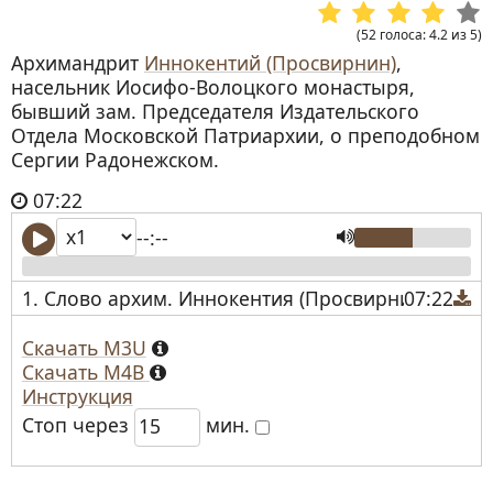
(
52
голоса
:
4.2
из
5
)
Архимандрит
Иннокентий (Просвирнин)
,
насельник Иосифо-Волоцкого монастыря,
бывший зам. Председателя Издательского
Отдела Московской Патриархии, о преподобном
Сергии Радонежском.
07:22
--:--
1. Слово архим. Иннокентия (Просвирнина) в па
07:22
Скачать M3U
Скачать M4B
Инструкция
Стоп через
мин.