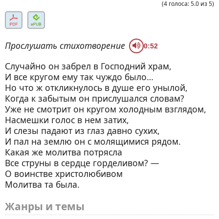
(
4
голоса
:
5.0
из
5
)
Прослушать стихотворение
0:52
Случайно он забрел в Господний храм,
И все кругом ему так чуждо было…
Но что ж откликнулось в душе его унылой,
Когда к забытым он прислушался словам?
Уже не смотрит он кругом холодным взглядом,
Насмешки голос в нем затих,
И слезы падают из глаз давно сухих,
И пал на землю он с молящимися рядом.
Какая же молитва потрясла
Все струны в сердце горделивом? —
О воинстве христолюбивом
Молитва та была.
Жанры и темы