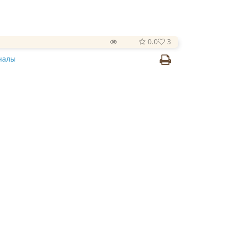
0.0
3
налы