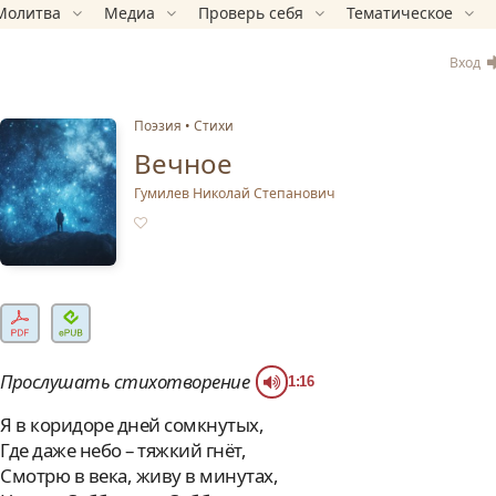
Молитва
Медиа
Проверь себя
Тематическое
Вход
Поэзия
Стихи
Вечное
Гумилев Николай Степанович
Прослушать стихотворение
1:16
Я в коридоре дней сомкнутых,
Где даже небо – тяжкий гнёт,
Смотрю в века, живу в минутах,