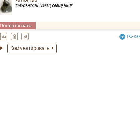
Флоренский Павел, священник
Пожертвовать
TG
-ка
Комментировать