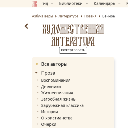
Гид
Библиотеки
Календарь
Азбука веры
Литература
Поэзия
Вечное
ХУДОЖЕСТВЕННАЯ
ЛИТЕРАТУРА
пожертвовать
Все авторы
Проза
Воспоминания
Дневники
Жизнеописания
Загробная жизнь
Зарубежная классика
История
О христианстве
Очерки