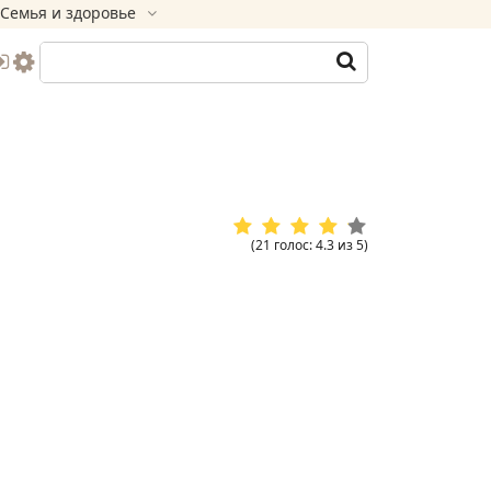
Семья и здоровье
(
21
голос
:
4.3
из
5
)