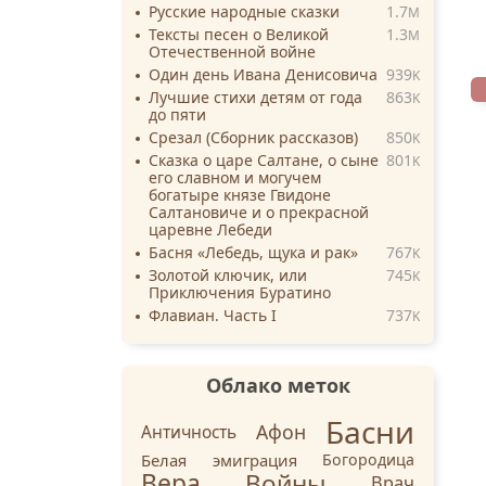
Русские народные сказки
1.7
M
Тексты песен о Великой
1.3
M
Отечественной войне
Один день Ивана Денисовича
939
K
Лучшие стихи детям от года
863
K
до пяти
Срезал (Сборник рассказов)
850
K
Сказка о царе Салтане, о сыне
801
K
его славном и могучем
богатыре князе Гвидоне
Салтановиче и о прекрасной
царевне Лебеди
Басня «Лебедь, щука и рак»
767
K
Золотой ключик, или
745
K
Приключения Буратино
Флавиан. Часть I
737
K
Облако меток
Басни
Афон
Античность
Белая эмиграция
Богородица
Вера
Войны
Врач