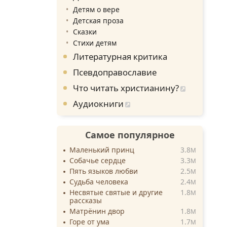
Детям о вере
Детская проза
Сказки
Стихи детям
Литературная критика
Псевдоправославие
Что читать христианину?
Аудиокниги
Самое популярное
Маленький принц
3.8
M
Собачье сердце
3.3
M
Пять языков любви
2.5
M
Судьба человека
2.4
M
Несвятые святые и другие
1.8
M
рассказы
Матрёнин двор
1.8
M
Горе от ума
1.7
M