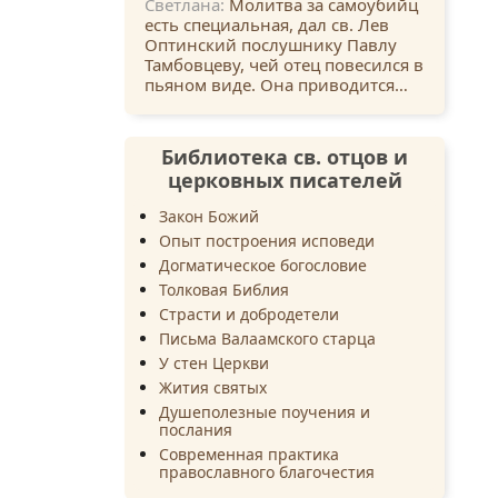
Светлана:
Молитва за самоубийц
есть специальная, дал св. Лев
Оптинский послушнику Павлу
Тамбовцеву, чей отец повесился в
пьяном виде. Она приводится…
Библиотека св. отцов и
церковных писателей
Закон Божий
Опыт построения исповеди
Догматическое богословие
Толковая Библия
Страсти и добродетели
Письма Валаамского старца
У стен Церкви
Жития святых
Душеполезные поучения и
послания
Современная практика
православного благочестия