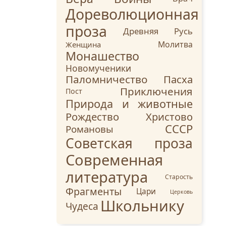
Дореволюционная
проза
Древняя Русь
Молитва
Женщина
Монашество
Новомученики
Паломничество
Пасха
Приключения
Пост
Природа и животные
Рождество Христово
СССР
Романовы
Советская проза
Современная
литература
Старость
Фрагменты
Цари
Церковь
Школьнику
Чудеса