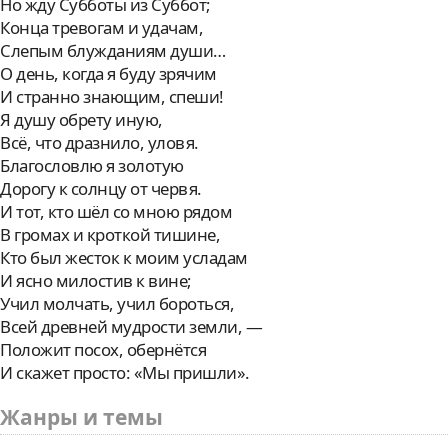
Но жду Субботы из Суббот;
Конца тревогам и удачам,
Слепым блужданиям души…
О день, когда я буду зрячим
И странно знающим, спеши!
Я душу обрету иную,
Всё, что дразнило, уловя.
Благословлю я золотую
Дорогу к солнцу от червя.
И тот, кто шёл со мною рядом
В громах и кроткой тишине,
Кто был жесток к моим усладам
И ясно милостив к вине;
Учил молчать, учил бороться,
Всей древней мудрости земли, —
Положит посох, обернётся
И скажет просто: «Мы пришли».
Жанры и темы