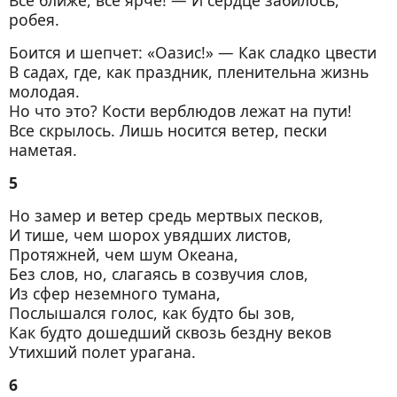
Все ближе, все ярче! — И сердце забилось,
робея.
Боится и шепчет: «Оазис!» — Как сладко цвести
В садах, где, как праздник, пленительна жизнь
молодая.
Но что это? Кости верблюдов лежат на пути!
Все скрылось. Лишь носится ветер, пески
наметая.
5
Но замер и ветер средь мертвых песков,
И тише, чем шорох увядших листов,
Протяжней, чем шум Океана,
Без слов, но, слагаясь в созвучия слов,
Из сфер неземного тумана,
Послышался голос, как будто бы зов,
Как будто дошедший сквозь бездну веков
Утихший полет урагана.
6