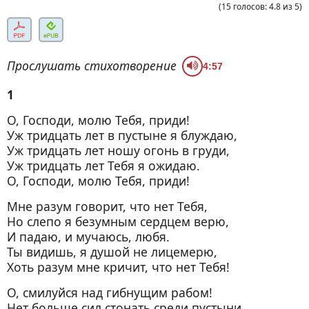
(
15
голосов
:
4.8
из
5
)
Прослушать стихотворение
4:57
1
О, Господи, молю Тебя, приди!
Уж тридцать лет в пустыне я блуждаю,
Уж тридцать лет ношу огонь в груди,
Уж тридцать лет Тебя я ожидаю.
О, Господи, молю Тебя, приди!
Мне разум говорит, что нет Тебя,
Но слепо я безумным сердцем верю,
И падаю, и мучаюсь, любя.
Ты видишь, я душой не лицемерю,
Хоть разум мне кричит, что нет Тебя!
О, смилуйся над гибнущим рабом!
Нет больше сил стонать среди пустыни,