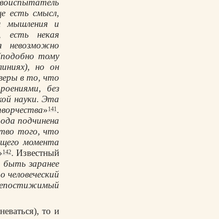
твоиспытатель
е есть смысл,
и мышления и
, есть некая
ия невозможно
(подобно тому
иниях), но он
 веры в то, что
оениями, без
кой науки. Эта
творчества
»
.
141
рода подчинена
тво того, что
ющего момента
»
. Известный
142
 быть заранее
о человеческий
 непостижимый
еваться), то и