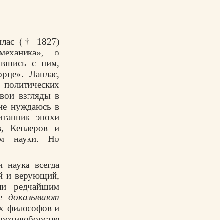
плас († 1827)
механика», о
ившись с ним,
рце». Лаплас,
 политических
вои взгляды в
 не нуждаюсь в
итанник эпохи
в, Кеплеров и
ом науки. Но
и наука всегда
ый и верующий,
ли редчайшим
ые
доказывают
их философов и
противоборстве