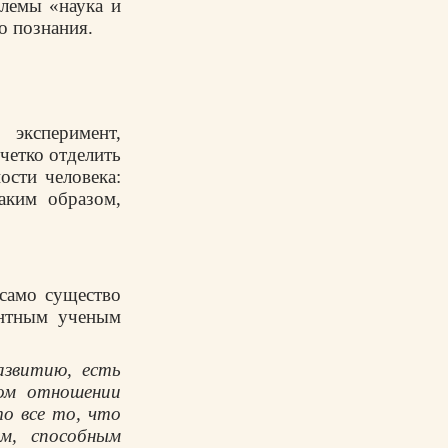
блемы «наука и
о познания.
 эксперимент,
 четко отделить
ости человека:
аким образом,
 само существо
ентным ученым
азвитию, есть
том отношении
то все то, что
м, способным