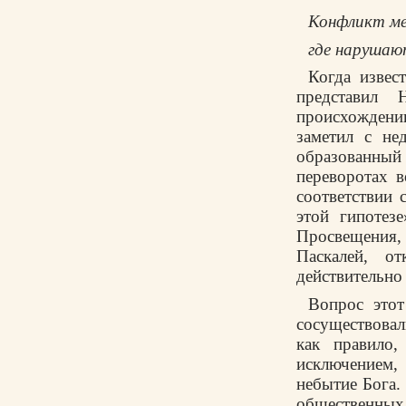
Конфликт м
где нарушаю
Когда извес
представил 
происхождени
заметил с не
образованный
переворотах 
соответствии 
этой гипотез
Просвещения,
Паскалей, о
действительно
Вопрос этот
сосуществовал
как правило
исключением
небытие Бога.
общественных 