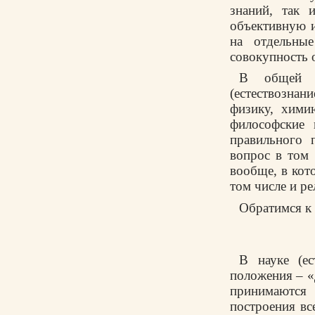
знаний, так 
объективную и
на отдельные
совокупность 
В общей к
(естествозна
физику, хими
философские 
правильного 
вопрос в том 
вообще, в кот
том числе и ре
Обратимся к 
В науке (ес
положения – «
принимаются
построения вс