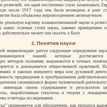
 религией, эта идея постепенно стала захватывать Ев
 где после 1917 года она была возведена в ранг го
лигия была объявлена мировоззрением антинаучным.
ть реальную картину взаимоотношений науки и религ
а каких основах стоит наука, какими принципами о
о действительно может она сказать о Боге.
2. Понятие науки
ой энциклопедии дается следующее определение науки
звивающихся знаний, которые достигаются 
щих методов познания, выражаются в точных понятия
еряется и доказывается общественной практикой. На
ениях и законах внешнего мира или духовной деяте
ность предвидения и преобразования действительнос
орически сложившаяся форма человеческой деятельнос
”, имеющая своим содержанием и результатом це
кты, выработанные гипотезы и теории с лежащим
емы и методы исследования.
ука” применяется для обозначения, как процесса выр