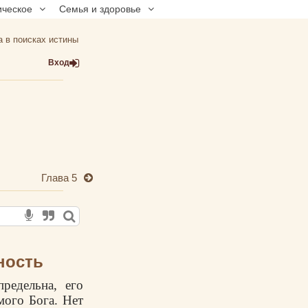
ическое
Семья и здоровье
а в поисках истины
Вход
Глава 5
ность
предельна, его
мого Бога. Нет