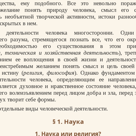
ества, ему подобного. Все это невольно пораж
 желание понять природу человека, смысл его с
ь необъятной творческой активности, истоки разноо
 скрытых в нем.
я деятельности человека многосторонни. Одни
его разума, стремящегося познать все, что его окр
обходимостью его существования в этом пр
, техническая и хозяйственная деятельность
), тре
анием ее воплощения в своей жизни и деятельност
неистребимым желанием понять смысл и цель своей
 истину (
религия, философия
). Однако фундаментом
ятельности человека, определяющим ее направлени
вляется духовное и нравственное состояние человек
 его волеизъявлением перед лицом добра и зла, перед 
дух творит себе формы.
тдельные виды человеческой деятельности.
§ 1. Наука
1. Наука или религия?