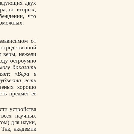
следующих двух
ра, во вторых,
беждении, что
озможных.
независимом от
осредственной
м веры, нежели
воду остроумно
могу доказать
яет: «
Вера в
субъекта, есть
ученых хорошо
сть предмет ее
сти устройства
 всех научных
ом) для науки,
 Так, академик