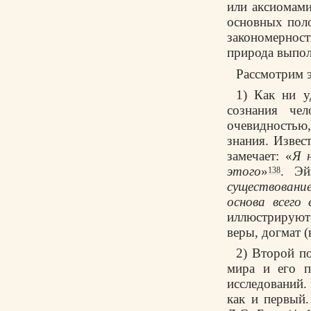
или аксиомами
основных поло
закономернос
природа выпол
Рассмотрим э
1) Как ни у
сознания чел
очевидностью,
знания. Извес
замечает: «
Я 
этого
»
. Эй
138
существование
основа всего 
иллюстрируют 
веры, догмат 
2) Второй по
мира и его п
исследований.
как и первый.