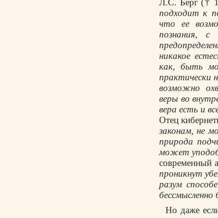
Л.С. Берг († 1
подходит к п
что ее возм
познания, с
предопределе
никакое есте
как, быть мо
практически 
возможно ох
веры во внутр
вера есть и в
Отец кибернети
законам, не 
природа подч
может уподоби
современный а
проникнут убе
разум способ
бессмысленно
Но даже если