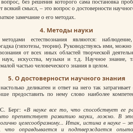
я вопрос, без решения которого сама постановка про
т всякий смысл, – это вопрос о достоверности научног
раткое замечание о его методах.
4. Методы науки
методами естествознания являются: наблюдение,
гадка (гипотезы, теории). Руководствуясь ими, можно
твознания от всех иных областей творческой деятельн
 наук, искусства, музыки и т.д. Научное знание, т
 малой частью человеческого знания в целом.
5. О достоверности научного знания
настолько деликатен и ответ на него так затрагивает
учше предоставить по нему слово наиболее компет
С. Берг: «
В науке все то, что способствует ее р
 что препятствует развитию науки, ложно. В э
огично целесообразному... Итак, истина в науке – э
но, что оправдывается и подтверждается опыто