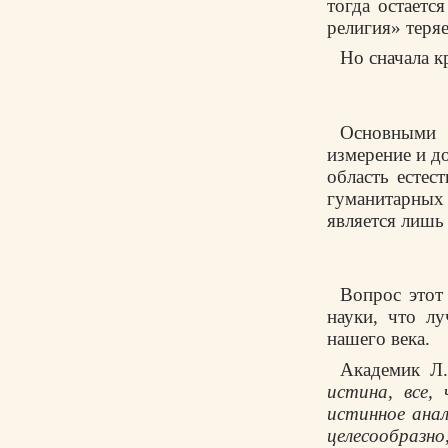
тогда остаетс
религия» теряе
Но сначала к
Основными 
измерение и до
область естес
гуманитарных
является лишь
Вопрос этот 
науки, что л
нашего века.
Академик Л.
истина, все,
истинное анал
целесообраз