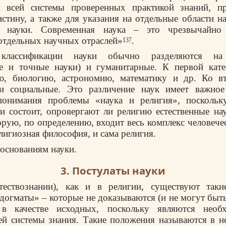
и всей системы проверенных практикой знаний, п
стину, а также для указания на отдельные области н
 науки. Современная наука – это чрезвычайно 
отдельных научных отраслей»
.
137
лассификации науки обычно разделяются на 
ние и точные науки) и гуманитарные. К первой кате
ю, биологию, астрономию, математику и др. Ко в
и социальные. Это различение наук имеет важное
понимания проблемы «наука и религия», поскольк
и состоит, опровергают ли религию естественные нау
орую, по определению, входит весь комплекс человечес
лигиозная философия, и сама религия.
основаниям науки.
3. Постулаты науки
тествознании), как и в религии, существуют таки
догматы» – которые не доказываются (и не могут быть
 в качестве исходных, поскольку являются необ
ей системы знания. Такие положения называются в н