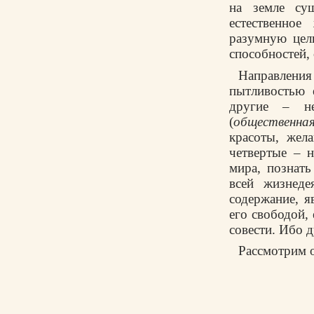
на земле сущ
естественное
разумную цел
способностей,
Направлени
пытливостью 
другие – не
(
общественная
красоты, жел
четвертые – 
мира, познать
всей жизнеде
содержание, я
его свободой,
совести. Ибо 
Рассмотрим о