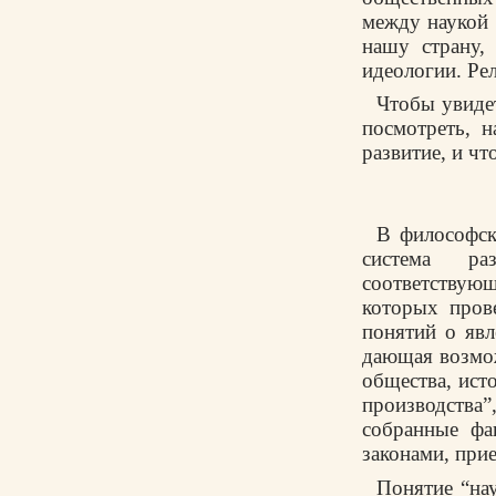
между наукой и
нашу страну,
идеологии. Ре
Чтобы увиде
посмотреть, н
развитие, и чт
В философск
система ра
соответствую
которых пров
понятий о явл
дающая возмож
общества, ист
производства
собранные фа
законами, при
Понятие “на