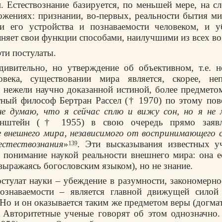
. Естествознание базируется, по меньшей мере, на 
жениях: признании, во-первых, реальности бытия ми
ти его устройства и познаваемости человеком, и у
няет свои функции способами, наилучшими из всех в
ти постулаты.
дивительно, но утверждение об объективном, т.е. 
овека, существовании мира является, скорее, неп
 нежели научно доказанной истиной, более предмето
тный философ Бертран Рассел († 1970) по этому по
не думаю, что я сейчас сплю и вижу сон, но я не 
нштейн († 1955) в свою очередь прямо заявл
 внешнего мира, независимого от воспринимающего 
естествознания
»
. Эти высказывания известных 
139
понимание наукой реальности внешнего мира: она е
(выражаясь богословским языком), но не знание.
стулат науки – убеждение в разумности, закономерно
ознаваемости – является главной движущей силой
 Но и он оказывается таким же предметом веры (догмат
 Авторитетные ученые говорят об этом однозначно.