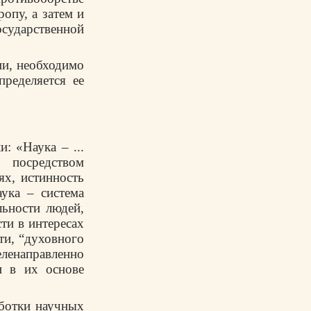
ропу, а затем и
сударственной
ии, необходимо
пределяется ее
: «Наука – ...
посредством
х, истинность
ука – система
льности людей,
ти в интересах
ти, “духовного
ленаправленно
и в их основе
аботки научных