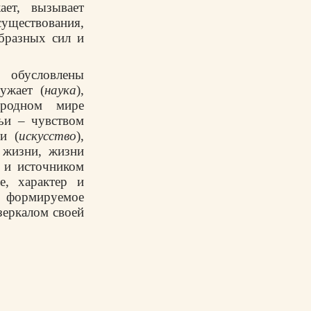
ает, вызывает
уществования,
бразных сил и
 обусловлены
ужает (
наука
),
иродном мире
тьи – чувством
и (
искусство
),
 жизни, жизни
 и источником
е, характер и
а, формируемое
зеркалом своей