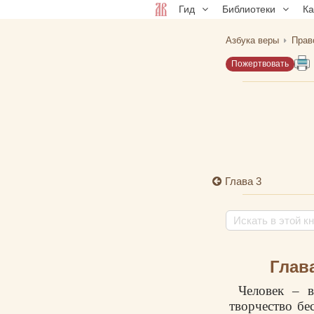
Гид
Библиотеки
К
Азбука веры
Прав
Пожертвовать
Глава 3
Глав
Человек – в
творчество бе