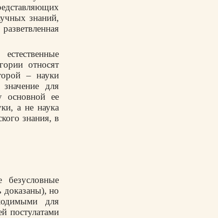
редставляющих
аучных знаний,
разветвленная
естественные
гории относят
торой – науки
 значение для
у основной ее
ки, а не наука
кого знания, в
е безусловные
 доказаны), но
ходимыми для
ей постулатами