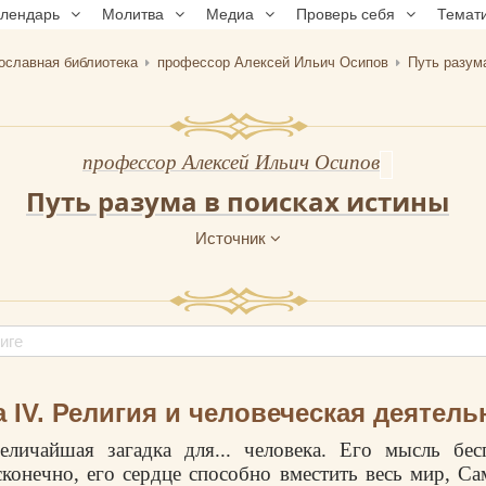
алендарь
Молитва
Медиа
Проверь себя
Темат
ославная библиотека
профессор Алексей Ильич Осипов
Путь разум
профессор Алексей Ильич Осипов
Путь разума в поисках истины
Источник
а IV. Религия и человеческая деятель
еличайшая загадка для... человека. Его мысль бес
сконечно, его сердце способно вместить весь мир, Са