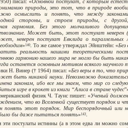
950) писал: «
Основной постулат, с которым естес
ониманию природы, это тот, что в природе вообщ
ожно осмыслить и понять, что между законам
 одной стороны, и строем природы, с другой
нная гармония. Без этого молчаливого допущен
ствознание. Может быть, этот постулат неверен 
жет, неверен постулат Евклида о параллельных л
необходим
»
. То же самое утверждал Эйнштейн: «
Без
140
ватить реальность нашими теоретическими постр
еннюю гармонию нашего мира не могло бы быть ника
сегда останется основным мотивом всякого научного 
ки Н. Винер († 1964) писал: «
Без веры в то, что при
может быть никакой науки. Невозможно доказательс
инена законам, ибо все мы знаем, что мир со следу
ться игре в крокет из книги “Алиса в стране чудес
”
мериканский физик Ч. Таунс пишет: «
Ученый должен
ждением, что во Вселенной существует порядок и чт
ен понять этот порядок. Мир беспорядочный или
 было бы даже пытаться понять
»
.
143
 эти постулаты истинны (а в этом едва ли можно сомн