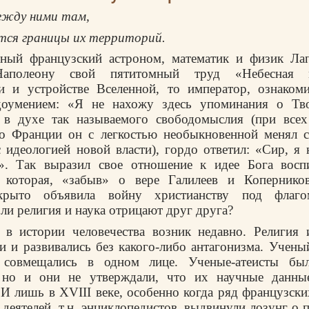
ежду ними там,
тся границы их территорий.
тный французский астроном, математик и физик Ла
Наполеону свой пятитомный труд «Небесная 
и и устройстве Вселенной, то император, ознаком
доумением: «Я не нахожу здесь упоминания о Тво
 в духе так называемого свободомыслия (при всех
во Франции он с легкостью необыкновенной менял с
с идеологией новой власти), гордо ответил: «Сир, я
е». Так выразил свое отношение к идее Бога восп
 которая, «забыв» о вере Галилеев и Копернико
ткрыто объявила войну христианству под флаг
 ли религия и наука отрицают друг друга?
 в истории человечества возник недавно. Религия 
и и развивались без какого-либо антагонизма. Учен
, совмещались в одном лице. Ученые-атеисты бы
, но и они не утверждали, что их научные данн
 И лишь в XVIII веке, особенно когда ряд французск
деятелей, т.н. энциклопедистов, выдвинули лозунг о 