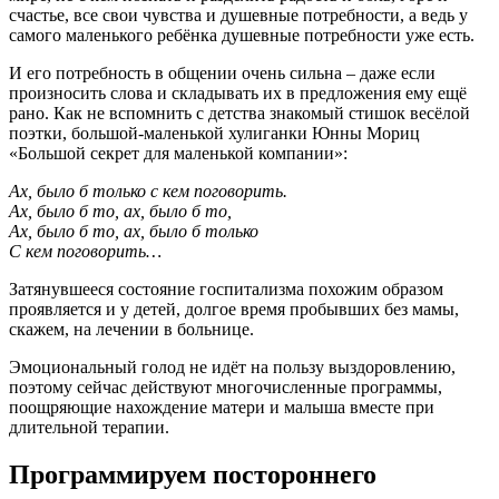
счастье, все свои чувства и душевные потребности, а ведь у
самого маленького ребёнка душевные потребности уже есть.
И его потребность в общении очень сильна – даже если
произносить слова и складывать их в предложения ему ещё
рано. Как не вспомнить с детства знакомый стишок весёлой
поэтки, большой-маленькой хулиганки Юнны Мориц
«Большой секрет для маленькой компании»:
Ах, было б только с кем поговорить.
Ах, было б то, ах, было б то,
Ах, было б то, ах, было б только
С кем поговорить…
Затянувшееся состояние госпитализма похожим образом
проявляется и у детей, долгое время пробывших без мамы,
скажем, на лечении в больнице.
Эмоциональный голод не идёт на пользу выздоровлению,
поэтому сейчас действуют многочисленные программы,
поощряющие нахождение матери и малыша вместе при
длительной терапии.
Программируем постороннего