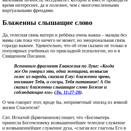
время интереснее, да и полезнее, чем с многочисленными
виртуальными френдами.
Блаженны слышащие слово
Да, телесная связь матери и ребёнка очень важна – малыш без
мамы сам пока что ничего не может, но эмоциональная связь
гораздо важнее. Удивительно, что об этом сказано не только в
популярных учебниках по прикладной психологии, но и в
Священном Писании.
Вспомним фрагмент Евангелия по Луке: «Когда
же Он говорил это, одна женщина, возвысив
голос из народа, сказала Ему: блаженно чрево,
носившее Тебя, и сосцы, Тебя питавшие! А Он
сказал: блаженны слышащие слово Божие и
соблюдающие его» (
Лк. 11:27-28
).
О чем говорит этот, вроде бы, неприметный эпизод из земной
жизни Спасителя?
Свт. Игнатий (Брянчанинов) пишет, что «Богоматерь
принесла Богочеловеку возвышеннейшее телесное служение
и возвышеннейшее служение духа, «слагая все глаголы Его в