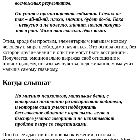
возможных результатов.
Он учится прогнозировать события. Сделал не
так – ай-яй-яй, плохо, значит, будет бо-бо. Бяка
– невкусно и не полезно, значит, нельзя тянуть
это в рот. Мама так сказала. Это закон.
Этим, вроде бы простым, элементарным навыкам новому
человеку в мире необходимо научиться. Это основа основ, без
которой другие знания и опыт не могут быть восприняты.
Получается, эмоционально выражая своё отношение к
происходящему, показывая чувства, переживания, мама учит
малыша самому главному.
Когда слышат
По мнению психологов, маленькие дети, с
которыми постоянно разговаривают родители,
и которые сами умеют поддержать
бессловесное общение с взрослыми, легче и
быстрее учатся говорить и не испытывают
проблем в игре со сверстниками.
Они более адаптивны в новом окружении, готовы к