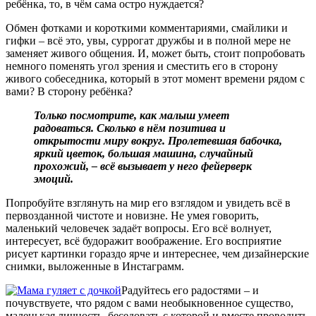
ребёнка, то, в чём сама остро нуждается?
Обмен фотками и короткими комментариями, смайлики и
гифки – всё это, увы, суррогат дружбы и в полной мере не
заменяет живого общения. И, может быть, стоит попробовать
немного поменять угол зрения и сместить его в сторону
живого собеседника, который в этот момент времени рядом с
вами? В сторону ребёнка?
Только посмотрите, как малыш умеет
радоваться. Сколько в нём позитива и
открытости миру вокруг. Пролетевшая бабочка,
яркий цветок, большая машина, случайный
прохожий, – всё вызывает у него фейерверк
эмоций.
Попробуйте взглянуть на мир его взглядом и увидеть всё в
первозданной чистоте и новизне. Не умея говорить,
маленький человечек задаёт вопросы. Его всё волнует,
интересует, всё будоражит воображение. Его восприятие
рисует картинки гораздо ярче и интереснее, чем дизайнерские
снимки, выложенные в Инстаграмм.
Радуйтесь его радостями – и
почувствуете, что рядом с вами необыкновенное существо,
маленькая личность, беседовать с которой и вместе проводить