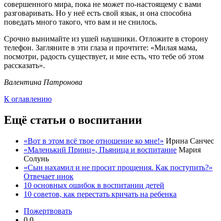
совершенного мира, пока не может по-настоящему с вами
разговаривать. Но у неё есть свой язык, и она способна
поведать много такого, что вам и не снилось.
Срочно вынимайте из ушей наушники. Отложите в сторону
телефон. Загляните в эти глаза и прочтите: «Милая мама,
посмотри, радость существует, и мне есть, что тебе об этом
рассказать».
Валентина Патронова
К оглавлению
Ещё статьи о воспитании
«Вот в этом всё твое отношение ко мне!»
Ирина Санчес
«Маленький Принц», Пьяница и воспитание
Мария
Солунь
«Сын нахамил и не просит прощения. Как поступить?»
Отвечает инок
10 основных ошибок в воспитании детей
10 советов, как перестать кричать на ребенка
Пожертвовать
0.0