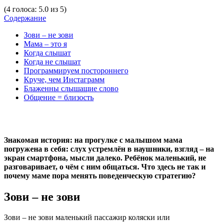
(
4
голоса
:
5.0
из
5
)
Содержание
Зови – не зови
Мама – это я
Когда слышат
Когда не слышат
Программируем постороннего
Круче, чем Инстаграмм
Блаженны слышащие слово
Общение = близость
Знакомая история: на прогулке с малышом мама
погружена в себя: слух устремлён в наушники, взгляд – на
экран смартфона, мысли далеко. Ребёнок маленький, не
разговаривает, о чём с ним общаться. Что здесь не так и
почему маме пора менять поведенческую стратегию?
Зови – не зови
Зови – не зови маленький пассажир коляски или