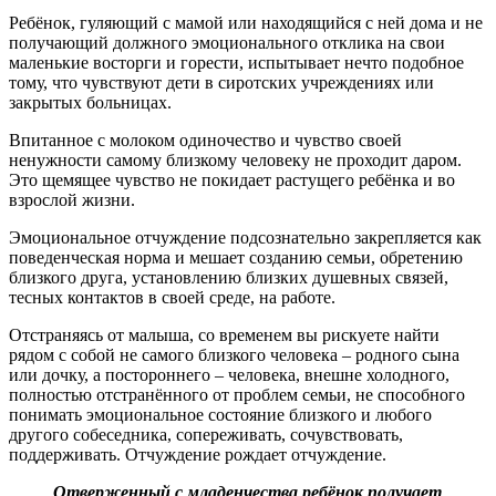
Ребёнок, гуляющий с мамой или находящийся с ней дома и не
получающий должного эмоционального отклика на свои
маленькие восторги и горести, испытывает нечто подобное
тому, что чувствуют дети в сиротских учреждениях или
закрытых больницах.
Впитанное с молоком одиночество и чувство своей
ненужности самому близкому человеку не проходит даром.
Это щемящее чувство не покидает растущего ребёнка и во
взрослой жизни.
Эмоциональное отчуждение подсознательно закрепляется как
поведенческая норма и мешает созданию семьи, обретению
близкого друга, установлению близких душевных связей,
тесных контактов в своей среде, на работе.
Отстраняясь от малыша, со временем вы рискуете найти
рядом с собой не самого близкого человека – родного сына
или дочку, а постороннего – человека, внешне холодного,
полностью отстранённого от проблем семьи, не способного
понимать эмоциональное состояние близкого и любого
другого собеседника, сопереживать, сочувствовать,
поддерживать. Отчуждение рождает отчуждение.
Отверженный с младенчества ребёнок получает