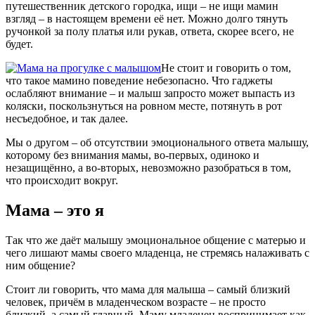
путешественник детского городка, ищи – не ищи мамин
взгляд – в настоящем времени её нет. Можно долго тянуть
ручонкой за полу платья или рукав, ответа, скорее всего, не
будет.
Не стоит и говорить о том,
что такое мамино поведение небезопасно. Что гаджеты
ослабляют внимание – и малыш запросто может выпасть из
коляски, поскользнуться на ровном месте, потянуть в рот
несъедобное, и так далее.
Мы о другом – об отсутствии эмоционального ответа малышу,
которому без внимания мамы, во-первых, одиноко и
незащищённо, а во-вторых, невозможно разобраться в том,
что происходит вокруг.
Мама – это я
Так что же даёт малышу эмоциональное общение с матерью и
чего лишают мамы своего младенца, не стремясь налаживать с
ним общение?
Стоит ли говорить, что мама для малыша – самый близкий
человек, причём в младенческом возрасте – не просто
близкий, а самый главный. Маму младенец воспринимает как