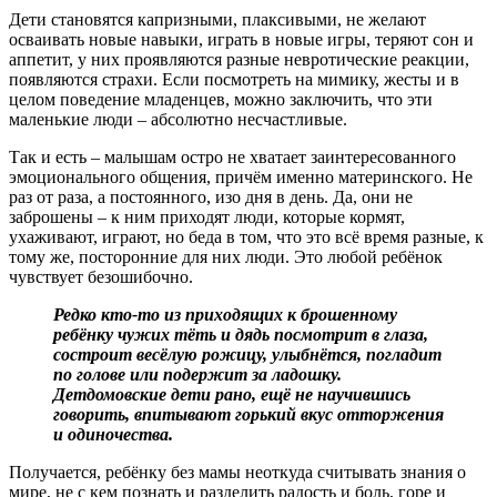
Дети становятся капризными, плаксивыми, не желают
осваивать новые навыки, играть в новые игры, теряют сон и
аппетит, у них проявляются разные невротические реакции,
появляются страхи. Если посмотреть на мимику, жесты и в
целом поведение младенцев, можно заключить, что эти
маленькие люди – абсолютно несчастливые.
Так и есть – малышам остро не хватает заинтересованного
эмоционального общения, причём именно материнского. Не
раз от раза, а постоянного, изо дня в день. Да, они не
заброшены – к ним приходят люди, которые кормят,
ухаживают, играют, но беда в том, что это всё время разные, к
тому же, посторонние для них люди. Это любой ребёнок
чувствует безошибочно.
Редко кто-то из приходящих к брошенному
ребёнку чужих тёть и дядь посмотрит в глаза,
состроит весёлую рожицу, улыбнётся, погладит
по голове или подержит за ладошку.
Детдомовские дети рано, ещё не научившись
говорить, впитывают горький вкус отторжения
и одиночества.
Получается, ребёнку без мамы неоткуда считывать знания о
мире, не с кем познать и разделить радость и боль, горе и