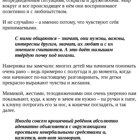
непредвиденным ситуациям, открыты и дружелюбны. Мир
вокруг и все происходящее в нём они воспринимают
позитивно и с любопытством.
И не случайно – а именно потому, что чувствуют себя
принимаемыми.
С ними общаются – значит, они нужны, важны,
интересны другим, значит, их любят и с их
мнением считаются. А это даёт малышам
твёрдую почву под ногами.
Наверняка вы замечали: многих детей мы начинаем понимать
очень рано – ведь примерно с полугода и до момента, когда
они начинают по-настоящему разговаривать, эти детки
прекрасно выражают чувства и желания.
Мимикой, жестами, телодвижениями они очень уверенно нам
показывают, куда, к кому и зачем им нужно – на ручки к папе,
к клоуну потрогать его за нос, к кошечке погладить, и так
далее.
Иногда совсем крошечный ребёнок абсолютно
адекватно объясняется с окружающими
простыми невербальными средствами и,
кажется, вот-вот заговорит.