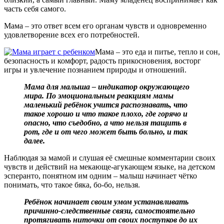
часть себя самого.
Мама – это ответ всем его органам чувств и одновременно
удовлетворение всех его потребностей.
Мама – это еда и питье, тепло и сон,
безопасность и комфорт, радость прикосновения, восторг
игры и увлечение познанием природы и отношений.
Мама для малыша – индикатор окружающего
мира. По эмоциональным реакциям мамы
маленький ребёнок учится распознавать, что
такое хорошо и что такое плохо, где горячо и
опасно, что съедобно, а что нельзя тащить в
рот, где и от чего может быть больно, и так
далее.
Наблюдая за мамой и слушая её смешные комментарии своих
чувств и действий на мекающе-агукающем языке, на детском
эсперанто, понятном им одним – малыш начинает чётко
понимать, что такое бяка, бо-бо, нельзя.
Ребёнок начинает своим умом устанавливать
причинно-следственные связи, самостоятельно
протягивать ниточки от своих поступков до их