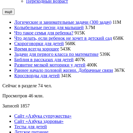
Переходный возраст
ещё
Логические и занимательные задачи (300 задач)
11
M
Колыбельные песни для малышей
3.7
M
Что такое семья для ребенка?
915
K
Что делать, если ребенок не хочет в детский сад
658
K
Скороговорки для детей
568
K
Время всегда хорошее
543
K
Задачи для первого класса по математике
539
K
Библия в рассказах для детей
407
K
Развитие мелкой моторики у детей
400
K
Раннее начало половой жизни. Добрачные связи
367
K
Кроссворды для детей
341
K
Сейчас в разделе
74
чел.
Просмотров
46 млн.
Записей
1857
Сайт «Азбука супружества»
Сайт «Азбука здоровья»
Тесты для детей
Детское питание