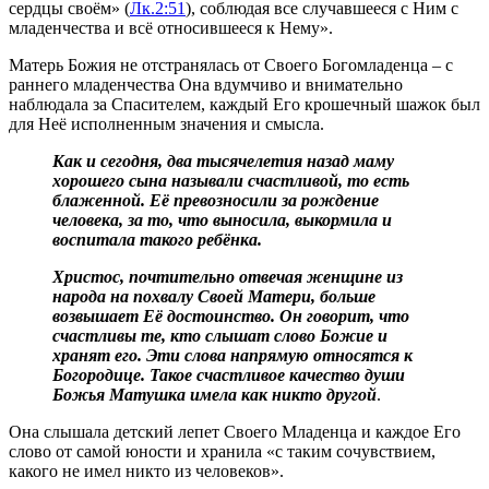
сердцы своём» (
Лк.2:51
), соблюдая все случавшееся с Ним с
младенчества и всё относившееся к Нему».
Матерь Божия не отстранялась от Своего Богомладенца – с
раннего младенчества Она вдумчиво и внимательно
наблюдала за Спасителем, каждый Его крошечный шажок был
для Неё исполненным значения и смысла.
Как и сегодня, два тысячелетия назад маму
хорошего сына называли счастливой, то есть
блаженной. Её превозносили за рождение
человека, за то, что выносила, выкормила и
воспитала такого ребёнка.
Христос, почтительно отвечая женщине из
народа на похвалу Своей Матери, больше
возвышает Её достоинство. Он говорит, что
счастливы те, кто слышат слово Божие и
хранят его. Эти слова напрямую относятся к
Богородице. Такое счастливое качество души
Божья Матушка имела как никто другой
.
Она слышала детский лепет Своего Младенца и каждое Его
слово от самой юности и хранила «с таким сочувствием,
какого не имел никто из человеков».