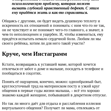
психологическую проблему, которая может
вызвать глубокий нравственный дефект. С этим
ему придётся жить и как-то справляться.
Общаясь с другими, он будет видеть душевную теплоту и
искренность их отношений и понимать: с ним что-то не так,
он не чувствует и не понимает чего-то главного, а значит, в
чем-то неполноценен и ущербен. И, чтобы измениться, ему
придётся испытать немало сердечной боли. Любим ли мы
своего ребёнка, хотим ли для него такой участи?
Круче, чем Инстаграмм
Кстати, возвращаясь к уставшей маме, которой хочется
отвлечься от забот о доме и малыше, посидеть в телефоне и
пообщаться в соцсетях.
Понять её ощущения, конечно, можно: однообразный быт,
круглосуточный труд на материнском посту и узкий круг
общения в первые годы жизни малыша, – всё это хорошо
знакомо каждой женщине, побывавшей в декретном отпуске.
Но так ли много даёт для отдыха и расслабления иллюзия
виртуального общения? Получает ли мама, отвлекаясь от