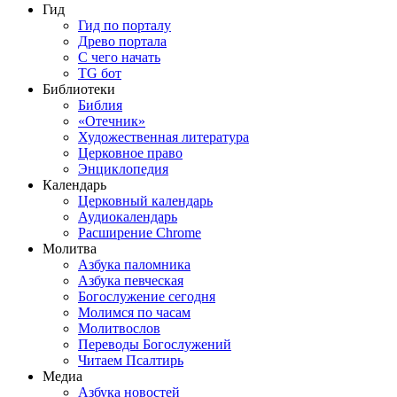
Гид
Гид по порталу
Древо портала
С чего начать
TG бот
Библиотеки
Библия
«Отечник»
Художественная литература
Церковное право
Энциклопедия
Календарь
Церковный календарь
Аудиокалендарь
Расширение Chrome
Молитва
Азбука паломника
Азбука певческая
Богослужение сегодня
Молимся по часам
Молитвослов
Переводы Богослужений
Читаем Псалтирь
Медиа
Азбука новостей