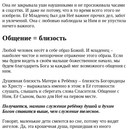
Она не закрывала уши наушниками и не просиживала часами
в соцсетях. И даже не потому, что в то время всего этого не
изобрели. Её Младенец был для Неё важнее прочих дел, забот
и увлечений. Она с любовью наблюдала за Ним и не упустила
ничего важного.
Общение = близость
Любой человек несёт в себе образ Божий. И младенец –
наиболее чистое и непорочное отражение этого образа. Если
мы будем видеть в своём малыше божественное начало, мы
будем благодарить Бога за каждый миг возможного общения с
ним.
Душевная близость Матери к Ребёнку – близость Богородицы
ко Христу – выражалась именно в этом: в Её готовности
слушать, слышать и сберегать слова Спасителя. Общение с
Ним, Её Сыном, было для Неё на первом месте.
Получается, мамино служение ребёнку душой и духом
Богом ставится выше, чем служение телесное.
Говорят, маленькие дети смеются во сне, потому что видят
ангелов. Да, эта крошечная душа, пришедшая из иного