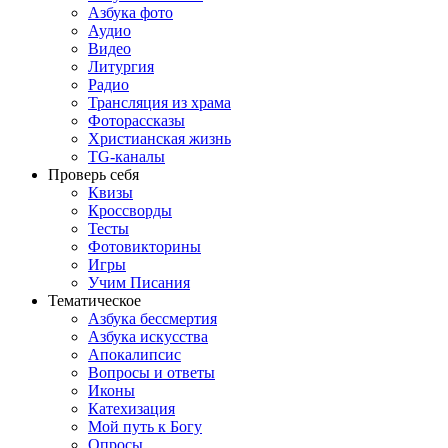
Азбука фото
Аудио
Видео
Литургия
Радио
Трансляция из храма
Фоторассказы
Христианская жизнь
TG-каналы
Проверь себя
Квизы
Кроссворды
Тесты
Фотовикторины
Игры
Учим Писания
Тематическое
Азбука бессмертия
Азбука искусства
Апокалипсис
Вопросы и ответы
Иконы
Катехизация
Мой путь к Богу
Опросы