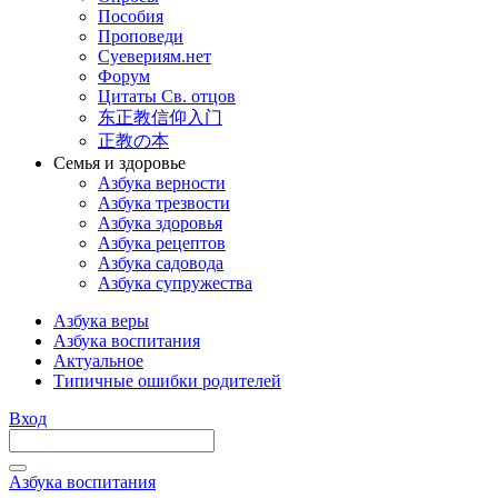
Пособия
Проповеди
Суевериям.нет
Форум
Цитаты Св. отцов
东正教信仰入门
正教の本
Семья и здоровье
Азбука верности
Азбука трезвости
Азбука здоровья
Азбука рецептов
Азбука садовода
Азбука супружества
Азбука веры
Азбука воспитания
Актуальное
Типичные ошибки родителей
Вход
Азбука воспитания