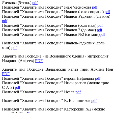
Яичкова (5+гол.)
pdf
Полиелей "Хвалите имя Господне" знам Чеснокова
pdf
Полиелей "Хвалите имя Господне" Иванов (соло сопрано)
pdf
Полиелей "Хвалите имя Господне" Иванов-Радкевич (си мин)
pdf
Полиелей "Хвалите имя Господне" Иванов (соль маж)
pdf
Полиелей "Хвалите имя Господне" Иванов 2 (до маж)
pdf
Полиелей "Хвалите имя Господне" Иванов №2 (си мин)
pdf
Полиелей "Хвалите имя Господне" Иванов-Радкевич (соль
мин) p
df
Хвалите имя Господне, (из Всенощного бдения), митрополит
Иларион (Алфеев)
PDF
Хвалите_имя_Господне_Валаамский_напев_гарм_Архиеп_Ио
PDF
Полиелей "Хвалите имя Господне" иером. Нафанаил
pdf
Полиелей "Хвалите имя Господне" Иной распев (можно трио
С-А-Б)
pdf
Полиелей "Хвалите имя Господне" Исаев
pdf
Полиелей "Хвалите имя Господне" В. Калинников
pdf
Полиелей "Хвалите имя Господне" Касторский №2 (можно