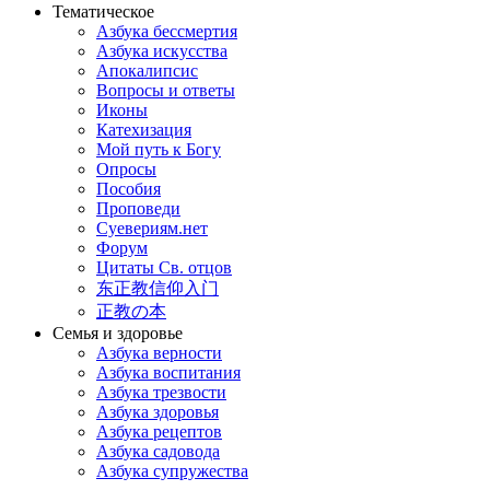
Тематическое
Азбука бессмертия
Азбука искусства
Апокалипсис
Вопросы и ответы
Иконы
Катехизация
Мой путь к Богу
Опросы
Пособия
Проповеди
Суевериям.нет
Форум
Цитаты Св. отцов
东正教信仰入门
正教の本
Семья и здоровье
Азбука верности
Азбука воспитания
Азбука трезвости
Азбука здоровья
Азбука рецептов
Азбука садовода
Азбука супружества