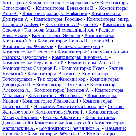
Котогаров
•
Кол-во голосов: Четырехголосье
•
Композиторы:
Согомонян С.
•
Композиторы: Беневский В.
•
Композиторы:
Арш А.
•
Композиторы: игум. Нафанаил
•
Композиторы:
Дмитриев А.
•
Композиторы: Горошко
•
Композиторы: митр.
Иларион (Алфеев)
•
Композиторы: Руденко Е.
•
Композиторы:
Соколов
•
Тип хора: Малый смешанный хор
•
Распев:
Валаамский
•
Композиторы: Яковлев
•
Композиторы:
Касторский А.
•
Композиторы: Попов-Платонов М.
•
Композиторы: Желваков
•
Распев: Соловецкий
•
Композиторы: Стеценко
•
Композиторы: Толстяков
•
Кол-во
голосов: Двухголосье
•
Композиторы: Зиновьев В.
•
Композиторы: Верхановский
•
Композиторы: Азеев Е.
•
Композиторы: Смирнов Г.
•
Композиторы: Исаев
•
Распев:
Киевский
•
Композиторы: Васильев
•
Композиторы:
Толстокулаков
•
Тип хора: Женский хор
•
Композиторы:
Дворецкий И.
•
Композиторы: Тульчиев
•
Композиторы:
Алексеева А.
•
Композиторы: Чистяков А.
•
Композиторы:
Максимов
•
Композиторы: Жбанова Л.
•
Композиторы:
Иванов
•
Композиторы: Ледковский
•
Композиторы:
Григорьев П.
•
Название: Хвалите имя Господне
•
Состав:
Женское трио
•
Композиторы: Рютов Г.
•
Композиторы:
Мамчур Василий
•
Распев: Афонский
•
Композиторы:
Давидовский
•
Композиторы: Касторский
•
Композиторы:
Кастальский А.
•
Композиторы: Гречанинов А.
•
Название:
Полиелей
•
Композиторы: Рябченко С.
•
Композиторы: