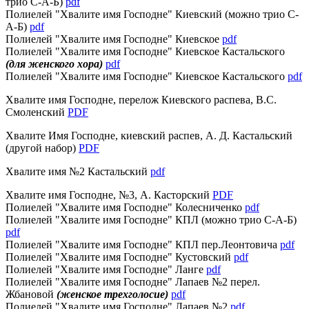
трио С-А-Б)
pdf
Полиелей "Хвалите имя Господне" Киевский (можно трио С-
А-Б)
pdf
Полиелей "Хвалите имя Господне" Киевское
pdf
Полиелей "Хвалите имя Господне" Киевское Кастальского
(для женского хора)
pdf
Полиелей "Хвалите имя Господне" Киевское Кастальского
pdf
Хвалите имя Господне, перелож Киевского распева, В.С.
Смоленский
PDF
Хвалите Имя Господне, киевский распев, А. Д. Кастальский
(другой набор)
PDF
Хвалите имя №2 Кастальский
pdf
Хвалите имя Господне, №3, А. Касторский
PDF
Полиелей "Хвалите имя Господне" Колесниченко
pdf
Полиелей "Хвалите имя Господне" КПЛ (можно трио С-А-Б)
pdf
Полиелей "Хвалите имя Господне" КПЛ пер.Леонтовича
pdf
Полиелей "Хвалите имя Господне" Кустовский
pdf
Полиелей "Хвалите имя Господне" Ланге
pdf
Полиелей "Хвалите имя Господне" Лапаев №2 перел.
Жбановой
(женское трехголосие)
pdf
Полиелей "Хвалите имя Господне" Лапаев №2
pdf