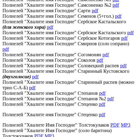
Полиелей "Хвалите имя Господне" Самсоненко №2
pdf
Полиелей "Хвалите имя Господне" Сарти
pdf
Полиелей "Хвалите имя Господне" Семенов (5+гол.)
pdf
Полиелей "Хвалите имя Господне" Сербское Кастальского
(для женского хора)
pdf
Полиелей "Хвалите имя Господне" Сербское Кастальского
pdf
Полиелей "Хвалите имя Господне" Сербское Котогаров
pdf
Полиелей "Хвалите имя Господне" Смирнов (соло сопрано)
pdf
Полиелей "Хвалите имя Господне" Согомонян
pdf
Полиелей "Хвалите имя Господне" Соколов
pdf
Полиелей "Хвалите имя Господне" Соловецкий распев
pdf
Полиелей "Хвалите имя Господне" Старинный Кустовского
(двухголосие)
pdf
Полиелей "Хвалите имя Господне" Старинный распев (можно
трио С-А-Б)
pdf
Полиелей "Хвалите имя Господне" Степанов
pdf
Полиелей "Хвалите имя Господне" Степанов №2
pdf
Полиелей "Хвалите имя Господне" Стеценко
pdf
Полиелей "Хвалите имя Господне" Стеценко
pdf
Полиелей "Хвалите Имя Господне" Толстокулаков
PDF
MP3
Полиелей "Хвалите Имя Господне" (соло баритона)
Толстокулаков
PDF
MP3