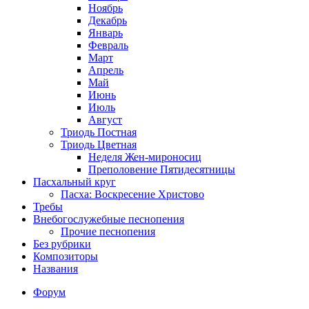
Ноябрь
Декабрь
Январь
Февраль
Март
Апрель
Май
Июнь
Июль
Август
Триодь Постная
Триодь Цветная
Неделя Жен-мироносиц
Преполовение Пятидесятницы
Пасхальный круг
Пасха: Воскресение Христово
Требы
Внебогослужебные песнопения
Прочие песнопения
Без рубрики
Композиторы
Названия
Форум