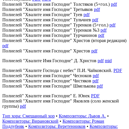
Полиелей "Хвалите имя Господне" Толстяков (5+гол.)
pdf
Полиелей "Хвалите имя Господне" Третьяков
pdf
Полиелей "Хвалите имя Господне" Туев
pdf
Полиелей "Хвалите имя Господне" Тульчиев
pdf
Полиелей "Хвалите имя Господне" Туренков (5+гол.)
pdf
Полиелей "Хвалите имя Господне" Туренков №3
pdf
Полиелей "Хвалите имя Господне" Турчанинов
pdf
Полиелей "Хвалите имя Господне" Христов (вторая редакция)
pdf
Полиелей "Хвалите имя Господне" Христов
pdf
Полиелей "Хвалите Имя Господне" Д. Христов
pdf
mid
Полиелей "Хвалите Господа с небес" П.И. Чайковский.
PDF
Полиелей "Хвалите имя Господне" Чесноков
pdf
Полиелей "Хвалите имя Господне" Чистяков
pdf
Полиелей "Хвалите имя Господне" Шмелькова
pdf
Полиелей" Хвалите имя Господне" Е. Юнек
PDF
Полиелей "Хвалите имя Господне" Яковлев (соло женской
группы)
pdf
Тип хора: Смешанный хор
•
Композиторы: Львов А.
•
Композиторы: Вирановский
•
Композиторы: Роман
Подлубняк
•
Композиторы: Веретенников
•
Композиторы: