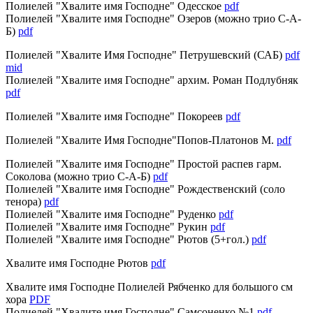
Полиелей "Хвалите имя Господне" Одесское
pdf
Полиелей "Хвалите имя Господне" Озеров (можно трио С-А-
Б)
pdf
Полиелей "Хвалите Имя Господне" Петрушевский (САБ)
pdf
mid
Полиелей "Хвалите имя Господне" архим. Роман Подлубняк
pdf
Полиелей "Хвалите имя Господне" Покореев
pdf
Полиелей "Хвалите Имя Господне"Попов-Платонов М.
pdf
Полиелей "Хвалите имя Господне" Простой распев гарм.
Соколова (можно трио С-А-Б)
pdf
Полиелей "Хвалите имя Господне" Рождественский (соло
тенора)
pdf
Полиелей "Хвалите имя Господне" Руденко
pdf
Полиелей "Хвалите имя Господне" Рукин
pdf
Полиелей "Хвалите имя Господне" Рютов (5+гол.)
pdf
Хвалите имя Господне Рютов
pdf
Хвалите имя Господне Полиелей Рябченко для большого см
хора
PDF
Полиелей "Хвалите имя Господне" Самсоненко №1
pdf