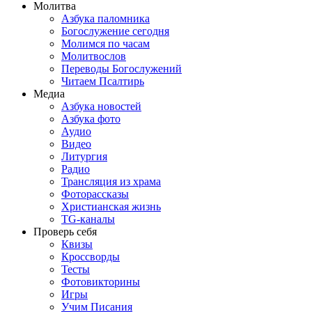
Молитва
Азбука паломника
Богослужение сегодня
Молимся по часам
Молитвослов
Переводы Богослужений
Читаем Псалтирь
Медиа
Азбука новостей
Азбука фото
Аудио
Видео
Литургия
Радио
Трансляция из храма
Фоторассказы
Христианская жизнь
TG-каналы
Проверь себя
Квизы
Кроссворды
Тесты
Фотовикторины
Игры
Учим Писания