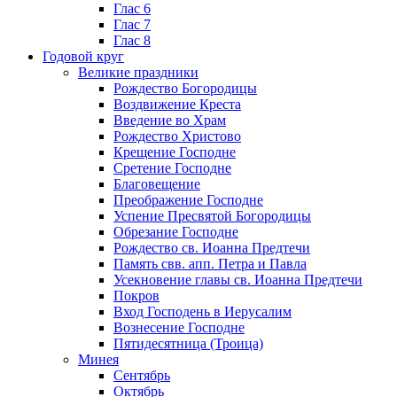
Глас 6
Глас 7
Глас 8
Годовой круг
Великие праздники
Рождество Богородицы
Воздвижение Креста
Введение во Храм
Рождество Христово
Крещение Господне
Сретение Господне
Благовещение
Преображение Господне
Успение Пресвятой Богородицы
Обрезание Господне
Рождество св. Иоанна Предтечи
Память свв. апп. Петра и Павла
Усекновение главы св. Иоанна Предтечи
Покров
Вход Господень в Иерусалим
Вознесение Господне
Пятидесятница (Троица)
Минея
Сентябрь
Октябрь