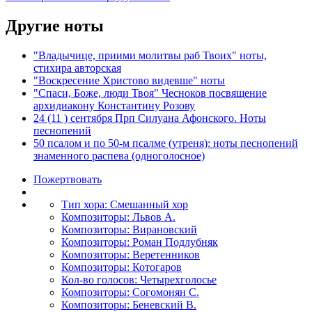
Другие ноты
"Владычице, приими молитвы раб Твоих" ноты,
стихира авторская
"Воскресение Христово видевше" ноты
"Спаси, Боже, люди Твоя" Чесноков посвящение
архидиакону Константину Розову
24 (11 ) сентября Прп Силуана Афонского. Ноты
песнопений
50 псалом и по 50-м псалме (утреня): ноты песнопений
знаменного распева (одноголосное)
Пожертвовать
Тип хора: Смешанный хор
Композиторы: Львов А.
Композиторы: Вирановский
Композиторы: Роман Подлубняк
Композиторы: Веретенников
Композиторы: Котогаров
Кол-во голосов: Четырехголосье
Композиторы: Согомонян С.
Композиторы: Беневский В.