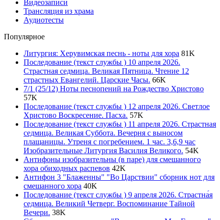
Видеозаписи
Трансляция из храма
Аудиотесты
Популярное
Литургия: Херувимская песнь - ноты для хора
81
K
Последование (текст службы ) 10 апреля 2026.
Страстная седмица. Великая Пятница. Чтение 12
страстных Евангелий. Царские Часы.
66
K
7/1 (25/12) Ноты песнопений на Рождество Христово
57
K
Последование (текст службы ) 12 апреля 2026. Светлое
Христово Воскресение. Пасха.
57
K
Последование (текст службы ) 11 апреля 2026. Страстная
седмица. Великая Суббота. Вечерня с выносом
плащаницы. Утреня с погребением. 1 час. 3,6,9 час
Изобразительные Литургия Василия Великого.
54
K
Антифоны изобразительны (в паре) для смешанного
хора обиходных распевов
42
K
Антифон 3 "Блаженны" "Во Царствии" сборник нот для
смешанного хора
40
K
Последование (текст службы ) 9 апреля 2026. Страстна́я
седмица. Великий Четверг. Воспоминание Тайной
Вечери.
38
K