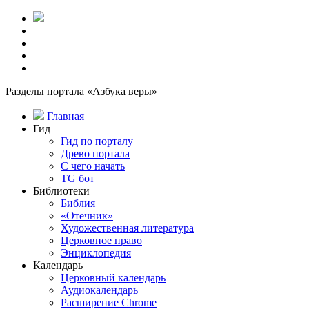
Разделы портала «Азбука веры»
Главная
Гид
Гид по порталу
Древо портала
С чего начать
TG бот
Библиотеки
Библия
«Отечник»
Художественная литература
Церковное право
Энциклопедия
Календарь
Церковный календарь
Аудиокалендарь
Расширение Chrome