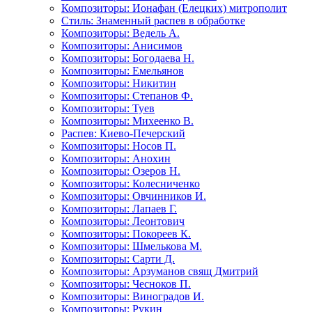
Композиторы: Ионафан (Елецких) митрополит
Стиль: Знаменный распев в обработке
Композиторы: Ведель А.
Композиторы: Анисимов
Композиторы: Богодаева Н.
Композиторы: Емельянов
Композиторы: Никитин
Композиторы: Степанов Ф.
Композиторы: Туев
Композиторы: Михеенко В.
Распев: Киево-Печерский
Композиторы: Носов П.
Композиторы: Анохин
Композиторы: Озеров Н.
Композиторы: Колесниченко
Композиторы: Овчинников И.
Композиторы: Лапаев Г.
Композиторы: Леонтович
Композиторы: Покореев К.
Композиторы: Шмелькова М.
Композиторы: Сарти Д.
Композиторы: Арзуманов свящ Дмитрий
Композиторы: Чесноков П.
Композиторы: Виноградов И.
Композиторы: Рукин