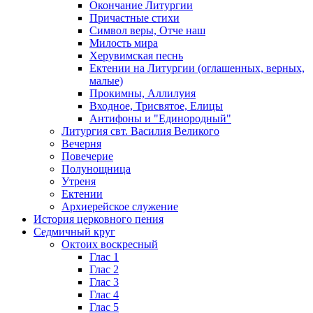
Окончание Литургии
Причастные стихи
Символ веры, Отче наш
Милость мира
Херувимская песнь
Ектении на Литургии (оглашенных, верных,
малые)
Прокимны, Аллилуия
Входное, Трисвятое, Елицы
Антифоны и "Единородный"
Литургия свт. Василия Великого
Вечерня
Повечерие
Полунощница
Утреня
Ектении
Архиерейское служение
История церковного пения
Седмичный круг
Октоих воскресный
Глас 1
Глас 2
Глас 3
Глас 4
Глас 5