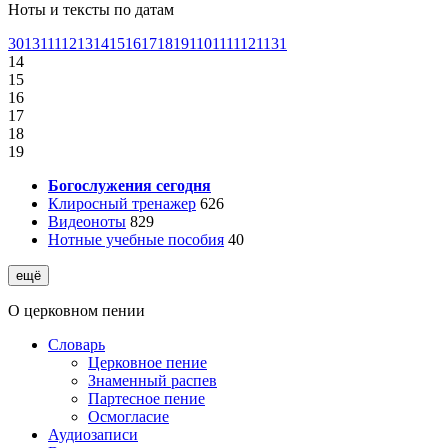
Ноты и тексты по датам
30
1
31
1
1
1
2
1
3
1
4
1
5
1
6
1
7
1
8
1
9
1
10
1
11
1
12
1
13
1
14
15
16
17
18
19
Богослужения сегодня
Клиросный тренажер
626
Видеоноты
829
Нотные учебные пособия
40
ещё
О церковном пении
Словарь
Церковное пение
Знаменный распев
Партесное пение
Осмогласие
Аудиозаписи