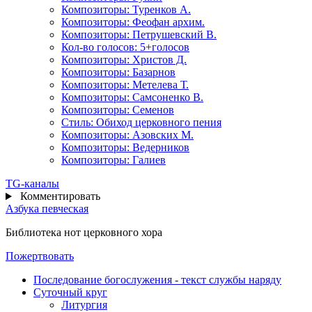
Композиторы: Туренков А.
Композиторы: Феофан архим.
Композиторы: Петрушевский В.
Кол-во голосов: 5+голосов
Композиторы: Христов Д.
Композиторы: Базарнов
Композиторы: Метелева Т.
Композиторы: Самсоненко В.
Композиторы: Семенов
Стиль: Обиход церковного пения
Композиторы: Азовских М.
Композиторы: Ведерников
Композиторы: Галиев
TG
-каналы
Комментировать
Азбука певческая
Библиотека нот церковного хора
Пожертвовать
Последование богослужения - текст службы наряду
Суточный круг
Литургия