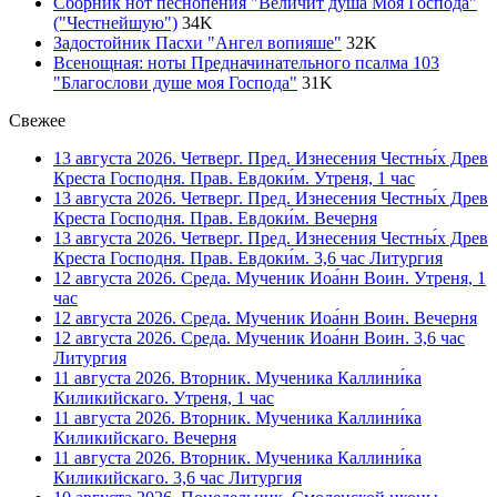
Сборник нот песнопения "Величит душа Моя Господа"
("Честнейшую")
34
K
Задостойник Пасхи "Ангел вопияше"
32
K
Всенощная: ноты Предначинательного псалма 103
"Благослови душе моя Господа"
31
K
Свежее
13 августа 2026. Четверг. Пред. Изнесения Честны́х Древ
Креста Господня. Прав. Евдоки́м. Утреня, 1 час
13 августа 2026. Четверг. Пред. Изнесения Честны́х Древ
Креста Господня. Прав. Евдоки́м. Вечерня
13 августа 2026. Четверг. Пред. Изнесения Честны́х Древ
Креста Господня. Прав. Евдоки́м. 3,6 час Литургия
12 августа 2026. Среда. Мученик Иоа́нн Воин. Утреня, 1
час
12 августа 2026. Среда. Мученик Иоа́нн Воин. Вечерня
12 августа 2026. Среда. Мученик Иоа́нн Воин. 3,6 час
Литургия
11 августа 2026. Вторник. Мученика Каллини́ка
Киликийскаго. Утреня, 1 час
11 августа 2026. Вторник. Мученика Каллини́ка
Киликийскаго. Вечерня
11 августа 2026. Вторник. Мученика Каллини́ка
Киликийскаго. 3,6 час Литургия