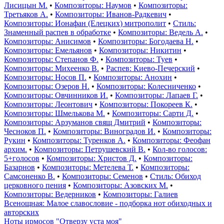
Лисицын М.
•
Композиторы: Наумов
•
Композиторы:
Третьяков А.
•
Композиторы: Иванов-Радкевич
•
Композиторы: Ионафан (Елецких) митрополит
•
Стиль:
Знаменный распев в обработке
•
Композиторы: Ведель А.
•
Композиторы: Анисимов
•
Композиторы: Богодаева Н.
•
Композиторы: Емельянов
•
Композиторы: Никитин
•
Композиторы: Степанов Ф.
•
Композиторы: Туев
•
Композиторы: Михеенко В.
•
Распев: Киево-Печерский
•
Композиторы: Носов П.
•
Композиторы: Анохин
•
Композиторы: Озеров Н.
•
Композиторы: Колесниченко
•
Композиторы: Овчинников И.
•
Композиторы: Лапаев Г.
•
Композиторы: Леонтович
•
Композиторы: Покореев К.
•
Композиторы: Шмелькова М.
•
Композиторы: Сарти Д.
•
Композиторы: Арзуманов свящ Дмитрий
•
Композиторы:
Чесноков П.
•
Композиторы: Виноградов И.
•
Композиторы:
Рукин
•
Композиторы: Туренков А.
•
Композиторы: Феофан
архим.
•
Композиторы: Петрушевский В.
•
Кол-во голосов:
5+голосов
•
Композиторы: Христов Д.
•
Композиторы:
Базарнов
•
Композиторы: Метелева Т.
•
Композиторы:
Самсоненко В.
•
Композиторы: Семенов
•
Стиль: Обиход
церковного пения
•
Композиторы: Азовских М.
•
Композиторы: Ведерников
•
Композиторы: Галиев
Всенощная: Малое славословие - подборка нот обиходных и
авторских
Ноты ирмосов "Отверзу уста моя"