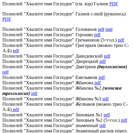
Полиелей "Хвалите имя Господне" (см. хор) Галиев
PDF
Полиелей "Хвалите имя Господне" Галиев c-moll (рукопись)
PDF
Полиелей "Хвалите имя Господне" Голованов
pdf
mid
Полиелей "Хвалите имя Господне" Горошко
pdf
Полиелей "Хвалите имя Господне" Гречанинов (5+гол.)
pdf
Полиелей "Хвалите имя Господне" Григорьев (можно трио С-
А-Б)
pdf
Полиелей "Хвалите имя Господне" Давидовский
pdf
Полиелей "Хвалите имя Господне" Дворецкий
pdf
Полиелей "Хвалите имя Господне" Дмитриев
(двухголосное)
pdf
Полиелей "Хвалите имя Господне" Емельянов
pdf
Полиелей "Хвалите имя Господне" Жбанова
pdf
Полиелей "Хвалите имя Господне" Жбанова №2
(женское
трехголосие)
pdf
Полиелей "Хвалите имя Господне" Жбанова №3
pdf
Полиелей "Хвалите имя Господне" Желваков (можно трио С-
А-Б)
pdf
Полиелей "Хвалите имя Господне" Зиновьев №1
pdf
Полиелей "Хвалите имя Господне" Зиновьев №2 (5+гол.)
pdf
Полиелей "Хвалите имя Господне" знаменный
pdf
Полиелей "Хвалите имя Господне" Знаменный распев перел.