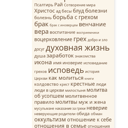
Рай
Псалтирь
Сотворение мира
Христос
болезни
блуд
ад
бесы
борьба с грехом
болезнь
брак
венчание
брак с иноверцем
вера
воспитание
восприемники
грех
воцерковление
добро и зло
духовная жизнь
досуг
заработок
душа
знакомства
икона
имя
иноверие
исповедание
исповедь
грехов
история
как молиться
Церкви
книги
крестные
колдовство
люди
крест
молитва
люди в церкви
милостыня
об усопшем
молитвенное
молитвы
правило
муж и жена
неверие
мусульмане
наказание за грехи
обида
неверующие родители
обман
оккультизм
отношение к себе
отношения в семье
отношения