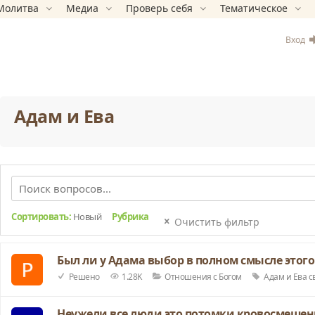
Молитва
Медиа
Проверь себя
Тематическое
Вход
Адам и Ева
Сортировать:
Новый
Рубрика
Очистить фильтр
Был ли у Адама выбор в полном смысле этого
Решено
1.28K
Отношения с Богом
Адам и Ева
с
Неужели все люди это потомки кровосмешен