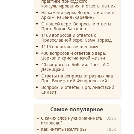
практике приходского
консультирования, и ответы на них
На камени веры. Вопросы и ответы.
Архим. Рафаил (Карелин)
О нашей вере. Вопросы и ответы.
Прот. Борис Балашов
1168 вопросов и ответов о
Православной вере. Свмч. Горазд
1115 вопросов священнику
400 вопросов и ответов о вере,
Церкви и христианской жизни
40 вопросов о Библии. Проф. А.С.
Десницкий
Ответы на вопросы от разных лиц.
Прп. Вонифатий Феофановский
Вопросы и ответы. Прп. Анастасий
Синаит
Самое популярное
С каких слов нужно начинать
355
K
исповедь?
Как читать Псалтирь?
185
K