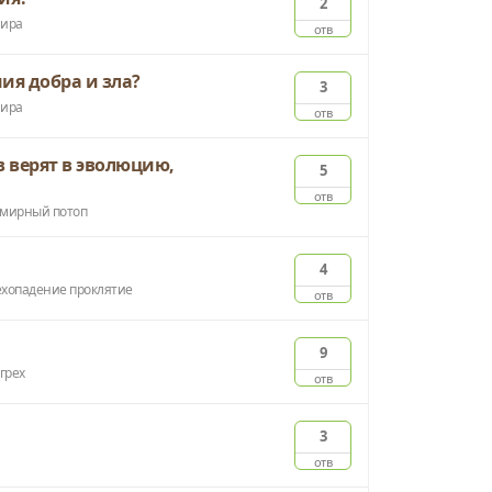
2
мира
отв
ния добра и зла?
3
мира
отв
 верят в эволюцию,
5
отв
емирный потоп
4
ехопадение
проклятие
отв
9
грех
отв
3
отв