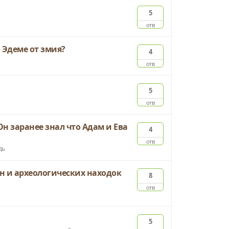
5
отв
 Эдеме от змия?
4
отв
5
отв
Он заранее знал что Адам и Ева
4
отв
дь
н и археологических находок
8
отв
5