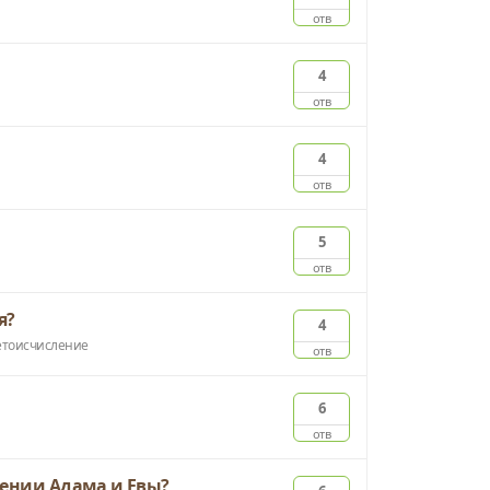
отв
4
отв
4
отв
5
отв
я?
4
етоисчисление
отв
6
отв
дении Адама и Евы?