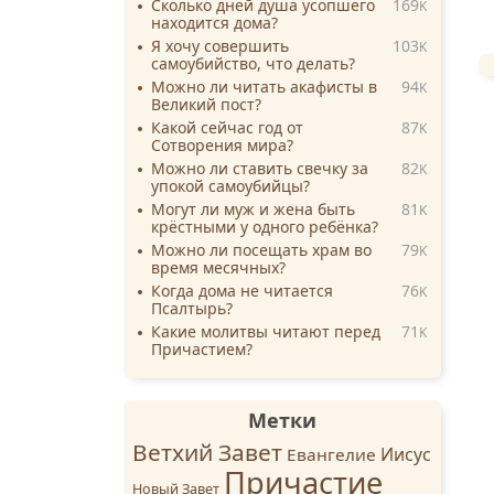
Сколько дней душа усопшего
169
K
находится дома?
Я хочу совершить
103
K
самоубийство, что делать?
Можно ли читать акафисты в
94
K
Великий пост?
Какой сейчас год от
87
K
Сотворения мира?
Можно ли ставить свечку за
82
K
упокой самоубийцы?
Могут ли муж и жена быть
81
K
крёстными у одного ребёнка?
Можно ли посещать храм во
79
K
время месячных?
Когда дома не читается
76
K
Псалтырь?
Какие молитвы читают перед
71
K
Причастием?
Метки
Ветхий Завет
Иисус
Евангелие
Причастие
Новый Завет