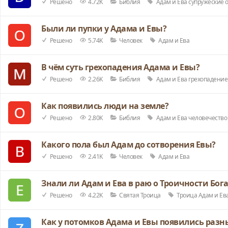
Решено
4.72K
Библия
Адам и Ева
супружеские 
Были ли пупки у Адама и Евы?
Решено
5.74K
Человек
Адам и Ева
В чём суть грехопадения Адама и Евы?
Решено
2.26K
Библия
Адам и Ева
грехопадение
Как появились люди на земле?
Решено
2.80K
Библия
Адам и Ева
человечество
Какого пола был Адам до сотворения Евы?
Решено
2.41K
Человек
Адам и Ева
Знали ли Адам и Ева в раю о Троичности Бог
Решено
4.22K
Святая Троица
Троица
Адам и Ев
Как у потомков Адама и Евы появились разн