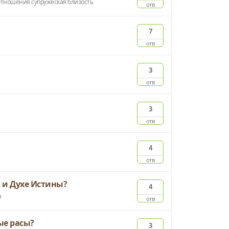
отношения
супружеская близость
отв
7
отв
3
отв
3
отв
4
отв
а и Духе Истины?
4
а
отв
ые расы?
3