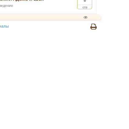
6
ведение
отв
налы