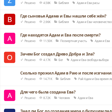
Решено
4.58K
Библия
Адам и Ева
расы
Где сыновья Адама и Евы нашли себе жён?
Решено
2.96K
Библия
Адам и Ева
человечество
Где находятся Адам и Ева после смерти?
Решено
11.50K
Посмертная участь
Адам и Ева
Зачем Бог создал Древо Добра и Зла?
Решено
4.17K
Бог
Адам и Ева
свобода выбора
Сколько прожил Адам в Раю и после изгнани
Решено
14.71K
Библия
Рай
Адам и Ева
время
л
Для чего была создана Ева?
Решено
8.72K
Человек
Адам и Ева
Знал ли Бог до создания мира о будущем па