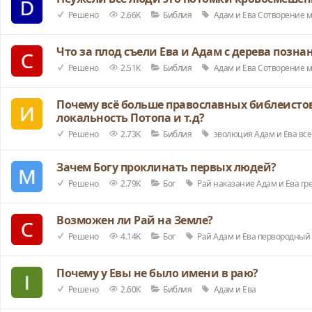
Решено
2.66K
Библия
Адам и Ева
Сотворение 
Что за плод съели Ева и Адам с дерева позна
Решено
2.51K
Библия
Адам и Ева
Сотворение 
Почему всё больше православных библеистов
локальность Потопа и т.д?
Решено
2.73K
Библия
эволюция
Адам и Ева
вс
Зачем Богу проклинать первых людей?
Решено
2.79K
Бог
Рай
наказание
Адам и Ева
гр
Возможен ли Рай на Земле?
Решено
4.14K
Бог
Рай
Адам и Ева
первородный 
Почему у Евы не было имени в раю?
Решено
2.60K
Библия
Адам и Ева