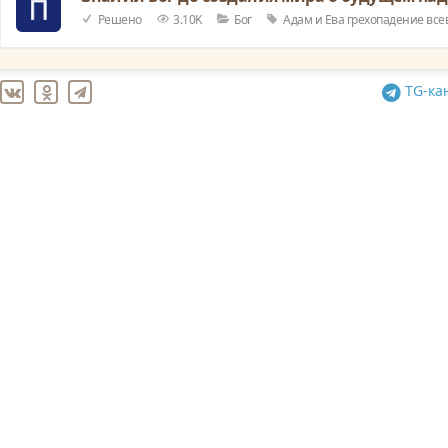
Решено
3.10K
Бог
Адам и Ева
грехопадение
все
TG
-ка