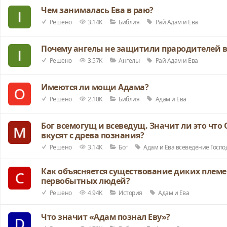
Чем занималась Ева в раю?
Решено
3.14K
Библия
Рай
Адам и Ева
Почему ангелы не защитили прародителей в
Решено
3.57K
Ангелы
Рай
Адам и Ева
Имеются ли мощи Адама?
Решено
2.10K
Библия
Адам и Ева
Бог всемогущ и всеведущ. Значит ли это что 
вкусят с древа познания?
Решено
3.14K
Бог
Адам и Ева
всеведение
Госпо
Как объясняется существование диких племе
первобытных людей?
Решено
4.94K
История
Адам и Ева
Что значит «Адам познал Еву»?