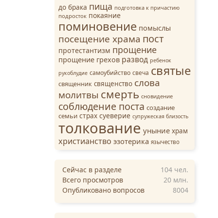
пища
до брака
подготовка к причастию
покаяние
подросток
поминовение
помыслы
пост
посещение храма
прощение
протестантизм
развод
прощение грехов
ребенок
святые
самоубийство
свеча
рукоблудие
слова
священство
священник
смерть
молитвы
сновидение
соблюдение поста
создание
страх
суеверие
семьи
супружеская близость
толкование
уныние
храм
христианство
эзотерика
язычество
Сейчас в разделе
104
чел.
Всего просмотров
20 млн.
Опубликовано вопросов
8004