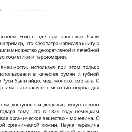
евнем Египте, где при раскопках были
например, что Клеопатра написала книгу о
 нашли множество декоративной и лечебной
тво косметики и парфюмерии.
внешности, используя при этом только
использовали в качестве румян и губной
Руси были яйцо, мёд, молоко, сметана. С
 или натирали его мякотью огурца для
шли доступные и дешевые, искусственно
годаря тому, что в 1824 году немецким
ое органическое вещество – мочевина. С
кой органической химии. Наука пережила
 перестали носить философский характер.