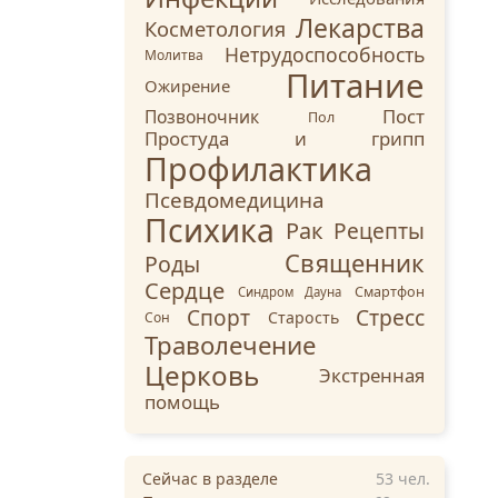
Лекарства
Косметология
Нетрудоспособность
Молитва
Питание
Ожирение
Пост
Позвоночник
Пол
Простуда и грипп
Профилактика
Псевдомедицина
Психика
Рак
Рецепты
Священник
Роды
Сердце
Смартфон
Синдром Дауна
Стресс
Спорт
Старость
Сон
Траволечение
Церковь
Экстренная
помощь
Сейчас в разделе
53
чел.