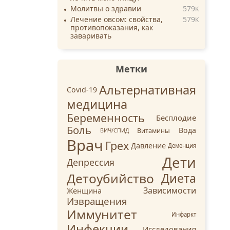
Молитвы о здравии
579
K
Лечение овсом: свойства,
579
K
противопоказания, как
заваривать
Метки
Альтернативная
Covid-19
медицина
Беременность
Бесплодие
Боль
Вода
Витамины
ВИЧ/СПИД
Врач
Грех
Давление
Деменция
Дети
Депрессия
Детоубийство
Диета
Зависимости
Женщина
Извращения
Иммунитет
Инфаркт
Инфекции
Исследования