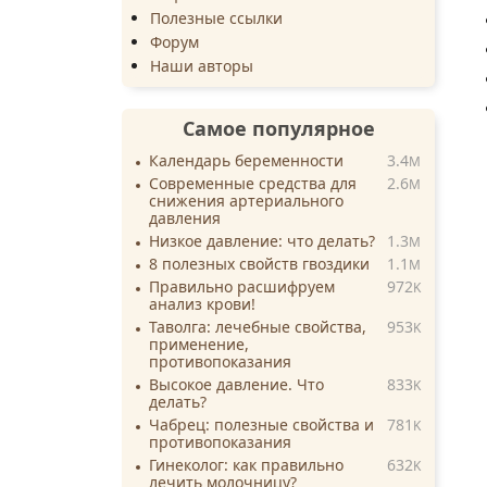
Полезные ссылки
Форум
Наши авторы
Самое популярное
Календарь беременности
3.4
M
Современные средства для
2.6
M
снижения артериального
давления
Низкое давление: что делать?
1.3
M
8 полезных свойств гвоздики
1.1
M
Правильно расшифруем
972
K
анализ крови!
Таволга: лечебные свойства,
953
K
применение,
противопоказания
Высокое давление. Что
833
K
делать?
Чабрец: полезные свойства и
781
K
противопоказания
Гинеколог: как правильно
632
K
лечить молочницу?