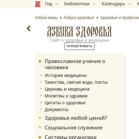
Гид
Библиотеки
Календарь
Азбука веры
Азбука здоровья
Здоровье и профила
АЗБУКА ЗДОРОВЬЯ
Сайт о здоровье и медицине
пожертвовать
Православное учение о
человеке
История медицины
Таинства, святая вода, посты
Церковь и медицина
Молитвы о здравии
Цитаты о здоровье
Документы
Здоровье любой ценой?
Социальное служение
Системы организма: