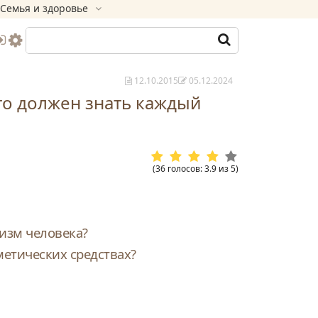
Семья и здоровье
12.10.2015
05.12.2024
то должен знать каждый
(
36
голосов
:
3.9
из
5
)
изм человека?
етических средствах?