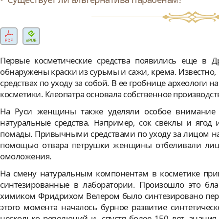
Первые косметические средства появились еще в Др
обнаружены краски из сурьмы и сажи, крема. Известно, 
средствах по уходу за собой. В ее гробнице археологи
косметики. Клеопатра основала собственное производс
На Руси женщины также уделяли особое внимание 
натуральные средства. Например, сок свёклы и ягод 
помады. Привычными средствами по уходу за лицом на 
помощью отвара петрушки женщины отбеливали лицо
омоложения.
На смену натуральным компонентам в косметике при
синтезированные в лаборатории. Произошло это бла
химиком Фридрихом Велером было синтезировано перв
этого момента началось бурное развитие синтетичес
несколько революций и, спустя более 150 лет, знания