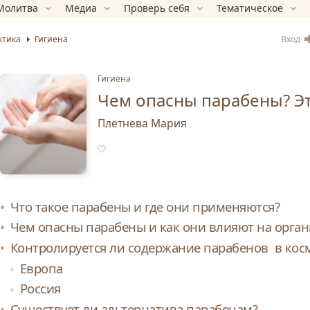
Молитва
Медиа
Проверь себя
Тематическое
Вход
ктика
Гигиена
Гигиена
Чем опасны парабены? Э
Плетнева Мария
Что такое парабены и где они применяются?
Чем опасны парабены и как они влияют на орган
Контролируется ли содержание парабенов в косм
Европа
Россия
Существует ли альтернатива парабенам?