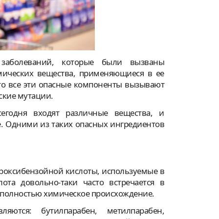
заболеваний, которые были вызваны
мических вещества, применяющиеся в ее
то все эти опасные компоненты вызывают
ские мутации.
сегодня входят различные вещества, и
. Одними из таких опасных ингредиентов
роксибензойной кислоты, используемые в
лота довольно-таки часто встречается в
т полностью химическое происхождение.
яются: бутилпарабен, метилпарабен,