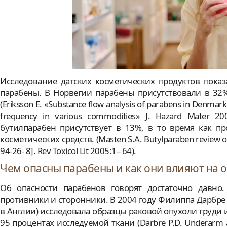
Исследование датских косметических продуктов показ
парабены. В Норвегии парабены присутствовали в 32%
(Eriksson E. «Substance flow analysis of parabens in Denma
frequency in various commodities» J. Hazard Mater 2
бутилпарабен присутствует в 13%, в то время как п
косметических средств. (Masten S.A. Butylparaben review of t
94-26- 8]. Rev Toxicol Lit 2005:1– 64).
Чем опасны парабены и как они влияют на 
Об опасности парабенов говорят достаточно давно.
противники и сторонники. В 2004 году Филиппа Дарбре 
в Англии) исследовала образцы раковой опухоли груди 
95 процентах исследуемой ткани (Darbre P.D. Underarm ant