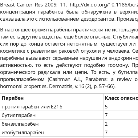
Breast Cancer Res 2009; 11. http://dx.doi.org/10.1186/
концентрация парабенов была обнаружена в верхних 
связывала это с использованием дезодорантов. Произво
В настоящее время парабены практически не используют
там есть другие вещества, еще более опасные. С публика
сих пор до конца остается непонятным, существует ли
косметике с развитием раковой опухоли у человека. Се
парабены вызывают серьезные нарушения эндокринной
активностью, то есть действуют подобно гормону. Пр
органического радикала или цепи. То есть, у бутил
пропилпарабеном (Cashman A.L, Parabens: a review of ep
hormonal properties. Dermatitis, v.16 (2), p. 57–66).
Парабен
Класс опасно
пропилпарабен или E216
5
бутилпарабен
7
бензилпарабен
2
изобутилпарабен
7