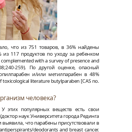
ало, что из 751 товаров, в 36% найдены
 из 117 продуктов по уходу за ребенком
rk complemented with a survey of presence and
008;240-259). По другой оценке, опасный
ропилпарабен и/или метилпарабен в 48%
oxicological literature butylparaben [CAS no.
организм человека?
 У этих популярных веществ есть свои
(доктор наук Университета города Рединга
и выявила, что парабены присутствовали в
iperspirants/deodorants and breast cancer.