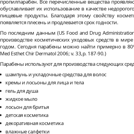
пропилпарабен. Все перечисленные вещества проявляю
обуславливает их использование в качестве недорогого
пищевые продукты. Благодаря этому свойству космет
появляется плесень и продлевается срок годности.
По последним данным (US Food and Drug Administratio
производстве косметических уходовых средств в мире
годом. Сегодня парабены можно найти примерно в 80% 
Mеd Esthеt Chir Dermatol 2006; v. 33,p. 187-90.)
Парабены используют для производства следующих сред
шампунь и укладочные средства для волос
кремы и лосьоны для лица и тела
гель для душа
жидкое мыло
лосьон для бритья
детская косметика
декоративная косметика
влажные салфетки