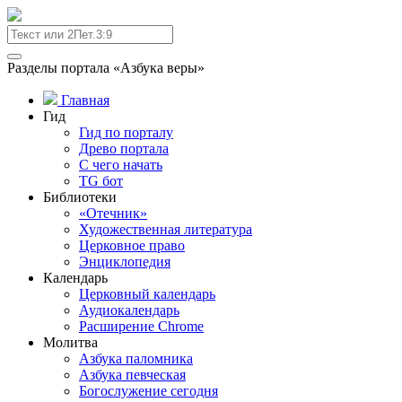
Разделы портала «Азбука веры»
Главная
Гид
Гид по порталу
Древо портала
С чего начать
TG бот
Библиотеки
«Отечник»
Художественная литература
Церковное право
Энциклопедия
Календарь
Церковный календарь
Аудиокалендарь
Расширение Chrome
Молитва
Азбука паломника
Азбука певческая
Богослужение сегодня