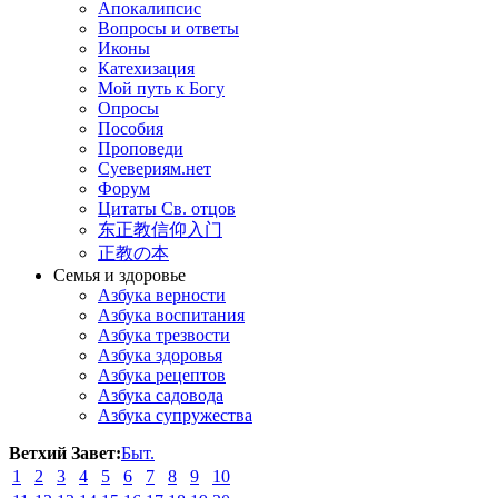
Апокалипсис
Вопросы и ответы
Иконы
Катехизация
Мой путь к Богу
Опросы
Пособия
Проповеди
Суевериям.нет
Форум
Цитаты Св. отцов
东正教信仰入门
正教の本
Семья и здоровье
Азбука верности
Азбука воспитания
Азбука трезвости
Азбука здоровья
Азбука рецептов
Азбука садовода
Азбука супружества
Ветхий Завет:
Быт.
1
2
3
4
5
6
7
8
9
10