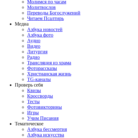
Молимся по часам
Молитвослов
Переводы Богослужений
Читаем Псалтирь
Медиа
Азбука новостей
Азбука фото
Аудио
Видео
Литургия
Радио
Трансляция из храма
Фоторассказы
Христианская жизнь
TG-каналы
Проверь себя
Квизы
Кроссворды
Тесты
Фотовикторины
Игры
Учим Писания
Тематическое
Азбука бессмертия
Азбука искусства