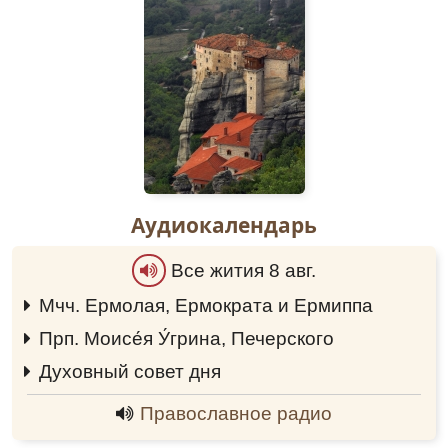
Аудиокалендарь
Все жития 8 авг.
Мчч. Ермолая, Ермократа и Ермиппа
0:00
Прп. Моисе́я У́грина, Печерского
0:00
Духовный совет дня
0:00
Православное радио