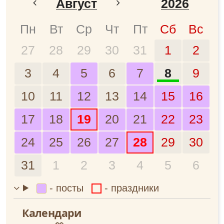
Август
2026
Январь
2024
Пн
Вт
Ср
Чт
Пт
Сб
Вс
27
28
29
30
31
1
2
Февраль
2025
3
4
5
6
7
8
9
Март
2026
10
11
12
13
14
15
16
Апрель
2027
17
18
19
20
21
22
23
Май
2028
24
25
26
27
28
29
30
Июнь
31
1
2
3
4
5
6
Июль
- посты
- праздники
Август
Календари