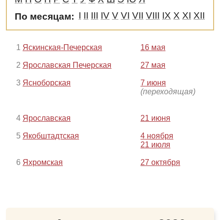
I
II
III
IV
V
VI
VII
VIII
IX
X
XI
XII
По месяцам:
1
Яскинская-Печерская
16 мая
2
Ярославская Печерская
27 мая
3
Ясноборская
7 июня
(переходящая)
4
Ярославская
21 июня
5
Якобштадтская
4 ноября
21 июля
6
Яхромская
27 октября