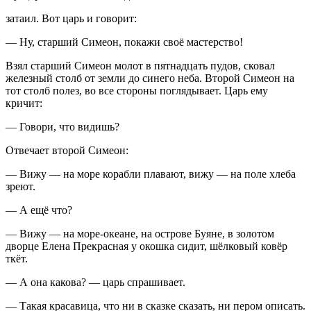
затаил. Вот царь и говорит:
— Ну, старший Симеон, покажи своё мастерство!
Взял старший Симеон молот в пятнадцать пудов, сковал
железный столб от земли до синего неба. Второй Симеон на
тот столб полез, во все стороны поглядывает. Царь ему
кричит:
— Говори, что видишь?
Отвечает второй Симеон:
— Вижу — на море корабли плавают, вижу — на поле хлеба
зреют.
— А ещё что?
— Вижу — на море-океане, на острове Буяне, в золотом
дворце Елена Прекрасная у окошка сидит, шёлковый ковёр
ткёт.
— А она какова? — царь спрашивает.
— Такая красавица, что ни в сказке сказать, ни пером описать.