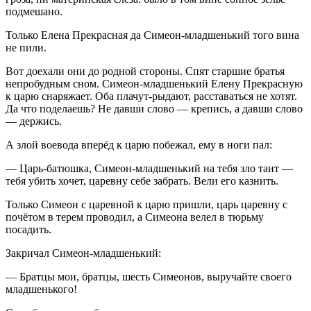
подмешано.
Только Елена Прекрасная да Симеон-младшенький того вина
не пили.
Вот доехали они до родной стороны. Спят старшие братья
непробудным сном. Симеон-младшенький Елену Прекрасную
к царю снаряжает. Оба плачут-рыдают, расставаться не хотят.
Да что поделаешь? Не давши слово — крепись, а давши слово
— держись.
А злой воевода вперёд к царю побежал, ему в ноги пал:
— Царь-батюшка, Симеон-младшенький на тебя зло таит —
тебя убить хочет, царевну себе забрать. Вели его казнить.
Только Симеон с царевной к царю пришли, царь царевну с
почётом в терем проводил, а Симеона велел в тюрьму
посадить.
Закричал Симеон-младшенький:
— Братцы мои, братцы, шесть Симеонов, выручайте своего
младшенького!