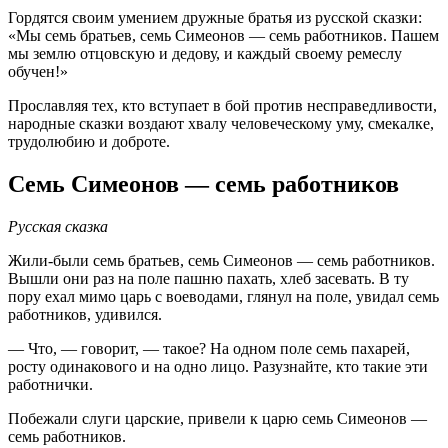
Гордятся своим умением дружные братья из русской сказки:
«Мы семь братьев, семь Симеонов — семь работников. Пашем
мы землю отцовскую и дедову, и каждый своему ремеслу
обучен!»
Прославляя тех, кто вступает в бой против несправедливости,
народные сказки воздают хвалу человеческому уму, смекалке,
трудолюбию и доброте.
Семь Симеонов — семь работников
Русская сказка
Жили-были семь братьев, семь Симеонов — семь работников.
Вышли они раз на поле пашню пахать, хлеб засевать. В ту
пору ехал мимо царь с воеводами, глянул на поле, увидал семь
работников, удивился.
— Что, — говорит, — такое? На одном поле семь пахарей,
росту одинакового и на одно лицо. Разузнайте, кто такие эти
работнички.
Побежали слуги царские, привели к царю семь Симеонов —
семь работников.