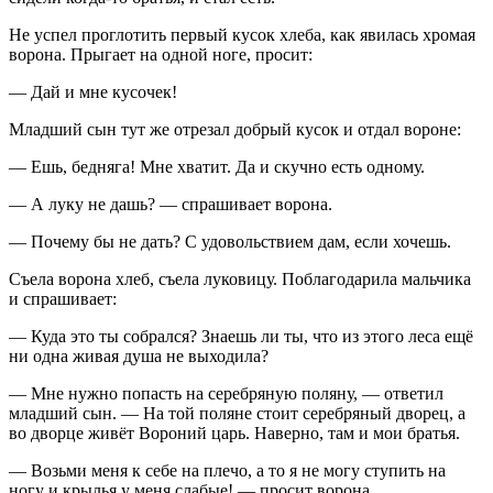
Не успел проглотить первый кусок хлеба, как явилась хромая
ворона. Прыгает на одной ноге, просит:
— Дай и мне кусочек!
Младший сын тут же отрезал добрый кусок и отдал вороне:
— Ешь, бедняга! Мне хватит. Да и скучно есть одному.
— А луку не дашь? — спрашивает ворона.
— Почему бы не дать? С удовольствием дам, если хочешь.
Съела ворона хлеб, съела луковицу. Поблагодарила мальчика
и спрашивает:
— Куда это ты собрался? Знаешь ли ты, что из этого леса ещё
ни одна живая душа не выходила?
— Мне нужно попасть на серебряную поляну, — ответил
младший сын. — На той поляне стоит серебряный дворец, а
во дворце живёт Вороний царь. Наверно, там и мои братья.
— Возьми меня к себе на плечо, а то я не могу ступить на
ногу и крылья у меня слабые! — просит ворона.