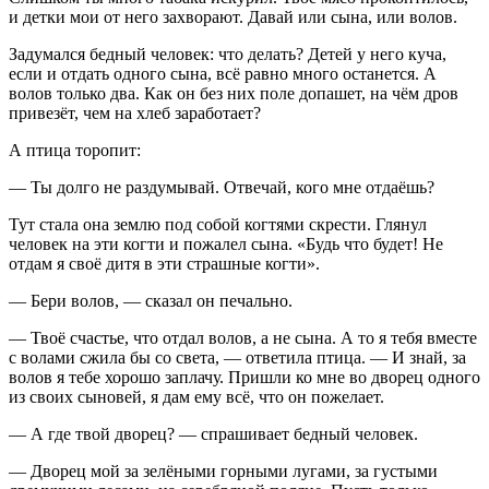
и детки мои от него захворают. Давай или сына, или волов.
Задумался бедный человек: что делать? Детей у него куча,
если и отдать одного сына, всё равно много останется. А
волов только два. Как он без них поле допашет, на чём дров
привезёт, чем на хлеб заработает?
А птица торопит:
— Ты долго не раздумывай. Отвечай, кого мне отдаёшь?
Тут стала она землю под собой когтями скрести. Глянул
человек на эти когти и пожалел сына. «Будь что будет! Не
отдам я своё дитя в эти страшные когти».
— Бери волов, — сказал он печально.
— Твоё счастье, что отдал волов, а не сына. А то я тебя вместе
с волами сжила бы со света, — ответила птица. — И знай, за
волов я тебе хорошо заплачу. Пришли ко мне во дворец одного
из своих сыновей, я дам ему всё, что он пожелает.
— А где твой дворец? — спрашивает бедный человек.
— Дворец мой за зелёными горными лугами, за густыми