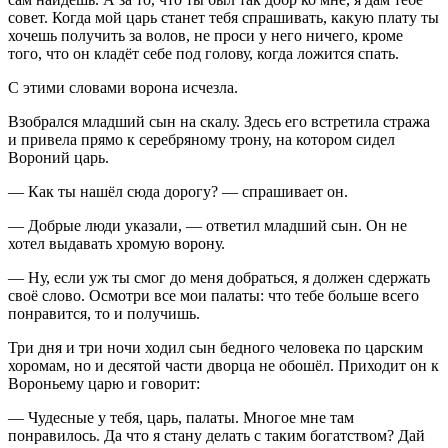
совет. Когда мой царь станет тебя спрашивать, какую плату ты
хочешь получить за волов, не проси у него ничего, кроме
того, что он кладёт себе под голову, когда ложится спать.
С этими словами ворона исчезла.
Взобрался младший сын на скалу. Здесь его встретила стража
и привела прямо к серебряному трону, на котором сидел
Вороний царь.
— Как ты нашёл сюда дорогу? — спрашивает он.
— Добрые люди указали, — ответил младший сын. Он не
хотел выдавать хромую ворону.
— Ну, если уж ты смог до меня добраться, я должен сдержать
своё слово. Осмотри все мои палаты: что тебе больше всего
понравится, то и получишь.
Три дня и три ночи ходил сын бедного человека по царским
хоромам, но и десятой части дворца не обошёл. Приходит он к
Вороньему царю и говорит:
— Чудесные у тебя, царь, палаты. Многое мне там
понравилось. Да что я стану делать с таким богатством? Дай