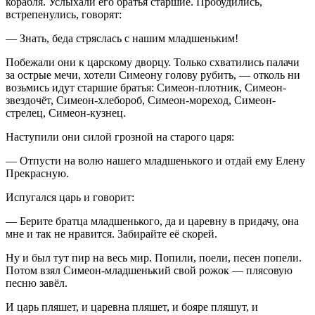
корабля. Услыхали его братья старшие. Пробудились,
встрепенулись, говорят:
— Знать, беда стряслась с нашим младшеньким!
Побежали они к царскому дворцу. Только схватились палачи
за острые мечи, хотели Симеону голову рубить, — отколь ни
возьмись идут старшие братья: Симеон-плотник, Симеон-
звездочёт, Симеон-хлебороб, Симеон-мореход, Симеон-
стрелец, Симеон-кузнец.
Наступили они силой грозной на старого царя:
— Отпусти на волю нашего младшенького и отдай ему Елену
Прекрасную.
Испугался царь и говорит:
— Берите братца младшенького, да и царевну в придачу, она
мне и так не нравится. Забирайте её скорей.
Ну и был тут пир на весь мир. Попили, поели, песен попели.
Потом взял Симеон-младшенький свой рожок — плясовую
песню завёл.
И царь пляшет, и царевна пляшет, и бояре пляшут, и