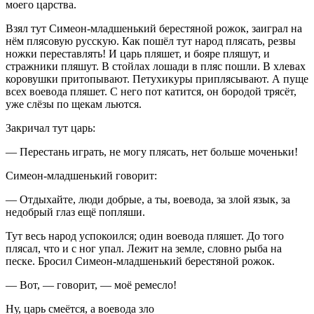
моего царства.
Взял тут Симеон-младшенький берестяной рожок, заиграл на
нём плясовую русскую. Как пошёл тут народ плясать, резвы
ножки переставлять! И царь пляшет, и бояре пляшут, и
стражники пляшут. В стойлах лошади в пляс пошли. В хлевах
коровушки притопывают. Петухикуры приплясывают. А пуще
всех воевода пляшет. С него пот катится, он бородой трясёт,
уже слёзы по щекам льются.
Закричал тут царь:
— Перестань играть, не могу плясать, нет больше моченьки!
Симеон-младшенький говорит:
— Отдыхайте, люди добрые, а ты, воевода, за злой язык, за
недобрый глаз ещё попляши.
Тут весь народ успокоился; один воевода пляшет. До того
плясал, что и с ног упал. Лежит на земле, словно рыба на
песке. Бросил Симеон-младшенький берестяной рожок.
— Вот, — говорит, — моё ремесло!
Ну, царь смеётся, а воевода зло