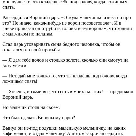
мне лучше то, что кладёшь себе под голову, когда ложишься
спать.
Рассердился Вороний царь. «Откуда мальчишке известно про
это? Не иначе, какая-нибудь из ворон посоветовала». И в
гневе приказал он отрубить головы всем воронам, что ходили
с мальчиком по палатам.
Стал царь уговаривать сына бедного человека, чтобы он
отказался от своей просьбы.
— Я дам тебе волов и столько золота, сколько они смогут на
возу увезти.
— Нет, дай мне только то, что ты кладёшь под голову, когда
ложишься спать!
— Хочешь, возьми всё, что есть в моих палатах! — предложил
Вороний царь.
Но мальчик стоял на своём.
Что было делать Вороньему царю?
Вынул он из-под подушки маленькую мельничку, на каких
кофе мелют, и отдал мальчику. А потом закричал сердито: