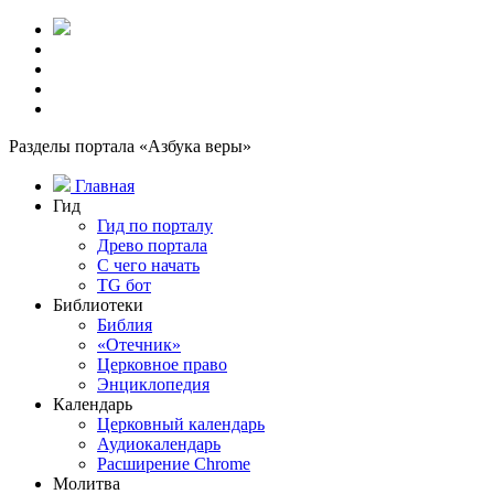
Разделы портала «Азбука веры»
Главная
Гид
Гид по порталу
Древо портала
С чего начать
TG бот
Библиотеки
Библия
«Отечник»
Церковное право
Энциклопедия
Календарь
Церковный календарь
Аудиокалендарь
Расширение Chrome
Молитва