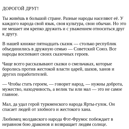
ДОРОГОЙ ДРУГ!
Ты живёшь в большой стране. Разные народы населяют её. У
каждого народа свой язык, своя культура, свои обычаи. Но это
не мешает им крепко дружить и с уважением относиться друг
к другу.
В нашей книжке пятнадцать сказок — столько республик
объединились в дружную семью — Советский Союз. Все
народы воспевают своих сказочных героев.
Чаще всего рассказывают сказки о смельчаках, которые
боролись против жестокой власти царей, шахов, ханов и
других поработителей.
— Чтобы стать героем, — говорит народ, — нужны доброта,
мужество, находчивость, а велик ты или мал — это не самое
главное.
Мал, да удал герой туркменского народа Ярты-гулок. Он
спасает людей от злобного и жестокого хана.
Любимец молдавского народа Фэт-Фрумос побеждает в
неравном бою драконов и возвращает людям солнце.