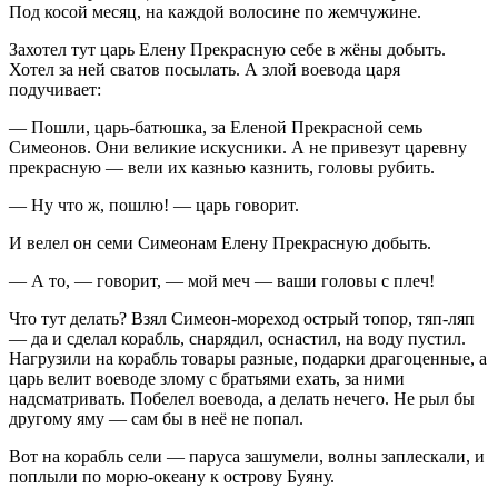
Под косой месяц, на каждой волосине по жемчужине.
Захотел тут царь Елену Прекрасную себе в жёны добыть.
Хотел за ней сватов посылать. А злой воевода царя
подучивает:
— Пошли, царь-батюшка, за Еленой Прекрасной семь
Симеонов. Они великие искусники. А не привезут царевну
прекрасную — вели их казнью казнить, головы рубить.
— Ну что ж, пошлю! — царь говорит.
И велел он семи Симеонам Елену Прекрасную добыть.
— А то, — говорит, — мой меч — ваши головы с плеч!
Что тут делать? Взял Симеон-мореход острый топор, тяп-ляп
— да и сделал корабль, снарядил, оснастил, на воду пустил.
Нагрузили на корабль товары разные, подарки драгоценные, а
царь велит воеводе злому с братьями ехать, за ними
надсматривать. Побелел воевода, а делать нечего. Не рыл бы
другому яму — сам бы в неё не попал.
Вот на корабль сели — паруса зашумели, волны заплескали, и
поплыли по морю-океану к острову Буяну.