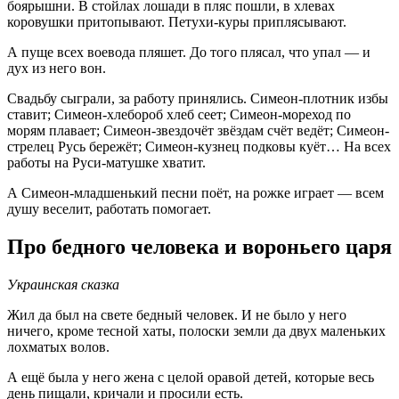
боярышни. В стойлах лошади в пляс пошли, в хлевах
коровушки притопывают. Петухи-куры приплясывают.
А пуще всех воевода пляшет. До того плясал, что упал — и
дух из него вон.
Свадьбу сыграли, за работу принялись. Симеон-плотник избы
ставит; Симеон-хлебороб хлеб сеет; Симеон-мореход по
морям плавает; Симеон-звездочёт звёздам счёт ведёт; Симеон-
стрелец Русь бережёт; Симеон-кузнец подковы куёт… На всех
работы на Руси-матушке хватит.
А Симеон-младшенький песни поёт, на рожке играет — всем
душу веселит, работать помогает.
Про бедного человека и вороньего царя
Украинская сказка
Жил да был на свете бедный человек. И не было у него
ничего, кроме тесной хаты, полоски земли да двух маленьких
лохматых волов.
А ещё была у него жена с целой оравой детей, которые весь
день пищали, кричали и просили есть.