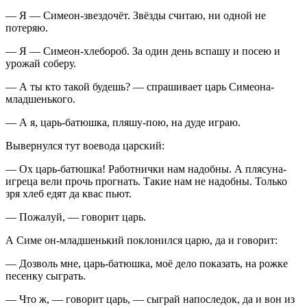
— Я — Симеон-звездочёт. Звёзды считаю, ни одной не
потеряю.
— Я — Симеон-хлебороб. За один день вспашу и посею и
урожай соберу.
— А ты кто такой будешь? — спрашивает царь Симеона-
младшенького.
— А я, царь-батюшка, пляшу-пою, на дуде играю.
Вывернулся тут воевода царский:
— Ох царь-батюшка! Работнички нам надобны. А плясуна-
игреца вели прочь прогнать. Такие нам не надобны. Только
зря хлеб едят да квас пьют.
— Пожалуй, — говорит царь.
А Симе он-младшенький поклонился царю, да и говорит:
— Дозволь мне, царь-батюшка, моё дело показать, на рожке
песенку сыграть.
— Что ж, — говорит царь, — сыграй напоследок, да и вон из