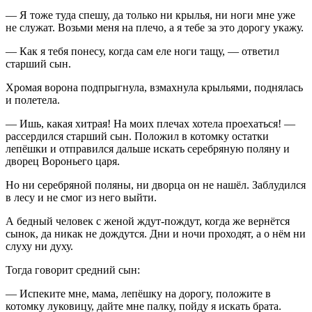
— Я тоже туда спешу, да только ни крылья, ни ноги мне уже
не служат. Возьми меня на плечо, а я тебе за это дорогу укажу.
— Как я тебя понесу, когда сам еле ноги тащу, — ответил
старший сын.
Хромая ворона подпрыгнула, взмахнула крыльями, поднялась
и полетела.
— Ишь, какая хитрая! На моих плечах хотела проехаться! —
рассердился старший сын. Положил в котомку остатки
лепёшки и отправился дальше искать серебряную поляну и
дворец Вороньего царя.
Но ни серебряной поляны, ни дворца он не нашёл. Заблудился
в лесу и не смог из него выйти.
А бедный человек с женой ждут-пождут, когда же вернётся
сынок, да никак не дождутся. Дни и ночи проходят, а о нём ни
слуху ни духу.
Тогда говорит средний сын:
— Испеките мне, мама, лепёшку на дорогу, положите в
котомку луковицу, дайте мне палку, пойду я искать брата.