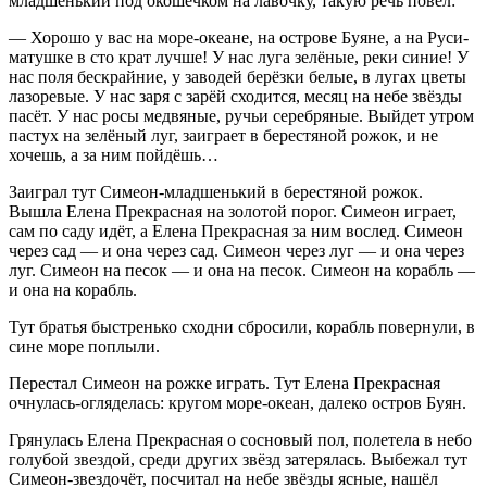
младшенький под окошечком на лавочку, такую речь повёл:
— Хорошо у вас на море-океане, на острове Буяне, а на Руси-
матушке в сто крат лучше! У нас луга зелёные, реки синие! У
нас поля бескрайние, у заводей берёзки белые, в лугах цветы
лазоревые. У нас заря с зарёй сходится, месяц на небе звёзды
пасёт. У нас росы медвяные, ручьи серебряные. Выйдет утром
пастух на зелёный луг, заиграет в берестяной рожок, и не
хочешь, а за ним пойдёшь…
Заиграл тут Симеон-младшенький в берестяной рожок.
Вышла Елена Прекрасная на золотой порог. Симеон играет,
сам по саду идёт, а Елена Прекрасная за ним вослед. Симеон
через сад — и она через сад. Симеон через луг — и она через
луг. Симеон на песок — и она на песок. Симеон на корабль —
и она на корабль.
Тут братья быстренько сходни сбросили, корабль повернули, в
сине море поплыли.
Перестал Симеон на рожке играть. Тут Елена Прекрасная
очнулась-огляделась: кругом море-океан, далеко остров Буян.
Грянулась Елена Прекрасная о сосновый пол, полетела в небо
голубой звездой, среди других звёзд затерялась. Выбежал тут
Симеон-звездочёт, посчитал на небе звёзды ясные, нашёл