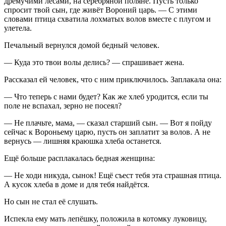
дремучими лесами, на серебряной поляне. Пусть только
спросит твой сын, где живёт Вороний царь. — С этими
словами птица схватила лохматых волов вместе с плугом и
улетела.
Печальный вернулся домой бедный человек.
— Куда это твои волы делись? — спрашивает жена.
Рассказал ей человек, что с ним приключилось. Заплакала она:
— Что теперь с нами будет? Как же хлеб уродится, если ты
поле не вспахал, зерно не посеял?
— Не плачьте, мама, — сказал старший сын. — Вот я пойду
сейчас к Вороньему царю, пусть он заплатит за волов. А не
вернусь — лишняя краюшка хлеба останется.
Ещё больше расплакалась бедная женщина:
— Не ходи никуда, сынок! Ещё съест тебя эта страшная птица.
А кусок хлеба в доме и для тебя найдётся.
Но сын не стал её слушать.
Испекла ему мать лепёшку, положила в котомку луковицу,