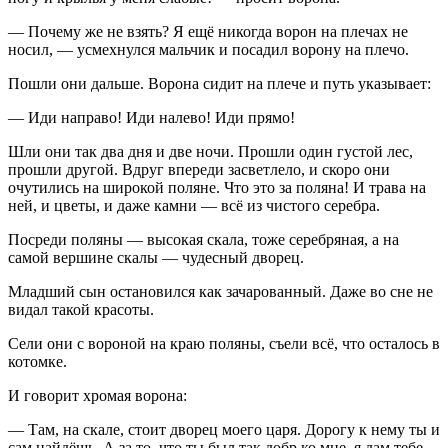
— Почему же не взять? Я ещё никогда ворон на плечах не
носил, — усмехнулся мальчик и посадил ворону на плечо.
Пошли они дальше. Ворона сидит на плече и путь указывает:
— Иди направо! Иди налево! Иди прямо!
Шли они так два дня и две ночи. Прошли один густой лес,
прошли другой. Вдруг впереди засветлело, и скоро они
очутились на широкой поляне. Что это за поляна! И трава на
ней, и цветы, и даже камни — всё из чистого серебра.
Посреди поляны — высокая скала, тоже серебряная, а на
самой вершине скалы — чудесный дворец.
Младший сын остановился как зачарованный. Даже во сне не
видал такой красоты.
Сели они с вороной на краю поляны, съели всё, что осталось в
котомке.
И говорит хромая ворона:
— Там, на скале, стоит дворец моего царя. Дорогу к нему ты и
сам найдёшь. А за то, что ты был так добр ко мне, я дам тебе