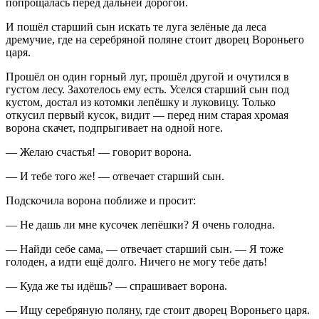
попрощалась перед дальней дорогой.
И пошёл старший сын искать те луга зелёные да леса
дремучие, где на серебряной поляне стоит дворец Вороньего
царя.
Прошёл он один горный луг, прошёл другой и очутился в
густом лесу. Захотелось ему есть. Уселся старший сын под
кустом, достал из котомки лепёшку и луковицу. Только
откусил первый кусок, видит — перед ним старая хромая
ворона скачет, подпрыгивает на одной ноге.
— Желаю счастья! — говорит ворона.
— И тебе того же! — отвечает старший сын.
Подскочила ворона поближе и просит:
— Не дашь ли мне кусочек лепёшки? Я очень голодна.
— Найди себе сама, — отвечает старший сын. — Я тоже
голоден, а идти ещё долго. Ничего не могу тебе дать!
— Куда же ты идёшь? — спрашивает ворона.
— Ищу серебряную поляну, где стоит дворец Вороньего царя.