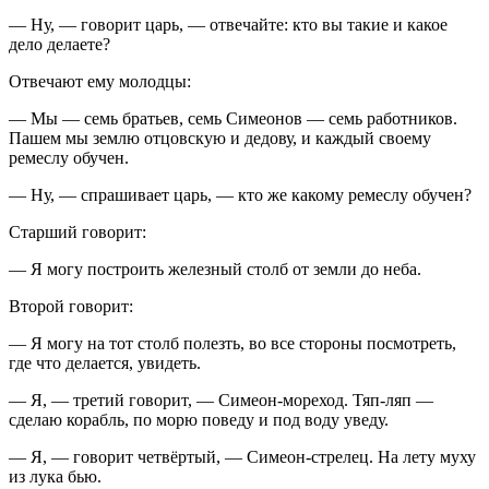
— Ну, — говорит царь, — отвечайте: кто вы такие и какое
дело делаете?
Отвечают ему молодцы:
— Мы — семь братьев, семь Симеонов — семь работников.
Пашем мы землю отцовскую и дедову, и каждый своему
ремеслу обучен.
— Ну, — спрашивает царь, — кто же какому ремеслу обучен?
Старший говорит:
— Я могу построить железный столб от земли до неба.
Второй говорит:
— Я могу на тот столб полезть, во все стороны посмотреть,
где что делается, увидеть.
— Я, — третий говорит, — Симеон-мореход. Тяп-ляп —
сделаю корабль, по морю поведу и под воду уведу.
— Я, — говорит четвёртый, — Симеон-стрелец. На лету муху
из лука бью.