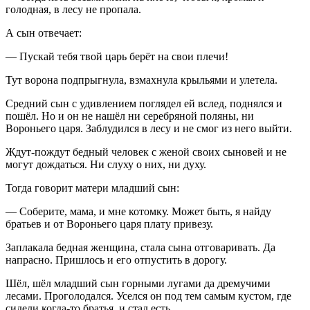
голодная, в лесу не пропала.
А сын отвечает:
— Пускай тебя твой царь берёт на свои плечи!
Тут ворона подпрыгнула, взмахнула крыльями и улетела.
Средний сын с удивлением поглядел ей вслед, поднялся и
пошёл. Но и он не нашёл ни серебряной поляны, ни
Вороньего царя. Заблудился в лесу и не смог из него выйти.
Ждут-пождут бедный человек с женой своих сыновей и не
могут дождаться. Ни слуху о них, ни духу.
Тогда говорит матери младший сын:
— Соберите, мама, и мне котомку. Может быть, я найду
братьев и от Вороньего царя плату привезу.
Заплакала бедная женщина, стала сына отговаривать. Да
напрасно. Пришлось и его отпустить в дорогу.
Шёл, шёл младший сын горными лугами да дремучими
лесами. Проголодался. Уселся он под тем самым кустом, где
сидели когда-то братья, и стал есть.