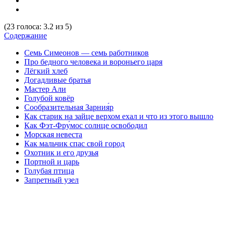
(
23
голоса
:
3.2
из
5
)
Содержание
Семь Симеонов — семь работников
Про бедного человека и вороньего царя
Лёгкий хлеб
Догадливые братья
Мастер Али
Голубой ковёр
Сообразительная Зарния́р
Как старик на зайце верхом ехал и что из этого вышло
Как Фэт-Фру́мос солнце освободил
Морская невеста
Как мальчик спас свой город
Охотник и его друзья
Портной и царь
Голубая птица
Запретный узел