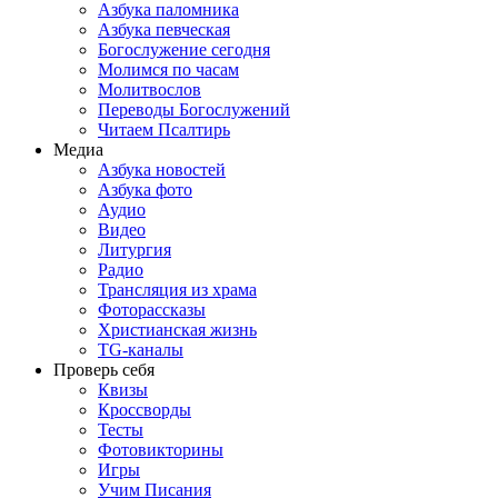
Азбука паломника
Азбука певческая
Богослужение сегодня
Молимся по часам
Молитвослов
Переводы Богослужений
Читаем Псалтирь
Медиа
Азбука новостей
Азбука фото
Аудио
Видео
Литургия
Радио
Трансляция из храма
Фоторассказы
Христианская жизнь
TG-каналы
Проверь себя
Квизы
Кроссворды
Тесты
Фотовикторины
Игры
Учим Писания