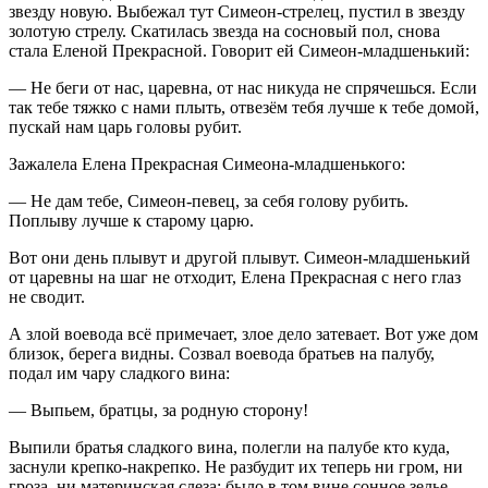
звезду новую. Выбежал тут Симеон-стрелец, пустил в звезду
золотую стрелу. Скатилась звезда на сосновый пол, снова
стала Еленой Прекрасной. Говорит ей Симеон-младшенький:
— Не беги от нас, царевна, от нас никуда не спрячешься. Если
так тебе тяжко с нами плыть, отвезём тебя лучше к тебе домой,
пускай нам царь головы рубит.
Зажалела Елена Прекрасная Симеона-младшенького:
— Не дам тебе, Симеон-певец, за себя голову рубить.
Поплыву лучше к старому царю.
Вот они день плывут и другой плывут. Симеон-младшенький
от царевны на шаг не отходит, Елена Прекрасная с него глаз
не сводит.
А злой воевода всё примечает, злое дело затевает. Вот уже дом
близок, берега видны. Созвал воевода братьев на палубу,
подал им чару сладкого вина:
— Выпьем, братцы, за родную сторону!
Выпили братья сладкого вина, полегли на палубе кто куда,
заснули крепко-накрепко. Не разбудит их теперь ни гром, ни
гроза, ни материнская слеза: было в том вине сонное зелье