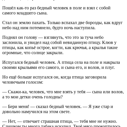
Пошёл как-то раз бедный человек в поле и взял с собой
самого младшего сына.
Стал он землю пахать. Только вспахал две борозды, как вдруг
небо над ним потемнело, будто ночь наступила.
Поднял он голову — взглянуть, что это за туча небо
заслонила, и увидел над собой невиданную птицу. Клюв у
птицы, как копьё острое, когти, как крючья, а крылья такие
огромные, что солнце закрыли.
Испугался бедный человек. А птица села на поле и накрыла
своими крыльями его самого, и сына его, и волов, и плуг.
Но ещё больше испугался он, когда птица заговорила
человечьим голосом:
— Скажи-ка, человек, что мне взять у тебя — сына или волов,
а то мои детки очень голодны?
— Бери меня! — сказал бедный человек. — Я уже стар и
довольно намучился на этом свете.
— Нет, — отвечает страшная птица, — тебя мне не нужно.
Слишком ты много табака искурил. Твоё мясо прокоптилось,