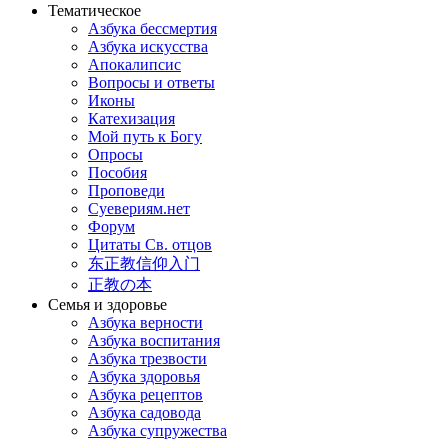
Тематическое
Азбука бессмертия
Азбука искусства
Апокалипсис
Вопросы и ответы
Иконы
Катехизация
Мой путь к Богу
Опросы
Пособия
Проповеди
Суевериям.нет
Форум
Цитаты Св. отцов
东正教信仰入门
正教の本
Семья и здоровье
Азбука верности
Азбука воспитания
Азбука трезвости
Азбука здоровья
Азбука рецептов
Азбука садовода
Азбука супружества