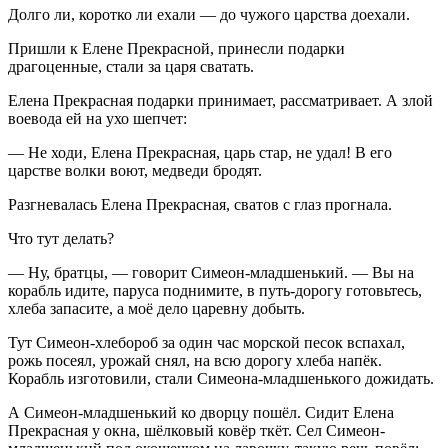
Долго ли, коротко ли ехали — до чужого царства доехали.
Пришли к Елене Прекрасной, принесли подарки
драгоценные, стали за царя сватать.
Елена Прекрасная подарки принимает, рассматривает. А злой
воевода ей на ухо шепчет:
— Не ходи, Елена Прекрасная, царь стар, не удал! В его
царстве волки воют, медведи бродят.
Разгневалась Елена Прекрасная, сватов с глаз прогнала.
Что тут делать?
— Ну, братцы, — говорит Симеон-младшенький. — Вы на
корабль идите, паруса поднимите, в путь-дорогу готовьтесь,
хлеба запасите, а моё дело царевну добыть.
Тут Симеон-хлебороб за один час морской песок вспахал,
рожь посеял, урожай снял, на всю дорогу хлеба напёк.
Корабль изготовили, стали Симеона-младшенького дожидать.
А Симеон-младшенький ко дворцу пошёл. Сидит Елена
Прекрасная у окна, шёлковый ковёр ткёт. Сел Симеон-