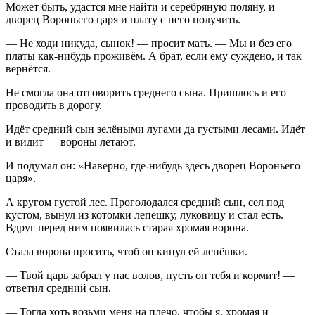
Может быть, удастся мне найти и серебряную поляну, и
дворец Вороньего царя и плату с него получить.
— Не ходи никуда, сынок! — просит мать. — Мы и без его
платы как-нибудь проживём. А брат, если ему суждено, и так
вернётся.
Не смогла она отговорить среднего сына. Пришлось и его
проводить в дорогу.
Идёт средний сын зелёными лугами да густыми лесами. Идёт
и видит — вороны летают.
И подумал он: «Наверно, где-нибудь здесь дворец Вороньего
царя».
А кругом густой лес. Проголодался средний сын, сел под
кустом, вынул из котомки лепёшку, луковицу и стал есть.
Вдруг перед ним появилась старая хромая ворона.
Стала ворона просить, чтоб он кинул ей лепёшки.
— Твой царь забрал у нас волов, пусть он тебя и кормит! —
ответил средний сын.
— Тогда хоть возьми меня на плечо, чтобы я, хромая и