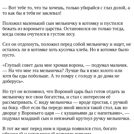
— Вот тебе то, что ты хочешь, только убирайся с глаз долой, а
то как бы я тебя не заклевал!
Положил маленький сын мельничку в котомку и пустился
бежать из вороньего царства. Остановился он только тогда,
когда снова очутился в густом лесу.
Сел он отдохнуть, положил перед собой мельничку и ищет, не
осталось ли в котомке хоть кусочка хлеба. Но в котомке было
пусто.
«Глупый совет дала мне хромая ворона, — подумал мальчик.
— На что мне эта мельничка? Лучше бы я взял золото или
хотя бы еды побольше. А то помру с голоду и до дома не
доберусь».
Но тут он вспомнил, что Вороний царь был готов отдать за
мельничку все свои богатства, и стал с интересом её
рассматривать. С виду мельничка — вроде простая, с ручкой
на боку. «Вот если бы передо мной явился такой стол, как во
дворце у Вороньего царя — с кушаньями да с напитками», —
подумал младший сын и невзначай крутнул ручку мельнички.
В тот же миг перед ним и правда появился стол, богато
убранный и уставленный всякими яствами.