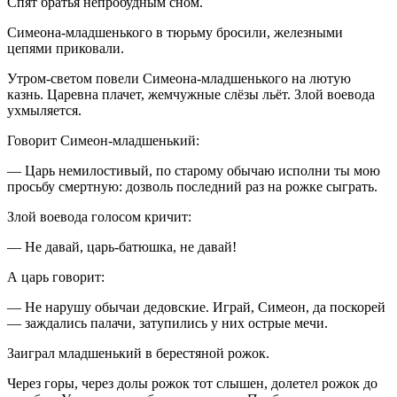
Спят братья непробудным сном.
Симеона-младшенького в тюрьму бросили, железными
цепями приковали.
Утром-светом повели Симеона-младшенького на лютую
казнь. Царевна плачет, жемчужные слёзы льёт. Злой воевода
ухмыляется.
Говорит Симеон-младшенький:
— Царь немилостивый, по старому обычаю исполни ты мою
просьбу смертную: дозволь последний раз на рожке сыграть.
Злой воевода голосом кричит:
— Не давай, царь-батюшка, не давай!
А царь говорит:
— Не нарушу обычаи дедовские. Играй, Симеон, да поскорей
— заждались палачи, затупились у них острые мечи.
Заиграл младшенький в берестяной рожок.
Через горы, через долы рожок тот слышен, долетел рожок до