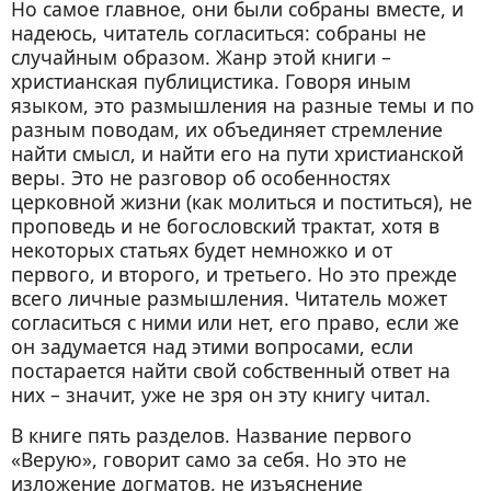
Но самое главное, они были собраны вместе, и
11. КПСС и РПЦ
надеюсь, читатель согласиться: собраны не
12. Свое суждение иметь
случайным образом. Жанр этой книги –
христианская публицистика. Говоря иным
13. Наука ли богословие?
языком, это размышления на разные темы и по
14. Фундаментализм: выход или вызов?
разным поводам, их объединяет стремление
15. Лингвисты об эволюции
найти смысл, и найти его на пути христианской
веры. Это не разговор об особенностях
16. Первая тувинская Библия
церковной жизни (как молиться и поститься), не
17. Миссия для мусульман: разговор не о
проповедь и не богословский трактат, хотя в
том
некоторых статьях будет немножко и от
18. Не наша миссия?
первого, и второго, и третьего. Но это прежде
всего личные размышления. Читатель может
19. Православие с чистого листа?
согласиться с ними или нет, его право, если же
20. Зачем мы молодежи?
он задумается над этими вопросами, если
постарается найти свой собственный ответ на
21. Текст как пространство Встречи
них – значит, уже не зря он эту книгу читал.
22. Любить себя?
В книге пять разделов. Название первого
23. Безотцовщина
«Верую», говорит само за себя. Но это не
24. Праведный гнев – это страшная сила
изложение догматов, не изъяснение