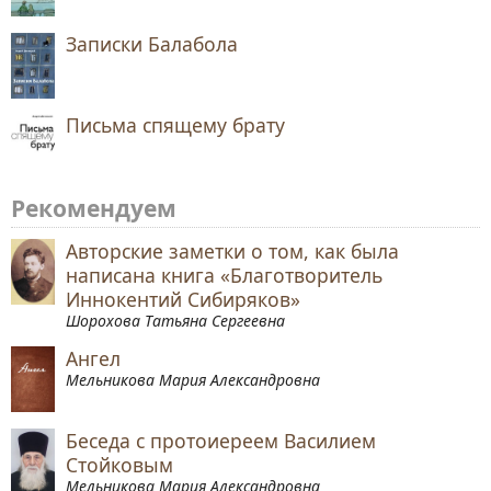
51. Услышьте нас!
Записки Балабола
52. Кощунство в светском государстве?
53. Единственная Гражданская?
54. Фальшивое средневековье
Письма спящему брату
55. МакДак на Малой Бронной, Старбакс
на Моховой
Рекомендуем
56. Книга и Личность
57. Храмовое благочестие
Авторские заметки о том, как была
58. Три библейских трапезы
написана книга «Благотворитель
Иннокентий Сибиряков»
59. Учитель Израилев
Шорохова Татьяна Сергеевна
60. Златоустый Святитель
Ангел
61. Святые филологи
Мельникова Мария Александровна
62. Христианские утопии и
государственное строительство
Беседа с протоиереем Василием
63. Кто избирает парламент?
Стойковым
Мельникова Мария Александровна