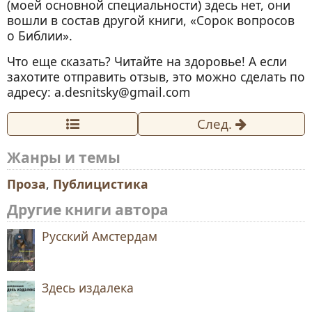
38. На переднем крае научной
(моей основной специальности) здесь нет, они
бюрократии
вошли в состав другой книги, «Сорок вопросов
о Библии».
39. Хотим ли мы жить в правовом
государстве?
Что еще сказать? Читайте на здоровье! А если
40. Право на смерть?
захотите отправить отзыв, это можно сделать по
адресу: a.desnitsky@gmail.com
41. О спорт, ты…
42. С Уильямса хватит?
След.
43. Век праздности и уныния в одном
Жанры и темы
флаконе
44. Два языка в одной Латвии
Проза
,
Публицистика
45. Война, которую учитель проиграл?
Другие книги автора
45. Другие мальчишки
Русский Амстердам
46. Нет власти не от Бога!
48. Чего мы искали на болоте
49. Народ как подросток
Здесь издалека
50. Россия с Путиным