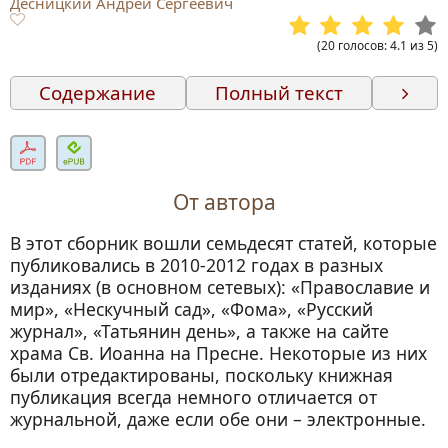
Десницкий Андрей Сергеевич
(
20
голосов
:
4.1
из
5
)
Содержание
Полный текст
От автора
1. В поисках смысла
2. Глас хлада тонка
От автора
3. Паек или благодать?
В этот сборник вошли семьдесят статей, которые
4. Битвы за чужую святость
публиковались в 2010-2012 годах в разных
5. С двух сторон аналоя
изданиях (в основном сетевых): «Православие и
мир», «Нескучный сад», «Фома», «Русский
6. Парадоксы нашего поста
журнал», «Татьянин день», а также на сайте
7. Пост в купальный сезон
храма Св. Иоанна на Пресне. Некоторые из них
8. Вопросы не о богослужебном языке
были отредактированы, поскольку книжная
публикация всегда немного отличается от
9. Возвышенность языка
журнальной, даже если обе они – электронные.
10. Фунт чухонского масла