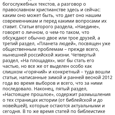
25. Киники и циники
богослужебных текстов, а разговор о
православном христианстве здесь и сейчас:
26. Уроки снобизма
каким оно может быть, что дает оно нашим
27. Чему учишься за рулем
современникам и перед какими вопросами их
28. Вдоль по разделительной
ставит. Статьи второго раздела, «Наедине»,
говорят о личном, о чем-то таком, что
29. Про «попробовать»
обсуждают обычно двое или трое друзей, а
30. Убложество
третий раздел, «Планета людей», посвящен уже
31. Христианская свобода и либеральные
общественным проблемам – прежде всего,
нынешней российской жизни. Четвертый
ценности
раздел, «На площадях», мог бы стать его
32. Большой Брат по последней моде
частью, но все же от выделен особо как
33. Битва за внимание
слишком «горячий» и конкретный – туда вошли
статьи, написанные зимой и ранней весной 2012
34. Модернизация по прадедовским
года во время выборов и всего, что за ними
заветам?
последовало. Наконец, пятый раздел,
35. Общество потребления детей
«Настоящее прошлое», содержит размышления
36. Бесплатное или бесцельное?
о тех страницах истории (от библейской и до
новейшей), которые остаются актуальными и
37. И снова о ЕГЭ
сегодня. В то же время статей по библеистике