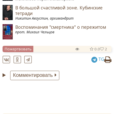
64. Уроки черногорского
В большой счастливой зоне. Кубинские
65. Уроки нашего евроремонта
тетради
66. Про(то)колы модернистских мудрецов
Никитин Августин, архимандрит
67. Десятилетие потерянных
Воспоминания "смертника" о пережитом
68. И что же такое сергианство?
прот. Михаил Чельцов
69. Жара в эпоху раскола
70. Так было ли возрождение?
Пожертвовать
0.0
2
TG
Комментировать