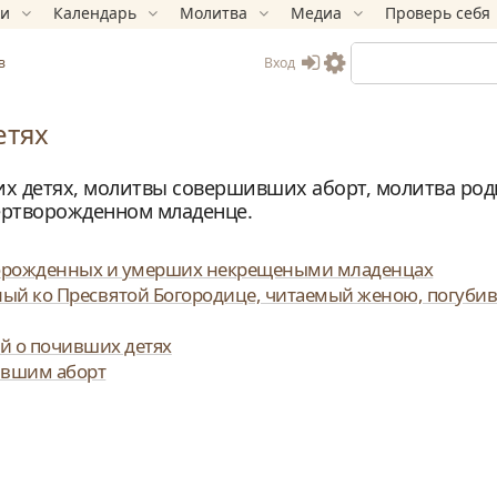
ки
Календарь
Молитва
Медиа
Проверь себя
Вход
в
етях
х детях, молитвы совершивших аборт, молитва ро
мертворожденном младенце.
орожденных и умерших некрещеными младенцах
ый ко Пресвятой Богородице, читаемый женою, погубив
й о почивших детях
вшим аборт