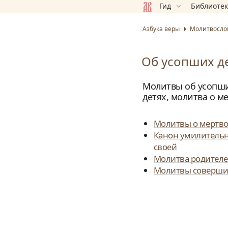
Гид
Библиоте
Азбука веры
Молитвосло
Об усопших д
Молитвы об усопши
детях, молитва о 
Молитвы о мертв
Канон умилительн
своей
Молитва родителе
Молитвы соверши