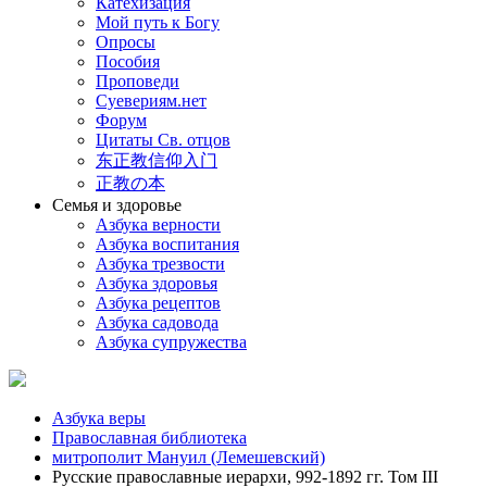
Катехизация
Мой путь к Богу
Опросы
Пособия
Проповеди
Суевериям.нет
Форум
Цитаты Св. отцов
东正教信仰入门
正教の本
Семья и здоровье
Азбука верности
Азбука воспитания
Азбука трезвости
Азбука здоровья
Азбука рецептов
Азбука садовода
Азбука супружества
Азбука веры
Православная библиотека
митрополит Мануил (Лемешевский)
Русские православные иерархи, 992-1892 гг. Том III