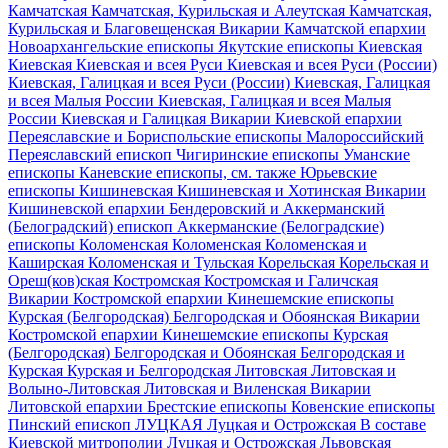
Камчатская
Камчатская, Курильская и Алеутская
Камчатская,
Курильская и Благовещенская
Викарии Камчатской епархии
Новоархангельские епископы
Якутские епископы
Киевская
Киевская
Киевская и всея Руси
Киевская и всея Руси (России)
Киевская, Галицкая и всея Руси (России)
Киевская, Галицкая
и всея Малыя России
Киевская, Галицкая и всея Малыя
России
Киевская и Галицкая
Викарии Киевской епархии
Переяславские и Бориспольские епископы
Малороссийский
Переяславский епископ
Чигиринские епископы
Уманские
епископы
Каневские епископы, см. также Юрьевские
епископы
Кишиневская
Кишиневская и Хотинская
Викарии
Кишиневской епархии
Бендеровский и Аккерманский
(Белоградский) епископ
Аккерманские (Белоградские)
епископы
Коломенская
Коломенская
Коломенская и
Каширская
Коломенская и Тульская
Корельская
Корельская и
Ореш(ков)ская
Костромская
Костромская и Галичская
Викарии Костромской епархии
Кинешемские епископы
Курская (Белгородская)
Белгородская и Обоянская
Викарии
Костромской епархии
Кинешемские епископы
Курская
(Белгородская)
Белгородская и Обоянская
Белгородская и
Курская
Курская и Белгородская
Литовская
Литовская и
Волыно-Литовская
Литовская и Виленская
Викарии
Литовской епархии
Брестские епископы
Ковенские епископы
Пинский епископ
ЛУЦКАЯ
Луцкая и Острожская
В составе
Киевской митрополии
Луцкая и Острожская
Львовская