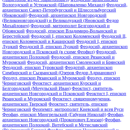
Вологодский и Устюжский (Шаповаленко Михаил)
Феодосий,
архиепископ Санкт-Петербургский и Шлиссельбургский
(Янковский)
Феодосий, архиепископ Новгородский
(Великоновгородский) и Великолуцкий (Яновский Федор
Михайлович)
Феодосий, митрополит Белгородский и
Обоянский
Феодосий, епископ Владимиро-Волынский и
Берестейский
Феодосий I, епископ Коломенский
Феодосий II,
епископ Коломенский и Каширский
Феодосий I, епископ
Луцкий
Феодосий II, епископ Луцкий
Феодосий, архиепископ
Новгородский и Псковский (в схиме Феофил)
Феодосий,
архиепископ Полоцкий
Феодосий, епископ Рязанский и
Муромский
Феодосий, архиепископ Смоленский и Брянский
Феодосий, епископ Туровский
Феодотий, архиепископ
Симбирский и Сызранский (Озеров Федор Адрианович)
Феодул, епископ Рязанский и Муромский
Феодул, епископ
Черниговский
Феоктист, архиепископ Курский и
Белгородский (Мочульский Иван)
Феоктист, святитель,
архиепископ Новгородский и Псковский
Феоктист I, епископ
Рязанский и Муромский
Феоктист, священномученик,
архиепископ Тверской
Феоктист, святитель, епископ
Черниговский
Феопемпт, митрополит Киевский и всея Руси
Феофан, епископ Мингрельский (Габуния Николай)
Феофан,
архиепископ Новгородский (Прокопович Елеазар)
Феофан,
архиепископ Полоцкий, Витебский и Мстиславский