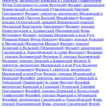
святитель, митрополит Киевский и Галицкий (Амфитеатров
Фёдор Георгиевич) (в схиме Феодосий)
Филарет, архиепископ
Черниговский и Нежинский (Гумилевский Дмитрий
Григорьевич)
Филарет, святитель, митрополит Московский и
Коломенский (Дроздов Василий Михайлович)
Филарет,
епископ Острогожский, викарий Воронежской епархии
(Косинский Константин Дмитриевич)
Филарет, епископ
Нижегородский и Арзамасский (Малишевский Фома
Фёдорович)
Филарет, патриарх Московский и всея Руси
(Романов-Юрьев Фёдор Никитич)
Филарет, епископ Рижский
и Митавский (Филаретов Михаил)
Филарет, епископ
Холмский и Вельский (Облазницкий)
Филарет, архиепископ
Смоленский и Дорогобужский (в схиме Феодорит)
Филимон
I, епископ Коломенский
Филимон II, епископ Коломенский
Филимон, епископ Тверской и Кашинский
Филипп II,
святитель, митрополит Московский и всея Руси (Колычев
Фёдор Степанович)
Филипп I, святитель, митрополит
Московский и всея Руси
Филипп, епископ Муромский и
Рязанский
Филофей, святитель, митрополит Сибирский и
Тобольский (Лещинский) (в схиме Феодор)
Филофей,
митрополит Киевский и Галицкий (Успенский Тимофей
Григорьевич)
Филофей, епископ Пермский и Вологодский
(Амфилохий)
Филофей, епископ Рязанский и Муромский
Филофей, архиепископ Смоленский и Дорогобужский
Фома,
епископ Владимирский
Фома, епископ Смоленский
Фотий,