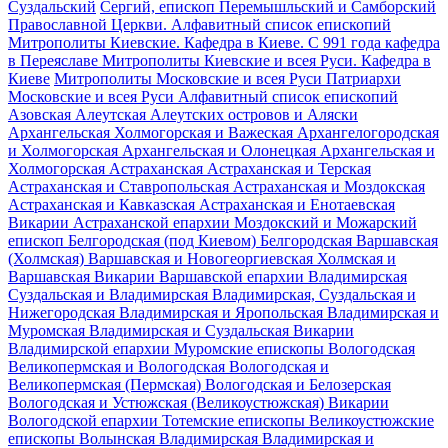
Суздальский
Сергий, епископ Перемышльский и Самборский
Православной Церкви. Алфавитный список епископий
Митрополиты Киевские. Кафедра в Киеве. С 991 года кафедра
в Переяславе
Митрополиты Киевские и всея Руси. Кафедра в
Киеве
Митрополиты Московские и всея Руси
Патриархи
Московские и всея Руси
Алфавитный список епископий
Азовская
Алеутская
Алеутских островов и Аляски
Архангельская
Холмогорская и Важеская
Архангелогородская
и Холмогорская
Архангельская и Олонецкая
Архангельская и
Холмогорская
Астраханская
Астраханская и Терская
Астраханская и Ставропольская
Астраханская и Моздокская
Астраханская и Кавказская
Астраханская и Енотаевская
Викарии Астраханской епархии
Моздокский и Можарский
епископ
Белгородская (под Киевом)
Белгородская
Варшавская
(Холмская)
Варшавская и Новогеоргиевская
Холмская и
Варшавская
Викарии Варшавской епархии
Владимирская
Суздальская и Владимирская
Владимирская, Суздальская и
Нижегородская
Владимирская и Яропольская
Владимирская и
Муромская
Владимирская и Суздальская
Викарии
Владимирской епархии
Муромские епископы
Вологодская
Великопермская и Вологодская
Вологодская и
Великопермская (Пермская)
Вологодская и Белозерская
Вологодская и Устюжская (Великоустюжская)
Викарии
Вологодской епархии
Тотемские епископы
Великоустюжские
епископы
Волынская
Владимирская
Владимирская и