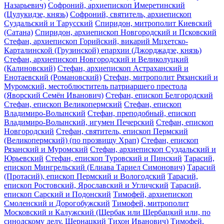
Назарьевич)
Софроний, архиепископ Имеретинский
(Цулукидзе, князь)
Софроний, святитель, архиепископ
Суздальский и Тарусский
Спиридон, митрополит Киевский
(Сатана)
Спиридон, архиепископ Новгородский и Псковский
Стефан, архиепископ Горийский, викарий Мцхетско-
Карталинской (Грузинской) епархии (Джорджадзе, князь)
Стефан, архиепископ Новгородский и Великолуцкий
(Калиновский)
Стефан, архиепископ Астраханский и
Енотаевский (Романовский)
Стефан, митрополит Рязанский и
Муромский, местоблюститель патриаршего престола
(Яворский Семён Иванович)
Стефан, епископ Белгородский
Стефан, епископ Великопермский
Стефан, епископ
Владимиро-Волынский
Стефан, преподобный, епископ
Владимиро-Волынский, игумен Печерский
Стефан, епископ
Новгородский
Стефан, святитель, епископ Пермский
(Великопермский) (по прозвищу Храп)
Стефан, епископ
Рязанский и Муромский
Стефан, архиепископ Суздальский и
Юрьевский
Стефан, епископ Туровский и Пинский
Тарасий,
епископ Мингрельский (Елиава Тариел Симонович)
Тарасий
(Протасий), епископ Пермский и Вологодский
Тарасий,
епископ Ростовский, Ярославский и Угличский
Тарасий,
епископ Сарский и Подонский
Тимофей, архиепископ
Смоленский и Дорогобужский
Тимофей, митрополит
Московский и Калужский (Щербак или Щербацкий или, по
синодскому делу, Щернацкий Тихон Иванович)
Тимофей,