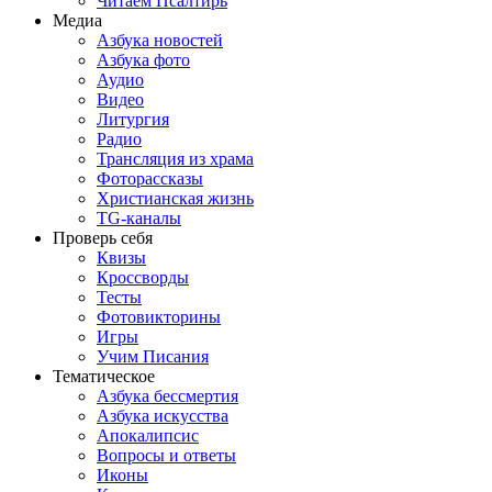
Читаем Псалтирь
Медиа
Азбука новостей
Азбука фото
Аудио
Видео
Литургия
Радио
Трансляция из храма
Фоторассказы
Христианская жизнь
TG-каналы
Проверь себя
Квизы
Кроссворды
Тесты
Фотовикторины
Игры
Учим Писания
Тематическое
Азбука бессмертия
Азбука искусства
Апокалипсис
Вопросы и ответы
Иконы