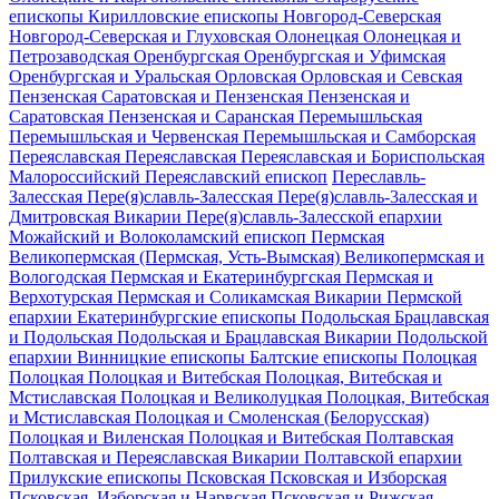
епископы
Кирилловские епископы
Новгород-Северская
Новгород-Северская и Глуховская
Олонецкая
Олонецкая и
Петрозаводская
Оренбургская
Оренбургская и Уфимская
Оренбургская и Уральская
Орловская
Орловская и Севская
Пензенская
Саратовская и Пензенская
Пензенская и
Саратовская
Пензенская и Саранская
Перемышльская
Перемышльская и Червенская
Перемышльская и Самборская
Переяславская
Переяславская
Переяславская и Бориспольская
Малороссийский Переяславский епископ
Переславль-
Залесская
Пере(я)славль-Залесская
Пере(я)славль-3алесская и
Дмитровская
Викарии Пере(я)славль-Залесской епархии
Можайский и Волоколамский епископ
Пермская
Великопермская (Пермская, Усть-Вымская)
Великопермская и
Вологодская
Пермская и Екатеринбургская
Пермская и
Верхотурская
Пермская и Соликамская
Викарии Пермской
епархии
Екатеринбургские епископы
Подольская
Брацлавская
и Подольская
Подольская и Брацлавская
Викарии Подольской
епархии
Винницкие епископы
Балтские епископы
Полоцкая
Полоцкая
Полоцкая и Витебская
Полоцкая, Витебская и
Мстиславская
Полоцкая и Великолуцкая
Полоцкая, Витебская
и Мстиславская
Полоцкая и Смоленская (Белорусская)
Полоцкая и Виленская
Полоцкая и Витебская
Полтавская
Полтавская и Переяславская
Викарии Полтавской епархии
Прилукские епископы
Псковская
Псковская и Изборская
Псковская, Изборская и Нарвская
Псковская и Рижская