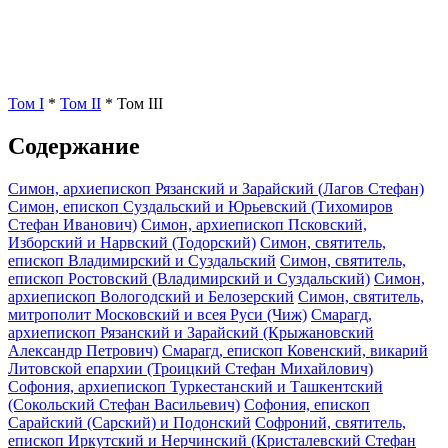
Том I
*
Том II
*
Том III
Содержание
Симон, архиепископ Рязанский и Зарайский (Лагов Стефан)
Симон, епископ Суздальский и Юрьевский (Тихомиров
Стефан Иванович)
Симон, архиепископ Псковский,
Изборский и Нарвский (Тодорский)
Симон, святитель,
епископ Владимирский и Суздальский
Симон, святитель,
епископ Ростовский (Владимирский и Суздальский)
Симон,
архиепископ Вологодский и Белозерский
Симон, святитель,
митрополит Московский и всея Руси (Чиж)
Смарагд,
архиепископ Рязанский и Зарайский (Крыжановский
Александр Петрович)
Смарагд, епископ Ковенский, викарий
Литовской епархии (Троицкий Стефан Михайлович)
Софония, архиепископ Туркестанский и Ташкентский
(Сокольский Стефан Васильевич)
Софония, епископ
Сарайский (Сарский) и Подонский
Софроний, святитель,
епископ Иркутский и Нерчинский (Кристалевский Стефан