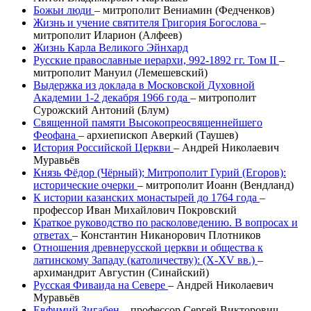
Божьи люди
–
митрополит Вениамин (Федченков)
Жизнь и учение святителя Григория Богослова
–
митрополит Иларион (Алфеев)
Жизнь Карла Великого
Эйнхард
Русские православные иерархи, 992-1892 гг. Том II
–
митрополит Мануил (Лемешевский)
Выдержка из доклада в Московской Духовной
Академии 1-2 декабря 1966 года
–
митрополит
Сурожский Антоний (Блум)
Священной памяти Высокопреосвященнейшего
Феофана
–
архиепископ Аверкий (Таушев)
История Российской Церкви
–
Андрей Николаевич
Муравьёв
Князь Фёдор (Чёрный); Митрополит Гурий (Егоров):
исторические очерки
–
митрополит Иоанн (Вендланд)
К истории казанских монастырей до 1764 года
–
профессор Иван Михайлович Покровский
Краткое руководство по расколоведению. В вопросах и
ответах
–
Константин Никанорович Плотников
Отношения древнерусской церкви и общества к
латинскому Западу (католичеству): (X-XV вв.)
–
архимандрит Августин (Синайский)
Русская Фиваида на Севере
–
Андрей Николаевич
Муравьёв
Евфимий Зигабен
–
профессор Сергей Викторович