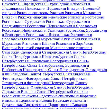
Псковская, Лифляндская и Курляндская
Псковская и
Лифляндская
Псковская и Порховская
Викарии Псковской
епархии
Рижские епископы
Рижская
Рижская и Митавская
Викарии Рижской епархии
Ревельские епископы
Ростовская
Ростовская и Суздальская
Ростовская, Суздальская и
Владимирская
Ростовская, Переяславская и Ярославская
Ростовская, Ярославская и Угличская
Ростовская, Ярославская
и Белозерская
Ростовская и Ярославская
Ростовская и
Ярославская
Рязанская
Муромская и Рязанская
Рязанская и
Муромская
Рязанская и Шацкая
Рязанская и Зарайская
Викарии Рязанской епархии
Михайловские епископы
Самарская
Самарская и Ставропольская
Санкт-Петербургская
Санкт-Петербургская и Шлиссельбургская
Санкт-
Петербургская и Ревельская
Новгородская и Санкт-
Петербургская
Санкт-Петербургская, Эстляндская и
Выборгская
Новгородская, Санкт-Петербургская, Эстляндская
и Финляндская
Санкт-Петербургская, Эстляндская и
Финляндская
Новгородская, Санкт-Петербургская,
Эстляндская и Финляндская
Новгородская, Санкт-
Петербургская и Финляндская
Санкт-Петербургская и
Ладожская
Викарии Санкт-Петербургской епархии
Ревельские епископы
Ладожские епископы
Выборгские
епископы
Гдовские епископы
Нарвские епископы
Саратовская
Саратовская и Царицынская
Викарии