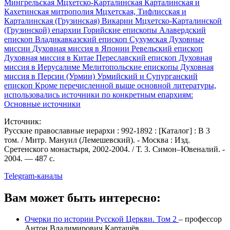
Мингрельская
Мцхетско-Карталинская
Карталинская и
Кахетинская митрополия
Мцхетская, Тифлисская и
Карталинская (Грузинская)
Викарии Мцхетско-Карталинской
(Грузинской) епархии
Горийские епископы
Алавердский
епископ
Владикавказский епископ
Сухумская
Духовные
миссии
Духовная миссия в Японии
Ревельский епископ
Духовная миссия в Китае
Переславский епископ
Духовная
миссия в Иерусалиме
Мелитопольские епископы
Духовная
миссия в Персии (Урмии)
Урмийский и Супурганский
епископ
Кроме перечисленной выше основной литературы,
использовались источники по конкретным епархиям:
Основные источники
Источник:
Русские православные иерархи : 992-1892 : [Каталог] : В 3
том. / Митр. Мануил (Лемешевский). - Москва : Изд.
Сретенского монастыря, 2002-2004. / Т. 3. Симон–Ювеналий. -
2004. — 487 с.
Telegram-каналы
Вам может быть интересно:
Очерки по истории Русской Церкви. Том 2
–
профессор
Антон Владимирович Карташёв