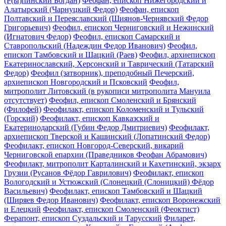
(Р(ы)пинский Богдан)
Феофан, епископ Нижегородский и
Алатырский (Чарнуцкий Федор)
Феофан, епископ
Полтавский и Переяславский (Шиянов-Чернявский Федор
Григорьевич)
Феофил, епископ Черниговский и Нежинский
(Игнатович Федор)
Феофил, епископ Самарский и
Ставропольский (Надеждин Федор Иванович)
Феофил,
епископ Тамбовский и Шацкий (Раев)
Феофил, архиепископ
Екатеринославский, Херсонский и Таврический (Татарский
Федор)
Феофил (затворник), преподобный Печерский,
архиепископ Новгородский и Псковский
Феофил,
митрополит Литовский (в рукописи митрополита Мануила
отсутствует)
Феофил, епископ Смоленский и Брянский
(Филофей)
Феофилакт, епископ Коломенский и Тульский
(Горский)
Феофилакт, епископ Кавказский и
Екатеринодарский (Губин Федор Дмитриевич)
Феофилакт,
архиепископ Тверской и Кашинский (Лопатинский Федор)
Феофилакт, епископ Новгород-Северский, викарий
Черниговской епархии (Праведников Феофан Абрамович)
Феофилакт, митрополит Карталинский и Кахетинский, экзарх
Грузии (Русанов Фёдор Гаврилович)
Феофилакт, епископ
Вологодский и Устюжский (Слонецкий (Слоницкий) Фёдор
Васильевич)
Феофилакт, епископ Тамбовский и Шацкий
(Ширяев Федор Иванович)
Феофилакт, епископ Воронежский
и Елецкий
Феофилакт, епископ Смоленский (Феоктист)
Ферапонт, епископ Суздальский и Тарусский
Филарет,