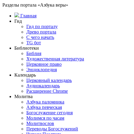
Разделы портала «Азбука веры»
Главная
Гид
Гид по порталу
Древо портала
С чего начать
TG бот
Библиотеки
Библия
Художественная литература
Церковное право
Энциклопедия
Календарь
Церковный календарь
Аудиокалендарь
Расширение Chrome
Молитва
Азбука паломника
Азбука певческая
Богослужение сегодня
Молимся по часам
Молитвослов
Переводы Богослужений