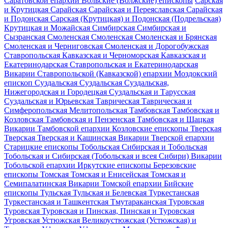
Саратовской епархии
Вольские (Волжские) епископы
Сарская
и Крутицкая
Сарайская
Сарайская и Переяславская
Сарайская
и Подонская
Сарская (Крутицкая) и Подонская (Подрельская)
Крутицкая и Можайская
Симбирская
Симбирская и
Сызранская
Смоленская
Смоленская
Смоленская и Брянская
Смоленская и Черниговская
Смоленская и Дорогобужская
Ставропольская
Кавказская и Черноморская
Кавказская и
Екатеринодарская
Ставропольская и Екатеринодарская
Викарии Ставропольской (Кавказской) епархии
Моздокский
епископ
Суздальская
Суздальская
Суздальская,
Нижегородская и Городецкая
Суздальская и Тарусская
Суздальская и Юрьевская
Таврическая
Таврическая и
Симферопольская
Мелитопольская
Тамбовская
Тамбовская и
Козловская
Тамбовская и Пензенская
Тамбовская и Шацкая
Викарии Тамбовской епархии
Козловские епископы
Тверская
Тверская
Тверская и Кашинская
Викарии Тверской епархии
Старицкие епископы
Тобольская
Сибирская и Тобольская
Тобольская и Сибирская (Тобольская и всея Сибири)
Викарии
Тобольской епархии
Иркутские епископы
Березовские
епископы
Томская
Томская и Енисейская
Томская и
Семипалатинская
Викарии Томской епархии
Бийские
епископы
Тульская
Тульская и Белевская
Туркестанская
Туркестанская и Ташкентская
Тмутараканская
Туровская
Туровская
Туровская и Пинская, Пинская и Туровская
Угровская
Устюжская
Великоустюжская (Устюжская) и