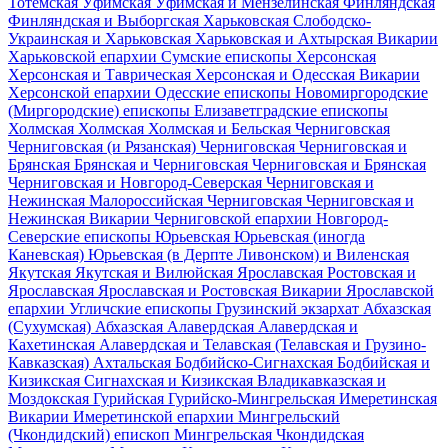
Тотемская
Уфимская
Уфимская и Мензелинская
Финляндская
Финляндская и Выборгская
Харьковская
Слободско-
Украинская и Харьковская
Харьковская и Ахтырская
Викарии
Харьковской епархии
Сумские епископы
Херсонская
Херсонская и Таврическая
Херсонская и Одесская
Викарии
Херсонской епархии
Одесские епископы
Новомиргородские
(Миргородские) епископы
Елизаветградские епископы
Холмская
Холмская
Холмская и Бельская
Черниговская
Черниговская (и Рязанская)
Черниговская
Черниговская и
Брянская
Брянская и Черниговская
Черниговская и Брянская
Черниговская и Новгород-Северская
Черниговская и
Нежинская
Малороссийская Черниговская
Черниговская и
Нежинская
Викарии Черниговской епархии
Новгород-
Северские епископы
Юрьевская
Юрьевская (иногда
Каневская)
Юрьевская (в Дерпте Ливонском) и Виленская
Якутская
Якутская и Вилюйская
Ярославская
Ростовская и
Ярославская
Ярославская и Ростовская
Викарии Ярославской
епархии
Угличские епископы
Грузинский экзархат
Абхазская
(Сухумская)
Абхазская
Алавердская
Алавердская и
Кахетинская
Алавердская и Телавская (Телавская и Грузино-
Кавказская)
Ахтальская
Бодбийско-Сигнахская
Бодбийская и
Кизикская
Сигнахская и Кизикская
Владикавказская и
Моздокская
Гурийская
Гурийско-Мингрельская
Имеретинская
Викарии Имеретинской епархии
Мингрельский
(Чкондидский) епископ
Мингрельская
Чкондидская