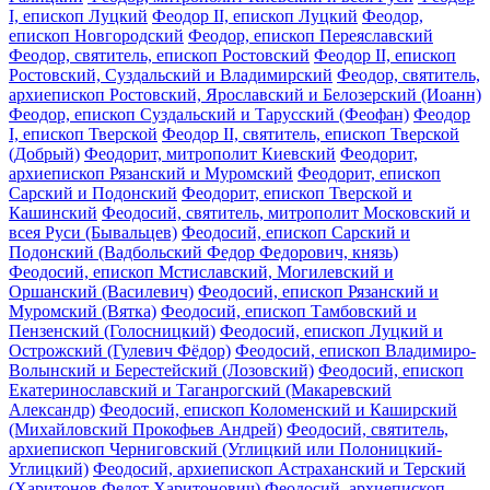
I, епископ Луцкий
Феодор II, епископ Луцкий
Феодор,
епископ Новгородский
Феодор, епископ Переяславский
Феодор, святитель, епископ Ростовский
Феодор II, епископ
Ростовский, Суздальский и Владимирский
Феодор, святитель,
архиепископ Ростовский, Ярославский и Белозерский (Иоанн)
Феодор, епископ Суздальский и Тарусский (Феофан)
Феодор
I, епископ Тверской
Феодор II, святитель, епископ Тверской
(Добрый)
Феодорит, митрополит Киевский
Феодорит,
архиепископ Рязанский и Муромский
Феодорит, епископ
Сарский и Подонский
Феодорит, епископ Тверской и
Кашинский
Феодосий, святитель, митрополит Московский и
всея Руси (Бывальцев)
Феодосий, епископ Сарский и
Подонский (Вадбольский Федор Федорович, князь)
Феодосий, епископ Мстиславский, Могилевский и
Оршанский (Василевич)
Феодосий, епископ Рязанский и
Муромский (Вятка)
Феодосий, епископ Тамбовский и
Пензенский (Голосницкий)
Феодосий, епископ Луцкий и
Острожский (Гулевич Фёдор)
Феодосий, епископ Владимиро-
Волынский и Берестейский (Лозовский)
Феодосий, епископ
Екатеринославский и Таганрогский (Макаревский
Александр)
Феодосий, епископ Коломенский и Каширский
(Михайловский Прокофьев Андрей)
Феодосий, святитель,
архиепископ Черниговский (Углицкий или Полоницкий-
Углицкий)
Феодосий, архиепископ Астраханский и Терский
(Харитонов Федот Харитонович)
Феодосий, архиепископ