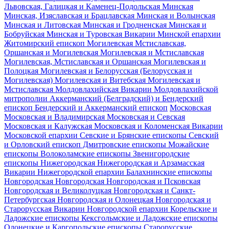
Львовская, Галицкая и Каменец-Подольская
Минская
Минская, Изяславская и Брацлавская
Минская и Волынская
Минская и Литовская
Минская и Гродненская
Минская и
Бобруйская
Минская и Туровская
Викарии Минской епархии
Житомирский епископ
Могилевская
Мстиславская,
Оршанская и Могилевская
Могилевская и Мстиславская
Могилевская, Мстиславская и Оршанская
Могилевская и
Полоцкая
Могилевская и Белорусская (Белорусская и
Могилевская)
Могилевская и Витебская
Могилевская и
Мстиславская
Молдовлахийская
Викарии Молдовлахийской
митрополии
Аккерманский (Белградский) и Бендерский
епископ
Бендерский и Аккерманский епископ
Московская
Московская и Владимирская
Московская и Севская
Московская и Калужская
Московская и Коломенская
Викарии
Московской епархии
Севские и Брянские епископы
Севский
и Орловский епископ
Дмитровские епископы
Можайские
епископы
Волоколамские епископы
Звенигородские
епископы
Нижегородская
Нижегородская и Арзамасская
Викарии Нижегородской епархии
Балахнинские епископы
Новгородская
Новгородская
Новгородская и Псковская
Новгородская и Великолуцкая
Новгородская и Санкт-
Петербургская
Новгородская и Олонецкая
Новгородская и
Старорусская
Викарии Новгородской епархии
Корельские и
Ладожские епископы
Кексгольмские и Ладожские епископы
Олонецкие и Каргопольские епископы
Старорусские