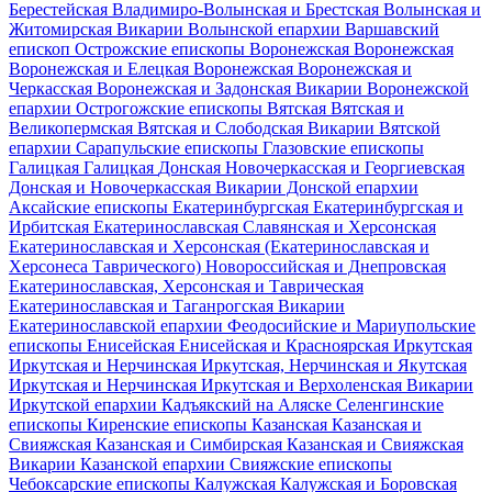
Берестейская
Владимиро-Волынская и Брестская
Волынская и
Житомирская
Викарии Волынской епархии
Варшавский
епископ
Острожские епископы
Воронежская
Воронежская
Воронежская и Елецкая
Воронежская
Воронежская и
Черкасская
Воронежская и Задонская
Викарии Воронежской
епархии
Острогожские епископы
Вятская
Вятская и
Великопермская
Вятская и Слободская
Викарии Вятской
епархии
Сарапульские епископы
Глазовские епископы
Галицкая
Галицкая
Донская
Новочеркасская и Георгиевская
Донская и Новочеркасская
Викарии Донской епархии
Аксайские епископы
Екатеринбургская
Екатеринбургская и
Ирбитская
Екатеринославская
Славянская и Херсонская
Екатеринославская и Херсонская (Екатеринославская и
Херсонеса Таврического)
Новороссийская и Днепровская
Екатеринославская, Херсонская и Таврическая
Екатеринославская и Таганрогская
Викарии
Екатеринославской епархии
Феодосийские и Мариупольские
епископы
Енисейская
Енисейская и Красноярская
Иркутская
Иркутская и Нерчинская
Иркутская, Нерчинская и Якутская
Иркутская и Нерчинская
Иркутская и Верхоленская
Викарии
Иркутской епархии
Кадъякский на Аляске
Селенгинские
епископы
Киренские епископы
Казанская
Казанская и
Свияжская
Казанская и Симбирская
Казанская и Свияжская
Викарии Казанской епархии
Свияжские епископы
Чебоксарские епископы
Калужская
Калужская и Боровская