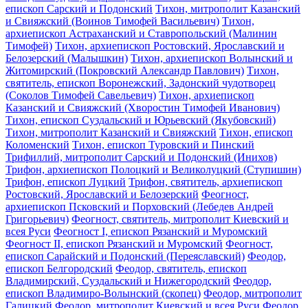
епископ Сарский и Подонский
Тихон, митрополит Казанский
и Свияжский (Воинов Тимофей Васильевич)
Тихон,
архиепископ Астраханский и Ставропольский (Малинин
Тимофей)
Тихон, архиепископ Ростовский, Ярославский и
Белозерский (Малышкин)
Тихон, архиепископ Волынский и
Житомирский (Покровский Александр Павлович)
Тихон,
святитель, епископ Воронежский, Задонский чудотворец
(Соколов Тимофей Савельевич)
Тихон, архиепископ
Казанский и Свияжский (Хворостин Тимофей Иванович)
Тихон, епископ Суздальский и Юрьевский (Якубовский)
Тихон, митрополит Казанский и Свияжский
Тихон, епископ
Коломенский
Тихон, епископ Туровский и Пинский
Трифиллий, митрополит Сарский и Подонский (Инихов)
Трифон, архиепископ Полоцкий и Великолуцкий (Ступишин)
Трифон, епископ Луцкий
Трифон, святитель, архиепископ
Ростовский, Ярославский и Белозерский
Феогност,
архиепископ Псковский и Порховский (Лебедев Андрей
Григорьевич)
Феогност, святитель, митрополит Киевский и
всея Руси
Феогност I, епископ Рязанский и Муромский
Феогност II, епископ Рязанский и Муромский
Феогност,
епископ Сарайский и Подонский (Переяславский)
Феодор,
епископ Белгородский
Феодор, святитель, епископ
Владимирский, Суздальский и Нижегородский
Феодор,
епископ Владимиро-Волынский (скопец)
Феодор, митрополит
Галицкий
Феодор, митрополит Киевский и всея Руси
Феодор