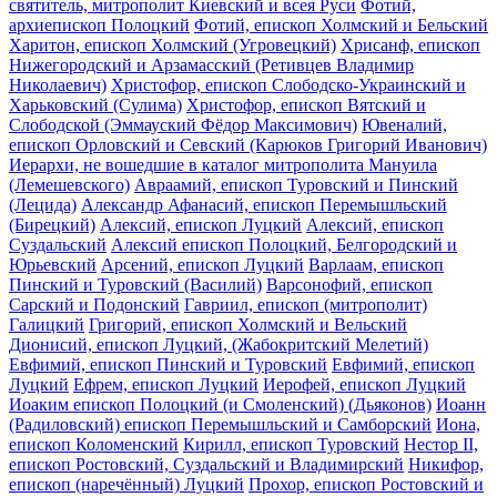
святитель, митрополит Киевский и всея Руси
Фотий,
архиепископ Полоцкий
Фотий, епископ Холмский и Бельский
Харитон, епископ Холмский (Угровецкий)
Хрисанф, епископ
Нижегородский и Арзамасский (Ретивцев Владимир
Николаевич)
Христофор, епископ Слободско-Украинский и
Харьковский (Сулима)
Христофор, епископ Вятский и
Слободской (Эммауский Фёдор Максимович)
Ювеналий,
епископ Орловский и Севский (Карюков Григорий Иванович)
Иерархи, не вошедшие в каталог митрополита Мануила
(Лемешевского)
Авраамий, епископ Туровский и Пинский
(Лецида)
Александр Афанасий, епископ Перемышльский
(Бирецкий)
Алексий, епископ Луцкий
Алексий, епископ
Суздальский
Алексий епископ Полоцкий, Белгородский и
Юрьевский
Арсений, епископ Луцкий
Варлаам, епископ
Пинский и Туровский (Василий)
Варсонофий, епископ
Сарский и Подонский
Гавриил, епископ (митрополит)
Галицкий
Григорий, епископ Холмский и Вельский
Дионисий, епископ Луцкий, (Жабокритский Мелетий)
Евфимий, епископ Пинский и Туровский
Евфимий, епископ
Луцкий
Ефрем, епископ Луцкий
Иерофей, епископ Луцкий
Иоаким епископ Полоцкий (и Смоленский) (Дьяконов)
Иоанн
(Радиловский) епископ Перемышльский и Самборский
Иона,
епископ Коломенский
Кирилл, епископ Туровский
Нестор II,
епископ Ростовский, Суздальский и Владимирский
Никифор,
епископ (наречённый) Луцкий
Прохор, епископ Ростовский и