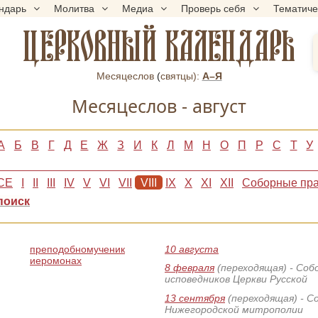
ндарь
Молитва
Медиа
Проверь себя
Тематич
ЦЕРКОВНЫЙ КАЛЕНДАРЬ
Месяцеслов
(
cвятцы):
А–Я
Месяцеслов - август
А
Б
В
Г
Д
Е
Ж
З
И
К
Л
М
Н
О
П
Р
С
Т
У
СЕ
I
II
III
IV
V
VI
VII
VIII
IX
X
XI
XII
Соборные пра
поиск
преподобномученик
10 августа
иеромонах
8 февраля
(переходящая)
- Соб
исповедников Церкви Русской
13 сентября
(переходящая)
- С
Нижегородской митрополии