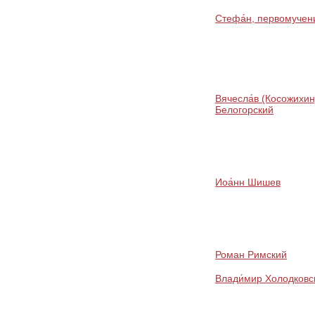
Стефа́н, первомучен
Вячесла́в (Косожихин
Белогорский
Иоа́нн Шишев
Роман Римский
Влади́мир Холодковс