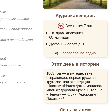
тых
Аудиокалендарь
ор новомучеников и
Все жития 7 авг.
ков и исповедников
Св. прав. диаконисы
0:00
Олимпиады
ков и исповедников
0:00
Духовный совет дня
Православное радио
ощей
Этот день в истории
 Новгородских
1803 год
— в путешествие
тых
отправилась первая русская
кругосветная экспедиция.
бор Валаамских
Шлюпом «Надежда» командовал
Иван Фёдорович Крузенштерн, а
«Невой» — Юрий Фёдорович
Лисянский.
День за днем