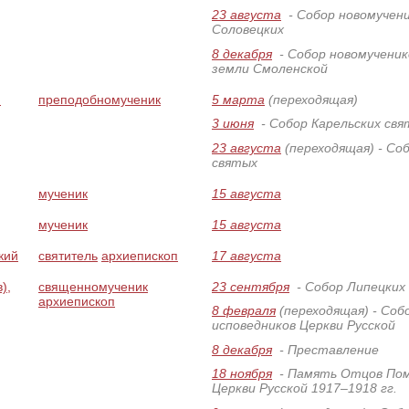
23 августа
- Собор новомучени
Соловецких
8 декабря
- Собор новомученик
земли Смоленской
й
преподобномученик
5 марта
(переходящая)
3 июня
- Собор Карельских свя
23 августа
(переходящая)
- Со
святых
мученик
15 августа
мученик
15 августа
кий
святитель
архиепископ
17 августа
),
священномученик
23 сентября
- Собор Липецких
архиепископ
8 февраля
(переходящая)
- Соб
исповедников Церкви Русской
8 декабря
- Преставление
18 ноября
- Память Отцов Пом
Церкви Русской 1917–1918 гг.