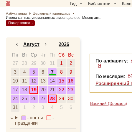
Гид
Библиотеки
Кале
Азбука веры
Церковный календарь
Имена святых, упоминаемых в месяцеслове. Месяц август.
Пожертвовать
Август
2026
Январь
2024
Пн
Вт
Ср
Чт
Пт
Сб
Вс
По алфавиту:
27
28
Февраль
29
30
31
2025
1
2
Я
3
4
5
6
7
8
9
Март
2026
В
По месяцам:
10
11
12
13
14
15
16
Апрель
2027
Расширенный 
17
18
19
20
21
22
23
Май
2028
24
25
26
27
28
29
30
Июнь
Васи́лий (Эрекаев)
31
1
2
3
4
5
6
Июль
- посты
-
Август
праздники
Сентябрь