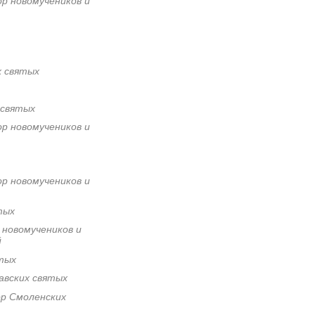
ор новомучеников и
х святых
 святых
ор новомучеников и
ор новомучеников и
тых
 новомучеников и
й
тых
авских святых
ор Смоленских