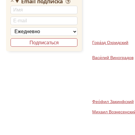
Email подписка
Подписаться
Гора́зд Охридский
Васи́лий Виноградов
Фео́фил Закинфский
Михаил Вознесенски