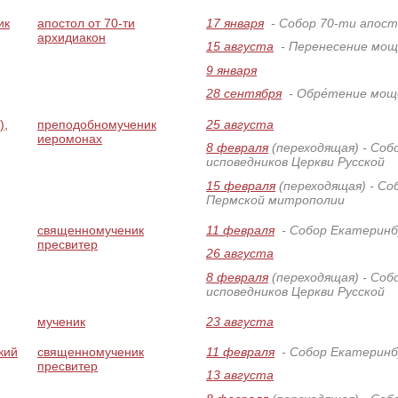
ик
апостол от 70-ти
17 января
- Собор 70-ти апост
архидиакон
15 августа
- Перенесение мощ
9 января
28 сентября
- Обре́тение мощ
),
преподобномученик
25 августа
иеромонах
8 февраля
(переходящая)
- Соб
исповедников Церкви Русской
15 февраля
(переходящая)
- Со
Пермской митрополии
священномученик
11 февраля
- Собор Екатеринб
пресвитер
26 августа
8 февраля
(переходящая)
- Соб
исповедников Церкви Русской
мученик
23 августа
кий
священномученик
11 февраля
- Собор Екатеринб
пресвитер
13 августа