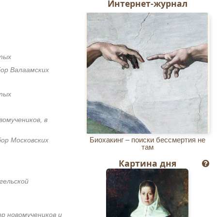
Интернет-журнал
тых
бор Валаамских
тых
вомучеников, в
Биохакинг – поиски бессмертия не
бор Московских
там
Картина дня
гельской
ор новомучеников и