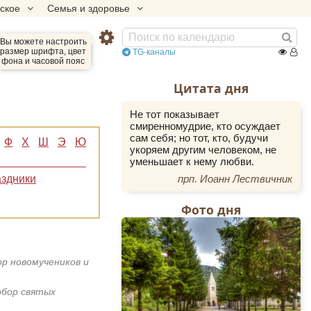
еское
Семья и здоровье
Вы можете настроить
размер шрифта, цвет
TG-каналы
фона и часовой пояс
Цитата дня
Не тот показывает
смиренномудрие, кто осуждает
сам себя; но тот, кто, будучи
Ф
Х
Ш
Э
Ю
укоряем другим человеком, не
уменьшает к нему любви.
здники
прп. Иоанн Лествичник
Фото дня
ор новомучеников и
обор святых