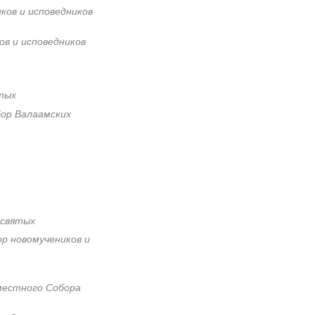
ков и исповедников
ов и исповедников
тых
бор Валаамских
 святых
ор новомучеников и
естного Собора