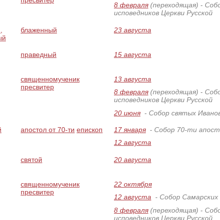
8 февраля
(переходящая)
- Соб
исповедников Церкви Русской
,
блаженный
23 августа
ый
праведный
15 августа
священномученик
13 августа
пресвитер
8 февраля
(переходящая)
- Соб
исповедников Церкви Русской
20 июня
- Собор святых Ивано
й
апостол от 70-ти
епископ
17 января
- Собор 70-ти апост
12 августа
,
святой
20 августа
священномученик
22 октября
пресвитер
12 августа
- Собор Самарских
8 февраля
(переходящая)
- Соб
исповедников Церкви Русской