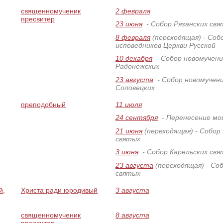
священномученик
2 февраля
пресвитер
23 июня
- Собор Рязанских свя
8 февраля
(переходящая)
- Соб
исповедников Церкви Русской
10 декабря
- Собор новомучени
Радонежских
23 августа
- Собор новомучени
Соловецких
преподобный
11 июля
24 сентября
- Перенесение м
21 июня
(переходящая)
- Собор
святых
3 июня
- Собор Карельских свя
23 августа
(переходящая)
- Со
святых
й,
Христа ради юродивый
3 августа
священномученик
8 августа
пресвитер