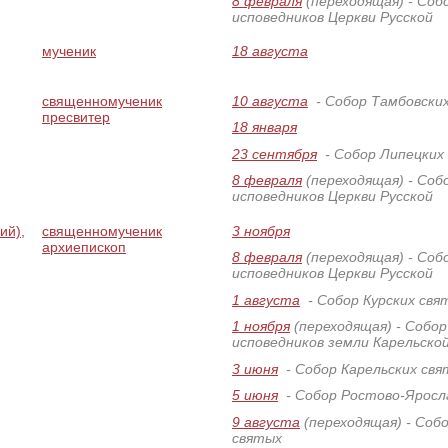
8 февраля
(переходящая)
- Соб
исповедников Церкви Русской
мученик
18 августа
священномученик
10 августа
- Собор Тамбовски
пресвитер
18 января
23 сентября
- Собор Липецких
8 февраля
(переходящая)
- Соб
исповедников Церкви Русской
ий),
священномученик
3 ноября
архиепископ
8 февраля
(переходящая)
- Соб
исповедников Церкви Русской
1 августа
- Собор Курских свя
1 ноября
(переходящая)
- Собор
исповедников земли Карельско
3 июня
- Собор Карельских свя
5 июня
- Собор Ростово-Яросл
9 августа
(переходящая)
- Соб
святых