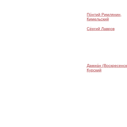
По́нтий Римлянин,
Кимельский
Се́ргий Лавров
Дамиа́н (Воскресенск
Курский