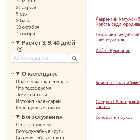
21 марта
21 апреля
9 мая
Лавре́нтий Калужский
30 мая
Христа ради юродив
30 октября
7 ноября
Гамалии́л, иудейский
законоучитель
Расчёт 3, 9, 40 дней
Иоа́нн Румянцев
О календаре
Пояснения к календарю
Криске́нт Галатийски
Что такое время
Лики святости
История календарей
Стефа́н I Венгерский
король
Календарные циклы
Богослужения
Константин Сухов
О богослужении
Богослужебные круги
Богослужебные цвета