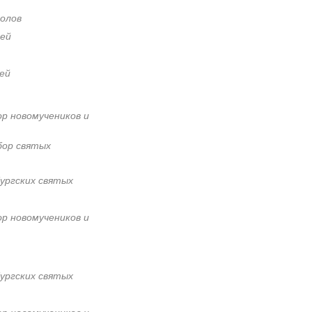
олов
ей
ей
ор новомучеников и
бор святых
ургских святых
ор новомучеников и
ургских святых