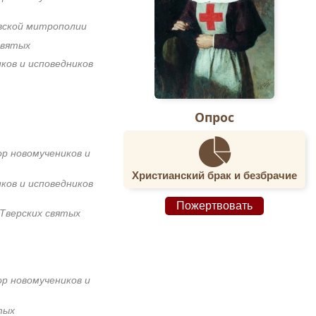
вской митрополии
святых
ков и исповедников
Опрос
ор новомучеников и
Христианский брак и безбрачие
ков и исповедников
Пожертвовать
 Тверских святых
ор новомучеников и
тых