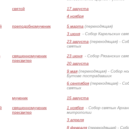
святой
17 августа
4 ноября
й
преподобномученик
5 марта
(переходящая)
3 июня
- Собор Карельских свя
23 августа
(переходящая)
- Со
святых
в
священномученик
23 июня
- Собор Рязанских свя
пресвитер
20 августа
9 мая
(переходящая)
- Собор но
Бутове пострадавших
6 сентября
(переходящая)
- Со
святых
мученик
15 августа
й
священномученик
1 ноября
- Собор святых Архан
пресвитер
митрополии
3 апреля
8 февраля
(переходящая)
- Соб