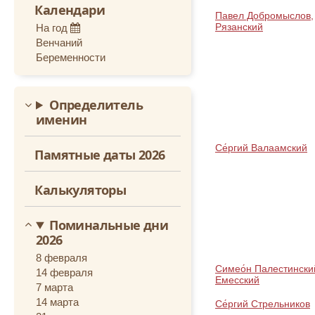
Календари
Октябрь
Павел Добромыслов,
Рязанский
На год
Ноябрь
Венчаний
Беременности
Декабрь
Определитель
именин
Се́ргий Валаамский
Памятные даты 2026
Калькуляторы
Поминальные дни
2026
8 февраля
Симео́н Палестински
14 февраля
Емесский
7 марта
14 марта
Се́ргий Стрельников