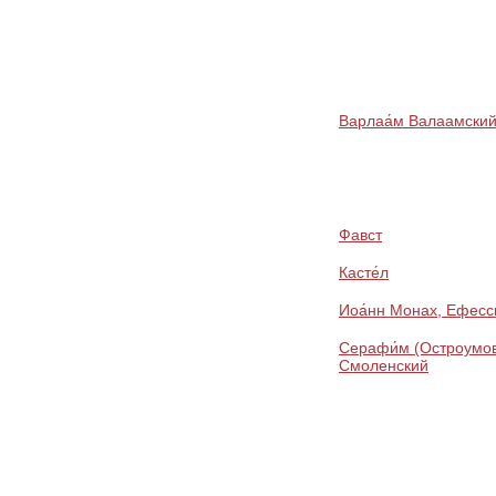
Варлаа́м Валаамски
Фавст
Касте́л
Иоа́нн Монах, Ефесс
Серафи́м (Остроумов
Смоленский