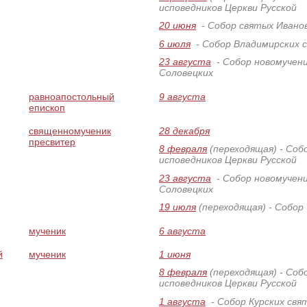
исповедников Церкви Русской
20 июня
- Собор святых Ивано
6 июля
- Собор Владимирских 
23 августа
- Собор новомучени
Соловецких
равноапостольный
9 августа
епископ
священномученик
28 декабря
пресвитер
8 февраля
(переходящая)
- Соб
исповедников Церкви Русской
23 августа
- Собор новомучени
Соловецких
19 июля
(переходящая)
- Собор
мученик
6 августа
й
мученик
1 июня
8 февраля
(переходящая)
- Соб
исповедников Церкви Русской
1 августа
- Собор Курских свя