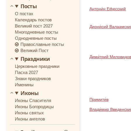
Посты
Антони́н Ефесский
О постах
Календарь постов
Великий пост 2027
Диони́сий Валаамски
Многодневные посты
Однодневные посты
Православные посты
Великий Пост
Дими́трий Миловидо
Праздники
Церковные праздники
Пасха 2027
Знаки праздников
Именины
Иконы
Примити́в
Иконы Спасителя
Иконы Богородицы
Влади́мир Введенски
Иконы святых
Иконы ангелов