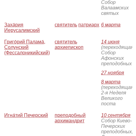
Собор
Валаамских
святых
Заха́рия
святитель
патриарх
6 марта
Иерусалимский
Григо́рий Палама́,
святитель
14 июня
Солунский
архиепископ
(переходящая)
(Фессалоникийский)
Собор
Афонских
преподобных
27 ноября
8 марта
(переходящая)
2-я Неделя
Великого
поста
Игна́тий Печерский
преподобный
10 сентября
-
архимандрит
Собор Киево-
Печерских
преподобных, 