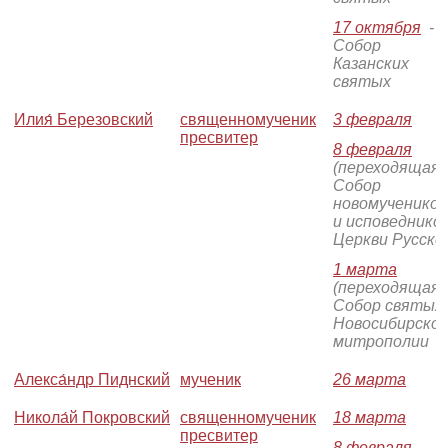
17 октября
-
Собор
Казанских
святых
Илия́ Березовский
священномученик
3 февраля
пресвитер
8 февраля
(переходящая)
Собор
новомучеников
и исповеднико
Церкви Русско
1 марта
(переходящая)
Собор святых
Новосибирско
митрополии
Алекса́ндр Пиднский
мученик
26 марта
Никола́й Покровский
священномученик
18 марта
пресвитер
8 февраля