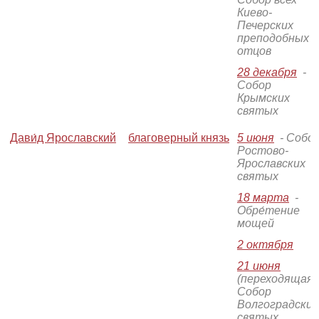
Киево-
Печерских
преподобных
отцов
28 декабря
-
Собор
Крымских
святых
Дави́д Ярославский
благоверный князь
5 июня
- Собо
Ростово-
Ярославских
святых
18 марта
-
Обре́тение
мощей
2 октября
21 июня
(переходящая)
Собор
Волгоградских
святых