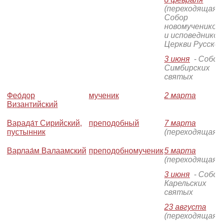
(переходящая)
Собор
новомучеников
и исповеднико
Церкви Русско
3 июня
- Собо
Симбирских
святых
Фео́дор
мученик
2 марта
Византийский
Варада́т Сирийский,
преподобный
7 марта
пустынник
(переходящая)
Варлаа́м Валаамский
преподобномученик
5 марта
(переходящая)
3 июня
- Собо
Карельских
святых
23 августа
(переходящая)