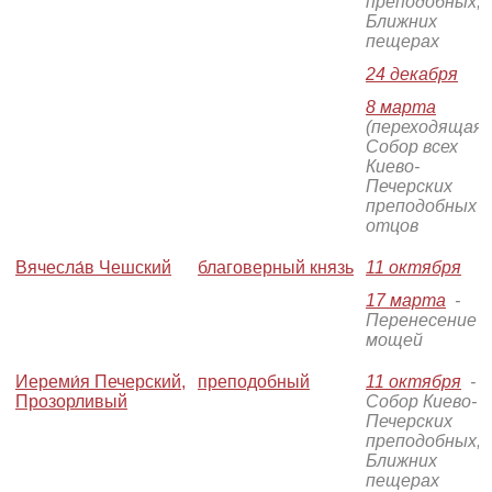
преподобных, 
Ближних
пещерах
24 декабря
8 марта
(переходящая)
Собор всех
Киево-
Печерских
преподобных
отцов
Вячесла́в Чешский
благоверный князь
11 октября
17 марта
-
Перенесение
мощей
Иереми́я Печерский,
преподобный
11 октября
-
Прозорливый
Собор Киево-
Печерских
преподобных, 
Ближних
пещерах