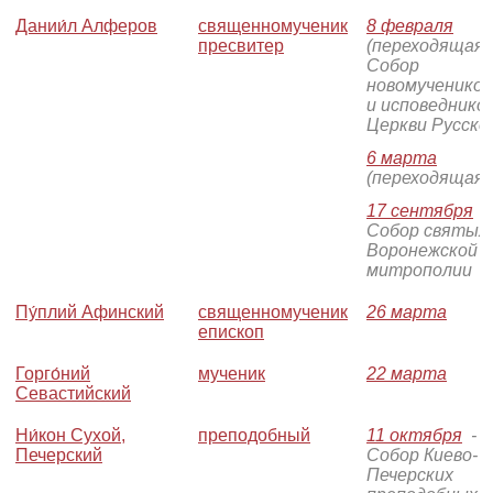
Дании́л Алферов
священномученик
8 февраля
пресвитер
(переходящая)
Собор
новомучеников
и исповеднико
Церкви Русско
6 марта
(переходящая)
17 сентября
-
Собор святых
Воронежской
митрополии
Пу́плий Афинский
священномученик
26 марта
епископ
Горго́ний
мученик
22 марта
Севастийский
Ни́кон Сухой,
преподобный
11 октября
-
Печерский
Собор Киево-
Печерских