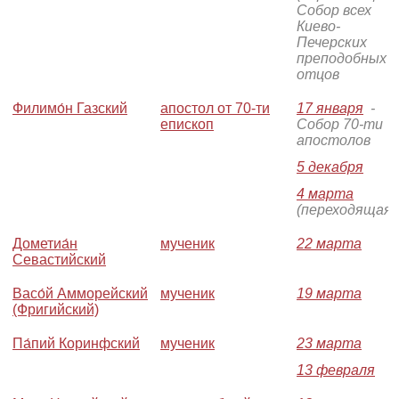
Собор всех
Киево-
Печерских
преподобных
отцов
Филимо́н Газский
апостол от 70-ти
17 января
-
епископ
Собор 70-ти
апостолов
5 декабря
4 марта
(переходящая)
Дометиа́н
мученик
22 марта
Севастийский
Васо́й Амморейский
мученик
19 марта
(Фригийский)
Па́пий Коринфский
мученик
23 марта
13 февраля