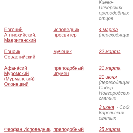
Киево-
Печерских
преподобных
отцов
Евге́ний
исповедник
4 марта
Антиохийский,
пресвитер
(переходящая)
Мавританский
Евно́ик
мученик
22 марта
Севастийский
Афана́сий
преподобный
21 марта
Муромский
игумен
21 июня
(Мурманский),
(переходящая)
Олонецкий
Собор
Новгородских
святых
3 июня
- Собо
Карельских
святых
Феофа́н Исповедник,
преподобный
25 марта