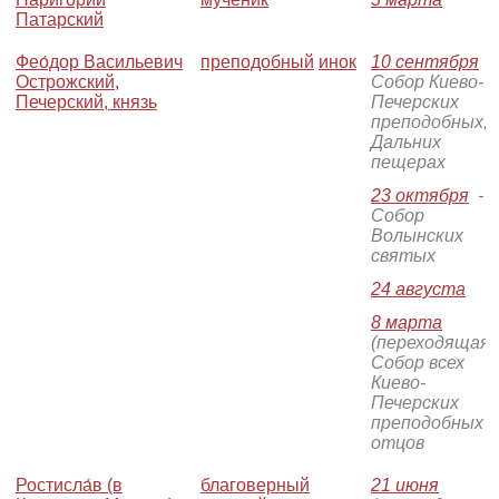
Патарский
Фео́дор Васильевич
преподобный
инок
10 сентября
-
Острожский,
Собор Киево-
Печерский, князь
Печерских
преподобных, 
Дальних
пещерах
23 октября
-
Собор
Волынских
святых
24 августа
8 марта
(переходящая)
Собор всех
Киево-
Печерских
преподобных
отцов
Ростисла́в (в
благоверный
21 июня