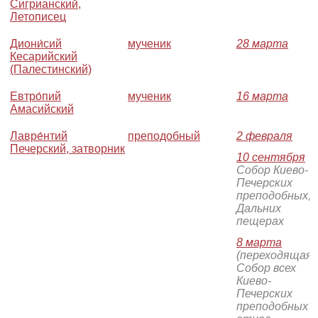
Сигрианский,
Летописец
Диони́сий
мученик
28 марта
Кесарийский
(Палестинский)
Евтро́пий
мученик
16 марта
Амасийский
Лавре́нтий
преподобный
2 февраля
Печерский, затворник
10 сентября
-
Собор Киево-
Печерских
преподобных, 
Дальних
пещерах
8 марта
(переходящая)
Собор всех
Киево-
Печерских
преподобных