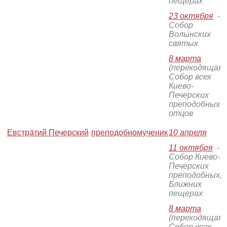
пещерах
23 октября
-
Собор
Волынских
святых
8 марта
(переходящая)
Собор всех
Киево-
Печерских
преподобных
отцов
Евстра́тий Печерский
преподобномученик
10 апреля
11 октября
-
Собор Киево-
Печерских
преподобных, 
Ближних
пещерах
8 марта
(переходящая)
Собор всех