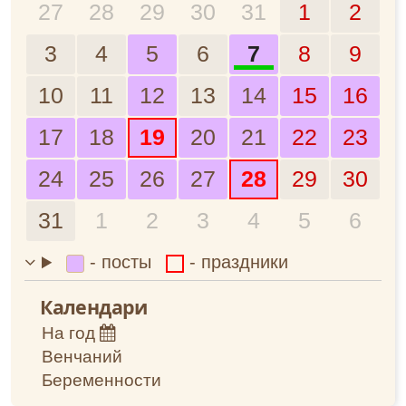
27
28
29
30
31
1
2
Февраль
2025
3
4
5
6
7
8
9
Март
2026
10
11
12
13
14
15
16
Апрель
2027
17
18
19
20
21
22
23
Май
2028
24
25
26
27
28
29
30
Июнь
31
1
2
3
4
5
6
Июль
- посты
- праздники
Август
Календари
Сентябрь
На год
Венчаний
Октябрь
Беременности