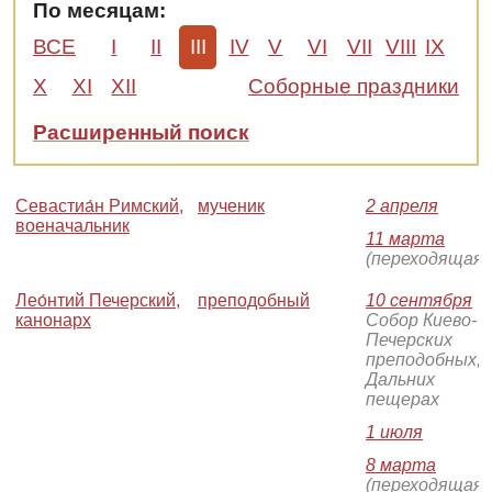
По месяцам:
ВСЕ
I
II
III
IV
V
VI
VII
VIII
IX
X
XI
XII
Соборные праздники
Расширенный поиск
Севастиа́н Римский,
мученик
2 апреля
военачальник
11 марта
(переходящая)
Лео́нтий Печерский,
преподобный
10 сентября
-
канонарх
Собор Киево-
Печерских
преподобных, 
Дальних
пещерах
1 июля
8 марта
(переходящая)