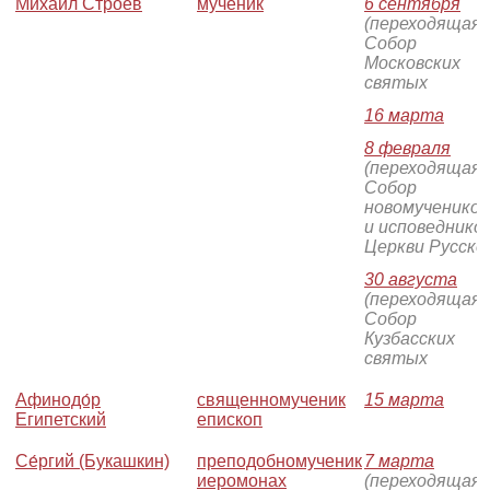
Михаи́л Строев
мученик
6 сентября
(переходящая)
Собор
Московских
святых
16 марта
8 февраля
(переходящая)
Собор
новомучеников
и исповеднико
Церкви Русско
30 августа
(переходящая)
Собор
Кузбасских
святых
Афинодо́р
священномученик
15 марта
Египетский
епископ
Се́ргий (Букашкин)
преподобномученик
7 марта
иеромонах
(переходящая)