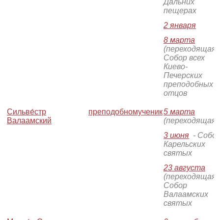
Дальних
пещерах
2 января
8 марта
(переходящая)
Собор всех
Киево-
Печерских
преподобных
отцов
Сильве́стр
преподобномученик
5 марта
Валаамский
(переходящая)
3 июня
- Собо
Карельских
святых
23 августа
(переходящая)
Собор
Валаамских
святых