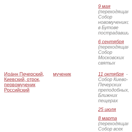
9 мая
(переходящая)
Собор
новомучеников
в Бутове
пострадавших
6 сентября
(переходящая)
Собор
Московских
святых
Иоа́нн Печерский,
мученик
11 октября
-
Киевский, отрок,
Собор Киево-
первомученик
Печерских
Российский
преподобных, 
Ближних
пещерах
25 июля
8 марта
(переходящая)
Собор всех