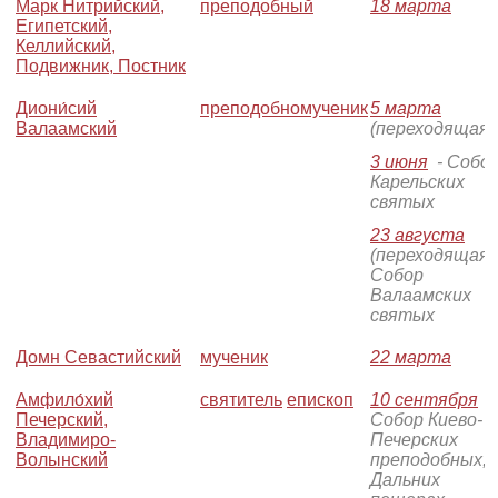
Марк Нитрийский,
преподобный
18 марта
Египетский,
Келлийский,
Подвижник, Постник
Диони́сий
преподобномученик
5 марта
Валаамский
(переходящая)
3 июня
- Собо
Карельских
святых
23 августа
(переходящая)
Собор
Валаамских
святых
Домн Севастийский
мученик
22 марта
Амфило́хий
святитель
епископ
10 сентября
-
Печерский,
Собор Киево-
Владимиро-
Печерских
Волынский
преподобных, 
Дальних