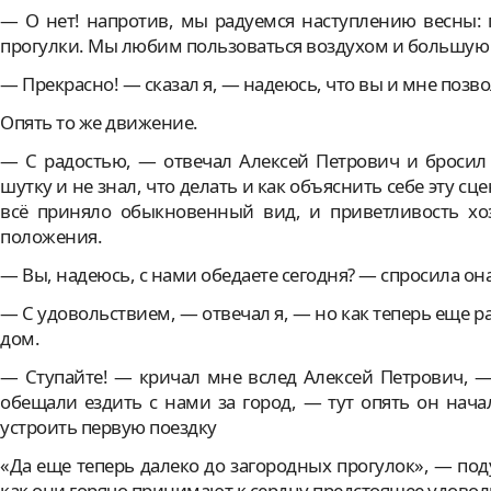
— О нет! напротив, мы радуемся наступлению весны:
прогулки. Мы любим пользоваться воздухом и большую 
— Прекрасно! — сказал я, — надеюсь, что вы и мне позво
Опять то же движение.
— С радостью, — отвечал Алексей Петрович и бросил 
шутку и не знал, что делать и как объяснить себе эту сц
всё приняло обыкновенный вид, и приветливость хо
положения.
— Вы, надеюсь, с нами обедаете сегодня? — спросила она
— С удовольствием, — отвечал я, — но как теперь еще ра
дом.
— Ступайте! — кричал мне вслед Алексей Петрович, —
обещали ездить с нами за город, — тут опять он начал
устроить первую поездку
«Да еще теперь далеко до загородных прогулок», — поду
как они горячо принимают к сердцу предстоящее удовол