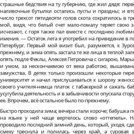
страшные бедствия на ту губернию, где жил дядя: перв
наливочные бутылки остались пусты и праздны; и вто
число трехсот пятидесяти голов скота сократилось в т
мой, видя, что белый счет мало-помалу теряет свою 
исчезают, с горя также пал вместе с последнею люби
имения. — Остаток лета я употребил на приведение в по
Петербург. Первый мой визит был, разумеется, к Зур
прежнему, и зима опять застала те же лица в теплой за
опять подле Феклы, Алексея Петровича с сигарою, Мар
и умом, за нескончаемою от века работою, вышивани
замужства. В детях только произошли некоторые пер
университет и начал прислушиваться к шороху женско
своего учителя-немца платок с табакеркой и сажать б
усугубила деятельность и в забывчивости опускала стору
ее. Впрочем, всё остальное было по-прежнему.
Быстро проходила зима; вечера стали короче; бабушка п
на языке у ней чаще вертелось слово «оттепель». 
проводило последний зимний день, который, уходя, сде
смеху треснула и полилась через край, а суровая з