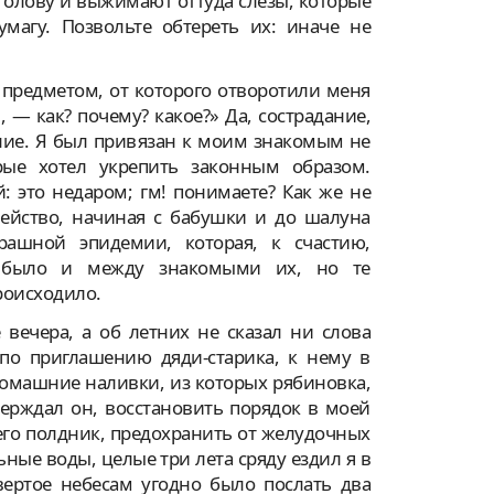
голову и выжимают оттуда слезы, которые
агу. Позвольте обтереть их: иначе не
 предметом, от которого отворотили меня
 — как? почему? какое?» Да, сострадание,
ание. Я был привязан к моим знакомым не
ые хотел укрепить законным образом.
 это недаром; гм! понимаете? Как же не
емейство, начиная с бабушки и до шалуна
рашной эпидемии, которая, к счастию,
сь было и между знакомыми их, но те
происходило.
вечера, а об летних не сказал ни слова
 по приглашению дяди-старика, к нему в
домашние наливки, из которых рябиновка,
верждал он, восстановить порядок в моей
его полдник, предохранить от желудочных
ные воды, целые три лета сряду ездил я в
вертое небесам угодно было послать два