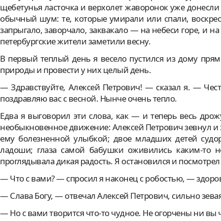
щебетунья ласточка и верхолет жаворонок уже донесли 
обычный шум: те, которые умирали или спали, воскресл
запрыгало, заворчало, заквакало — на небеси горe, и на
петербургские жители заметили весну.
В первый теплый день я весело пустился из дому пря
природы и провести у них целый день.
— Здравствуйте, Алексей Петрович! — сказал я. — Чес
поздравляю вас с весной. Нынче очень тепло.
Едва я выговорил эти слова, как — и теперь весь дро
необыкновенное движение: Алексей Петрович зевнул и з
ему болезненной улыбкой; двое младших детей судор
ладоши; глаза самой бабушки оживились каким-то н
проглядывала дикая радость. Я остановился и посмотрел
— Что с вами? — спросил я наконец с робостью, — здоро
— Слава Богу, — отвечал Алексей Петрович, сильно зевая
— Но с вами творится что-то чудное. Не огорчены ни вы 