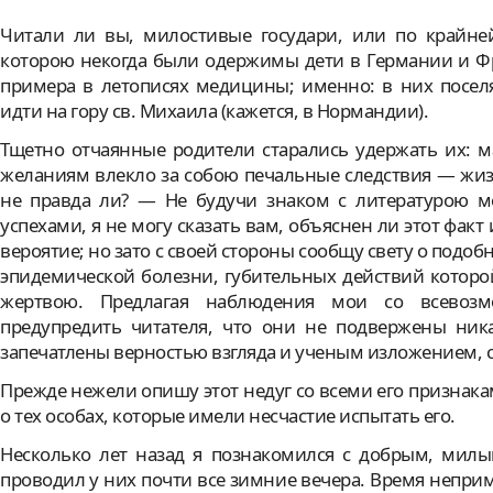
Читали ли вы, милостивые государи, или по крайне
которою некогда были одержимы дети в Германии и Фр
примера в летописях медицины; именно: в них посел
идти на гору св. Михаила (кажется, в Нормандии).
Тщетно отчаянные родители старались удержать их: 
желаниям влекло за собою печальные следствия — жиз
не правда ли? — Не будучи знаком с литературою м
успехами, я не могу сказать вам, объяснен ли этот фак
вероятие; но зато с своей стороны сообщу свету о подо
эпидемической болезни, губительных действий которо
жертвою. Предлагая наблюдения мои со всевозм
предупредить читателя, что они не подвержены ник
запечатлены верностью взгляда и ученым изложением, 
Прежде нежели опишу этот недуг со всеми его признака
о тех особах, которые имели несчастие испытать его.
Несколько лет назад я познакомился с добрым, мил
проводил у них почти все зимние вечера. Время неприме