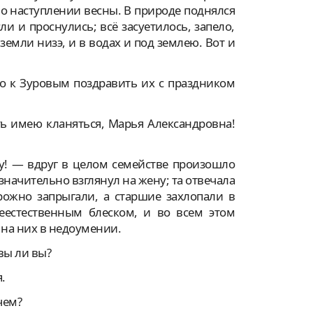
о наступлении весны. В природе поднялся
и и проснулись; всё засуетилось, запело,
 земли низэ, и в водах и под землею. Вот и
мо к Зуровым поздравить их с праздником
ть имею кланяться, Марья Александровна!
жу! — вдруг в целом семействе произошло
начительно взглянул на жену; та отвечала
ожно запрыгали, а старшие захлопали в
еестественным блеском, и во всем этом
 на них в недоумении.
вы ли вы?
.
чем?