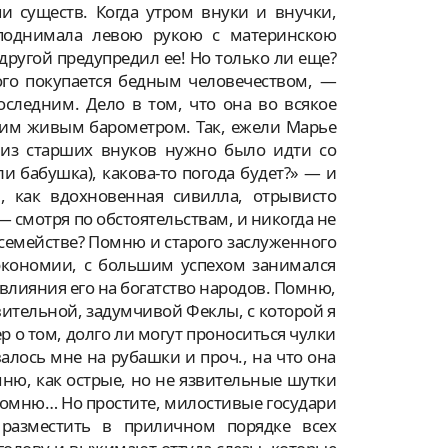
и существ. Когда утром внуки и внучки,
 поднимала левою рукою с материнскою
 другой предупредил ее! Но только ли еще?
ого покупается бедным человечеством, —
следним. Дело в том, что она во всякое
ним живым барометром. Так, ежели Марье
 из старших внуков нужно было идти со
и бабушка), какова-то погода будет?» — и
 как вдохновенная сивилла, отрывисто
 смотря по обстоятельствам, и никогда не
семействе? Помню и старого заслуженного
 экономии, с большим успехом занимался
влияния его на богатство народов. Помню,
ительной, задумчивой Феклы, с которой я
 о том, долго ли могут проноситься чулки
лось мне на рубашки и проч., на что она
ню, как острые, но не язвительные шутки
помню… Но простите, милостивые государи
 разместить в приличном порядке всех