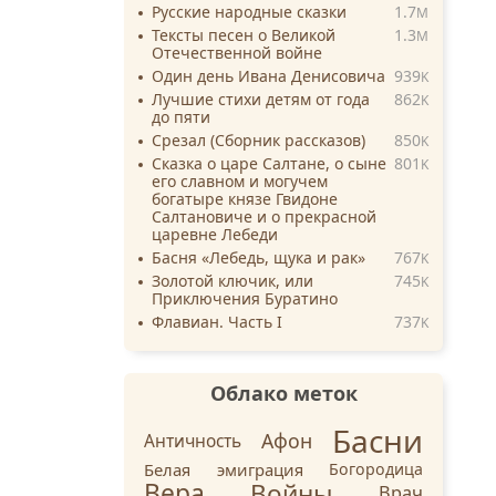
Русские народные сказки
1.7
M
Тексты песен о Великой
1.3
M
Отечественной войне
Один день Ивана Денисовича
939
K
Лучшие стихи детям от года
862
K
до пяти
Срезал (Сборник рассказов)
850
K
Сказка о царе Салтане, о сыне
801
K
его славном и могучем
богатыре князе Гвидоне
Салтановиче и о прекрасной
царевне Лебеди
Басня «Лебедь, щука и рак»
767
K
Золотой ключик, или
745
K
Приключения Буратино
Флавиан. Часть I
737
K
Облако меток
Басни
Афон
Античность
Белая эмиграция
Богородица
Вера
Войны
Врач