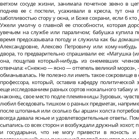
ветхом сосуде жизни, занимала почетное звено в цеп
подняв ее с постели, усаживали в кресла, тут она
заботливостью стору у окна, и Боже сохрани, если б кто
Ужели умолчу о главной ее способности, которая дор
увечьем на службе или параличом; бабушка купила по
время предсказывала погоду и служила как бы домаш
Александровне, Алексею Петровичу или кому-нибудь
двора, то предварительно спрашивали ее: «Матушка (ил
она, пощупав который-нибудь из онемевших членов,
отвечала: «Снежно — ясно — оттепель великий мороз», —
обманывалась. Не полезно ли иметь такое сокровище в 
профессора, который, оставив кафедру политической
еще исследованием разных сортов нюхального табаку и 
наконец, свое место подле племянницы Зуровых, чувств
любил беседовать тишком о разных предметах, например
после штопанья или сколько бы аршин холста потребова
всегда давала ясные и удовлетворительные ответы. Пом
сыпались со всех сторон и возбуждали дружный хохот; 
и государыни, что не могу привести в ясность и