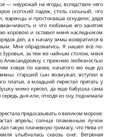
ое — неурожай на ягоды, вследствие чего
рое скотский падеж, столь сильный, что
ри, варенцы и простокваша оскудели; дядя
заманчивость и что любимые его занятия
мою коровою и оставил меня наследником
рядок дел, а к началу зимы возвратился в
овым. Мне обрадовались. Я нашел всё по-
ле Зуровых, за тем же чайным столом, меня
ью Александровну, с прежнею любезностью
ем ковра по канве, начатого ею еще до
емены: старший сын возмужал, вступил в
го платья, а младший перестал прятать у
абушку мимо кресел, да еще бабушка сама
 середь дня или, отходя ко сну, поднимала
ерестала предсказывать о великом морозе;
Настал апрель; солнце пламенным лучом
лал такую плачевную гримасу, что Нева от
емля улыбнулась сквозь снег. Ветреная