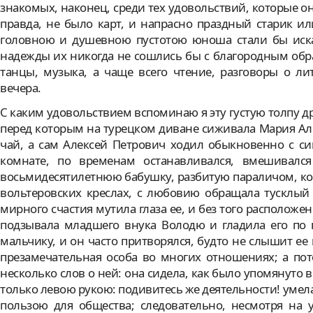
знакомых, наконец, среди тех удовольствий, которые он
правда, не было карт, и напрасно праздный старик 
головною и душевною пустотою юноша стали бы искат
надежды их никогда не сошлись бы с благородным обра
танцы, музыка, а чаще всего чтение, разговоры о ли
вечера.
С каким удовольствием вспоминаю я эту густую толпу д
перед которым на турецком диване сиживала Мария Але
чай, а сам Алексей Петрович ходил обыкновенно с с
комнате, по временам останавливался, вмешивалс
восьмидесятилетнюю бабушку, разбитую параличом, кот
вольтеровских креслах, с любовию обращала тусклый 
мирного счастия мутила глаза ее, и без того расположе
подзывала младшего внука Володю и гладила его по г
мальчику, и он часто притворялся, будто не слышит ее 
презамечательная особа во многих отношениях; а пот
несколько слов о ней: она сидела, как было упомянуто 
только левою рукою: подивитесь же деятельности! умел
пользою для общества; следовательно, несмотря на 