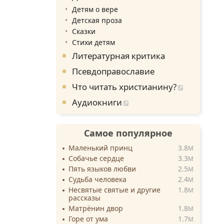
Детям о вере
Детская проза
Сказки
Стихи детям
Литературная критика
Псевдоправославие
Что читать христианину?
Аудиокниги
Самое популярное
Маленький принц
3.8
M
Собачье сердце
3.3
M
Пять языков любви
2.5
M
Судьба человека
2.4
M
Несвятые святые и другие
1.8
M
рассказы
Матрёнин двор
1.8
M
Горе от ума
1.7
M