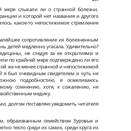
й мере слыхали ли о странной болезни,
анции и которой нет названия и другого
ялось какое-то непостижимое стремление
малейшее сопротивление их болезненным
нь детей медленно угасала. Удивительно?
едицины, не следуя за ее открытиями и
т или по крайней мере подтверждено ли его
бной же не менее странной и непостижимой
й я был очевидным свидетелем и чуть не
ожною подробностию, я осмеливаюсь
акому сомнению, хотя, к сожалению, не
свойственным медику.
ми, долгом поставляю уведомить читателя
ым, образованным семейством Зуровых и
тно текло среди их самих, среди круга их