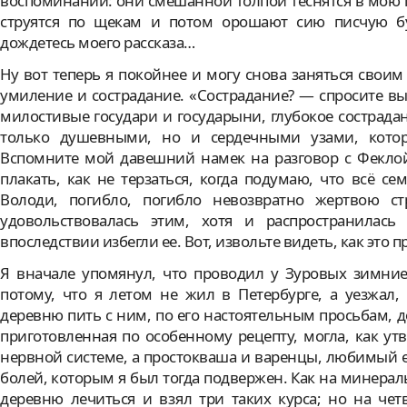
воспоминаний: они смешанной толпой теснятся в мою 
струятся по щекам и потом орошают сию писчую бум
дождетесь моего рассказа…
Ну вот теперь я покойнее и могу снова заняться своим
умиление и сострадание. «Сострадание? — спросите вы,
милостивые государи и государыни, глубокое сострад
только душевными, но и сердечными узами, котор
Вспомните мой давешний намек на разговор с Феклой:
плакать, как не терзаться, когда подумаю, что всё с
Володи, погибло, погибло невозвратно жертвою ст
удовольствовалась этим, хотя и распространила
впоследствии избегли ее. Вот, извольте видеть, как это 
Я вначале упомянул, что проводил у Зуровых зимние 
потому, что я летом не жил в Петербурге, а уезжал,
деревню пить с ним, по его настоятельным просьбам, 
приготовленная по особенному рецепту, могла, как ут
нервной системе, а простокваша и варенцы, любимый 
болей, которым я был тогда подвержен. Как на минераль
деревню лечиться и взял три таких курса; но на чет