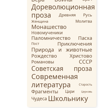
Дореволюционная
проза
Древняя Русь
Молитва
Женщина
Монашество
Новомученики
Паломничество
Пасха
Приключения
Пост
Природа и животные
Рождество Христово
СССР
Романовы
Советская проза
Современная
литература
Старость
Фрагменты
Цари
Церковь
Школьнику
Чудеса