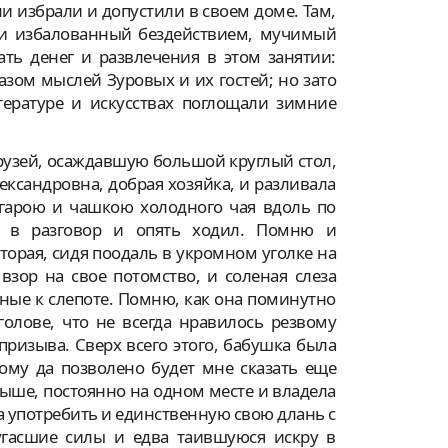
и избрали и допустили в своем доме. Там,
или избалованный бездействием, мучимый
ь денег и развлечения в этом занятии:
зом мыслей Зуровых и их гостей; но зато
тературе и искусствах поглощали зимние
рузей, осаждавшую большой круглый стол,
ксандровна, добрая хозяйка, и разливала
игарою и чашкою холодного чая вдоль по
я в разговор и опять ходил. Помню и
орая, сидя поодаль в укромном уголке на
взор на свое потомство, и соленая слеза
нные к слепоте. Помню, как она поминутно
олове, что не всегда нравилось резвому
призыва. Сверх всего этого, бабушка была
ому да позволено будет мне сказать еще
выше, постоянно на одном месте и владела
а употребить и единственную свою длань с
угасшие силы и едва таившуюся искру в