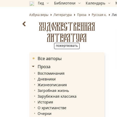
Гид
Библиотеки
Календарь
Азбука веры
Литература
Проза
Русская к.
Ли
ХУДОЖЕСТВЕННАЯ
ЛИТЕРАТУРА
пожертвовать
Все авторы
Проза
Воспоминания
Дневники
Жизнеописания
Загробная жизнь
Зарубежная классика
История
О христианстве
Очерки