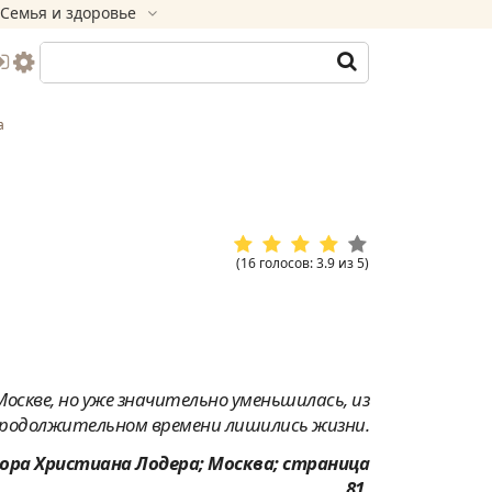
Семья и здоровье
а
(
16
голосов
:
3.9
из
5
)
 Москве, но уже значительно уменьшилась, из
продолжительном времени лишились жизни.
ора Христиана Лодера; Москва; страница
81.