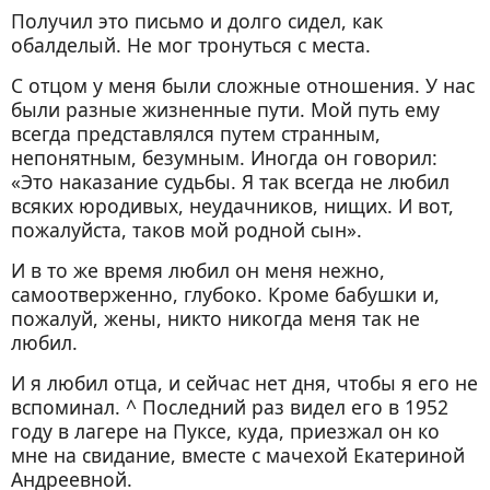
Глава одиннадцатая
Получил это письмо и долго сидел, как
На Лубянке
обалделый. Не мог тронуться с места.
Глава двенадцатая
С отцом у меня были сложные отношения. У нас
Лагерь
были разные жизненные пути. Мой путь ему
всегда представлялся путем странным,
Глава тринадцатая
непонятным, безумным. Иногда он говорил:
Каргопольлаг
«Это наказание судьбы. Я так всегда не любил
Живая купель (Интермеццо)
всяких юродивых, неудачников, нищих. И вот,
пожалуйста, таков мой родной сын».
Глава четырнадцатая
Опять на берегах Волги
И в то же время любил он меня нежно,
самоотверженно, глубоко. Кроме бабушки и,
Глава пятнадцатая
пожалуй, жены, никто никогда меня так не
Последние километры
любил.
И я любил отца, и сейчас нет дня, чтобы я его не
вспоминал. ^ Последний раз видел его в 1952
году в лагере на Пуксе, куда, приезжал он ко
мне на свидание, вместе с мачехой Екатериной
Андреевной.