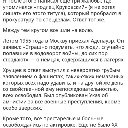
Я после этого написал еще три жалобы, где
упоминался «подлец Круковский» (я не хотел
лишать его этого титула), который пробрался в
прокуратуру по спецделам. Ответ тот же.
Между тем кругом все шли на волю.
Летом 1955 года в Москву приехал Аденауэр. Он
заявил: «Страшно подумать, что люди, случайно
попавшие в водоворот войны, до сих пор
страдают» — о немцах, содержащихся в лагерях.
Хрущев в ответ выступил с невероятно грубым
заявлением о фашистах, таких-сяких немазаных,
которых всех надо удавить, и на другой же день
со свойственной ему непоследовательностью,
всех освободил. Был опубликован Указ об
амнистии за все военные преступления, кроме
особо зверских.
Кроме того, все престарелые и больные
освобождались по актировке. Еще не было XX