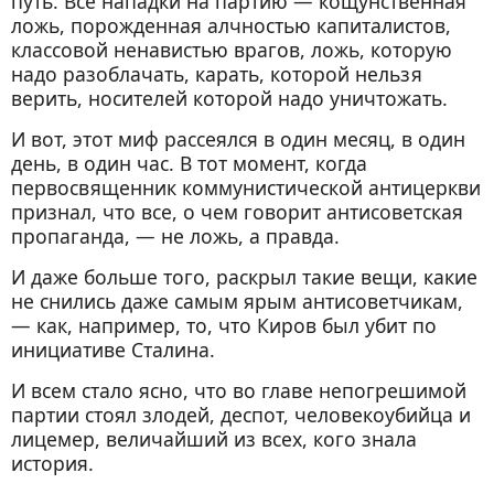
путь. Все нападки на партию — кощунственная
ложь, порожденная алчностью капиталистов,
классовой ненавистью врагов, ложь, которую
надо разоблачать, карать, которой нельзя
верить, носителей которой надо уничтожать.
И вот, этот миф рассеялся в один месяц, в один
день, в один час. В тот момент, когда
первосвященник коммунистической антицеркви
признал, что все, о чем говорит антисоветская
пропаганда, — не ложь, а правда.
И даже больше того, раскрыл такие вещи, какие
не снились даже самым ярым антисоветчикам,
— как, например, то, что Киров был убит по
инициативе Сталина.
И всем стало ясно, что во главе непогрешимой
партии стоял злодей, деспот, человекоубийца и
лицемер, величайший из всех, кого знала
история.