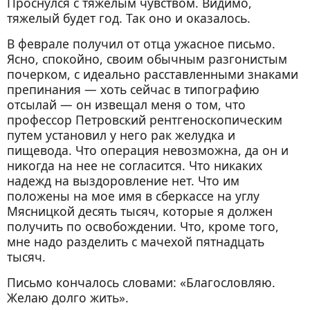
Проснулся с тяжелым чувством. Видимо,
Глава пятая
тяжелый будет год. Так оно и оказалось.
Вниз по матушке по Волге
В феврале получил от отца ужасное письмо.
Глава шестая
Ясно, спокойно, своим обычным разгонистым
Последние годы войны
почерком, с идеально расставленными знаками
препинания — хоть сейчас в типографию
В Москву! В Москву! (Интермеццо)
отсылай — он извещал меня о том, что
Глава седьмая
профессор Петровский рентгеноскопическим
Кошмарный век
путем установил у него рак желудка и
пищевода. Что операция невозможна, да он и
Глава восьмая
никогда на нее не согласится. Что никаких
Человеческая комедия (Послевоенная
надежд на выздоровление нет. Что им
Москва)
положены на мое имя в сберкассе на углу
Глава девятая
Мясницкой десять тысяч, которые я должен
получить по освобождении. Что, кроме того,
Неразмыкаемый круг
мне надо разделить с мачехой пятнадцать
Глава десятая
тысяч.
Верный знак
Письмо кончалось словами: «Благословляю.
По водам (Интермеццо)
Желаю долго жить».