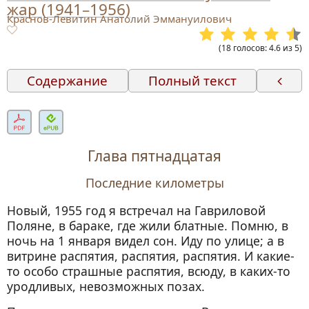
жар (1941–1956)
Краснов-Левитин Анатолий Эммануилович
(
18
голосов
:
4.6
из
5
)
Содержание
Полный текст
Глава первая
Девять месяцев
Под снегом (Интермеццо)
Глава пятнадцатая
Глава вторая
Последние километры
В пути
Новый, 1955 год я встречал на Гавриловой
Глава третья
Поляне, в бараке, где жили блатные. Помню, в
Хризантемы по утрам (Интермеццо)
ночь на 1 января видел сон. Иду по улице; а в
Глава четвертая
витрине распятия, распятия, распятия. И какие-
то особо страшные распятия, всюду, в каких-то
На берегах Волги
уродливых, невозможных позах.
Приложение к главе четвертой