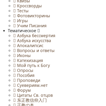
Квизы
Кроссворды
Тесты
Фотовикторины
Игры
Учим Писания
Тематическое
Азбука бессмертия
Азбука искусства
Апокалипсис
Вопросы и ответы
Иконы
Катехизация
Мой путь к Богу
Опросы
Пособия
Проповеди
Суевериям.нет
Форум
Цитаты Св. отцов
东正教信仰入门
正教の本