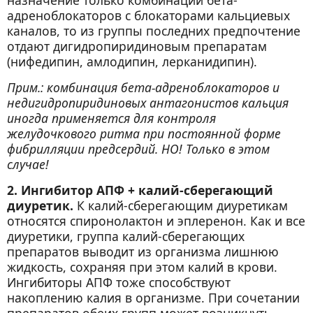
назначение только комбинации бета-
адреноблокаторов с блокаторами кальциевых
каналов, то из группы последних предпочтение
отдают дигидропиридиновым препаратам
(нифедипин, амлодипин, лерканидипин).
Прим.: комбинация бета-адреноблокаторов и
недигидропиридиновых антагонистов кальция
иногда применяется для контроля
желудочкового ритма при постоянной форме
фибрилляции предсердий. НО! Только в этом
случае!
2. Ингибитор АПФ + калий-сберегающий
диуретик.
К калий-сберегающим диуретикам
относятся спиронолактон и эплеренон. Как и все
диуретики, группа калий-сберегающих
препаратов выводит из организма лишнюю
жидкость, сохраняя при этом калий в крови.
Ингибиторы АПФ тоже способствуют
накоплению калия в организме. При сочетании