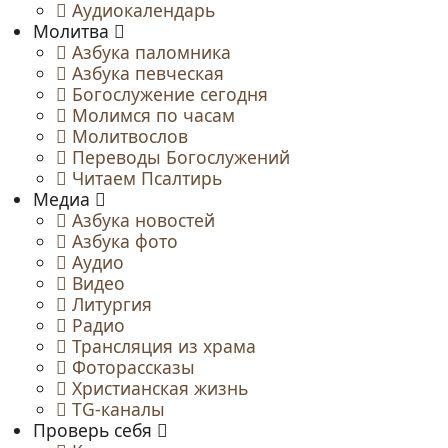
Аудиокалендарь
Молитва
Азбука паломника
Азбука певческая
Богослужение сегодня
Молимся по часам
Молитвослов
Переводы Богослужений
Читаем Псалтирь
Медиа
Азбука новостей
Азбука фото
Аудио
Видео
Литургия
Радио
Трансляция из храма
Фоторассказы
Христианская жизнь
TG-каналы
Проверь себя