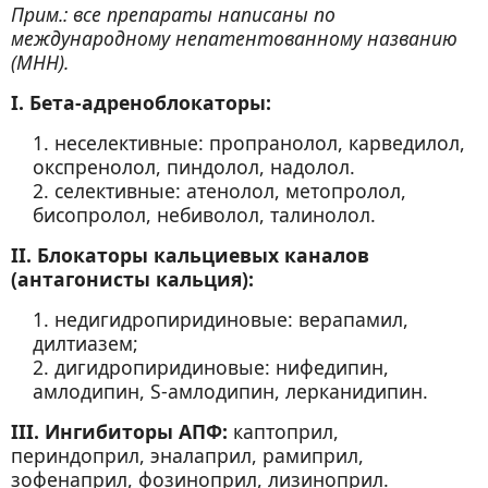
Прим.: все препараты написаны по
международному непатентованному названию
(МНН).
I. Бета-адреноблокаторы:
1. неселективные: пропранолол, карведилол,
окспренолол, пиндолол, надолол.
2. селективные: атенолол, метопролол,
бисопролол, небиволол, талинолол.
II. Блокаторы кальциевых каналов
(антагонисты кальция):
1. недигидропиридиновые: верапамил,
дилтиазем;
2. дигидропиридиновые: нифедипин,
амлодипин, S-амлодипин, лерканидипин.
III. Ингибиторы АПФ:
каптоприл,
периндоприл, эналаприл, рамиприл,
зофенаприл, фозиноприл, лизиноприл.