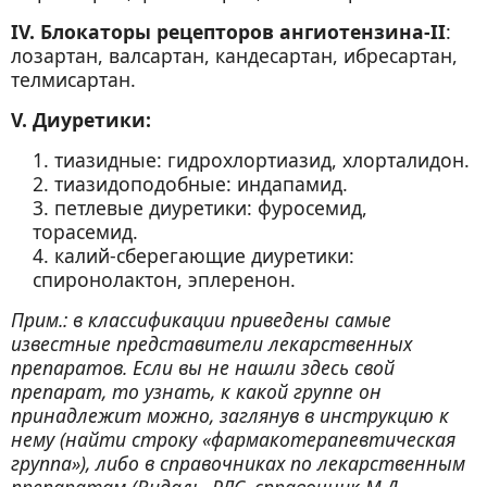
IV. Блокаторы рецепторов ангиотензина-II
:
лозартан, валсартан, кандесартан, ибресартан,
телмисартан.
V. Диуретики:
1. тиазидные: гидрохлортиазид, хлорталидон.
2. тиазидоподобные: индапамид.
3. петлевые диуретики: фуросемид,
торасемид.
4. калий-сберегающие диуретики:
спиронолактон, эплеренон.
Прим.: в классификации приведены самые
известные представители лекарственных
препаратов. Если вы не нашли здесь свой
препарат, то узнать, к какой группе он
принадлежит можно, заглянув в инструкцию к
нему (найти строку «фармакотерапевтическая
группа»), либо в справочниках по лекарственным