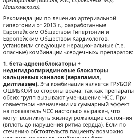
препаратам (Видаль, РЛС, справочник М.Д.
Машковского).
Рекомендации по лечению артериальной
гипертонии от 2013 г., разработанные
Европейским Обществом Гипертонии и
Европейским Обществом Кардиологов,
установили следующие нерациональные (т.е.
опасные) комбинации «сердечных» препаратов:
1. бета-адреноблокаторы +
недигидропиридиновые блокаторы
кальциевых каналов (верапамил,
дилтиазем).
Эта комбинация является ГРУБОЙ
ОШИБКОЙ со стороны врача, так как препараты
обеих групп вызывают уменьшение ЧСС. При
совместном назначении их суммарный эффект
на показатель ЧСС настолько выражен, что
могут возникнуть жизнеугрожающие состояния
(вплоть до нарушения ритма сердца). Если по
стечению обстоятельств пациенту возможно