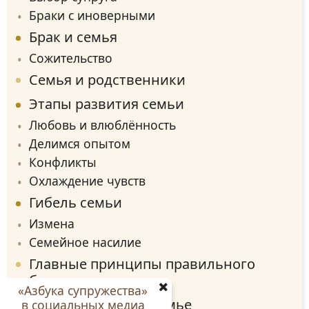
Браки с иноверными
Брак и семья
Сожительство
Семья и родственники
Этапы развития семьи
Любовь и влюблённость
Делимся опытом
Конфликты
Охлаждение чувств
Гибель семьи
Измена
Семейное насилие
Главные принципы правильного
брака
«Азбука супружества»
Цитаты о браке и семье
в социальных медиа