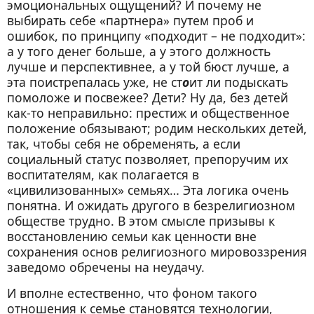
эмоциональных ощущений? И почему не
выбирать себе «партнера» путем проб и
ошибок, по принципу «подходит – не подходит»:
а у того денег больше, а у этого должность
лучше и перспективнее, а у той бюст лучше, а
эта поистрепалась уже, не ст
о
ит ли подыскать
помоложе и посвежее? Дети? Ну да, без детей
как-то неправильно: престиж и общественное
положение обязывают; родим нескольких детей,
так, чтобы себя не обременять, а если
социальный статус позволяет, препоручим их
воспитателям, как полагается в
«цивилизованных» семьях… Эта логика очень
понятна. И ожидать другого в безрелигиозном
обществе трудно. В этом смысле призывы к
восстановлению семьи как ценности вне
сохранения основ религиозного мировоззрения
заведомо обречены на неудачу.
И вполне естественно, что фоном такого
отношения к семье становятся технологии,