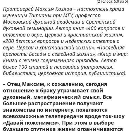
(
2
голоса
:
5.0
из
5
)
Протоиерей Максим Козлов – настоятель храма
мученицы Татианы при МГУ, профессор
Московской духовной академии и Сретенской
духовной семинарии. Автор книг «400 вопросов и
ответов о вере, Церкви и христианской жизни»,
«200 детских вопросов и недетских ответов о
вере, Церкви и христианской жизни», «Последняя
крепость: Беседы о семейной жизни», «Клир и мир:
Книга о жизни современного прихода». Автор
более 100 статей и переводов (патрология,
библеистика, церковная история, публицистика).
– Отец Максим, к сожалению, сегодня
отношение к браку утрачивает свой
духовный, метафизический смысл. Все
большее распространение получают
знакомства по интернету, появляются
всевозможные телепередачи вроде ток-шоу
«Давай поженимся». При этом в выборе
будущего спутника жизни ограничиваются