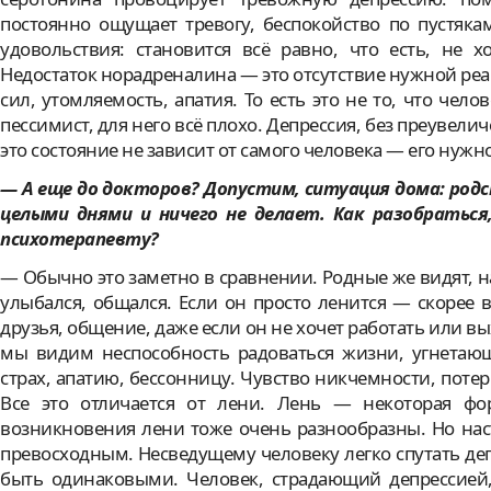
постоянно ощущает тревогу, беспокойство по пустяк
удовольствия: становится всё равно, что есть, не х
Недостаток норадреналина — это отсутствие нужной реа
сил, утомляемость, апатия. То есть это не то, что чело
пессимист, для него всё плохо. Депрессия, без преувели
это состояние не зависит от самого человека — его нуж
— А еще до докторов? Допустим, ситуация дома: род
целыми днями и ничего не делает. Как разобраться
психотерапевту?
— Обычно это заметно в сравнении. Родные же видят, н
улыбался, общался. Если он просто ленится — скорее в
друзья, общение, даже если он не хочет работать или в
мы видим неспособность радоваться жизни, угнетающ
страх, апатию, бессонницу. Чувство никчемности, поте
Все это отличается от лени. Лень — некоторая ф
возникновения лени тоже очень разнообразны. Но нас
превосходным. Несведущему человеку легко спутать д
быть одинаковыми. Человек, страдающий депрессией,