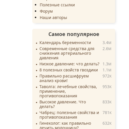
Полезные ссылки
Форум
Наши авторы
Самое популярное
Календарь беременности
3.4
M
Современные средства для
2.6
M
снижения артериального
давления
Низкое давление: что делать?
1.3
M
8 полезных свойств гвоздики
1.1
M
Правильно расшифруем
972
K
анализ крови!
Таволга: лечебные свойства,
953
K
применение,
противопоказания
Высокое давление. Что
833
K
делать?
Чабрец: полезные свойства и
781
K
противопоказания
Гинеколог: как правильно
632
K
лечить молочницу?