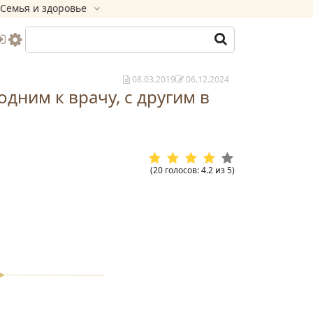
Семья и здоровье
08.03.2019
06.12.2024
одним к врачу, с другим в
(
20
голосов
:
4.2
из
5
)