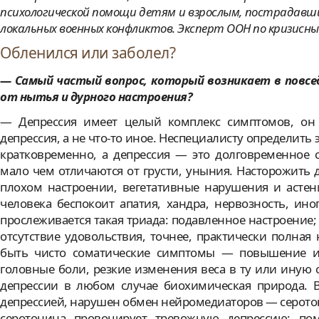
психологической помощи детям и взрослым, пострадавш
локальных военных конфликтов. Эксперт ООН по кризисн
Обленился или заболел?
— Самый частый вопрос, который возникает в повсе
от нытья и дурного настроения?
— Депрессия имеет целый комплекс симптомов, он и
депрессия, а не что-то иное. Неспециалисту определить
кратковременно, а депрессия — это долговременное 
мало чем отличаются от грусти, уныния. Насторожить
плохом настроении, вегетативные нарушения и астени
человека беспокоит апатия, хандра, нервозность, ин
прослеживается такая триада: подавленное настроение;
отсутствие удовольствия, точнее, практически полная
быть чисто соматические симптомы — повышение и
головные боли, резкие изменения веса в ту или иную с
депрессии в любом случае биохимическая природа. В
депрессией, нарушен обмен нейромедиаторов — серото
серотонина провоцирует тревожную депрессию: по