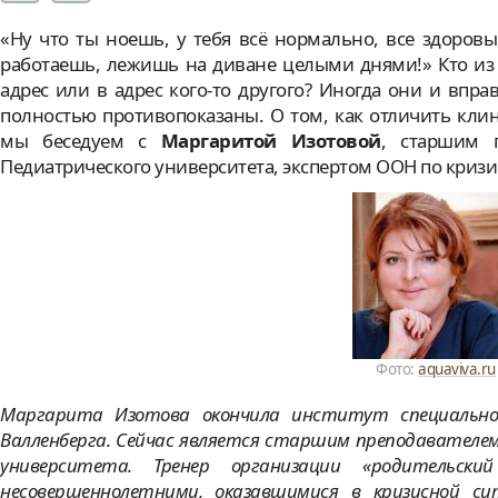
«Ну что ты ноешь, у тебя всё нормально, все здоровы,
работаешь, лежишь на диване целыми днями!» Кто из
адрес или в адрес кого-то другого? Иногда они и вправ
полностью противопоказаны. О том, как отличить кли
мы беседуем с
Маргаритой Изотовой
, старшим 
Педиатрического университета, экспертом ООН по криз
Фото:
aquaviva.ru
Маргарита Изотова окончила институт специальной
Валленберга. Сейчас является старшим преподавателе
университета. Тренер организации «родительск
несовершеннолетними, оказавшимися в кризисной си