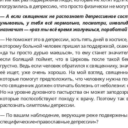
погрузились в депрессию, что просто физически не могут
— А если священник не распознает депрессивное сос
унываешь, у тебя всё нормально, посмотри, инвал
назначит — «раз ты всё время жалуешься, поработай п
— Не поможет это в депрессии, хоть пять дней в хосписе, 
которому больной человек пришел за поддержкой, скаже
«да ты просто дурью маешься», то ему станет значите
если болящий поймет, что в Церковь после такой бе
грустно. Ведь если человек обратился к священнику, зна
её ищет, уже очень хорошо. На мой взгляд, священн
которые помогут предположить, что человеку нужна пом
что священник должен отличать болезнь от неболезни: о
Но на уровне духовного пастырства он может заподозри
которые поспособствуют походу к врачу. Поэтому так
распознать симптомы депрессии.
— По вашим наблюдение, верующие реже подвержены де
специфические«православные депрессии»?