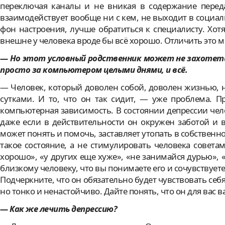
переключая каналы и не вникая в содержание переда
взаимодействует вообще ни с кем, не выходит в социа
фон настроения, лучше обратиться к специалисту. Хот
внешне у человека вроде бы всё хорошо. Отличить это м
— Но этот условный родственник может не захотеть 
просто за компьютером целыми днями, и всё.
— Человек, который доволен собой, доволен жизнью, 
сутками. И то, что он так сидит, — уже проблема. П
компьютерная зависимость. В состоянии депрессии че
даже если в действительности он окружен заботой и 
может понять и помочь, заставляет утопать в собствен
такое состояние, а не стимулировать человека советам
хорошо», «у других еще хуже», «не занимайся дурью», 
близкому человеку, что вы понимаете его и сочувствуете
Подчеркните, что он обязательно будет чувствовать себ
но тонко и ненастойчиво. Дайте понять, что он для вас в
— Как же лечить депрессию?