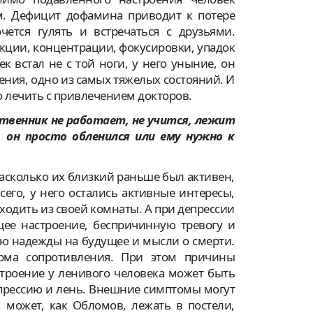
ам. Дефицит дофамина приводит к потере
очется гулять и встречаться с друзьями.
кции, концентрации, фокусировки, упадок
век встал не с той ноги, у него уныние, он
чения, одно из самых тяжелых состояний. И
но лечить с привлечением докторов.
ственник не работает, не учится, лежит
, он просто обленился или ему нужно к
асколько их близкий раньше был активен,
сего, у него остались активные интересы,
ыходить из своей комнаты. А при депрессии
ее настроение, беспричинную тревогу и
рю надежды на будущее и мысли о смерти.
орма сопротивления. При этом причины
троение у ленивого человека может быть
епрессию и лень. Внешние симптомы могут
 может, как Обломов, лежать в постели,