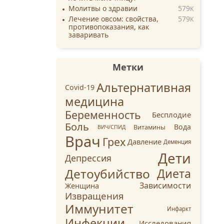
Молитвы о здравии
579
K
Лечение овсом: свойства,
579
K
противопоказания, как
заваривать
Метки
Альтернативная
Covid-19
медицина
Беременность
Бесплодие
Боль
Вода
Витамины
ВИЧ/СПИД
Врач
Грех
Давление
Деменция
Дети
Депрессия
Детоубийство
Диета
Зависимости
Женщина
Извращения
Иммунитет
Инфаркт
Инфекции
Исследования