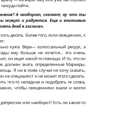
 никуда пойти.
тояние? А наоборот, скажет; ну что ты
иды живут и радуются. Еще и епитимью
ять дней в хосписе».
хоть десять. Более того, если священник, к
т:
льно хуже. Вера— колоссальный ресурс, а
седы ему больше не хочется… это очень
чит, он ищет какой-то помощи. И то, что он
ик должен знать определенные Маркеры,
ощь. Я ни в коем случае не хочу сказать,
н не специалист и не может этого сделать.
ть что-то неладное и подобрать те слова,
 важно, чтобы священники знали и могли
прессии или наоборот? Есть ли какие-то