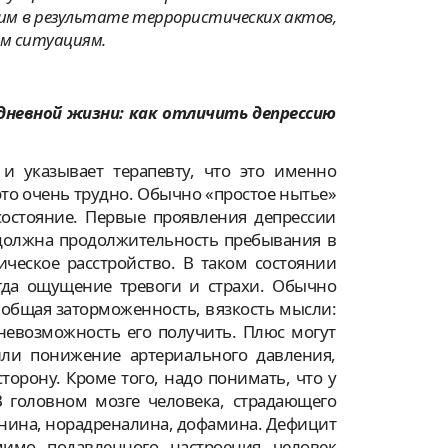
им в результате террористических актов,
ым ситуациям.
дневной жизни: как отличить депрессию
 указывает терапевту, что это именно
 это очень трудно. Обычно «простое нытье»
состояние. Первые проявления депрессии
 должна продолжительность пребывания в
ческое расстройство. В таком состоянии
огда ощущение тревоги и страхи. Обычно
 общая заторможенность, вязкость мысли:
 невозможность его получить. Плюс могут
ли понижение артериального давления,
торону. Кроме того, надо понимать, что у
 головном мозге человека, страдающего
нина, норадреналина, дофамина. Дефицит
мимо подавленного настроения человек