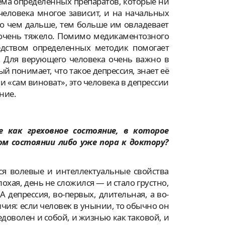
ема определенных препаратов, которые ни
человека многое зависит, и на начальных
но чем дальше, тем больше им овладевает
, очень тяжело. Помимо медикаментозного
редством определенных методик помогает
у. Для верующего человека очень важно в
 понимает, что такое депрессия, знает её
 и «сам виноват», это человека в депрессии
ние.
 как греховное состояние, в которое
ом состоянии либо уже пора к доктору?
я волевые и интеллектуальные свойства
охая, день не сложился — и стало грустно,
А депрессия, во-первых, длительная, а во-
чия: если человек в унынии, то обычно он
едоволен и собой, и жизнью как таковой, и