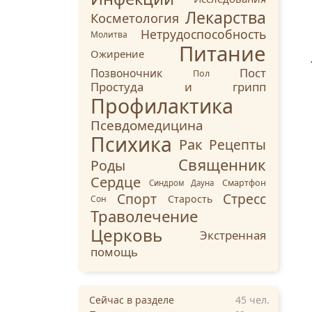
Лекарства
Косметология
Нетрудоспособность
Молитва
Питание
Ожирение
Пост
Позвоночник
Пол
Простуда и грипп
Профилактика
Псевдомедицина
Психика
Рак
Рецепты
Священник
Роды
Сердце
Смартфон
Синдром Дауна
Стресс
Спорт
Старость
Сон
Траволечение
Церковь
Экстренная
помощь
Сейчас в разделе
45
чел.