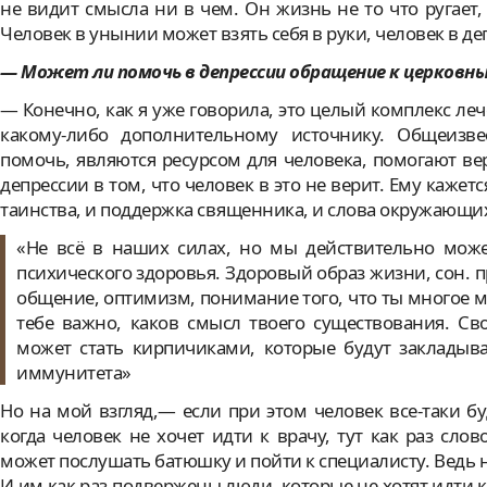
не видит смысла ни в чем. Он жизнь не то что ругает,
Человек в унынии может взять себя в руки, человек в д
— Может ли помочь в депрессии обращение к церковн
— Конечно, как я уже говорила, это целый комплекс ле
какому-либо дополнительному источнику. Общеизве
помочь, являются ресурсом для человека, помогают вер
депрессии в том, что человек в это не верит. Ему кажетс
таинства, и поддержка священника, и слова окружающи
«Не всё в наших силах, но мы действительно мож
психического здоровья. Здоровый образ жизни, сон. п
общение, оптимизм, понимание того, что ты многое
тебе важно, каков смысл твоего существования. Св
может стать кирпичиками, которые будут закладыв
иммунитета»
Но на мой взгляд,— если при этом человек все-таки бу
когда человек не хочет идти к врачу, тут как раз сло
может послушать батюшку и пойти к специалисту. Ведь 
И им как раз подвержены люди, которые не хотят идти к