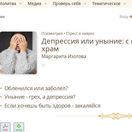
Молитва
Медиа
Проверь себя
Тематическое
Вход
рия
Психиатрия
Стресс и невроз
Депрессия или уныние: с 
храм
Маргарита Изотова
Обленился или заболел?
Уныние - грех, а депрессия?
Если хочешь быть здоров - закаляйся