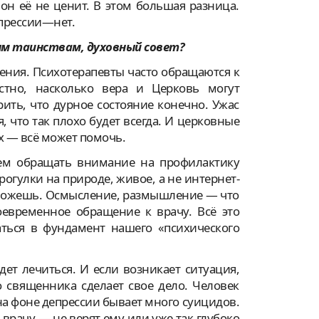
 он её не ценит. В этом большая разница.
епрессии—нет.
ым таинствам, духовный совет?
чения. Психотерапевты часто обращаются к
стно, насколько вера и Церковь могут
ить, что дурное состояние конечно. Ужас
я, что так плохо будет всегда. И церковные
х — всё может помочь.
ем обращать внимание на профилактику
рогулки на природе, живое, а не интернет-
 можешь. Осмысление, размышление — что
оевременное обращение к врачу. Всё это
аться в фундамент нашего «психического
дет лечиться. И если возникает ситуация,
во священника сделает свое дело. Человек
на фоне депрессии бывает много суицидов.
 врачу — не верят ему или уже так глубоко