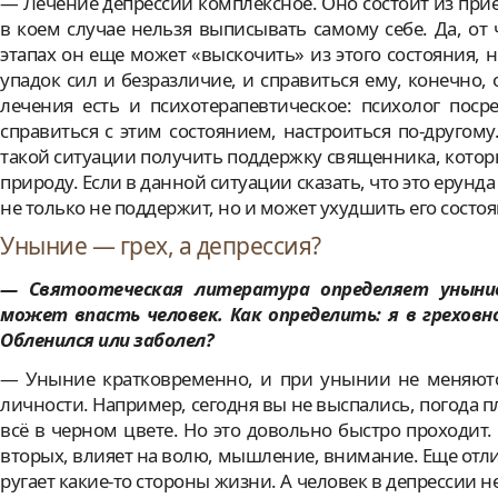
— Лечение депрессии комплексное. Оно состоит из при
в коем случае нельзя выписывать самому себе. Да, от 
этапах он еще может «выскочить» из этого состояния, 
упадок сил и безразличие, и справиться ему, конечно
лечения есть и психотерапевтическое: психолог пос
справиться с этим состоянием, настроиться по-другом
такой ситуации получить поддержку священника, который
природу. Если в данной ситуации сказать, что это ерунда
не только не поддержит, но и может ухудшить его состоя
Уныние — грех, а депрессия?
— Святоотеческая литература определяет уныние
может впасть человек. Как определить: я в греховн
Обленился или заболел?
— Уныние кратковременно, и при унынии не меняютс
личности. Например, сегодня вы не выспались, погода пл
всё в черном цвете. Но это довольно быстро проходит. 
вторых, влияет на волю, мышление, внимание. Еще отли
ругает какие-то стороны жизни. А человек в депрессии н