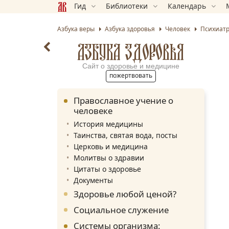
Гид
Библиотеки
Календарь
Азбука веры
Азбука здоровья
Человек
Психиат
АЗБУКА ЗДОРОВЬЯ
Сайт о здоровье и медицине
пожертвовать
Православное учение о
человеке
История медицины
Таинства, святая вода, посты
Церковь и медицина
Молитвы о здравии
Цитаты о здоровье
Документы
Здоровье любой ценой?
Социальное служение
Системы организма: