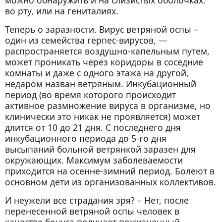
можно обнаружить и на слизистых оболочках:
во рту, или на гениталиях.
Теперь о заразности. Вирус ветряной оспы –
один из семейства герпес-вирусов, —
распространяется воздушно-капельным путем,
может проникать через коридоры в соседние
комнаты и даже с одного этажа на другой,
недаром назван ветряным. Инкубационный
период (во время которого происходит
активное размножение вируса в организме, но
клинически это никак не проявляется) может
длится от 10 до 21 дня. С последнего дня
инкубационного периода до 5-го дня
высыпаний больной ветрянкой заразен для
окружающих. Максимум заболеваемости
приходится на осенне-зимний период. Болеют в
основном дети из организованных коллективов.
И неужели все страдания зря? – Нет, после
перенесенной ветряной оспы человек в