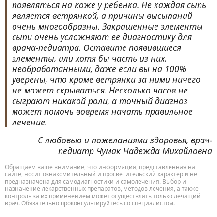
появляться на коже у ребенка. Не каждая сыпь
является ветрянкой, а причины высыпаний
очень многообразны. Закрашенные элементы
сыпи очень усложняют ее диагностику для
врача-педиатра. Оставите появившиеся
элементы, или хотя бы часть из них,
необработанными, даже если вы на 100%
уверены, что кроме ветрянки за ними ничего
не может скрываться. Несколько часов не
сыграют никакой роли, а точный диагноз
может помочь вовремя начать правильное
лечение.
С любовью и пожеланиями здоровья, врач-
педиатр Чумак Надежда Михайловна
Обращаем ваше внимание, что информация, представленная на
сайте, носит ознакомительный и просветительский характер и не
предназначена для самодиагностики и самолечения. Выбор и
назначение лекарственных препаратов, методов лечения, а также
контроль за их применением может осуществлять только лечащий
врач. Обязательно проконсультируйтесь со специалистом.