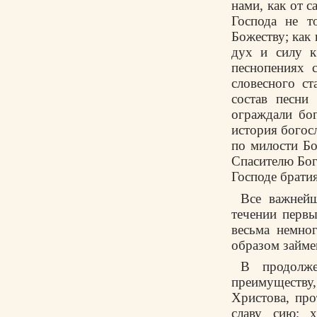
нами, как от с
Господа не т
Божеству; как
дух и силу к
песнопениях 
словесного с
состав песни
ограждали бо
история богос
по милости Бо
Спасителю Бог
Господе братия
Все важнейш
течении первы
весьма немно
образом займе
В продолже
преимуществу,
Христова, пр
славу сию; 