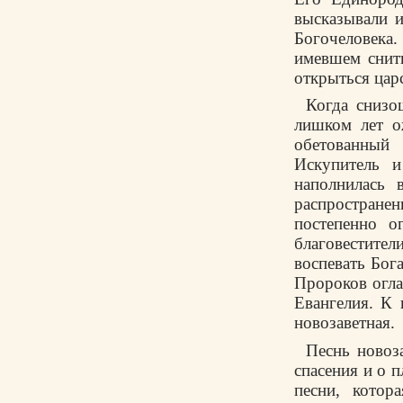
высказывали 
Богочеловека
имевшем снит
открыться цар
Когда снизо
лишком лет о
обетованный
Искупитель 
наполнилась 
распространен
постепенно о
благовестител
воспевать Бог
Пророков огла
Евангелия. К 
новозаветная.
Песнь новоз
спасения и о п
песни, кото