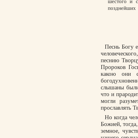
шестого и с
позднейших
Песнь Богу е
человеческого
песнию Творцу
Пророков Гос
какою они с
богодухновен
слышаны были
что и прароди
могли разуме
прославлять Т
Но когда чел
Божией, тогда,
земное, чувст
нашего сердца