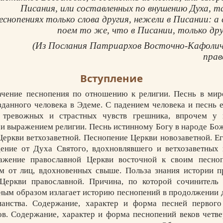
Писания, или составленных по внушению Духа, т
еснопениях только слова другия, нежели в Писании: а
поем то же, что в Писании, только др
(Из Послания Патриархов Восточно-Кафоличе
прав
Вступление
ачение песнопения по отношению к религии. Песнь в мир
данного человека в Эдеме. С падением человека и песнь е
 тревожных и страстных чувств грешника, впрочем у 
 и выражением религии. Песнь истинному Богу в народе Бо
Церкви ветхозаветной. Песнопение Церкви новозаветной. Е
ение от Духа Святого, вдохновлявшего и ветхозаветных 
ажение православной Церкви восточной к своим песноп
 от лиц, вдохновенных свыше. Польза знания истории п
Церкви православной. Причина, по которой сочинитель 
вным образом излагает историю песнопений в продолжении 
ианства. Содержание, характер и форма песней первого
ов. Содержание, характер и форма песнопений веков четвер