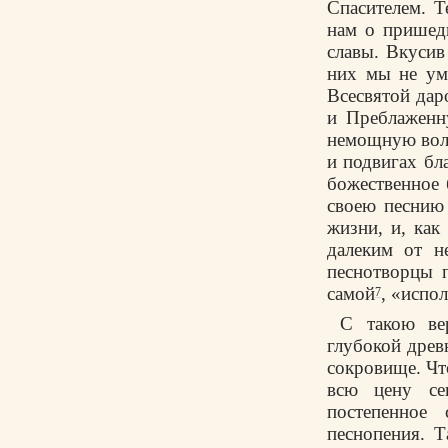
Спасителем. Т
нам о пришед
славы. Вкусив
них мы не ум
Всесвятой дар
и Преблаженн
немощную волю
и подвигах бл
божественное 
своею песнию
жизни, и, как
далеким от н
песнотворцы 
самой
, «испо
7
С такою ве
глубокой древ
сокровище. Чт
всю цену се
постепенное 
песнопения. Т