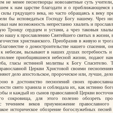
ем не менее песнотворцы новозаветные суть учител
шем к нам царстве благодати и о приближающемся ц
 силы грядущего века, но часто обращаясь к веку пр
ели бы исповедаться Господу Богу нашему. Чрез н
овал нам возможность непрестанно хвалить и прослав
ую Троицу сердцем и устами, а чрез таковыя хвалы
 нашу к прославлению Святейшего святых в жизни, 
агочестия христианского. Преобразив в живую и трог
благовестие о домостроительстве нашего спасения, он
 к небесам, вызывают в наших душах потребность и
 полнее приобщившиеся небесной жизни, подают нам
еба, гласы истинной
молитвы
к Богу Спасителю. Т
православной Церкви Христовой своими песнопениям
лняют дело апостольское, пророческое или, лучше, дел
рою в достоинство песнопений своих православ
ности свято хранила и соблюдала их, как истинно бог
обы и каждый из сынов православной Церкви восточн
го сокровища, для этого полезно обозреть про
с течением веков приумножение православного 
акое историческое обозрение богослужебных песней