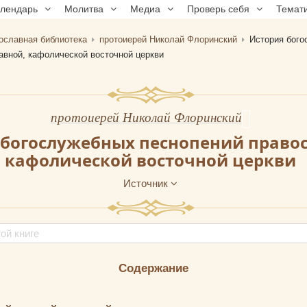
алендарь
Молитва
Медиа
Проверь себя
Темат
ославная библиотека
протоиерей Николай Флоринский
История бог
авной, кафолической восточной церкви
протоиерей Николай Флоринский
 богослужебных песнопений право
кафолической восточной церкви
Источник
Содержание