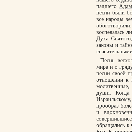
падшего
Адам
песни были б
все народы зе
обоготворили.
воспевалась л
Духа Святого
законы и тайн
спасительными
Песнь ветхо
мира и о гряд
песни своей п
отношении к 
молитвенные,
души. Когда 
Израильскому
прообраз боле
и вдохновен
совершившиес
обращались к 
Его Единород