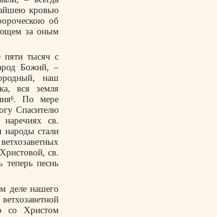
жайшею кровью
ророческою об
еющем за оным
 пяти тысяч с
арод Божий, –
ородный, наш
а, вся земля
ния
. По мере
6
Богу Спасителю
 наречиях св.
и народы стали
 ветхозаветных
Христовой, св.
ь теперь песнь
ом деле нашего
т ветхозаветной
ю со Христом