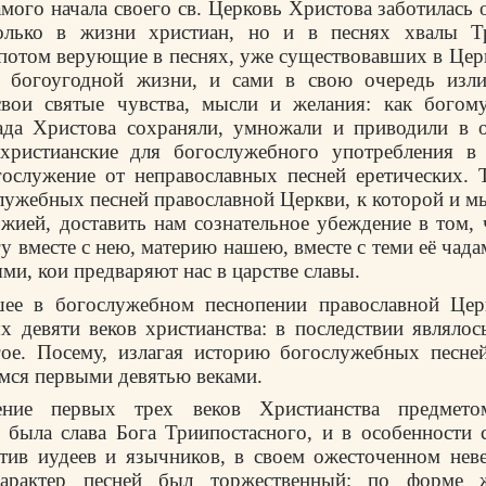
амого начала своего св. Церковь Христова заботилась
олько в жизни христиан, но и в песнях хвалы Т
 потом верующие в песнях, уже существовавших в Цер
 богоугодной жизни, и сами в свою очередь изл
свои святые чувства, мысли и желания: как богом
тада Христова сохраняли, умножали и приводили в 
 христианские для богослужебного употребления в 
гослужение от неправославных песней еретических. 
лужебных песней православной Церкви, к которой и 
жией, доставить нам сознательное убеждение в том,
у вместе с нею, материю нашею, вместе с теми её чада
ми, кои предваряют нас в царстве славы.
ее в богослужебном песнопении православной Цер
х девяти веков христианства: в последствии являлос
гое. Посему, излагая историю богослужебных песне
мся первыми девятью веками.
ние первых трех веков Христианства предмето
 была слава Бога Триипостасного, и в особенности 
отив иудеев и язычников, в своем ожесточенном нев
характер песней был торжественный; по форме 