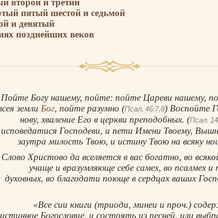
ый второй и третий
ертый пятый шестой и седьмой
мой и девятый
ниях позднейших веков
Пойте Богу нашему, пойте: пойте Цареви нашему, п
всея земли
Бог
, пойте разумно (
) Воспойте Г
Псал. 46:7,8
нову, хваление Его в церкви преподобных. (
Псал. 14
исповедатися Господеви, и пети Имени Твоему, Выш
заутра милость Твою, и истину Твою на всяку нощ
Слово Христово да вселяется в вас богатно, во всяк
учаще и вразумляюще себе самех, во псалмех и 
духовных, во благодати поюще в сердцах ваших Госпо
«Все сии книги (триоди, минеи и проч.) соде
истинное Богословие, и состоять из песней, или выбр