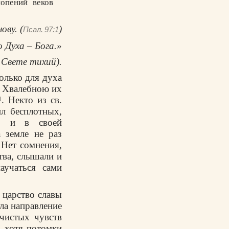
опений веков
нову.
(
)
Псал. 97:1
 Духа – Бога.»
:
Свете тихий).
олько для духа
. Хвалебною их
. Некто из св.
1
л бесплотных,
х, и в своей
 земле не раз
 Нет сомнения,
тва, слышали и
аучаться сами
 царство славы
яла направление
ечистых чувств
А хотя потомки