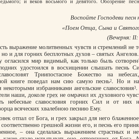
едьмого; и веков восьмого и девятого. Обозрение песн
Воспойте Господеви песн 
«Поем Отца, Сына и Святого
(Вечерня: II
сть выражение молитвенных чувств и стремлений не т
, но и для горних бесплотных духов – святых Ангелов
 огласился мир видимый, как только быль сотворен
подних удостоился в восхищении слышать песнь Си
лавословят Триипостасное Божество на небеса
ной книге поведал нам сию самую песнь
. Но и на
2
 некоторыми избранниками ангельские славословия
.
3
тели наши, доколе
грех
не омрачил их духовного чувс
ть небесные славословия горних Сил и от них н
ворца всяческих хвалебною песнию Ему.
овек отпал от Бога, и грех закрыл для него блаженное
 соответственно грешной жизни его, и песнь его прин
венное, – она сделалась выражением страстных и н
, какие стало испытывать оно, отторгшись от Бога. 