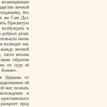
и, возвещающие
арстве вечной
еходящему, без
их же Сам Дух
лять Пресвятую
 возбуждать и
в добрых делах
ательную песнь
и возводят нас
 жажду вечной
, часто весьма
аким образом
и, по суду её
о Божие».
ная
Церковь
от
одарованное ей
ой мог познать
исхождение и
христианского
 раскроет пред