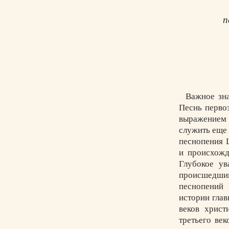
п
Важное зн
Песнь первоз
выражением
служить еще
песнопения 
и происхожд
Глубокое ув
происшедшим
песнопений 
истории гла
веков христ
третьего век