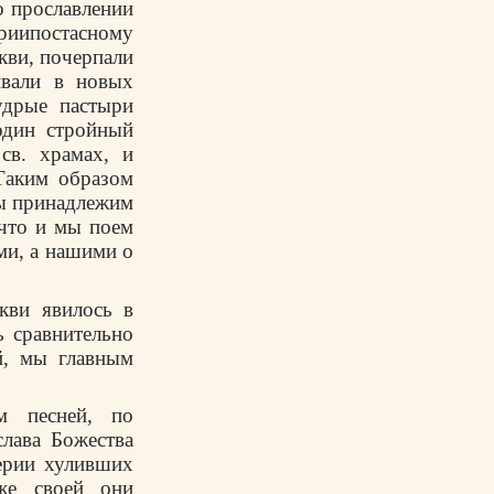
 о прославлении
риипостасному
кви, почерпали
ивали в новых
удрые пастыри
один стройный
св. храмах, и
Таким образом
мы принадлежим
 что и мы поем
ми, а нашими о
кви явилось в
ь сравнительно
й, мы главным
м песней, по
слава Божества
ерии хуливших
же своей они