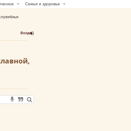
ическое
Семья и здоровье
ослужебных
Вход
славной,