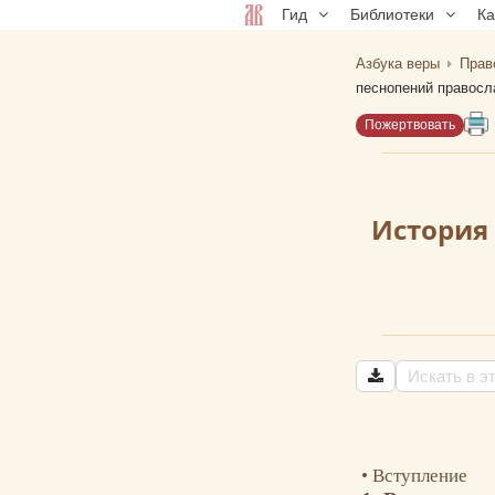
Гид
Библиотеки
К
Азбука веры
Прав
песнопений правосл
Пожертвовать
История
Вступление