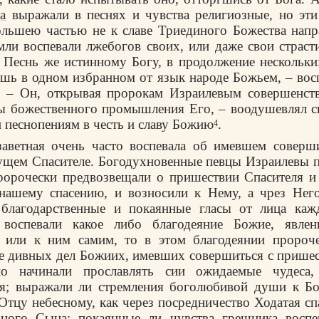
а
выражали в песнях и чувства религиозные, но эти
ольшею частью не к славе Триединого Божества напр
мли воспевали лжебогов своих, или даже свои страст
 Песнь же истинному Богу, в продолжение нескольки
ишь в одном избранном от язык народе Божьем, – восп
; – Он, открывая пророкам Израилевым совершенств
ы божественного промышления Его, – воодушевлял с
 песнопениям в честь и славу Божию
.
4
заветная очень часто воспевала об имевшем соверш
ущем Спасителе. Богодухновенные певцы Израилевы 
ророчески предвозвещали о пришествии Спасителя и
нашему спасению, и возносили к Нему, а чрез Нег
 благодарственные и покаянные гласы от лица ка
воспевали какое либо благодеяние Божие, явле
, или к ним самим, то в этом благодеянии пророче
е дивных дел Божиих, имевших совершиться с прише
но начинали прославлять сии ожидаемые чудеса
я; выражали ли стремления боголюбивой души к Бог
Отцу небесному, как через посредничество Ходатая сп
ного Сына; покаянные ли чувства грешника воспев