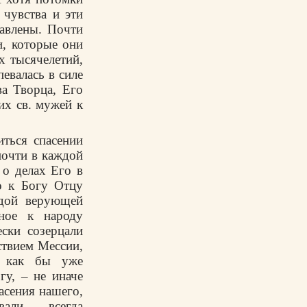
 чувства и эти
авлены. Почти
и, которые они
х тысячелетий,
евалась в силе
а Творца, Его
их св. мужей к
иться спасении
почти в каждой
 о делах Его в
о к Богу Отцу
ждой верующей
нное к народу
ски созерцали
ствием Мессии,
, как бы уже
у, – не иначе
асения нашего,
али, – всегда