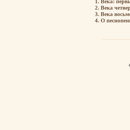
1. Века: перв
2. Века четв
3. Века вось
4. О песнопе