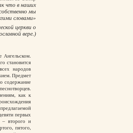
ак что в наших
 собственно мы
угими словами»
ской церкви о
ославной вере.)
е Ангельском.
го становится
всех народов
жием. Предмет
го содержание
песнотворцев.
ениям, как к
роисхождения
предлагаемой
девяти первых
 – второго и
того, пятого,