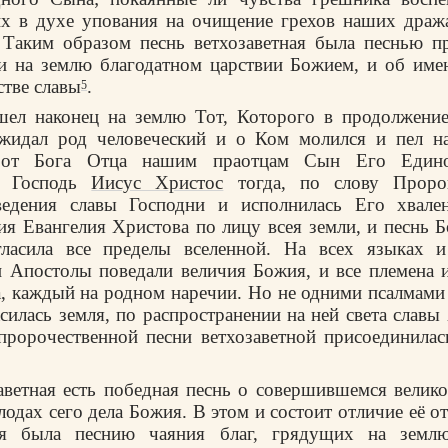
их в духе упования на очищение грехов наших дра
. Таким образом песнь ветхозаветная была песнью п
и на землю благодатном царствии Божием, и об им
стве славы
.
5
шел наконец на землю Тот, Которого в продолжение
жидал род человеческий и о Ком молился и пел н
 от Бога Отца нашим праотцам Сын Его Един
и Господь
Иисус Христос
тогда, по слову Пророк
ведения славы Господни и исполнилась Его хвале
ия Евангелия Христова по лицу всея земли, и песнь 
гласила все пределы вселенной. На всех языках и
и Апостолы поведали величия Божия, и все племена 
а, каждый на родном наречии. Но не одними псалмами
силась земля, по распространении на ней света славы 
пророчественной песни ветхозаветной присоединилас
аветная есть победная песнь о совершившемся велик
лодах сего дела Божия. В этом и состоит отличие её о
рая была песнию чаяния благ, грядущих на земл