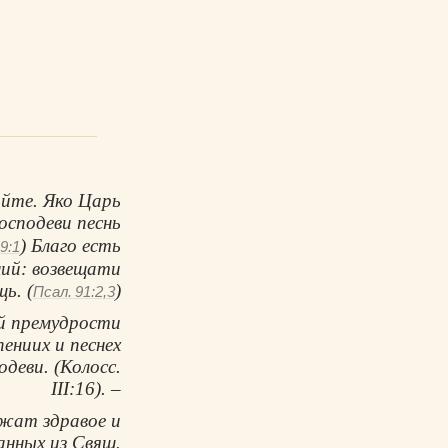
ойте. Яко Царь
осподеви песнь
) Благо есть
9:1
ний: возвещати
ь. (
)
Псал. 91:2,3
ой премудрости
пениих и песнех
деви. (Колосс.
III:16). –
ржат здравое и
анных из Свящ.