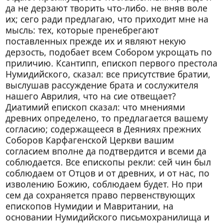
да не дерзают творить что-либо. не вняв воле
их; сего ради предлагаю, что приходит мне на
мысль: тех, которые пренебрегают
поставленных прежде их и являют некую
дерзость, подобает всем Собором укрощать по
приличию. Ксантипп, епископ первого престола
Нумидийского, сказал: все присутствие братии,
выслушав рассуждение брата и сослужителя
нашего Аврилия, что на сие отвещает?
Диатимий епископ сказал: что мнениями
древних определено, то предлагается вашему
согласию; содержащееся в Деяниях прежних
Соборов Карфагенской Церкви вашим
согласием вполне да подтвердится и всеми да
соблюдается. Все епископы рекли: сей чин был
соблюдаем от Отцов и от древних, и от нас, по
изволению Божию, соблюдаем будет. Но при
сем да сохраняется право первенствующих
епископов Нумидии и Мавритании, на
основании Нумидийского письмохранилища и