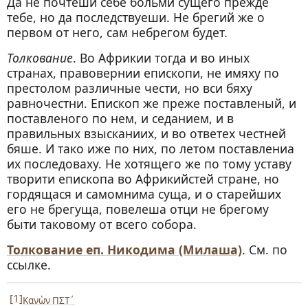
Да не почтеши себе больми сущего прежде
тебе, но да последствуеши. Не брегий же о
первом от него, сам небрегом будет.
Толкование
. Во Африкии тогда и во иных
странах, правовернии епископи, не имяху по
престолом различные чести, но вси бяху
равночестни. Епископ же преже поставленый, и
поставленого по нем, и седанием, и в
правильных взысканиих, и во ответех честней
бяше. И тако иже по них, по летом поставлениа
их последоваху. He хотящего же по тому уставу
творити епископа во Африкийстей стране, но
гордящася и самомнима суща, и о старейших
его не брегуща, повелеша отци не брегому
быти таковому от всего собора.
Толкование еп. Никодима (Милаша)
. См. по
ссылке.
[1]
Κανὼν ΠΣΤ´