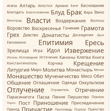
Алтарь
Беснование
Агапа
Апостол
Ариане
Баня
Брак
Блуд
Вино
Вера
Благодать
Благословение
Власти
Воздержание
Волосы
Виноград
Грамота
Воскресенье
Воровство
Гонение
Грех
Донатисты
Девство
Досаждение
Душа
Ересь
Епитимия
Евномиане
Извержение
Идол
Зрелища
Игра
Каноны
Клятва
Книга
Истечение
Иконы
Исповедник
Крещение
Корчма
Константинополь
Молитва
Литургия
Монастырь
Миро
Монах
Монашество
Мученичество
Обет
Мясо
Общение
Оглашение
Оккультизм
Одежда
Отлучение
Отречение
Отравитель
Пасха
Пение
Парасинагога
Пиршество
Поклон
Приношение
Пост
Присоединение
Порно
Причастие
Приход
Пьянство
Проповедь
Псалом