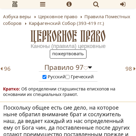
Азбука веры
Церковное право
Правила Поместных
соборов
Карфагенский Собор (393-419 гг.)
ЦЕРКОВНОЕ ПРАВО
Каноны (правила) церковные
пожертвовать
Правило 97
96
98
Русский
Греческий
Об определении старшинства епископов на
основании их специальных грамот.
Поскольку общее есть сие дело, на которое
ныне обратил внимание брат и сослужитель
наш, да ведает каждый из нас определенный
ему от Бога чин, да поставленные после других
отдают преимущество поставленным прежде и