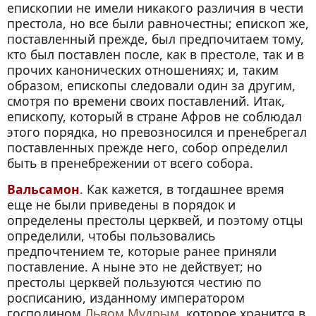
епископии не имели никакого различия в чести
престола, но все были равночестны; епископ же,
поставленный прежде, был предпочитаем тому,
кто был поставлен после, как в престоле, так и в
прочих канонических отношениях; и, таким
образом, епископы следовали один за другим,
смотря по времени своих поставлений. Итак,
епископу, который в стране Афров не соблюдал
этого порядка, но превозносился и пренебрегал
поставленных прежде него, собор определил
быть в пренебрежении от всего собора.
Вальсамон
. Как кажется, в тогдашнее время
еще не были приведены в порядок и
определены престолы церквей, и поэтому отцы
определили, чтобы пользовались
предпочтением те, которые ранее приняли
поставление. А ныне это не действует; но
престолы церквей пользуются честию по
росписанию, изданному императором
господином
Львом Мудрым
, которое хранится в