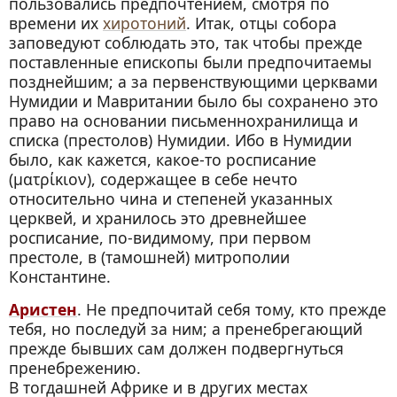
пользовались предпочтением, смотря по
времени их
хиротоний
. Итак, отцы собора
заповедуют соблюдать это, так чтобы прежде
поставленные епископы были предпочитаемы
позднейшим; а за первенствующими церквами
Нумидии и Мавритании было бы сохранено это
право на основании письменнохранилища и
списка (престолов) Нумидии. Ибо в Нумидии
было, как кажется, какое-то росписание
(ματρίκιον), содержащее в себе нечто
относительно чина и степеней указанных
церквей, и хранилось это древнейшее
росписание, по-видимому, при первом
престоле, в (тамошней) митрополии
Константине.
Аристен
. Не предпочитай себя тому, кто прежде
тебя, но последуй за ним; а пренебрегающий
прежде бывших сам должен подвергнуться
пренебрежению.
В тогдашней Африке и в других местах