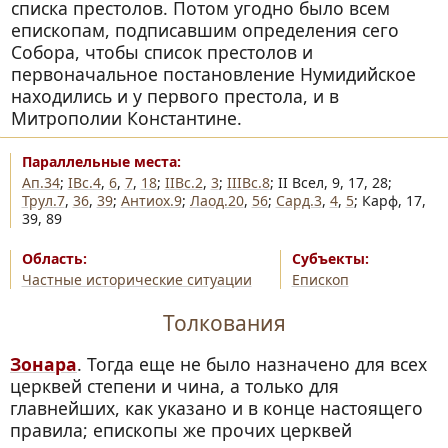
списка престолов. Потом угодно было всем
епископам, подписавшим определения сего
Собора, чтобы список престолов и
первоначальное постановление Нумидийское
находились и у первого престола, и в
Митрополии Константине.
Ап.34
;
IВс.4
,
6
,
7
,
18
;
IIВс.2
,
3
;
IIIВс.8
; II Всел, 9, 17, 28;
Трул.7
,
36
,
39
;
Антиох.9
;
Лаод.20
,
56
;
Сард.3
,
4
,
5
; Карф, 17,
39, 89
Частные исторические ситуации
Епископ
Толкования
Зонара
. Тогда еще не было назначено для всех
церквей степени и чина, а только для
главнейших, как указано и в конце настоящего
правила; епископы же прочих церквей