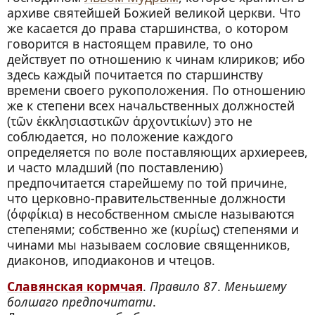
архиве святейшей Божией великой церкви. Что
же касается до права старшинства, о котором
говорится в настоящем правиле, то оно
действует по отношению к чинам клириков; ибо
здесь каждый почитается по старшинству
времени своего рукоположения. По отношению
же к степени всех начальственных должностей
(τῶν ἐκκλησιαστικῶν ἀρχοντικίων) это не
соблюдается, но положение каждого
определяется по воле поставляющих архиереев,
и часто младший (по поставлению)
предпочитается старейшему по той причине,
что церковно-правительственные должности
(όφφίκια) в несобственном смысле называются
степенями; собственно же (κυρίως) степенями и
чинами мы называем сословие священников,
диаконов, иподиаконов и чтецов.
Славянская кормчая
.
Правило 87
.
Меньшему
болшаго предпочитати
.