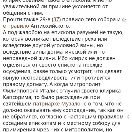
уважительной ли причине уклоняется от
общения с ним.
Прочти также 29-е (
37
) правило сего собора и
4-
е правило
Антиохийского.
А под жалобою на епископа разумей не такую,
которая возникает вследствие греха или
вследствие другой уголовной вины, но
вследствие вины догматической или по
неправедной жизни. Ибо клирик не должен
отделяться от своего епископа прежде
осуждения, разве только усмотрит, что делает
явную несправедливость, или противится
правому догмату. А когда митрополит
Филиппополя Италик отлучил своего клирика
Капсорима, то было рассуждение при
святейшем
патриархе Музалоне
о том, что не
должно оказывать ему сострадание, так как он
не обратился, согласно с настоящим правилом, к
соседним епископам и к местному собору для
примирения чрез них с митрополитом, но