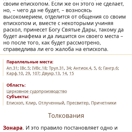
своим епископом. Если же он этого не сделает,
но, – чего да не будет, – возносясь
высокомерием, отделится от общения со своим
епископом и, вместе с некоторыми учиняя
раскол, принесет Богу Святые Дары, такому да
будет анафема и да лишится он своего места –
но после того, как будет рассмотрено,
справедлива ли его жалоба на епископа.
Ап.31
;
IВс.5
;
IVВс.18
;
Трул.31
,
34
;
Антиох.4
,
5
,
6
;
Гангр.6
;
Карф.10
,
29
,
107
;
Двукр.13
,
14
,
15
Церковное судопроизводство
Епископ
,
Клир
,
Отлученный
,
Пресвитер
,
Причетники
Толкования
Зонара
. И это правило постановляет одно и