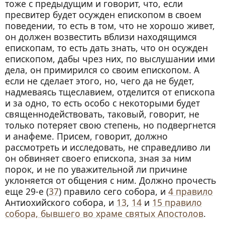
тоже с предыдущим и говорит, что, если
пресвитер будет осужден епископом в своем
поведении, то есть в том, что не хорошо живет,
он должен возвестить вблизи находящимся
епископам, то есть дать знать, что он осужден
епископом, дабы чрез них, по выслушании ими
дела, он примирился со своим епископом. А
если не сделает этого, но, чего да не будет,
надмеваясь тщеславием, отделится от епископа
и за одно, то есть особо с некоторыми будет
священнодействовать, таковый, говорит, не
только потеряет свою степень, но подвергнется
и анафеме. Присем, говорит, должно
рассмотреть и исследовать, не справедливо ли
он обвиняет своего епископа, зная за ним
порок, и не по уважительной ли причине
уклоняется от общения с ним. Должно прочесть
еще 29-е (
37
) правило сего собора, и
4 правило
Антиохийского собора, и
13
,
14
и
15 правило
собора, бывшего во храме святых Апостолов
.