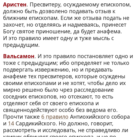
Аристен
. Пресвитеру, осуждаемому епископом,
должно быть дозволено подавать отзыв к
ближним епископам. Если же отзыва подать не
захочет, но отделяясь и надмеваясь, принесет
Богу святое приношение, да будет анафема.
И это правило имеет одну и туже мысль с
предыдущим.
Вальсамон
. И это правило постановляет одно и
тоже с предыдущим; ибо определяет не только
подвергать извержению, но и предавать
анафеме тех пресвитеров, которые осуждены
своими епископами и не хотят, чтобы дело их
мирно решено было чрез расследование
соседних епископов, но отсекают, то есть
отделяют себя от своего епископа и
священнодействуют особо без ведома его.
Прочти также
6 правило
Антиохийского собора
и
14
Сардикийского. Но должно, говорит,
рассмотреть и исследовать, не справедливо ли
клирик обвиняет своего епископа, и не по