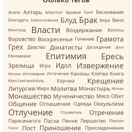
Алтарь
Беснование
Агапа
Апостол
Ариане
Баня
Брак
Блуд
Вино
Вера
Благодать
Благословение
Власти
Воздержание
Волосы
Виноград
Грамота
Воскресенье
Воровство
Гонение
Грех
Донатисты
Девство
Досаждение
Душа
Ересь
Епитимия
Евномиане
Извержение
Идол
Зрелища
Игра
Каноны
Клятва
Книга
Истечение
Иконы
Исповедник
Крещение
Корчма
Константинополь
Молитва
Литургия
Монастырь
Миро
Монах
Монашество
Мученичество
Обет
Мясо
Общение
Оглашение
Оккультизм
Одежда
Отлучение
Отречение
Отравитель
Пасха
Пение
Парасинагога
Пиршество
Поклон
Приношение
Пост
Присоединение
Порно