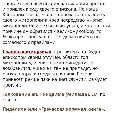
прежде всего обеспокоил патриарший престол
и привлек к суду своего епископа. Но когда
Капсорим сказал, что он просил сострадания у
своего митрополита чрез посредство многих
митрополитов и не был выслушан, и что по этой
причине он обратился к великому собору; то
было признано, что он не сделал ничего не
согласного с правилами.
Славянская кормчая
. Пресвитер
аще
будет
епископом своим отлучен, области тоя
митрополиту, и епископом припадати не
возбранится.
Аще
же к тем не припадет, но
раскол творя, и гордяся святыню Богови
принесет, рекше паки начнет служити, да будет
проклят.
Толкование еп. Никодима (Милаша)
. См. по
ссылке.
Пидалион или «Греческая кормчая книга»
.