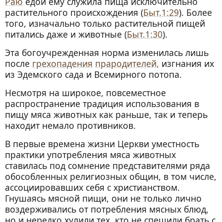
Раю
едой ему служила пища исключительно
растительного происхождения (
Быт.1:29
). Более
того, изначально только растительной пищей
питались даже и животные (
Быт.1:30
).
Эта богоучрежденная норма изменилась лишь
после
грехопадения
прародителей,
изгнания их
из Эдемского сада и Всемирного потопа.
Несмотря на широкое, повсеместное
распространение традиция использования в
пищу мяса животных как раньше, так и теперь
находит немало противников.
В первые времена жизни Церкви уместность
практики употребления мяса животных
ставилась под сомнение представителями ряда
обособленных религиозных общин, в том числе,
ассоциировавших себя с христианством.
Гнушаясь мясной пищи, они не только лично
воздерживались от потребления мясных блюд,
но и нередко хулили тех, кто не спешили брать с