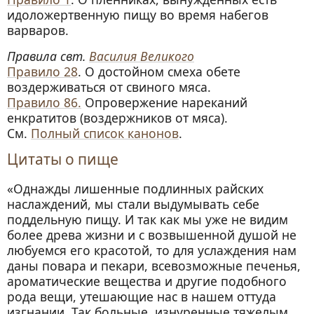
идоложертвенную пищу во время набегов
варваров.
Правила свт.
Василия Великого
Правило 28
. О достойном смеха обете
воздерживаться от свиного мяса.
Правило 86.
Опровержение нареканий
енкратитов (воздержников от мяса).
См.
Полный список канонов
.
Цитаты о пище
«Однажды лишенные подлинных райских
наслаждений, мы стали выдумывать себе
поддельную пищу. И так как мы уже не видим
более древа жизни и с возвышенной душой не
любуемся его красотой, то для услаждения нам
даны повара и пекари, всевозможные печенья,
ароматические вещества и другие подобного
рода вещи, утешающие нас в нашем оттуда
изгнании. Так больные, изнуренные тяжелым