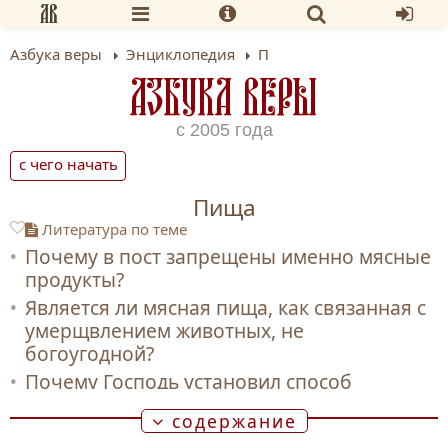
Азбука веры
Энциклопедия
П
АЗБУКА ВЕРЫ
с 2005 года
с чего начать
Пища
Литература по теме
Почему в пост запрещены именно мясные
продукты?
Является ли мясная пища, как связанная с
умерщвлением животных, не
богоугодной?
Почему Господь установил способ
соединения людей с Собой через
содержание
вкушение?