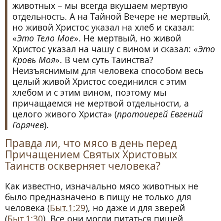
животных – мы всегда вкушаем мертвую
отдельность. А на Тайной Вечере не мертвый,
но живой Христос указал на хлеб и сказал:
«
Это Тело Мое
». Не мертвый, но живой
Христос указал на чашу с вином и сказал: «
Это
Кровь Моя
». В чем суть Таинства?
Неизъяснимым для человека способом весь
целый живой Христос соединился с этим
хлебом и с этим вином, поэтому мы
причащаемся не мертвой отдельности, а
целого живого Христа» (
протоиерей Евгений
Горячев
).
Правда ли, что мясо в день перед
Причащением Святых Христовых
Таинств оскверняет человека?
Как известно, изначально мясо животных не
было предназначено в пищу не только для
человека (
Быт.1:29
), но даже и для зверей
(
Быт.1:30
). Все они могли питаться пищей