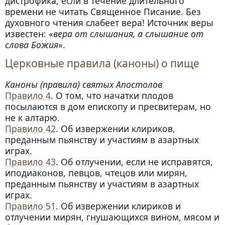
дистрофика, если в течение длительного
времени не читать Священное Писание. Без
духовного чтения слабеет вера! Источник веры
известен: «
вера от слышания, а слышание от
слова Божия
».
Церковные правила (каноны) о пище
Каноны (правила) святых Апостолов
Правило 4
. О том, что начатки плодов
посылаются в дом епископу и пресвитерам, но
не к алтарю.
Правило 42
. Об извержении клириков,
преданным пьянству и участиям в азартных
играх.
Правило 43
. Об отлучении, если не исправятся,
иподиаконов, певцов, чтецов или мирян,
преданным пьянству и участиям в азартных
играх.
Правило 51
. Об извержении клириков и
отлучении мирян, гнушающихся вином, мясом и