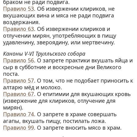
браком не ради подвига.
Правило 53
. Об извержении клириков, не
вкушающих вина и мяса не ради подвига
воздержания.
Правило 63
. Об извержении клириков и
отлучении мирян, употребляющих в пищу
удавленину, звероядину, или мертвечину.
Каноны V-VI Трулльского собора
Правило 56
. О запрете практики вкушать яйца и
сыр в субботние и воскресные дни Великого
поста.
Правило 57
. О том, что не подобает приносить к
алтарю мёд и молоко.
Правило 67
. О епитимии для вкушающих кровь
(извержение для клириков, отлучение для
мирян).
Правило 74
. О запрете в храме совершать
агапы, вкушать пищу, постилать ложа.
Правило 99
. О запрете вносить мясо в храм.