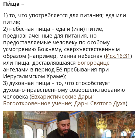
Правда ли, что мясо в день перед
Пи́ща
–
Причащением Святых Христовых Таинств
1) то, что употребляется для питания; еда или
оскверняет человека?
питие;
Священное Писание как духовная пища
2) небесная пища – еда и (или) питие,
Церковные правила (каноны) о пище
предназначенные для питания, но
Цитаты о пище
предоставляемые человеку по особому
усмотрению Божьему, сверхъестественным
образом (например, манна небесная (
Исх.16:31
)
или пища, доставлявшаяся
Богородице
ангелами в период Её пребывания при
Иерусалимском Храме);
3) духовная пища – то, что способствует
духовно-нравственному совершенствованию
человека (
Евхаристические Дары
;
Богооткровенное учение
;
Дары Святого Духа
).