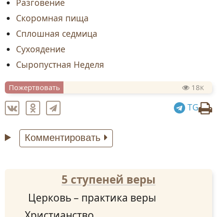
Разговение
Скоромная пища
Сплошная седмица
Сухоядение
Сыропустная Неделя
Пожертвовать
18
K
TG
Комментировать
5 ступеней веры
Церковь – практика веры
Христианство