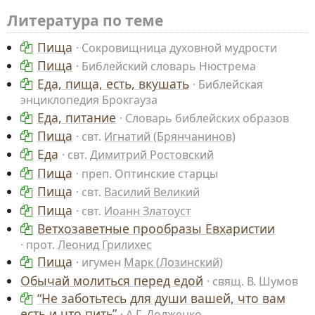
Литература по теме
Пища
Сокровищница духовной мудрости
Пища
Библейский словарь Нюстрема
Еда, пища, есть, вкушать
Библейская
энциклопедия Брокгауза
Еда, питание
Словарь библейских образов
Пища
свт.
Игнатий (Брянчанинов)
Еда
свт.
Димитрий Ростовский
Пища
преп. Оптинские старцы
Пища
свт.
Василий Великий
Пища
свт.
Иоанн Златоуст
Ветхозаветные прообразы Евхаристии
прот.
Леонид Грилихес
Пища
игумен
Марк (Лозинский)
Обычай молиться перед едой
свящ. В. Шумов
“Не заботьтесь для души вашей, что вам
есть и что пить”
А.Г. Долженко