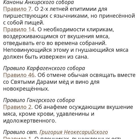
Каноны Анкирского собора
Правило 7
. О 2-х летней епитимии для
пиршествующих с язычниками, но принесённой
с собой пищей.
Правило 14
. О необходимости клирикам,
воздерживающимся от вкушения мяса,
отведывать его во времена собраний.
Неповинующийся этому и гнушающийся мяса
должен быть извержен из сана.
Правило Карфагенского собора
Правило 46
. Об отмене обычая освящать вместе
со Святыми Дарами мёд и вино для
новокрещённых.
Правило Гангрского собора
Правило 2
. Об анафеме осуждающим вкушение
мяса, кроме крови, удавленины и
идоложертвенного.
Правило свт.
Григория Неокесарийского
Правило 1
. О пленниках, вынужденных есть