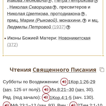
Иа́кова
Леоновича
,
Петра
Петрикова
,
Николая
Скворцова
, пресвитеров и
Николая
Цветкова
, протодиакона
,
прмц. Марии
(Рыковой)
, монахини,
и
мц.
Людмилы
Петровой
(1937)
Иконы Божией Матери:
Новоникитская
(372)
Чтения
Священного Писания
Субботы по Воздвижении:
1Кор.1:26-29
(
зач
. 125 от полу́).
(
зач.
30).
Ин.8:21–30
Ряд. (под зачало):
(зач. 130).
1Кор.4:1-5
(зач. 93).
Вмч
.:
Мф.23:1–12
2Тим.2:1-10