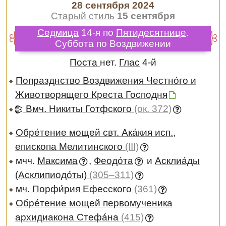
28 сентября 2024
Старый стиль
15 сентября
Седмица
14-я по
Пятидесятнице
.
Суббота по Воздвижении
Поста
нет.
Глас
4-й
Попразднство Воздвижения Честно́го и
Животворящего Креста Господня
Вмч. Никиты Готфского
(ок. 372)
Обре́тение мощей свт. Ака́кия исп.,
епископа Мелитинского
(III)
мчч.
Максима
,
Феодо́та
и
Асклиа́ды
(Асклипиодо́ты)
(305–311)
мч. Порфи́рия Ефесского
(361)
Обре́тение мощей первомученика
архидиакона Стефа́на
(415)