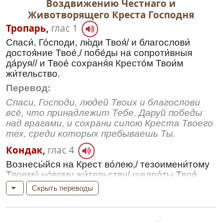
Воздвижению Честнаго и
Животворящего Креста Господня
Тропарь
,
глас 1
Спаси́, Го́споди, лю́ди Твоя́/ и благослови́
достоя́ние Твое́,/ побе́ды на сопроти́вныя
да́руя// и Твое́ сохраня́я Кресто́м Твои́м
жи́тельство.
Перевод:
Спаси, Господи, людей Твоих и благослови
всё, что принадлежит Тебе. Даруй победы
над врагами, и сохрани силою Креста Твоего
тех, среди которых пребываешь Ты.
Кондак
,
глас 4
Вознесы́йся на Крест во́лею,/ тезоимени́тому
Твоему́ но́вому жи́тельству/ щедро́ты Твоя́
да́руй, Христе́ Бо́же,/ возвесели́ нас си́лою
Скрыть переводы
Твое́ю,/ побе́ды дая́ нам на сопоста́ты,/
посо́бие иму́щим Твое́ ору́жие ми́ра,//
непобеди́мую побе́ду.