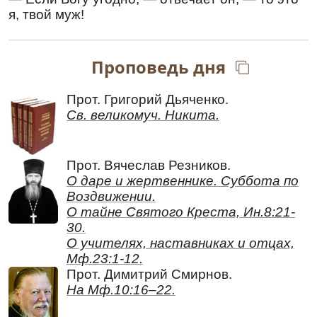
мучителей низложил, сокрушил и демонов
я, твой муж!
немощные дерзости. По молитвам его,
Христе Боже, спаси души наши.
Ин тропарь
,
глас 4
Проповедь дня
Крест Христо́в, я́ко не́кое ору́жие усе́рдно
восприи́м,/ и к боре́нию враго́в прите́кл еси́,/ и
Прот. Григорий Дьяченко.
за Христа́ пострада́в,/ последи́ огне́м
Св. великомуч. Никита.
свяще́нную твою́ ду́шу Го́споду пре́дал еси́:/
отону́дуже и даро́в исцеле́ния/ от Него́
сподо́бился еси́ прия́ти,/ великому́чениче
Прот. Вячеслав Резников.
Ники́то./ Моли́ Христа́ Бо́га// спасти́ся душа́м
О даре и жертвеннике. Суббота по
на́шим.
Воздвижении.
Перевод:
О тайне Святого Креста, Ин.8:21-
30.
Крест Христов, как будто оружие смело
О учителях, наставниках и отцах,
взяв, на битву против врагов ты поспешил и
Мф.23:1-12.
за Христа пострадал, после чего и
Прот. Димитрий Смирнов.
священную твою душу отдал Господу,
На Мф.10:16–22.
потому и удостоился от Него получить дар
исцелений, великомученик Никита. Моли