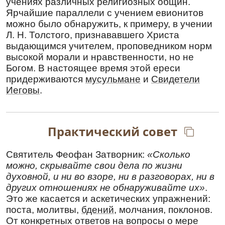
Христо́в, у Царя́ Небе́снаго испроси́ стране́
учениях различных религиозных общин.
на́шей Росси́йстей мир, здра́вие и спасе́ние, и
Ярчайшие параллели с учением евионитов
на враги́ побе́ду и одоле́ние, благоустрое́ние,
можно было обнаружить, к примеру, в учении
тишину́ и благоде́нствие. Христолюби́вому
Л. Н. Толстого, признававшего Христа
во́инству бу́ди сора́тай и помо́щник на враги́ и
выдающимся учителем, проповедником норм
всем лю́дем правосла́вным яви́ твое́ свято́е
высокой морали и нравственности, но не
заступле́ние: боля́щия исцели́, скорбя́щия
Богом. В настоящее время этой ереси
уте́ши, бе́дствующим помози́. Ей, уго́дниче
придерживаются
мусульмане
и
Свидетели
Бо́жий и му́чениче долготерпели́вый! Не
Иеговы
.
забу́ди святу́ю оби́тель твою́ и вся живу́щия в
ней и подвиза́ющияся и́нокини же и мирски́я,
но поспеши́ им в смире́нии и терпе́нии носи́ти
и́го Христо́во и от вся́ких бед и искуше́ний
Практический совет
ми́лостивне изба́ви. Всех у́бо нас приведи́ в
ти́хое приста́нище спасе́ния и насле́дники
Святитель Феофан Затворник:
«Сколько
сподо́би бы́ти пресве́тлаго Ца́рствия Христо́ва
можно, скрывайте свои дела по жизни
святы́ми твои́ми моли́твами, да сла́вим и пое́м
духовной, и ни во взоре, ни в разговорах, ни в
вели́кия щедро́ты Отца́ и Сы́на и Свята́го
других отношениях не обнаруживайте их»
.
Ду́ха, в Тро́ице сла́вимаго и покланя́емаго
Это же касается и аскетических упражнений:
Бо́га, и твое́ свято́е заступле́ние во ве́ки веко́в.
поста, молитвы,
бдений
, молчания, поклонов.
Ами́нь.
От конкретных ответов на вопросы о мере