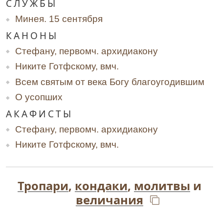
СЛУЖБЫ
Минея. 15 сентября
КАНОНЫ
Стефану, первомч. архидиакону
Никите Готфскому, вмч.
Всем святым от века Богу благоугодившим
О усопших
АКАФИСТЫ
Стефану, первомч. архидиакону
Никите Готфскому, вмч.
Тропари
,
кондаки
,
молитвы
и
величания