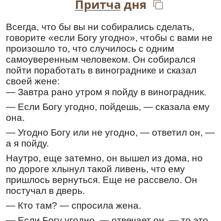
Притча
дня
Перевод:
Вознесенный на Крест добровольно,
Всегда, что бы вы ни собирались сделать,
соименному Тебе новому народу милости
говорите «если Богу угодно», чтобы с вами не
Твои даруй, Христе Боже; возвесели силою
произошло то, что случилось с одним
Твоею верных людей Твоих, подавая им
самоуверенным человеком. Он собирался
победы над врагами, – да имеют они помощь
пойти поработать в винограднике и сказал
от Тебя, оружие мира, непобедимый знак
своей жене:
победы.
— Завтра рано утром я пойду в виноградник.
Великомученику Никите Готфскому
— Если Богу угодно, пойдешь, — сказала ему
Тропарь
,
глас 4
она.
Му́ченик Твой, Го́споди, Ники́та/ во страда́нии
— Угодно Богу или не угодно, — ответил он, —
свое́м вене́ц прия́т нетле́нный от Тебе́, Бо́га
а я пойду.
на́шего:/ име́яй бо кре́пость Твою́,/ мучи́телей
низложи́,/ сокруши́ и де́монов немощны́я
Наутро, еще затемно, он вышел из дома, но
де́рзости./ Того́ моли́твами// спаси́ ду́ши на́ша.
по дороге хлынул такой ливень, что ему
Перевод:
пришлось вернуться. Еще не рассвело. Он
постучал в дверь.
Мученик
Твой, Господи, Никита подвигом
своим венец нетленный получил от Тебя,
— Кто там? — спросила жена.
Бога нашего; ибо он, имея силу Твою,
— Если Богу угодно, — отвечает он, — то это