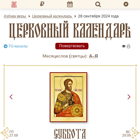
Разделы портала
Азбука веры
Церковный календарь
28 сентября 2024 года
ЦЕРКОВНЫЙ КАЛЕНДАРЬ
«Азбука веры»
Гид
Пожертвовать
TG-каналы
Библиотеки
Месяцеслов
(
cвятцы):
А–Я
Календарь
Молитва
Медиа
Проверь себя
Тематическое
СУББОТА
Семья и здоровье
ПТ
ВС
27.09
29.09