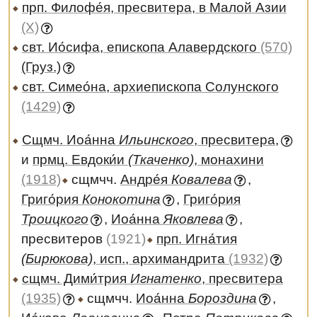
прп. Филофе́я, пресвитера, в Малой Азии
(X)
свт. Ио́сифа, епископа Алавердского
(570)
(Груз.)
свт. Симео́на, архиепископа Солунского
(1429)
Сщмч. Иоа́нна
Ильинского
, пресвитера,
и
прмц. Евдоки́и
(Ткаченко)
, монахини
(1918)
сщмчч.
Андре́я
Ковалева
,
Григо́рия
Конокотина
,
Григо́рия
Троицкого
,
Иоа́нна
Яковлева
,
пресвитеров
(1921)
прп. Игна́тия
(Бирюкова)
, исп., архимандрита
(1932)
сщмч. Дими́трия
Игнатенко
, пресвитера
(1935)
сщмчч.
Иоа́нна
Бороздина
,