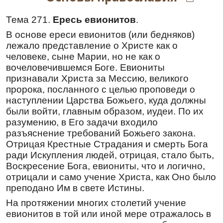
о́бразу твоему́, по́двиги же и чудеса́ твоя́ и
мно́гое сострада́ние твое́ к лю́дем
Тема 271.
Ересь евионитов
.
прославля́юще, мо́лим тя приле́жно: яви́ нам
В основе ереси евионитов (или бедняков)
смире́нным и гре́шным свято́е и многомо́щное
лежало представление о Христе как о
твое́ заступле́ние, се бо грех ра́ди на́ших не
и́мамы свобо́ды чад Бо́жиих, е́же о потре́бах
человеке, сыне Марии, но не как о
на́ших Го́спода и Влады́ку на́шего
вочеловечившемся Боге. Евиониты
дерзнове́нно проси́ти, но тебе́ моли́твенника к
признавали Христа за Мессию, великого
Нему́ благоприя́тнаго предлага́ем и о твое́м
пророка, посланного с целью проповеди о
предста́тельстве взыва́ем, испроси́ нам у
наступлении Царства Божьего, куда должны
Го́спода благопотре́бныя да́ры душа́м и
были войти, главным образом, иудеи. По их
телесе́м на́шим, ве́ру пра́вую, спасе́ния
разумению, в Его задачи входило
наде́жду несомне́нную, любо́вь же ко всем
разъяснение требований Божьего закона.
нелицеме́рную, во искуше́ниих му́жество, в
Отрицая Крестные Страдания и смерть Бога
злострада́ниих терпе́ние, в моли́твах
ради Искупления людей, отрицая, стало быть,
постоя́нство, душ и теле́с здра́вие, земли́
Воскресение Бога, евиониты, что и логично,
плодоно́сие, возду́ха благорастворе́ние,
отрицали и само учение Христа, как Оно было
жите́йских потре́б дово́льство, ми́рное и
преподано Им в свете Истины.
благоче́стное на земли́ житие́, христиа́нскую
жития́ кончи́ну и до́брый отве́т на стра́шнем
На протяжении многих столетий учение
суди́ще Христо́вом. Еще́ же, о страстоте́рпче
евионитов в той или иной мере отражалось в