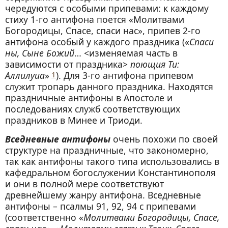
чередуются с особыми припевами: к каждому
стиху 1-го антифона поется «Мо­литвами
Богородицы, Спасе, спаси нас», припев 2-го
антифона особый у каждого праздника («
Спаси
ны, Сыне Божий
… <изменяемая часть в
зависимости от праздника>
поющия Ти:
Аллилуиа
»
1
). Для 3-го антифона припевом
служит тропарь данного праздника. Находятся
праздничные антифоны в Апостоле и
последованиях служб соответствующих
праздников в Минее и Триоди.
Вседневные антифоны
очень похожи по своей
структуре на праздничные, что закономерно,
так как антифоны такого типа использовались в
кафедральном богослужении Константинополя
и они в полной мере соответствуют
древнейшему жанру антифона. Вседневные
антифоны – псалмы 91, 92, 94 с припевами
(соответственно «
Мо­литвами Богородицы, Спасе,