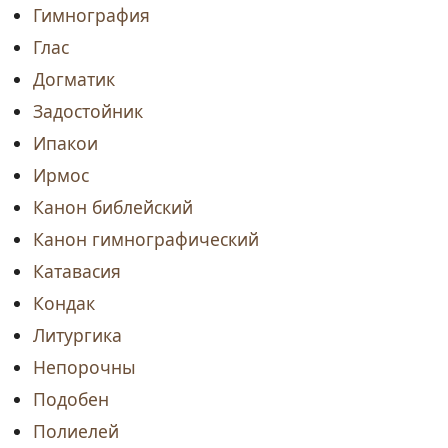
Гимнография
Глас
Догматик
Задостойник
Ипакои
Ирмос
Канон библейский
Канон гимнографический
Катавасия
Кондак
Литургика
Непорочны
Подобен
Полиелей