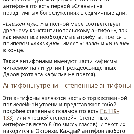
антифона (то есть первой «Славы») на
праздничных богослужениях в седмичные дни.
«
Блажен муж…
» в полной мере соответствует
древнему константинопольскому антифону, так
как имеет все необходимые атрибуты: поется с
припевом «
Аллилуиа
», имеет «
Слава
» и «
И ныне
»
в конце.
Также антифонами именуют части кафисмы,
читаемой на литургии Преждеосвященных
Даров (хотя эта кафисма не поется).
Антифоны утрени – степенные антифоны
Эти антифоны являются частью торжественной
полиелейной утрени и представляют собой
подобие степенных псалмов (то есть
Пс.119–
133
), или «песней степеней». Степенных
антифонов всего 8 (по числу гласов), и текст их
находится в Октоихе. Каждый антифон любого