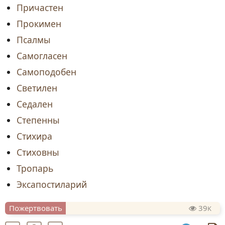
Причастен
Прокимен
Псалмы
Самогласен
Самоподобен
Светилен
Седален
Степенны
Стихира
Стиховны
Тропарь
Эксапостиларий
Пожертвовать
39
K