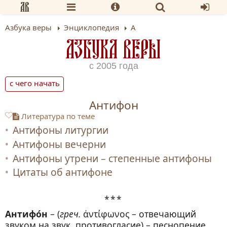
Азбука веры
Энциклопедия
А
АЗБУКА ВЕРЫ
с 2005 года
с чего начать
Антифон
Литература по теме
Антифоны литургии
Антифоны вечерни
Антифоны утрени – степенные антифоны
Цитаты об антифоне
Антифо́н
– (
греч.
ἀντίφωνος – отвечающий
звуком на звук, противогласие) – песнопение,