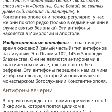
спаси нас
», «
Мо­литвами святых Твоих, Спасе,
спаси нас
» и «
Спаси ны, Сыне Божий, во святых
Дивен сый, поющия Ти: Аллилуия
»). В
Константинополе они пелись регулярно, у нас
же они поются редко (только в седмичные дни в
случае святых без знака). Эти антифоны
находятся в Ирмологии и Апостоле.
Изобразительные антифоны
– в настоящее
время основной (самый частый) тип антифонов
на литургии. Это Псалмы 102, 145 и Заповеди
блаженства. Они не являются антифонами в
классическом смысле, так как поются без
рефрена. Эти антифоны перешли к нам из чина
изобразительных, который использовался в
монастырском богослужении Константинополя.
Антифоны вечерни
В первую очередь этот термин применяется к 1-
й кафисме, которая поется целиком в
воскресные дни и в формате только 1-го