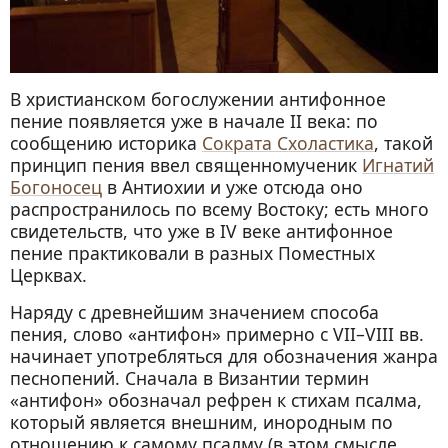
В христианском богослужении антифонное
пение появляется уже в начале II века: по
сообщению историка
Сократа Схоластика
, такой
принцип пения ввел священномученик
Игнатий
Богоносец
в Антиохии и уже отсюда оно
распространилось по всему Востоку; есть много
свидетельств, что уже в IV веке антифонное
пение практиковали в разных Поместных
Церквах.
Наряду с древнейшим значением способа
пения, слово «антифон» примерно с VII–VIII вв.
начинает употребляться для обозначения жанра
песнопений. Сначала в Византии термин
«антифон» обозначал рефрен к стихам псалма,
который является внешним, инородным по
отношению к самому псалму (в этом смысле