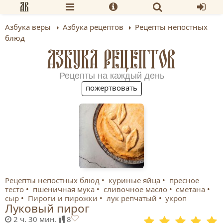
Азбука веры
Азбука рецептов
Рецепты непостных
блюд
АЗБУКА РЕЦЕПТОВ
Рецепты на каждый день
пожертвовать
Рецепты непостных блюд
куриные яйца
пресное
тесто
пшеничная мука
сливочное масло
сметана
сыр
Пироги и пирожки
лук репчатый
укроп
Луковый пирог
2 ч. 30 мин.
8