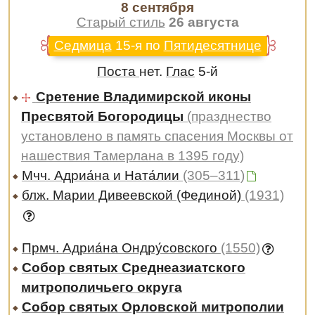
8 сентября
Старый стиль
26 августа
Седмица
15-я по
Пятидесятнице
Поста
нет.
Глас
5-й
Сретение Владимирской иконы
Пресвятой Богородицы
(празднество
установлено в память спасения Москвы от
нашествия Тамерлана в 1395 году)
Мчч. Адриа́на и Ната́лии
(305–311)
блж. Марии Дивеевской (Фединой)
(1931)
Прмч. Адриа́на Ондру́совского
(1550)
Собор святых Среднеазиатского
митрополичьего округа
Собор святых Орловской митрополии