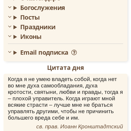
Услы́шите нас, раб Бо́жиих
(имена)
, в час сей к
Богослужения
вам моля́щихся: помоли́теся о нас Влады́це
Христу́ Бо́гу, мно́го бо дерзнове́ние к Нему́
Посты
стяжа́ли есте́, и́скреннии моле́бницы о нас
Праздники
су́ще. Умоли́те Го́спода отпусти́ти на́ша грехи́
и Небе́снаго Ца́рствия сподо́бити нас, да
Иконы
ку́пно с ва́ми просла́вим великоле́пое и́мя
Пресвяты́я Тро́ицы, Отца́ и Сы́на и Свята́го
Email подписка
Ду́ха, во ве́ки веко́в. Ами́нь.
Мученику Адриану Никомидийскому
Цитата дня
Ин тропарь
,
глас 3
Бога́тство неиждиву́щее вмени́л еси́/ ве́ру
Когда я не умею владеть собой, когда нет
спасе́нную, треблаже́нне,/ оста́вль оте́ческое
во мне духа самообладания, духа
нече́стие/ и Влады́ки стопа́ми ше́ствуя,/
кротости, святыни, любви и правды, тогда я
Боже́ственными дарова́нии обогати́лся еси́,/
– плохой управитель. Когда играют мной
Адриа́не сла́вне;/ Христа́ Бо́га моли́// спасти́ся
всякие страсти – лучше мне не браться
душа́м на́шим.
управлять другими, чтобы не причинить
Перевод:
большего вреда себе и им.
Неоскудеваемым богатством ты посчитал
св. прав. Иоанн Кронштадтский
сохраненную тобой веру, преблаженный,