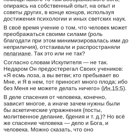
упра́вити, ве́рныя о́вцы Христо́вы неги́блемы
опираясь на собственный опыт, на опыт и
соблюсти́. Помяни́, Влады́чице, и весь
советы других, в конце концов, используя
свяще́ннический и мона́шеский чин, согре́й
достижения психологии и иных светских наук.
сердца́ их ре́вностию о Бо́зе и досто́йно
зва́ния своего́ ходи́ти коего́ждо укрепи́. Спаси́,
В своё время учение о том, что человек может
Госпоже́, и поми́луй и вся рабы́ Твоя́ и да́руй
преображаться своими силами (роль
нам путь земна́го по́прища без поро́ка прейти́.
благодати при этом минимизировалась ими до
Утверди́ нас в ве́ре Христо́вой и во усе́рдии ко
неприличия), отстаивали и распространяли
Правосла́вной Це́ркви, вложи́ в сердца́ на́ша
пелагиане
. Так это или не так?
дух стра́ха Бо́жия, дух благоче́стия, дух
Согласно словам Искупителя — не так.
смире́ния, в напа́стех терпе́ние нам пода́ждь,
во благоде́нствии – воздержа́ние, к бли́жним
Недаром Он предостерегал Своих учеников:
любо́вь, ко враго́м всепроще́ние, в до́брых
«Я есмь лоза, а вы ветви; кто пребывает во
де́лех преуспе́яние. Изба́ви нас от вся́каго
Мне, и Я в нем, тот приносит много плода; ибо
искуше́ния и от окамене́ннаго нечу́вствия, в
без Меня не можете делать ничего» (
Ин.15:5
).
стра́шный же день Суда́ сподо́би нас
В деле спасения от человека, конечно,
хода́тайством Твои́м ста́ти одесну́ю Сы́на
зависит многое, а иначе зачем нужны были
Твоего́, Христа́ Бо́га на́шего, Ему́же подоба́ет
бы аскетические упражнения (посты,
вся́кая сла́ва, честь и поклоне́ние со Отце́м и
молитвенное делание, бдения и т. д.)? Но всё
Святы́м Ду́хом, ны́не и при́сно и во ве́ки веко́в.
же спасение человека — дело и Бога, и
Ами́нь.
человека. Можно сказать, что оно