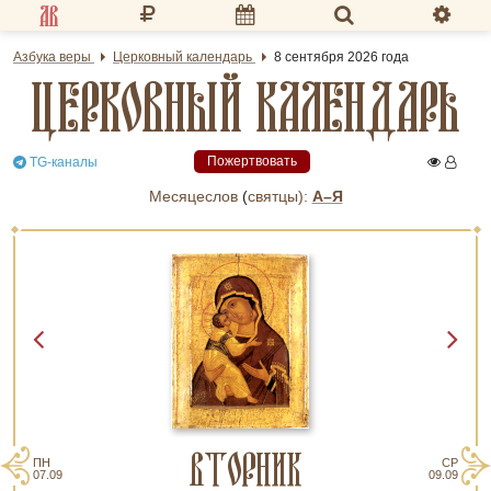
Разделы портала
Азбука веры
Церковный календарь
8 сентября 2026 года
ЦЕРКОВНЫЙ КАЛЕНДАРЬ
«Азбука веры»
Гид
Пожертвовать
TG-каналы
Библиотеки
Месяцеслов
(
cвятцы):
А–Я
Календарь
Молитва
Медиа
Проверь себя
Тематическое
ВТОРНИК
Семья и здоровье
ПН
СР
07.09
09.09