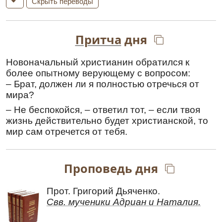
Скрыть переводы
же мы сейчас приходим и молимся Тебе,
взывая так: «О пречудная Владычица
Богородица, молись воплощенному из Тебя
Притча
дня
Христу Богу нашему, да сохранит город
этот и все города и страны христианские
невредимыми от всех вражеских козней и
Новоначальный христианин обратился к
спасет души наши, так как Он
более опытному верующему с вопросом:
Милосердный».
– Брат, должен ли я полностью отречься от
мира?
Кондак
,
глас 8
– Не беспокойся, – ответил тот, – если твоя
Взбра́нной Воево́де победи́тельная,/ я́ко
жизнь действительно будет христианской, то
изба́вльшеся от злых/ прише́ствием Твоего́
мир сам отречется от тебя.
честна́го о́браза, Влады́чице Богоро́дице,/
све́тло сотворя́ем пра́зднество сре́тения
Твоего́ и обы́чно зове́м Ти́:// ра́дуйся, Неве́сто
Неневе́стная.
Проповедь дня
Перевод:
Прот. Григорий Дьяченко.
Обороняющей нас Военачальнице воспеваем
Свв. мученики Адриан и Наталия.
победную песнь, так как избавились от бед
пришествием Твоего почитаемого образа,