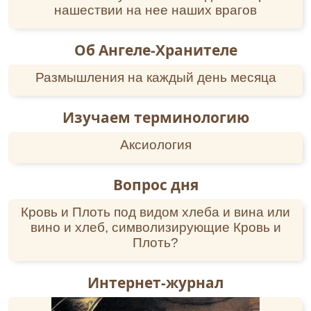
нашествии на нее наших врагов
Отца́ и Сы́на и Свята́го Ду́ха, во ве́ки веко́в.
Ами́нь.
Священноисповеднику Георгию Коссову
Об Ангеле-Хранителе
Тропарь
,
глас 6
Размышления на каждый день месяца
Па́стырю до́брый Бо́га в се́рдце смире́нием
стяжа́вый/ Орло́вския земли́ преди́вное
украше́ние./ Послуша́нием, терпе́нием
Изучаем терминологию
страхова́ния преодоле́вый,/ на ме́сте пу́сте
хра́м и школу созда́вый./ Любо́вию Христо́вой
Аксиология
все́х согрева́я,/ си́лою благода́ти бе́сы
изгоня́я,/ явле́нием моще́й твои́х на́с ободря́я,/
Вопрос дня
свято́й пра́ведный о́тче Гео́ргие,// моли́ся
Пресвято́й Тро́ице спасти́ся душа́м на́шим.
Кровь и Плоть под видом хлеба и вина или
Перевод:
вино и хлеб, символизирующие Кровь и
Пастырь
прекрасный,
стяжавший
смирением
Плоть?
Бога в сердце свое, Орловского края
удивительное украшение.
Послушанием
,
Интернет-журнал
терпением устрашения преодолевший, на
пустом месте храм и школу создавший.