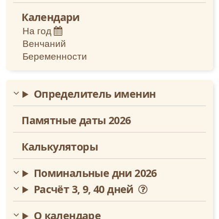
О, свяще́нная дво́ице, святи́и му́ченицы
Июль
Христо́ви, Адриа́не и Ната́лие, блаже́ннии
Календари
супру́зи и до́блии страда́льцы! Услы́шите нас,
Август
На год
моля́щихся вам со слеза́ми, и низпосли́те на
ны вся благопотре́бная душа́м и телесе́м
Венчаний
Сентябрь
на́шим, и моли́те Христа́ Бо́га, да поми́лует
Беременности
нас и сотвори́т с на́ми по ми́лости Свое́й, да
не поги́бнем во гресе́х на́ших. Ей, святи́и
Октябрь
му́ченицы, приими́те глас моле́ния на́шего и
Определитель именин
изба́вите ны моли́твами ва́шими от гла́да,
Ноябрь
губи́тельства, тру́са, пото́па, огня́, гра́да, меча́,
наше́ствия иноплеме́нников и междоусо́бныя
Памятные даты 2026
Декабрь
бра́ни, от напра́сныя сме́рти и от всех бед,
печа́лей и боле́зней, да вы́ну, ва́шими
Калькуляторы
моли́твами и предста́тельством укрепля́емии,
просла́вим Го́спода Иису́са Христа́, Ему́ же
подоба́ет вся́кая сла́ва, честь и поклоне́ние, со
Поминальные дни 2026
Безнача́льным Его́ Отце́м и Пресвяты́м Ду́хом,
во ве́ки веко́в. Ами́нь.
Расчёт 3, 9, 40 дней
2-я Молитва
О, святи́и му́ченицы Адриа́не и Ната́лие!
О календаре