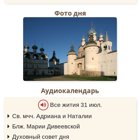
оставил
язычество
предков и, шествуя по
стопам Владыки, обогатился
Фото дня
Божественными дарами, прославляемый
Адриан, Христа Бога моли о спасении душ
наших.
Преподобномученику Адриану
Ондрусовскому
Тропарь
,
глас 1
Боже́ственною любо́вию уязви́вся,/ вся
кра́сная ми́ра сего́ возненави́дел еси́;/ в
пусты́ню же всели́вся,/ в моли́твах и поще́ниих
до́блественне подвиза́лся еси́;/ разбо́йника к
покая́нию сподви́гл еси́/ равноа́нгельное
Аудиокалендарь
житие́ страда́льчески сконча́в,/
страстоте́рпцев и пра́ведных воздая́ние прия́л
Все жития 31 июл.
еси́,/ Адриа́не, преподо́бне о́тче наш,// моли́
Христа́ Бо́га спасти́ся душа́м на́шим.
Св. мчч. Адриана и Наталии
0:00
Кондак
,
глас 2
Блж. Марии Дивеевской
0:00
Сви́рским тайнови́дцем Святы́я Тро́ицы
Духовный совет дня
0:00
наставля́емь,/ жите́йския молвы́ оста́вил еси́,