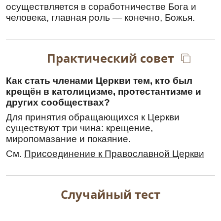
Мученикам Адриану и Наталии
осуществляется в соработничестве Бога и
Никомидийским
человека, главная роль — конечно, Божья.
Тропарь
,
глас 4
Му́ченицы Твои́, Го́споди,/ во страда́ниих
свои́х венцы́ прия́ша нетле́нныя от Тебе́, Бо́га
Практический совет
на́шего:/ иму́ще бо кре́пость Твою́,/ мучи́телей
низложи́ша,/ сокруши́ша и де́монов немощны́я
Как стать членами Церкви тем, кто был
де́рзости./ Тех моли́твами// спаси́ ду́ши на́ша.
крещён в католицизме, протестантизме и
Перевод:
других сообществах?
Мученики
Твои, Господи, подвигом своим
Для принятия обращающихся к Церкви
венцы нетленные получили от Тебя, Бога
существуют три чина: крещение,
нашего; ибо они, имея силу Твою, мучителей
миропомазание и покаяние.
низложили, сокрушили и демонов немощные
См.
Присоединение к Православной Церкви
дерзости. По молитвам их, Христе Боже,
спаси души наши.
Кондак
,
глас 4
Случайный тест
Му́ченик возсия́ Боже́ственная па́мять/ и
земны́я озари́ вся концы́ све́тло, с весе́лием
зову́щих:// Ты еси́ му́чеников, Христе́,