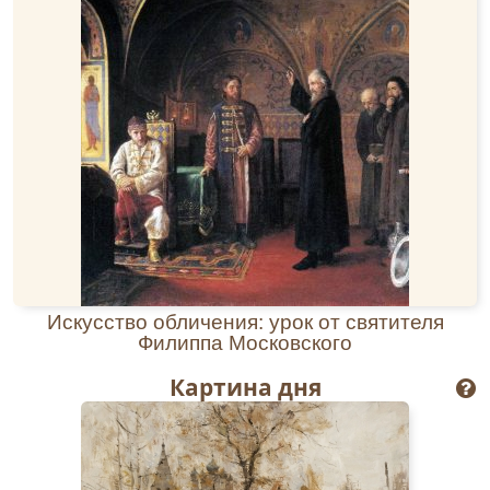
Любовью Христовой всех согревая, силой
благодати
бесов изгоняя, явлением
мощей
твоих нас ободряя, святой праведный отче
Георгий, молись Пресвятой Троице о
спасении душ наших.
Кондак
,
глас 6
Чудесы́ и по́двиги укра́шенный/ свято́е житие́
оста́вил еси́ на́м в па́мять./ Мы́ же с любо́вию
ве́рно чту́ще Тя́/ мо́лим, покрыва́й на́с от все́х
бе́д и напа́стей/ свято́ю свое́ю любо́вию,//
священноиспове́дниче Гео́ргие.
Перевод:
Чудесами и подвигами украшенный ты
Искусство обличения: урок от святителя
Филиппа Московского
оставил нам в память святое житие твое.
Мы же, с любовью и верой почитающие тебя,
Картина дня
молим, укрывай нас от всех бед и напастей
святой своей любовью, священноисповедник
Георгий.
Молитва