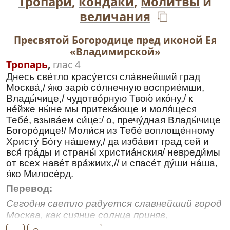
Тропари
,
кондаки
,
молитвы
и
величания
Пресвятой Богородице пред иконой Ея
«Владимирской»
Тропарь
,
глас 4
Днесь све́тло красу́ется сла́внейший град
Москва́,/ я́ко зарю́ со́лнечную восприе́мши,
Влады́чице,/ чудотво́рную Твою́ ико́ну,/ к
не́йже ны́не мы притека́юще и моля́щеся
Тебе́, взыва́ем си́це:/ о, пречу́дная Влады́чице
Богоро́дице!/ Моли́ся из Тебе́ воплоще́нному
Христу́ Бо́гу на́шему,/ да изба́вит град сей и
вся́ гра́ды и страны́ христиа́нския/ невреди́мы
от всех наве́т вра́жиих,// и спасе́т ду́ши на́ша,
я́ко Милосе́рд.
Перевод:
Сегодня светло радуется славнейший город
Москва, как сияние солнца приняв,
Владычица, чудотворную Твою икону, к ней