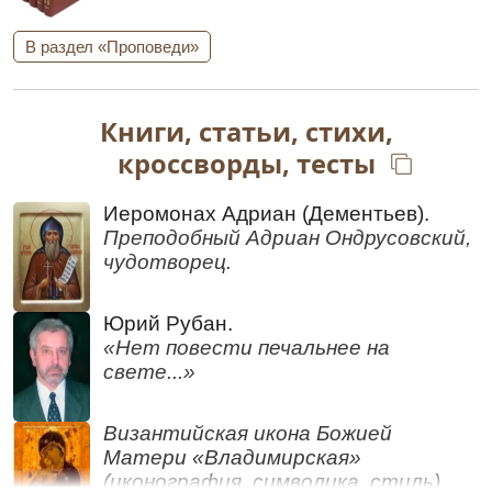
Владычица Богородица, и радостно
празднуем встречу с Тобой и по обычаю
В раздел «Проповеди»
взываем к Тебе: «Радуйся, Невеста, брака не
познавшая».
Ин кондак
,
глас 8
Книги, статьи, стихи,
К Взбра́нней Воево́де и Засту́пнице, Де́ве и
кроссворды, тесты
Богоро́дице,/ в чи́стей со́вести, ве́рою
утверди́вшеся, ру́сстии наро́ди,/ невозвра́тно
наде́жду иму́ще, притеце́м,/ к чудотво́рному Ея́
Иеро­мо­нах Адри­ан (Де­мен­тьев).
и пречи́стому о́бразу, и возопие́м Ей://
Преподобный Адриан Ондрусовский,
ра́дуйся, Неве́сто Неневе́стная.
чудотворец.
Перевод:
К обороняющей нас Военачальнице и
Юрий Рубан.
Заступнице, Деве и Богородице, с чистой
«Нет повести печальнее на
совестью, утвердившись в вере, русские
свете...»
народы, имея неизменную надежду, придем, к
чудотворному Ее и пречистому образу, и
Византийская икона Божией
воззовем к Ней: «Радуйся Невеста, брака не
Матери «Владимирская»
познавшая».
(иконография, символика, стиль).