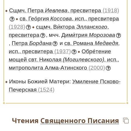
Сщмч. Петра
Иевлева
, пресвитера
(1918)
св. Гео́ргия
Коссова
, исп., пресвитера
(1928)
сщмч. Ви́ктора
Элланского
,
пресвитера
, мчч.
Дими́трия
Морозова
,
Петра
Бордана
и
св. Романа
Медведя
,
исп., пресвитера
(1937)
Обре́тение
мощей свт. Николая
(Могилевского)
, исп.,
митрополита Алма-Атинского
(2000)
Иконы Божией Матери:
Умиление Псково-
Печерская
(1524)
Чтения
Священного Писания