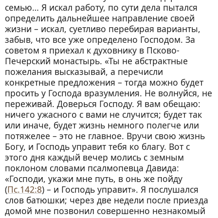
семью… Я искал работу, по сути дела пытался
определить дальнейшее направление своей
жизни – искал, суетливо перебирая варианты,
забыв, что все уже определено Господом. За
советом я приехал к духовнику в Псково-
Печерский монастырь. «Ты не абстрактные
пожелания высказывай, а перечисли
конкретные предложения – тогда можно будет
просить у Господа вразумления. Не волнуйся, не
переживай. Доверься Господу. Я вам обещаю:
ничего ужасного с вами не случится; будет так
или иначе, будет жизнь немного полегче или
потяжелее – это не главное. Вручи свою жизнь
Богу, и Господь управит тебя ко благу. Вот с
этого дня каждый вечер молись с земным
поклоном словами псалмопевца Давида:
«Господи, укажи мне путь, в онь же пойду
(
Пс.142:8
) – и Господь управит». Я послушался
слов батюшки; через две недели после приезда
домой мне позвонил совершенно незнакомый