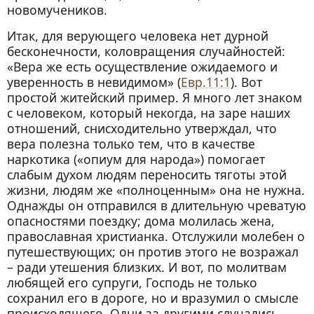
новомучеников.
Итак, для верующего человека нет дурной
бесконечности, коловращения случайностей:
«Вера же есть осуществление ожидаемого и
уверенность в невидимом» (
Евр.11:1
). Вот
простой житейский пример. Я много лет знаком
с человеком, который некогда, на заре наших
отношений, снисходительно утверждал, что
вера полезна только тем, что в качестве
наркотика («опиум для народа») помогает
слабым духом людям переносить тяготы этой
жизни, людям же «полноценным» она не нужна.
Однажды он отправился в длительную чреватую
опасностями поездку; дома молилась жена,
православная христианка. Отслужили молебен о
путешествующих; он против этого не возражал
– ради утешения близких. И вот, по молитвам
любящей его супруги, Господь не только
сохранил его в дороге, но и вразумил о смысле
происходящего. Одни за другими случались