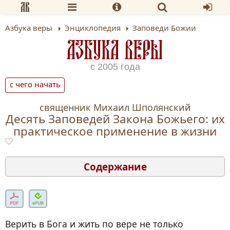
Азбука веры
Энциклопедия
Заповеди Божии
АЗБУКА ВЕРЫ
с 2005 года
с чего начать
cвященник Михаил Шполянский
Десять Заповедей Закона Божьего: их
практическое применение в жизни
Содержание
От издателя
Вступление
Первая заповедь
Верить в Бога и жить по вере не только