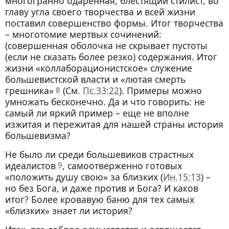
многогранно одаренная, блестящий стилист, во
главу угла своего творчества и всей жизни
поставил совершенство формы. Итог творчества
– многотомие мертвых сочинений:
(совершенная оболочка не скрывает пустоты
(если не сказать более резко) содержания. Итог
жизни «коллаборационистское» служение
большевистской власти и «лютая смерть
грешника»
8
(См.
Пс.33:22
). Примеры можно
умножать бесконечно. Да и что говорить: не
самый ли яркий пример – еще не вполне
изжитая и пережитая для нашей страны история
большевизма?
Не было ли среди большевиков страстных
идеалистов
9
, самоотверженно готовых
«положить душу свою» за близких (
Ин.15:13
) –
но без Бога, и даже против и Бога? И каков
итог? Более кровавую баню для тех самых
«близких» знает ли история?