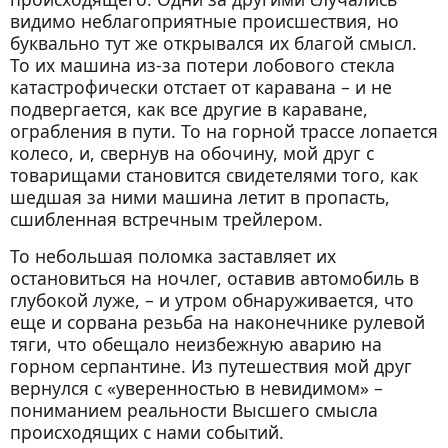
видимо неблагоприятные происшествия, но
буквально тут же открывался их благой смысл.
То их машина из-за потери лобового стекла
катастрофически отстает от каравана – и не
подвергается, как все другие в караване,
ограбления в пути. То на горной трассе лопается
колесо, и, свернув на обочину, мой друг с
товарищами становится свидетелями того, как
шедшая за ними машина летит в пропасть,
сшибленная встречным трейлером.
То небольшая поломка заставляет их
остановиться на ночлег, оставив автомобиль в
глубокой луже, – и утром обнаруживается, что
еще и сорвана резьба на наконечнике рулевой
тяги, что обещало неизбежную аварию на
горном серпантине. Из путешествия мой друг
вернулся с «уверенностью в невидимом» –
пониманием реальности Высшего смысла
происходящих с нами событий.