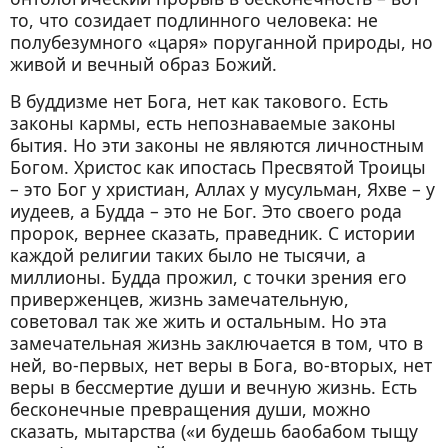
то, что созидает подлинного человека: не
полубезумного «царя» поруганной природы, но
живой и вечный образ Божий.
В буддизме нет Бога, нет как такового. Есть
законы кармы, есть непознаваемые законы
бытия. Но эти законы не являются личностным
Богом. Христос как ипостась Пресвятой Троицы
– это Бог у христиан, Аллах у мусульман, Яхве – у
иудеев, а Будда – это не Бог. Это своего рода
пророк, вернее сказать, праведник. С истории
каждой религии таких было не тысячи, а
миллионы. Будда прожил, с точки зрения его
приверженцев, жизнь замечательную,
советовал так же жить и остальным. Но эта
замечательная жизнь заключается в том, что в
ней, во-первых, нет веры в Бога, во-вторых, нет
веры в бессмертие души и вечную жизнь. Есть
бесконечные превращения души, можно
сказать, мытарства («и будешь баобабом тыщу