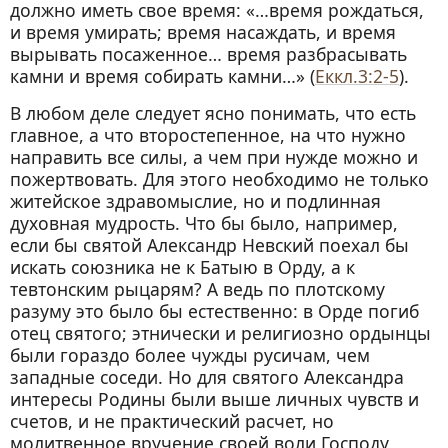
должно иметь свое время: «…время рождаться,
и время умирать; время насаждать, и время
вырывать посаженное… время разбрасывать
камни и время собирать камни…» (
Еккл.3:2-5
).
В любом деле следует ясно понимать, что есть
главное, а что второстепенное, на что нужно
направить все силы, а чем при нужде можно и
пожертвовать. Для этого необходимо не только
житейское здравомыслие, но и подлинная
духовная мудрость. Что бы было, например,
если бы святой Александр Невский поехал бы
искать союзника не к Батыю в Орду, а к
тевтонским рыцарям? А ведь по плотскому
разуму это было бы естественно: в Орде погиб
отец святого; этнически и религиозно ордынцы
были гораздо более чужды русичам, чем
западные соседи. Но для святого Александра
интересы Родины были выше личных чувств и
счетов, и не практический расчет, но
молитвенное вручение своей воли Господу