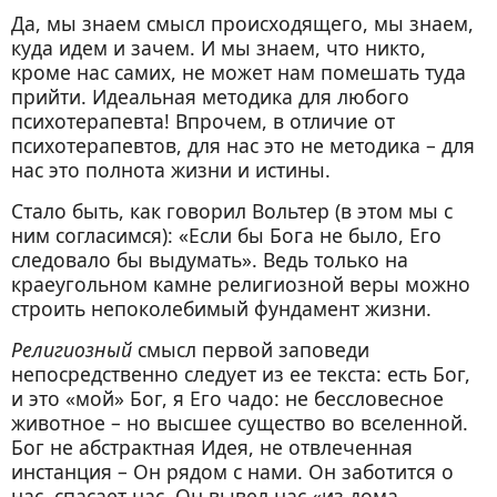
Да, мы знаем смысл происходящего, мы знаем,
куда идем и зачем. И мы знаем, что никто,
кроме нас самих, не может нам помешать туда
прийти. Идеальная методика для любого
психотерапевта! Впрочем, в отличие от
психотерапевтов, для нас это не методика – для
нас это полнота жизни и истины.
Стало быть, как говорил Вольтер (в этом мы с
ним согласимся): «Если бы Бога не было, Его
следовало бы выдумать». Ведь только на
краеугольном камне религиозной веры можно
строить непоколебимый фундамент жизни.
Религиозный
смысл первой заповеди
непосредственно следует из ее текста: есть Бог,
и это «мой» Бог, я Его чадо: не бессловесное
животное – но высшее существо во вселенной.
Бог не абстрактная Идея, не отвлеченная
инстанция – Он рядом с нами. Он заботится о
нас, спасает нас, Он вывел нас «из дома