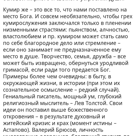
Кумир же – это все то, что нами поставлено на
место Бога. И совсем необязательно, чтобы грех
кумирослужения заключался только в пленении
низменными страстями: пьянством, алчностью,
властолюбием и пр. кумиром может стать само
по себе благородное дело или стремление –
если оно занимает не предназначенное ему
место в душе. Творчество, семья, дружба – все
может быть извращено, обернуться уродливой
гримасой, если ради того предается Бог.
Примеры более чем очевидны: в быту, в
окружающей жизни, в истории (при этом их
сознательное осмысление – редкий случай).
Гениальный писатель, мощный ум, глубокий
религиозный мыслитель – Лев Толстой. Свои
идеи он поставил выше божественного
откровения – в результате духовный и
житейский кризис и крах (момент истины –
Астапово). Валерий Брюсов, личность