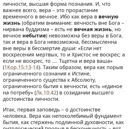
личности, высшая форма познания. И, что
важнее всего, вера – это прорастание
временного в вечное. Ибо как вера в
вечную
жизнь
(обратим внимание: вечность вне Бога –
нирвана буддизма – есть не
вечная жизнь
, но
вечное
небытие
) невозможна без веры в Бога,
так и вера в Бога невозможна, бессмысленна
вне веры в бессмертие души: «Если нет
воскресения мертвых, то и Христос не воскрес; а
если не воскрес, то …. Тщетна и вера ваша»
(
1Кор.15:13-14
). Таким образом, вера как порыв
ограниченного сознания к Истине,
ограниченного существа к Абсолюту,
ограниченного бытия к вечности, есть «единое
на потребу» (
Лк.10:42
) в созидании высшего
достоинства личности.
Итак, первая заповедь – о достоинстве
человека. Вера как непоколебимый фундамент
бытия, как стержень подлинной духовности, как
онтологический прорыв в бесконечность – вот