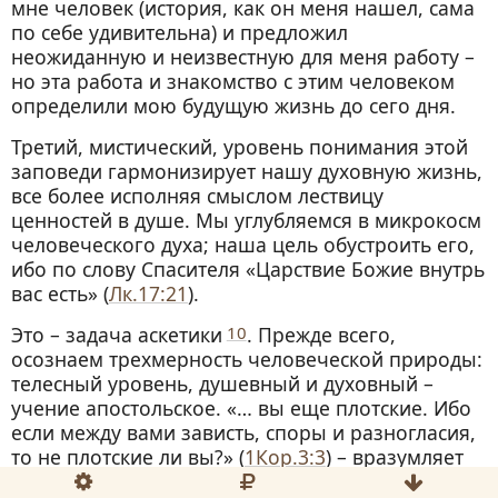
мне человек (история, как он меня нашел, сама
по себе удивительна) и предложил
неожиданную и неизвестную для меня работу –
но эта работа и знакомство с этим человеком
определили мою будущую жизнь до сего дня.
Третий, мистический, уровень понимания этой
заповеди гармонизирует нашу духовную жизнь,
все более исполняя смыслом лествицу
ценностей в душе. Мы углубляемся в микрокосм
человеческого духа; наша цель обустроить его,
ибо по слову Спасителя «Царствие Божие внутрь
вас есть» (
Лк.17:21
).
Это – задача аскетики
10
. Прежде всего,
осознаем трехмерность человеческой природы:
телесный уровень, душевный и духовный –
учение апостольское. «… вы еще плотские. Ибо
если между вами зависть, споры и разногласия,
то не плотские ли вы?» (
1Кор.3:3
) – вразумляет
коринфян апостол Павел. Им же он говорит о