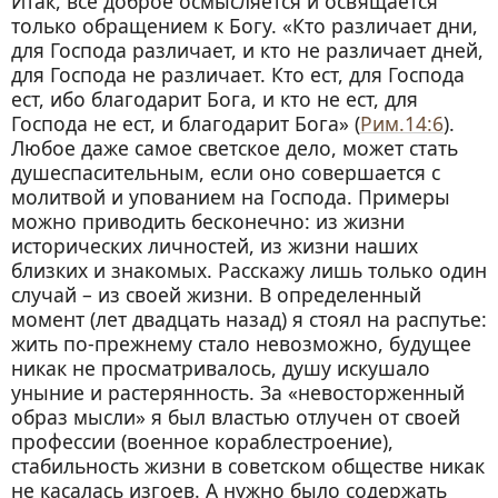
Итак, все доброе осмысляется и освящается
только обращением к Богу. «Кто различает дни,
для Господа различает, и кто не различает дней,
для Господа не различает. Кто ест, для Господа
ест, ибо благодарит Бога, и кто не ест, для
Господа не ест, и благодарит Бога» (
Рим.14:6
).
Любое даже самое светское дело, может стать
душеспасительным, если оно совершается с
молитвой и упованием на Господа. Примеры
можно приводить бесконечно: из жизни
исторических личностей, из жизни наших
близких и знакомых. Расскажу лишь только один
случай – из своей жизни. В определенный
момент (лет двадцать назад) я стоял на распутье:
жить по-прежнему стало невозможно, будущее
никак не просматривалось, душу искушало
уныние и растерянность. За «невосторженный
образ мысли» я был властью отлучен от своей
профессии (военное кораблестроение),
стабильность жизни в советском обществе никак
не касалась изгоев. А нужно было содержать