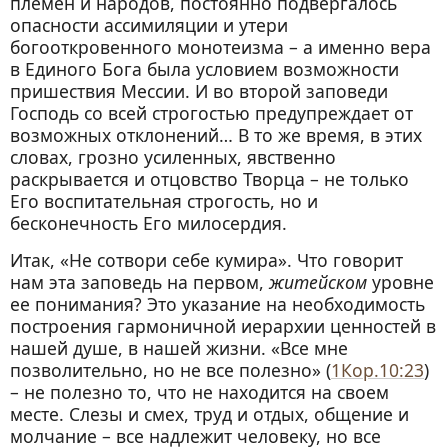
племен и народов, постоянно подвергалось
опасности ассимиляции и утери
богооткровенного монотеизма – а именно вера
в Единого Бога была условием возможности
пришествия Мессии. И во второй заповеди
Господь со всей строгостью предупреждает от
возможных отклонений… В то же время, в этих
словах, грозно усиленных, явственно
раскрывается и отцовство Творца – не только
Его воспитательная строгость, но и
бесконечность Его милосердия.
Итак, «Не сотвори себе кумира». Что говорит
нам эта заповедь на первом,
житейском
уровне
ее понимания? Это указание на необходимость
построения гармоничной иерархии ценностей в
нашей душе, в нашей жизни. «Все мне
позволительно, но не все полезно» (
1Кор.10:23
)
– не полезно то, что не находится на своем
месте. Слезы и смех, труд и отдых, общение и
молчание – все надлежит человеку, но все