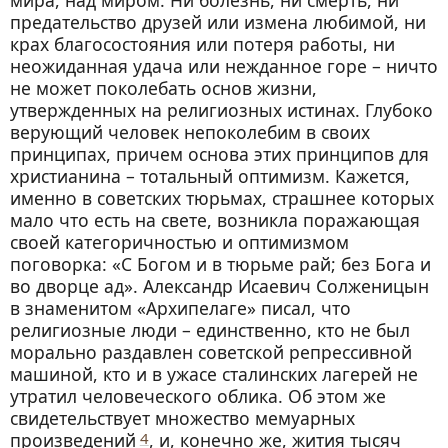
предательство друзей или измена любимой, ни
крах благосостояния или потеря работы, ни
неожиданная удача или нежданное горе – ничто
не может поколебать основ жизни,
утвержденных на религиозных истинах. Глубоко
верующий человек непоколебим в своих
принципах, причем основа этих принципов для
христианина – тотальный оптимизм. Кажется,
именно в советских тюрьмах, страшнее которых
мало что есть на свете, возникла поражающая
своей категоричностью и оптимизмом
поговорка: «С Богом и в тюрьме рай; без Бога и
во дворце ад». Александр Исаевич Солженицын
в знаменитом «Архипелаге» писал, что
религиозные люди – единственно, кто не был
морально раздавлен советской репрессивной
машиной, кто и в ужасе сталинских лагерей не
утратил человеческого облика. Об этом же
свидетельствует множество мемуарных
произведений
4
, и, конечно же, жития тысяч