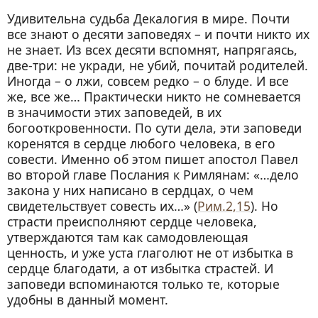
Удивительна судьба Декалогия в мире. Почти
все знают о десяти заповедях – и почти никто их
не знает. Из всех десяти вспомнят, напрягаясь,
две-три: не укради, не убий, почитай родителей.
Иногда – о лжи, совсем редко – о блуде. И все
же, все же… Практически никто не сомневается
в значимости этих заповедей, в их
богооткровенности. По сути дела, эти заповеди
коренятся в сердце любого человека, в его
совести. Именно об этом пишет апостол Павел
во второй главе Послания к Римлянам: «…дело
закона у них написано в сердцах, о чем
свидетельствует совесть их…» (
Рим.2,15
). Но
страсти преисполняют сердце человека,
утверждаются там как самодовлеющая
ценность, и уже уста глаголют не от избытка в
сердце благодати, а от избытка страстей. И
заповеди вспоминаются только те, которые
удобны в данный момент.