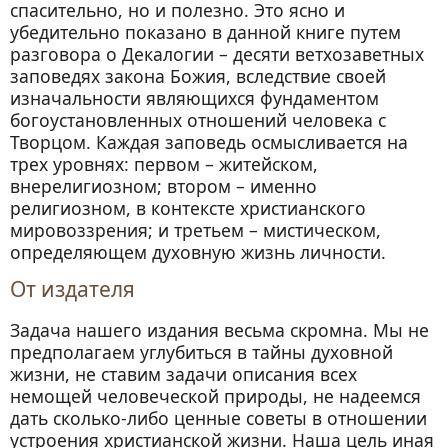
Вторая заповедь
спасительно, но и полезно. Это ясно и
убедительно показано в данной книге путем
Третья заповедь
разговора о Декалогии – десяти ветхозаветных
Четвертая заповедь
заповедях закона Божия, вследствие своей
Пятая заповедь
изначальности являющихся фундаментом
Шестая заповедь
богоустановленных отношений человека с
Творцом. Каждая заповедь осмысливается на
Седьмая заповедь
трех уровнях: первом – житейском,
Восьмая заповедь
внерелигиозном; втором – именно
Девятая заповедь
религиозном, в контексте христианского
Десятая заповедь
мировоззрения; и третьем – мистическом,
определяющем духовную жизнь личности.
Послесловие
От издателя
Задача нашего издания весьма скромна. Мы не
предполагаем углубиться в тайны духовной
жизни, не ставим задачи описания всех
немощей человеческой природы, не надеемся
дать сколько-либо ценные советы в отношении
устроения христианской жизни. Наша цель иная