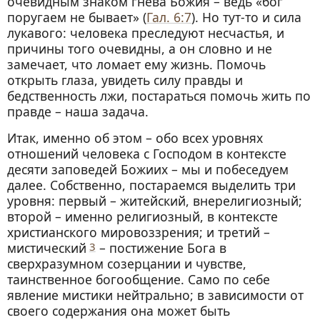
очевидным знаком гнева Божия – ведь «бог
поругаем не бывает» (
Гал. 6:7
). Но тут-то и сила
лукавого: человека преследуют несчастья, и
причины того очевидны, а он словно и не
замечает, что ломает ему жизнь. Помочь
открыть глаза, увидеть силу правды и
бедственность лжи, постараться помочь жить по
правде – наша задача.
Итак, именно об этом – обо всех уровнях
отношений человека с Господом в контексте
десяти заповедей Божиих – мы и побеседуем
далее. Собственно, постараемся выделить три
уровня: первый – житейский, внерелигиозный;
второй – именно религиозный, в контексте
христианского мировоззрения; и третий –
мистический
3
– постижение Бога в
сверхразумном созерцании и чувстве,
таинственное богообщение. Само по себе
явление мистики нейтрально; в зависимости от
своего содержания она может быть