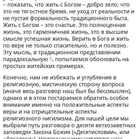
– показать, что жить с Богом – добро зело; что
это не тягостное бремя, не уход от реальности и
не пустая формальность традиционного быта.
Жить с Богом – это счастье. Это полноценная
жизнь, это гармоничная жизнь, это в высшем
смысле успешная жизнь. Верить в Бога и жить
по вере не только спасительно, но и полезно.
Эту мысль, в традиционном представлении
парадоксальную
1
, попытаемся обосновать на
простых житейских примерах.
Конечно, нам не избежать и углубления в
религиозную, мистическую сторону вопроса
(иначе весь разговор наш был бы бессмыслен),
однако и в этом постараемся обратить особое
внимание именно на положительные аспекты
веры и на отрицательные аспекты
религиозного нигилизма. Для нашей цели мы
выбрали путь разговора о десяти ветхозаветных
заповедях Закона Божия («Десятисловии», или
«Декалоги»). Неискушенному читателю наш