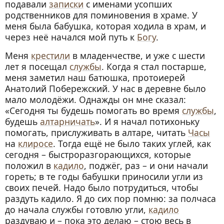
подавали
записки
с именами усопших
родственников для поминовения в храме. У
меня была бабушка, которая ходила в храм, и
через неё начался мой путь к
Богу
.
Меня
крестили
в младенчестве, и уже с шести
лет я посещал
службы
. Когда я стал постарше,
меня заметил наш батюшка, протоиерей
Анатолий Побережский. У нас в деревне было
мало молодёжи. Однажды он мне сказал:
«Сегодня ты будешь помогать во время
службы
,
будешь
алтарничать
». И я начал потихоньку
помогать, прислуживать в алтаре, читать
Часы
на
клиросе
. Тогда ещё не было таких углей, как
сегодня – быстроразгорающихся, которые
положил в
кадило
, поджёг, раз – и они начали
гореть; в те годы бабушки приносили угли из
своих печей. Надо было потрудиться, чтобы
раздуть кадило. Я до сих пор помню: за полчаса
до начала службы готовлю угли,
кадило
раздуваю и – пока это делаю – стою весь в