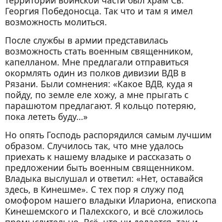
территории воинской части был храм Св.
Георгия Победоносца. Так что и там я имел
возможность молиться.
После службы в армии представилась
возможность стать военным священником,
капелланом. Мне предлагали отправиться
окормлять один из полков дивизии ВДВ в
Рязани. Были сомнения: «Какое ВДВ, куда я
пойду, по земле еле хожу, а мне прыгать с
парашютом предлагают. Я кольцо потеряю,
пока лететь буду…»
Но опять Господь распорядился самым лучшим
образом. Случилось так, что мне удалось
приехать к нашему владыке и рассказать о
предложении быть военным священником.
Владыка выслушал и ответил: «Нет, оставайся
здесь, в Кинешме». С тех пор я служу под
омофором нашего владыки Илариона, епископа
Кинешемского и Палехского, и всё сложилось