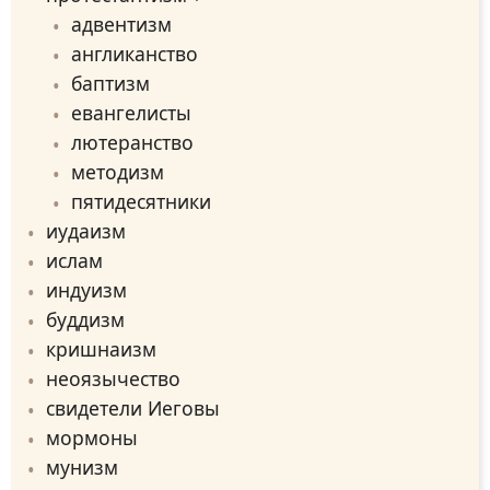
адвентизм
англиканство
баптизм
евангелисты
лютеранство
методизм
пятидесятники
иудаизм
ислам
индуизм
буддизм
кришнаизм
неоязычество
свидетели Иеговы
мормоны
мунизм