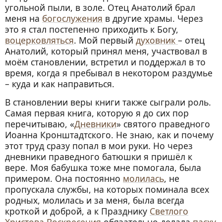
угольной пыли, в золе. Отец Анатолий брал
меня на
богослужения
в другие храмы. Через
это я стал постепенно приходить к Богу,
воцерковляться
. Мой первый
духовник
– отец
Анатолий, который принял меня, участвовал в
моём становлении, встретил и поддержал в то
время, когда я пребывал в некотором раздумье
– куда и как направиться.
В становлении веры книги также сыграли роль.
Самая первая книга, которую я до сих пор
перечитываю, «
Дневники
» святого праведного
Иоанна Кронштадтского. Не знаю, как и почему
этот труд сразу попал в мои руки. Но через
дневники праведного батюшки я пришёл к
вере. Моя бабушка тоже мне помогала, была
примером. Она постоянно
молилась
, не
пропускала службы, на которых поминала всех
родных, молилась и за меня, была всегда
кроткой и доброй, а к Празднику
Светлого