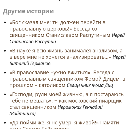
Другие истории
«Бог сказал мне: ты должен перейти в
православную церковь!» Беседа со
священником Станиславом Распутиным
Иерей
Станислав Распутин
«В науке я всю жизнь занимался анализом, а
в вере мне не хочется анализировать…»
Иерей
Виталий Германов
«В православие нужно вжиться». Беседа с
православным священником Фомой Дицем, в
прошлом – католиком
Священник Фома Диц
«Господи, рули моей жизнью, а я постараюсь
Тебе не мешать», ‒ как московский пиарщик
стал священником
Иеромонах Геннадий
(Войтишко)
«Да пойми же, я не умер, я живой!» Памяти
отца Сергия Бейлинова