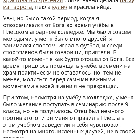
Христова Воскресения
обязательно делала
пасху
из творога
, пекла
кулич
и красила яйца.
Увы, но было такой период, когда я
отворачивался от Бога во время учёбы в
Плёсском аграрном колледже. Мы были совсем
молодыми, у меня было много друзей, я
занимался спортом, играл в футбол, и среди
спортсменов были товарищи, приятели. В
какой-то момент я как будто отошёл от Бога. Всё
время пришлось посвящать учёбе, времени на
храм практически не оставалось, но, тем не
менее, молиться перед самыми важными
моментами в моей жизни я не прекращал.
При этом, несмотря на учёбу в колледже, у меня
было желание поступать в семинарию после 9
класса, но не получилось. Отец был немного
против этого, и он меня отправил в Плёс, а в
этом учебном заведении я себя чувствовал,
несмотря на многочисленных друзей, не в своей