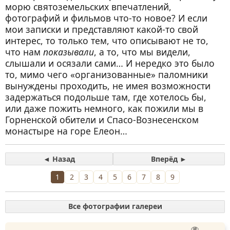
морю святоземельских впечатлений,
фотографий и фильмов что-то новое? И если
мои записки и представляют какой-то свой
интерес, то только тем, что описывают не то,
что нам
показывали
, а то, что мы видели,
слышали и осязали сами… И нередко это было
то, мимо чего «организованные» паломники
вынуждены проходить, не имея возможности
задержаться подольше там, где хотелось бы,
или даже пожить немного, как пожили мы в
Горненской обители и Спасо-Вознесенском
монастыре на горе Елеон…
◄ Назад
Вперёд ►
1
2
3
4
5
6
7
8
9
Все фотографии галереи