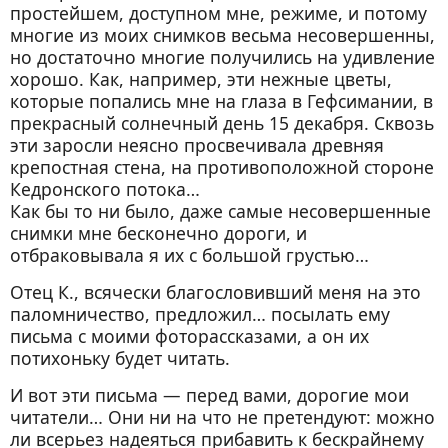
простейшем, доступном мне, режиме, и потому
многие из моих снимков весьма несовершенны,
но достаточно многие получились на удивление
хорошо. Как, например, эти нежные цветы,
которые попались мне на глаза в Гефсимании, в
прекрасный солнечный день 15 декабря. Сквозь
эти заросли неясно просвечивала древняя
крепостная стена, на противоположной стороне
Кедронского потока…
Как бы то ни было, даже самые несовершенные
снимки мне бесконечно дороги, и
отбраковывала я их с большой грустью…
Отец К., всячески благословивший меня на это
паломничество, предложил… посылать ему
письма с моими фоторассказами, а он их
потихоньку будет читать.
И вот эти письма — перед вами, дорогие мои
читатели… Они ни на что не претендуют: можно
ли всерьез надеяться прибавить к бескрайнему