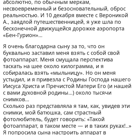
абсолютно, по обычным меркам,
несвоевременный и безосновательный, оброс
реальностью. И 10 декабря вместе с Вероникой
А., заядлой путешественницей, я уже шла по
бесконечной движущейся дорожке аэропорта
«Бен-Гурион»…
Я очень благодарна сыну за то, что он
буквально заставил меня взять с собой свой
фотоаппарат. Меня смущала перспектива
таскать на шее около килограмма, и я
собиралась взять «мыльницу». Но он меня
устыдил, и я привезла с Родины Господа нашего
Иисуса Христа и Пречистой Матери Его (и нашей
с вами духовной родины…) около тысячи
снимков…
Сколько раз представляла я там, как, увидев эти
снимки, мой батюшка, сам страстный
фотолюбитель, будет говорить: «Такой
фотоаппарат, в таком месте — и в таких руках!..»
Я попросила сына настроить аппарат в