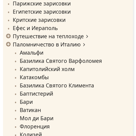
Парижcкие зарисовки
Египетские зарисовки
Критские зарисовки
Ефес и Иераполь
Путешествие на теплоходе
Паломничество в Италию
Амальфи
Базилика Святого Варфоломея
Капитолийский холм
Катакомбы
Базилика Святого Климента
Баптистерий
Бари
Ватикан
Мол ди Бари
Флоренция
Колизей