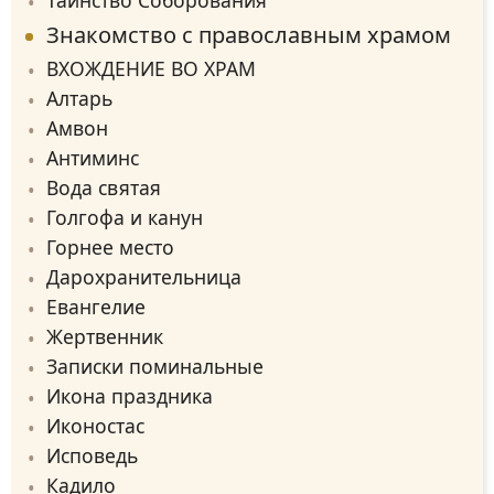
Таинство Соборования
Знакомство с православным храмом
ВХОЖДЕНИЕ ВО ХРАМ
Алтарь
Амвон
Антиминс
Вода святая
Голгофа и канун
Горнее место
Дарохранительница
Евангелие
Жертвенник
Записки поминальные
Икона праздника
Иконостас
Исповедь
Кадило