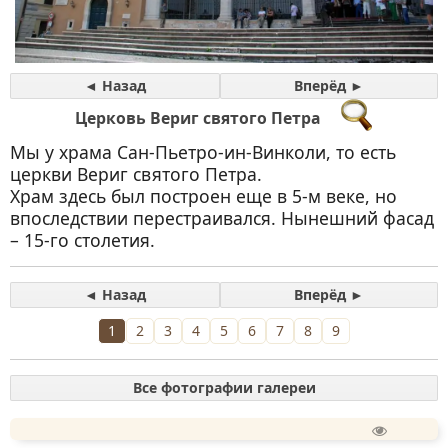
◄ Назад
Вперёд ►
Церковь Вериг святого Петра
Мы у храма Сан-Пьетро-ин-Винколи, то есть
церкви Вериг святого Петра.
Храм здесь был построен еще в 5-м веке, но
впоследствии перестраивался. Нынешний фасад
– 15-го столетия.
◄ Назад
Вперёд ►
1
2
3
4
5
6
7
8
9
Все фотографии галереи