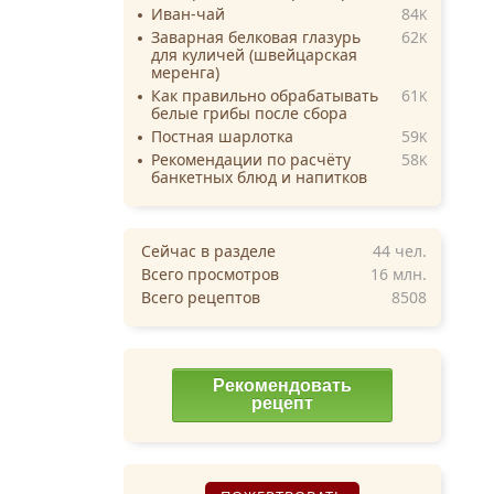
Иван-чай
84
K
Заварная белковая глазурь
62
K
для куличей (швейцарская
меренга)
Как правильно обрабатывать
61
K
белые грибы после сбора
Постная шарлотка
59
K
Рекомендации по расчёту
58
K
банкетных блюд и напитков
Сейчас в разделе
44
чел.
Всего просмотров
16 млн.
Всего рецептов
8508
Рекомендовать
рецепт