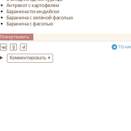
Антрекот с картофелем
Баранина по-индийски
Баранина с зелёной фасолью
Баранина с фасолью
Пожертвовать
TG
-ка
Комментировать