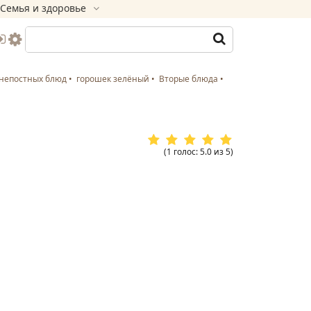
Семья и здоровье
непостных блюд
горошек зелёный
Вторые блюда
(
1
голос
:
5.0
из
5
)