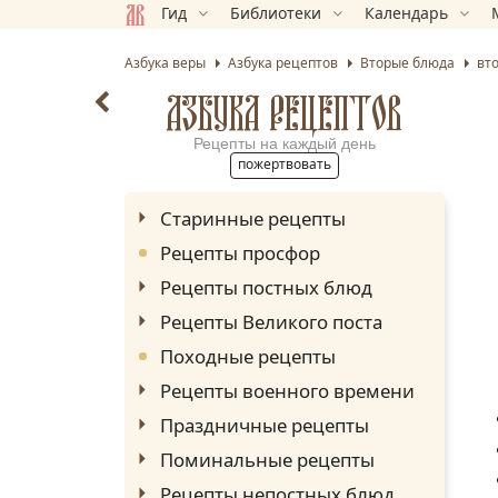
Гид
Библиотеки
Календарь
Азбука веры
Азбука рецептов
Вторые блюда
вт
АЗБУКА РЕЦЕПТОВ
Рецепты на каждый день
пожертвовать
Старинные рецепты
Рецепты просфор
Рецепты постных блюд
Рецепты Великого поста
Походные рецепты
Рецепты военного времени
Праздничные рецепты
Поминальные рецепты
Рецепты непостных блюд