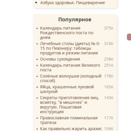
Азбука здоровья. Пищеварение
Популярное
Календарь питания
375
K
Рождественского поста по
дням
Лечебные столы (диеты) № 0-
310
K
15 по Певзнеру: таблицы
продуктов и режим питания
Основы сухоядения
258
K
Календарь питания Великого
251
K
поста
Солёные волнушки (холодный
178
K
способ)
Яйца, крашенные луковой
165
K
шелухой
Секреты приготовления яиц
143
K
всмятку, "в мешочек" и
вкрутую. Пошаговая
инструкция
Православная поминальная
117
K
трапеза
Как правильно жарить арахис
104
K