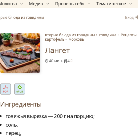
Молитва
Медиа
Проверь себя
Тематическое
Вход
орые блюда из говядины
вторые блюда из говядины
говядина
Рецепты 
картофель
морковь
Лангет
40 мин.
4
Ингредиенты
говяжья вырезка — 200 г на порцию;
соль,
перец,