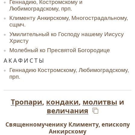
Геннадию, Костромскому и
Любимоградскому, прп.
Клименту Анкирскому, Многострадальному,
сщмч.
Умилительный ко Господу нашему Иисусу
Христу
Молебный ко Пресвятой Богородице
АКАФИСТЫ
Геннадию Костромскому, Любимоградскому,
прп.
Тропари
,
кондаки
,
молитвы
и
величания
Священномученику Клименту, епископу
Анкирскому