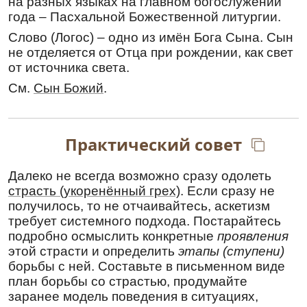
Божественных даров и чудес причастник,
на разных языках на главном богослужении
монахам же прекрасный наставник ты был,
года – Пасхальной Божественной литургии.
подвизаясь
вместе с блаженным Корнилием,
Слово (Логос) – одно из имён Бога Сына. Сын
отче Богомудрый. Потому взываем: молись
не отделяется от Отца при рождении, как свет
ко Господу, да по молитвам твоим дарует
от источника света.
мир и спасение душам нашим.
См.
Сын Божий
.
Молитва
Избра́нниче Бо́жий и чудотво́рче,
преподо́бный о́тче Генна́дие! От ю́ности твоея́
Практический совет
испо́лнен сый Ду́ха прему́дрости и ра́зума,
Ду́ха благоче́стия и стра́ха Госпо́дня, и прии́м
вся ору́жия Бо́жия, препоя́сав чре́сла твоя́
Далеко не всегда возможно сразу одолеть
и́стиною, обо́лкся в броня́ пра́вды и обув но́зе
страсть (укоренённый грех)
. Если сразу не
во угото́вание благовествова́ния ми́ра, над
получилось, то не отчаивайтесь, аскетизм
все́ми же восприи́м щит ве́ры, возмо́гл еси́,
требует системного подхода. Постарайтесь
я́ко добр во́ин Христо́в, вся стре́лы лука́ваго
подробно осмыслить конкретные
проявления
разжже́нныя угаси́ти. Сего́ ра́ди водворя́яся
этой страсти и определить
этапы (ступени)
днесь с ли́ками Безпло́тных сил в оби́телях
борьбы с ней. Составьте в письменном виде
Отца́ Небе́снаго, неувяда́емым венце́м увязе́н
план борьбы со страстью, продумайте
еси́ и, предстоя́ Престо́лу Царя́ сла́вы,
заранее модель поведения в ситуациях,
Го́спода сил, и́маши дерзнове́ние возноси́ти к