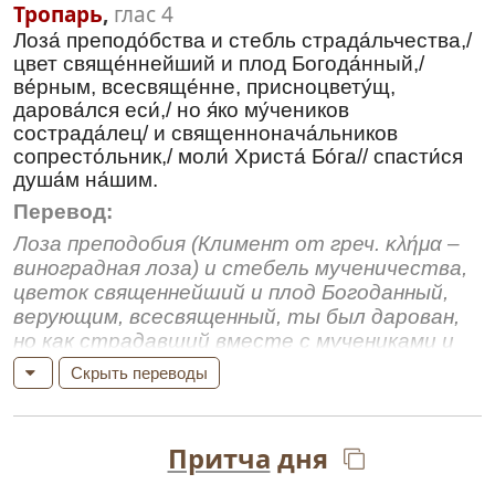
Тропарь
,
глас 4
Лоза́ преподо́бства и стебль страда́льчества,/
цвет свяще́ннейший и плод Богода́нный,/
ве́рным, всесвяще́нне, присноцвету́щ,
дарова́лся еси́,/ но я́ко му́чеников
сострада́лец/ и священнонача́льников
сопресто́льник,/ моли́ Христа́ Бо́га// спасти́ся
душа́м на́шим.
Перевод:
Лоза преподобия (Климент от греч. κλήμα –
виноградная лоза) и стебель мученичества,
цветок священнейший и плод Богоданный,
верующим, всесвященный, ты был дарован,
но как страдавший вместе с мучениками и
разделяющий престол со
Скрыть переводы
священноначальниками, моли Христа Бога о
спасении душ наших.
Кондак
,
глас 4
Притча
дня
Лозы́ был еси́ честна́я розга́ Христо́ва,/