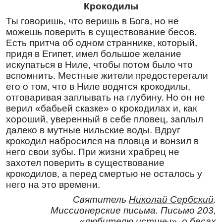
многострада́льне Кли́менте всехва́льне,
Крокодилы
я́влься,/ со стра́ждущими же взыва́л еси́:// Ты
Ты говоришь, что веришь в Бога, но не
му́чеников, Христе́, све́тлое ра́дование.
можешь поверить в существование бесов.
Перевод:
Есть притча об одном страннике, который,
Ты был почтенной ветвью Лозы (Ин.15:5)
придя в Египет, имел большое желание
Христовой, многострадальный Климент
искупаться в Ниле, чтобы потом было что
всеми прославляемый, с мучениками ты
вспомнить. Местные жители предостерегали
взывал: «Христос, Ты светлая радость
его о том, что в Ниле водятся крокодилы,
мучеников».
отговаривая заплывать на глубину. Но он не
верил «бабьей сказке» о крокодилах и, как
Ин кондак
,
глас 4
хороший, уверенный в себе пловец, заплыл
Сад благоцвету́щ израсте́ во оте́чествии
далеко в мутные нильские воды. Вдруг
свое́м,/ красе́н плод прозябе́ по вселе́нней во
крокодил набросился на пловца и вонзил в
вре́мя страда́ний твои́х,/ те́мже па́мять твою́
него свои зубы. При жизни храбрец не
чтим, преподо́бне Кли́менте.// Сего́ ра́ди
захотел поверить в существование
источа́еши ми́ро, веселя́щее ду́ши на́ша.
крокодилов, а перед смертью не осталось у
Перевод:
него на это времени.
Ты как сад цветущий, выросший в
Святитель
Николай Сербский
.
отечестве твоем, прекрасный плод
Миссионерские письма. Письмо 203,
принесший для вселенной во время
«любителю истины», о бесах