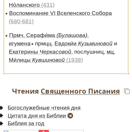
Но́ланского
(431)
Воспоминание VI Вселенского Собора
(680-681)
Прмч. Серафи́ма
(Булашова)
,
игумена
прмцц.
Евдоки́и
Кузьминовой
и
Екатерины
Черкасовой
, послушниц,
мц.
Ми́лицы
Кувшиновой
(1938)
Чтения
Священного Писания
Богослужебные чтения дня
Цитата дня из Библии
Библия за год