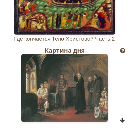
тех, среди которых пребываешь Ты.
Кондак
,
глас 4
Вознесы́йся на Крест во́лею,/ тезоимени́тому
Твоему́ но́вому жи́тельству,/ щедро́ты Твоя́
да́руй, Христе́ Бо́же,/ возвесели́ нас си́лою
Где кончается Тело Христово? Часть 2
Твое́ю,/ побе́ды дая́ нам на сопоста́ты,/
посо́бие иму́щим Твое́ ору́жие ми́ра,//
Картина дня
непобеди́мую побе́ду.
Перевод:
Вознесенный на Крест добровольно,
соименному Тебе новому народу милости
Твои даруй, Христе Боже; возвесели силою
Твоею верных людей Твоих, подавая им
победы над врагами, – да имеют они помощь
от Тебя, оружие мира, непобедимый знак
победы.