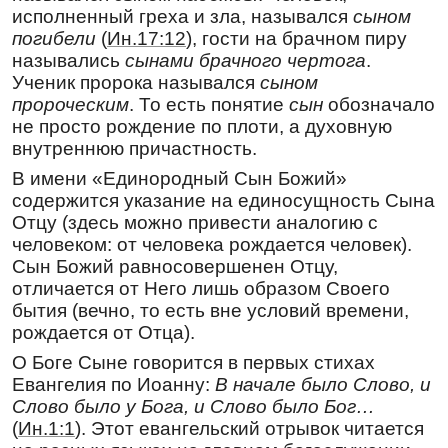
так благочестиво прожив, явился ты,
исполненный греха и зла, назывался
сыном
преподобный Геннадий, пустыни
погибели
(
Ин.17:12
), гости на брачном пиру
Любимоградской украшением, монахам
назывались
сынами брачного чертога
.
почтенной жизни примером и горячим
Ученик пророка назывался
сыном
молитвенником обо всех, приходящих к тебе
пророческим
. То есть понятие
сын
обозначало
с верой.
не просто рождение по плоти, а духовную
внутреннюю причастность.
Кондак
,
глас 3
Моли́твою и посто́м, тружде́нием и терпе́нием/
В имени «Единородный Сын Божий»
умертви́вый вся́кое пло́ти мудрова́ние,/
содержится указание на единосущность Сына
чистоты́ сосу́д благоле́пен,/ Боже́ственных
Отцу (здесь можно привести аналогию с
даро́в и чуде́с прича́стник,/ и́ноком же до́блий
человеком: от человека рождается человек).
наста́вник был еси́,/ сподвиза́яся блаже́нному
Сын Божий равносовершенен Отцу,
Корни́лию, о́тче Богому́дре./ Сего́ ра́ди
отличается от Него лишь образом Своего
вопие́м:/ моли́ся ко Го́споду,// да моли́твами
бытия (вечно, то есть вне условий времени,
твои́ми да́рует мир и спасе́ние душа́м на́шим.
рождается от Отца).
Перевод:
О Боге Сыне говорится в первых стихах
Молитвой и постом, трудами и терпением
Евангелия по Иоанну:
В начале было Слово, и
умертвивший всякое плотское мудрование,
Слово было у Бога, и Слово было Бог…
чистоты сосуд благообразный (1Фес.4:4),
(
Ин.1:1
). Этот евангельский отрывок читается