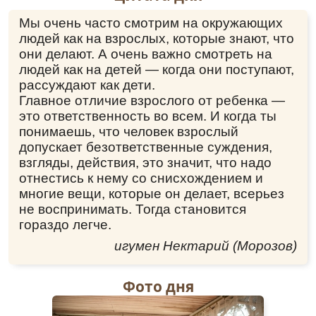
России слава и сила».
Святителю Феоктисту, архиепископу
Мы очень часто смотрим на окружающих
Новгородскому
людей как на взрослых, которые знают, что
Тропарь
,
глас 3
они делают. А очень важно смотреть на
людей как на детей — когда они поступают,
Бо́жия Сло́ва Прему́дрости изря́дный
рассуждают как дети.
служи́тель,/ А́нгельскаго жи́тельства и́стинный
Главное отличие взрослого от ребенка —
подража́тель,/ Боже́ственныя чистоты́
рачи́тель,/ архиере́ом сопресто́льниче,
это ответственность во всем. И когда ты
преподо́бным сожи́тельниче,/ па́стырская
понимаешь, что человек взрослый
красота́,/ Вели́кому Но́вугра́ду похвала́,/
допускает безответственные суждения,
святи́телю пречестны́й Феокти́сте, о́тче наш,/
взгляды, действия, это значит, что надо
Ему́же, Сло́ву Бо́жию, в житии́ сем послужи́л
отнестись к нему со снисхождением и
еси́,// моли́ спасти́ся душа́м на́шим.
многие вещи, которые он делает, всерьез
не воспринимать. Тогда становится
Перевод:
гораздо легче.
Божиего Слова Премудрости прекрасный
игумен Нектарий (Морозов)
служитель, Ангельской жизни истинный
подражатель, Божественной чистоты
любитель, разделяющий престол с
Фото дня
архиереями, живущий вместе с
преподобными, пастырская красота,