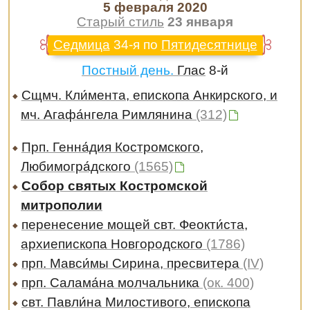
5 февраля 2020
Старый стиль
23 января
Седмица
34-я по
Пятидесятнице
Постный день.
Глас
8-й
Сщмч. Кли́мента, епископа Анкирского, и
мч. Агафа́нгела Римлянина
(312)
Прп. Генна́дия Костромского,
Любимогра́дского
(1565)
Собор святых Костромской
митрополии
перенесение мощей свт. Феокти́ста,
архиепископа Новгородского
(1786)
прп. Мавси́мы Сирина, пресвитера
(IV)
прп. Салама́на молчальника
(ок. 400)
свт. Павли́на Милостивого, епископа