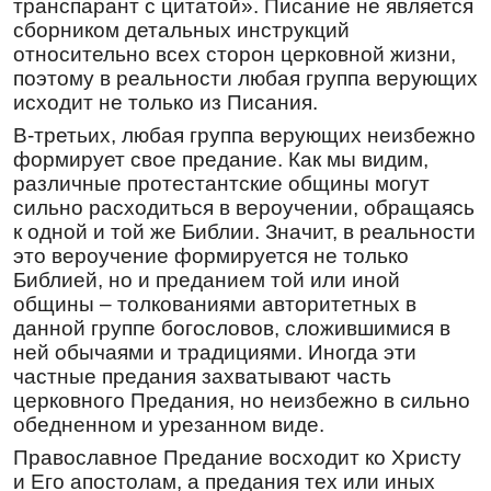
транспарант с цитатой». Писание не является
Тропарь
,
глас 1
сборником детальных инструкций
Пусты́нный жи́тель и в телеси́ а́нгел,
относительно всех сторон церковной жизни,
богоно́сец показа́лся еси́, поще́нием и
поэтому в реальности любая группа верующих
бде́нием о́тче на́ш Анто́ние, небе́сный да́р
исходит не только из Писания.
прия́л еси́: исцеля́еши неду́жныя и ду́ши
притека́ющих с ве́рою к ра́це честны́х моще́й
В-третьих, любая группа верующих неизбежно
твои́х. Сла́ва Да́вшему тебе́ кре́пость, сла́ва
формирует свое предание. Как мы видим,
Венча́вшему тя́, сла́ва Де́йствующему тобо́ю
различные протестантские общины могут
все́м исцеле́ния.
сильно расходиться в вероучении, обращаясь
Перевод:
к одной и той же Библии. Значит, в реальности
это вероучение формируется не только
Пустынным жителем и во плоти Ангелом,
Библией, но и преданием той или иной
Богоносным
ты стал, пощением и
бдением
,
общины – толкованиями авторитетных в
отче наш Антоний, небесный дар ты
данной группе богословов, сложившимися в
получил: исцеляешь больных и души
ней обычаями и традициями. Иногда эти
приходящих с верой к раке почитаемых
частные предания захватывают часть
мощей
твоих. Слава Давшему тебе силу,
церковного Предания, но неизбежно в сильно
слава Венчавшему тебя, слава Подающему
через тебя всем исцеления.
обедненном и урезанном виде.
Кондак
,
глас 8
Православное Предание восходит ко Христу
и Его апостолам, а предания тех или иных
Жития́ треволне́ния, и мяте́ж мирски́й, и