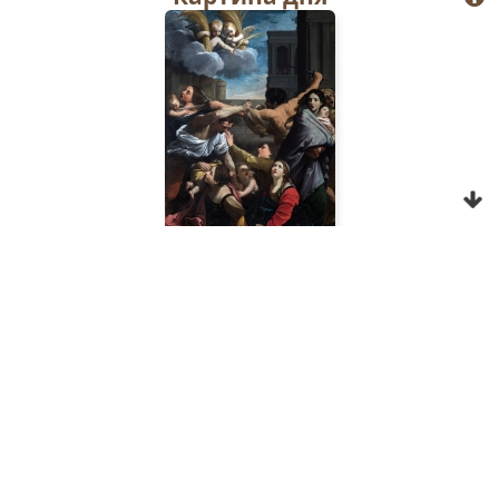
Боже́ственными чудесы́/ святы́й о́браз Твой,
Изба́вительнице,/ луча́ми благода́ти и
милосе́рдия Твоего́/ озари́в в нощи́ скорбе́й
су́щих./ Пода́ждь у́бо и нам, Всеблага́я Де́во,/
избавле́ние от бед,/ исцеле́ние неду́гов
душе́вных и теле́сных,// спасе́ние и ве́лию
ми́лость.
Перевод:
Как преяркая звезда просиял Божественными
чудесами святой образ Твой,
Избавительница, лучами
благодати
и
милосердия Твоего озарив находящихся во
Опрос
тьме
скорбей
. Потому подай и нам,
Всеблагая Дева, избавление от бед,
исцеление болезней душевных и телесных,
спасение и великую милость.
Ин тропарь
,
глас 4
Христианский брак и безбрачие
Избавле́ние Принося́щая всем,/ от се́рдца
Тебе́ призыва́ющим,/ принеси́ избавле́ние
Пожертвовать
ско́рое/ и нам, в лю́тых беда́х погиба́ющим// и