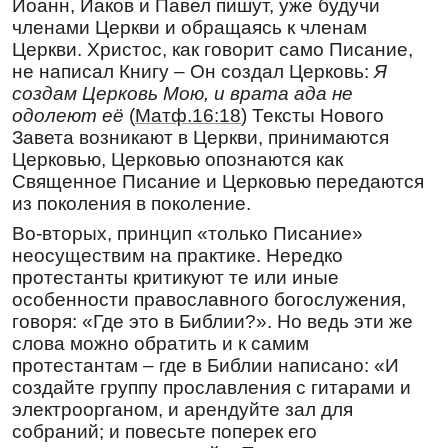
Иоанн, Иаков и Павел пишут, уже будучи
восславим и воззовем к тебе с любовью,
членами Церкви и обращаясь к членам
Богоблаженный, но как имеющий
дерзновение
Церкви. Христос, как говорит само Писание,
ко Господу, от всякого зла нас спаси, да поем:
не написал Книгу – Он создал Церковь:
Я
«Радуйся, отче всегда вспоминаемый».
создам Церковь Мою, и врата ада не
Ин кондак
,
глас 3
одолеют её
(
Матф.16:18
) Тексты Нового
Пра́зднует днесь Ца́рствующий град/ пра́здник
Завета возникают в Церкви, принимаются
пресве́тлый светоно́сныя Твоея́ па́мяти,/
Церковью, Церковью опознаются как
вся́кий призыва́я град и страну́;/ ра́дуется бо,
Священное Писание и Церковью передаются
я́ко име́я сокро́вище ве́лие,/
из поколения в поколение.
многострада́льное твое́ те́ло,// Андре́е
Во-вторых, принцип «только Писание»
му́чениче, Правосла́вия свети́льниче.
неосуществим на практике. Нередко
Перевод:
протестанты критикуют те или иные
особенности православного богослужения,
Празднует сегодня Царствующий город
праздник пресветлый светоносной твоей
говоря: «Где это в Библии?». Но ведь эти же
памяти, всякий призывая город и страну, ибо
слова можно обратить и к самим
радуется, имея, как великое сокровище,
протестантам – где в Библии написано: «И
многострадальное тело твое, мученик
создайте группу прославления с гитарами и
Андрей, Православия светильник.
электроорганом, и арендуйте зал для
собраний; и повесьте поперек его
Преподобному Антонию Леохновскому