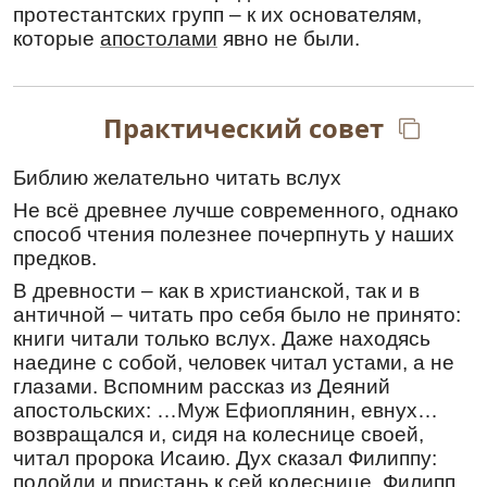
протестантских групп – к их основателям,
стра́стная взыгра́ния в ничто́же вмени́в,
которые
апостолами
явно не были.
пусты́нный граждани́н показа́лся еси́, мно́гих
бы́в наста́вник, Анто́ние преподо́бне: мона́хов
собра́тель и моле́бник ве́рен, чистоты́
рачи́тель, моли́ Христа́ Бо́га спасти́ся душа́м
Практический совет
на́шим.
Перевод:
Библию желательно читать вслух
Житейские бури, и суету мирскую, и
Не всё древнее лучше современного, однако
страстные восстания посчитав ничем, ты
способ чтения полезнее почерпнуть у наших
стал жителем пустыни и был наставником
предков.
для многих, Антоний
преподобный
, монахов
собиратель и истинный молитвенник,
В древности – как в христианской, так и в
любитель чистоты, моли Христа Бога о
античной – читать про себя было не принято:
спасении душ наших.
книги читали только вслух. Даже находясь
наедине с собой, человек читал устами, а не
Молитва
глазами. Вспомним рассказ из Деяний
О, преподо́бне о́тче на́ш Анто́ние! И́же от
апостольских: …Муж Ефиоплянин, евнух…
ю́ности твоея́ путе́м креста́ ше́ствовати
возвращался и, сидя на колеснице своей,
возлюби́л еси́, в моли́твах и труда́х, в
читал пророка Исаию. Дух сказал Филиппу:
поще́ниях и бде́нии, в безмо́лвии и му́дрости
подойди и пристань к сей колеснице. Филипп