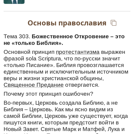
Перевод:
Сначала в посте
подвизаясь
на горе,
Основы православия
полчища невидимых врагов уничтожил ты
оружием Креста, всеблаженный; а затем и к
страданию мужественно вооружился,
Тема 303.
Божественное Откровение – это
поразив гонителя мечом веры, и за оба эти
не «только Библия».
подвига увенчан был от Бога,
Основной принцип
протестантизма
выражен
преподобномученик Андрей вечно памятный.
фразой sola Scriptura, что по-русски значит
Кондак
,
глас 8
«только Писание». Библия провозглашается
единственным и исключительным источником
Му́жества тезоимени́тому благодаре́ние,/ я́ко
веры и жизни христианской общины,
благоче́стия тайноглаго́льнику,/ похва́льная
воззове́м от любве́ тебе́, Богоблаже́нне,/ но,
Священное Предание
отвергается.
я́ко име́я дерзнове́ние ко Го́споду,/ от вся́ких
Почему этот принцип ошибочен?
лю́тых ны спаси́, да пое́м:// ра́дуйся, о́тче
Во-первых, Церковь создала Библию, а не
приснопа́мятне.
Библия – Церковь. Как мы ясно видим из
Перевод:
самой Библии, Церковь уже существует, когда
Мужеству одноименного (Андрей от греч.
пишутся книги, которым предстоит войти в
Ἀνδρέας — мужественный) возблагодарим,
Новый Завет. Святые Марк и Матфей, Лука и
как объясняющего тайны Богопочитания,