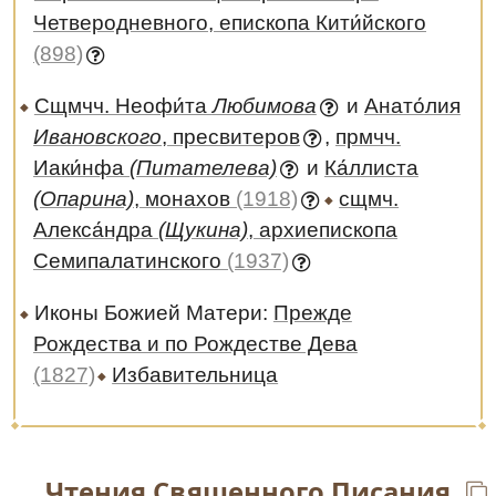
Четверодневного, епископа Кити́йского
(898)
Сщмчч. Неофи́та
Любимова
и
Анато́лия
Ивановского
, пресвитеров
,
прмчч.
Иаки́нфа
(Питателева)
и
Ка́ллиста
(Опарина)
, монахов
(1918)
сщмч.
Алекса́ндра
(Щукина)
, архиепископа
Семипалатинского
(1937)
Иконы Божией Матери:
Прежде
Рождества и по Рождестве Дева
(1827)
Избавительница
Чтения
Священного Писания