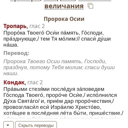
величания
Пророка Осии
Тропарь
,
глас 2
Проро́ка Твоего́ Оси́и па́мять, Го́споди,
пра́зднующе,/ тем Тя мо́лим:// спаси́ ду́ши
на́ша.
Перевод:
Пророка Твоего Осии память, Господи,
празднуя, потому Тебя молим: спаси души
наши.
Кондак
,
глас 2
Пра́выми стезя́ми после́дуя за́поведем
Го́спода Твоего́, проро́че Оси́е,/ испо́лнился
Ду́ха Свята́го/ и, прие́м дар проро́чествия,/
провозгласи́л еси́ Изра́илю Христо́во,
хотя́щее в после́дняя ле́та бы́ти, прише́ствие,/
облича́я заблу́ждшия лю́ди от пути́ пра́ваго/ и
наставля́я на путь, веду́щий в Вы́шний
Скрыть переводы