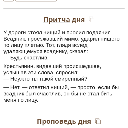
Иерусали́м,/ иде́же ны́не предстоя́,// моли́ся
непреста́нно о всех нас.
Перевод:
Притча
дня
Истинными путями следуя заповедям
Господа Твоего,
пророк
Осия, наполнившись
У дороги стоял нищий и просил подаяния.
Духа Святого и получив дар пророчества,
Всадник, проезжавший мимо, ударил нищего
провозгласил ты Израилю Христово
по лицу плетью. Тот, глядя вслед
пришествие, которое должно произойти в
удаляющемуся всаднику, сказал:
последние дни, обличая сбившихся с
— Будь счастлив.
правильного пути людей и направляя на
Крестьянин, видевший происшедшее,
путь, ведущий в Небесный Иерусалим, где
услышав эти слова, спросил:
сейчас предстоя, молись непрестанно обо
— Неужто ты такой смиренный?
всех нас.
— Нет, — ответил нищий, — просто, если бы
Ин кондак
,
глас 4
всадник был счастлив, он бы не стал бить
Просвети́вшееся Ду́хом чи́стое твое́ се́рдце/
меня по лицу.
проро́чества бысть светле́йшаго прия́телище:/
зри́ши бо, я́ко настоя́щая, дале́че су́щая,// сего́
ра́ди тя почита́ем, проро́че блаже́нне, Оси́е
Проповедь дня
сла́вне.