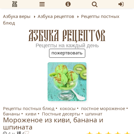
Азбука веры
Азбука рецептов
Рецепты постных
блюд
АЗБУКА РЕЦЕПТОВ
Рецепты на каждый день
пожертвовать
Рецепты постных блюд
кокосы
постное мороженое
бананы
киви
Постные десерты
шпинат
Мороженое из киви, банана и
шпината
4 ч.
4