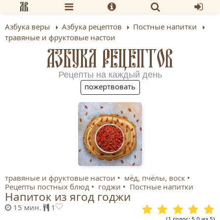
Азбука веры
Азбука рецептов
Постные напитки
травяные и фруктовые настои
АЗБУКА РЕЦЕПТОВ
Рецепты на каждый день
пожертвовать
травяные и фруктовые настои
мёд, пчёлы, воск
Рецепты постных блюд
годжи
Постные напитки
Напиток из ягод годжи
15 мин.
1
(
1
голос
:
5.0
из
5
)