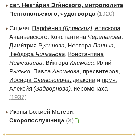
свт. Некта́рия Эги́нского, митрополита
Пентапольского, чудотворца
(1920)
Сщмчч.
Парфе́ния
(Брянских)
, епископа
Ананьевского
,
Константина
Черепанова
,
Дими́трия
Русинова
,
Не́стора
Панина
,
Фео́дора
Чичканова
,
Константина
Немешаева
,
Ви́ктора
Климова
,
Илии́
Рылько
,
Павла
Ансимова
, пресвитеров,
Ио́сифа
Сченсновича
, диакона
и
прмч.
Алекси́я
(Задворнова)
, иеромонаха
(1937)
Иконы Божией Матери:
Скоропослушница
(X)