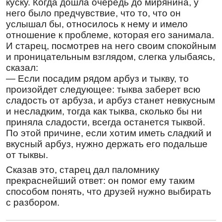
куску. Когда дошла очередь до мирянина, у
Перевод:
него было предчувствие, что то, что он
услышал бы, относилось к нему и имело
В мужском обличии укрывшись от вражеских
отношение к проблеме, которая его занимала.
лукавых путей, Матрона, к истинной жизни
И старец, посмотрев на него своим спокойным
ты шествовала с неизменным стремлением
и проницательным взглядом, слегка улыбаясь,
и неуклонный жизненный путь Богомудро
сказал:
окончив, от Христа получила ты благодать
— Если посадим рядом арбуз и тыкву, то
духовную, потому и источаешь потоки
произойдет следующее: тыква заберет всю
исцелений всем с любовью приходящим в
сладость от арбуза, и арбуз станет невкусным
память твою славную, честь монахам, моли
и несладким, тогда как тыква, сколько бы ни
Христа Бога о спасении душ наших.
приняла сладости, всегда останется тыквой.
Кондак
,
глас 2
По этой причине, если хотим иметь сладкий и
За любо́вь Госпо́дню, преподо́бная Матро́но,/
вкусный арбуз, нужно держать его подальше
поко́я жела́ние возненави́дела еси́,/ поще́нием
от тыквы.
дух твой просвети́вши,/ но твои́ми моли́твами
Сказав это, старец дал паломнику
и проти́вных шата́ния разори́,// кре́пко бо
прекраснейший ответ: он помог ему таким
зве́ри победи́ла еси́.
способом понять, что друзей нужно выбирать
Перевод:
с разбором.
Из любви ко Господу,
преподобная
Матрона,