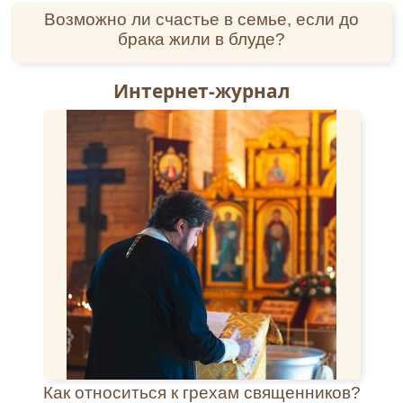
Преблагослове́нная Влады́чице, Присноде́во
Возможно ли счастье в семье, если до
Богоро́дице, Бо́га Сло́ва па́че вся́каго сло́ва на
брака жили в блуде?
спасе́ние на́ше ро́ждшая, и благода́ть Его́
преизоби́льно па́че всех прия́вшая, мо́ре
я́вльшаяся Боже́ственных дарова́ний и чуде́с
Интернет-журнал
приснотеку́щая река́, излива́ющая бла́гость
всем, с ве́рою к Тебе́ прибега́ющим!
Чудотво́рному Твоему́ о́бразу припа́дающе,
мо́лимся Тебе́, всеще́дрей Ма́тери
Человеколюби́ваго Влады́ки: удиви́ на нас
пребога́тыя ми́лости Твоя́, и проше́ния на́ша,
приноси́мыя Тебе́, Скоропослу́шнице, ускори́
испо́лнити, все, е́же на по́льзу во утеше́ние и
спасе́ние коему́ждо устроя́ющи. Посети́,
Преблага́я, рабы́ Твоя́ благода́тию Твое́ю,
пода́ждь неду́гующим цельбу́ и соверше́нное
здра́вие, обурева́емым тишину́, плене́нным
свобо́ду и разли́чными о́бразы стра́ждущих
уте́ши, изба́ви, всеми́лостивая Госпоже́, всяк
град и страну́ от гла́да, я́звы, тру́са, пото́па,
огня́, меча́ и ины́я ка́зни вре́менныя и ве́чныя,
Как относиться к грехам священников?