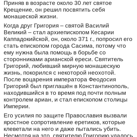
Приняв в возрасте около 30 лет святое
Кондак
,
глас 2
Крещение, он решил посвятить себя
монашеской жизни.
Боже́ственный гро́м, труба́ духо́вная, ве́ры
насади́телю и отсека́телю ересе́й, Тро́ицы
Когда друг Григория – святой Василий
уго́дниче, вели́кий святи́телю Некта́рие, со
Великий – стал архиепископом Кесарии
А́нгелы предстоя́ при́сно, моли́ непреста́нно о
Каппадокийской, он, около 371 г., попросил его
все́х на́с.
стать епископом города Сасима, потому что
Перевод:
ему нужна была помощь в борьбе со
сторонниками арианской ереси. Святитель
Божественный гром, труба духовная, веры
Григорий, любивший мирную монашескую
насадитель и отсекатель
ересей
, Троицы
жизнь, покорился с некоторой неохотой.
угодник, великий святитель Нектарий, с
После воцарения императора Феодосия
Ангелами всегда предстоя, моли
Григорий был приглашён в Константинополь,
непрестанно обо всех нас.
находившийся в то время под почти полным
Молитва
контролем ариан, и стал епископом столицы
О, мироточи́вая главо́, святи́телю Некта́рие,
Империи.
архиере́ю Бо́жий! Во времена́ вели́каго
Его усилия по защите Православия вызвали
отступле́ния, не́честию мир плени́вшу,
яростное сопротивление еретиков, которые
благоче́стием просия́л еси́ и главу́ прего́рдаго
клеветали на него и даже пытались убить.
Денни́цы, уязвля́ющаго нас, сокруши́л еси́.
Несмотря на это, святителю Григорию удалось
Сего́ ра́ди дарова́ ти Христо́с врачева́ти я́звы