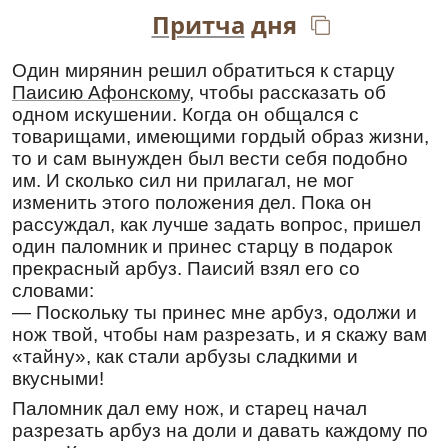
моли́теся непреста́нно о всех нас.
Притча
дня
Перевод:
Один мирянин решил обратиться к старцу
Двое мучеников, претерпев страдания,
Паисию Афонскому
, чтобы рассказать об
вражескую гордыню на земле вы
одном искушении. Когда он общался с
ниспровергли, озарившись
благодатью
товарищами, имеющими гордый образ жизни,
несозданной
Троицы
, прославляемые
то и сам вынужден был вести себя подобно
Онисифор и Порфирий, молитесь
им. И сколько сил ни прилагал, не мог
непрестанно обо всех нас.
изменить этого положения дел. Пока он
Преподобной Матроне
рассуждал, как лучше задать вопрос, пришел
Константинопольской
один паломник и принес старцу в подарок
Тропарь
,
глас 8
прекрасный арбуз. Паисий взял его со
Мужескому́дрено утаи́вшися вра́жиих лука́вых
словами:
путе́й, Матро́но,/ к жи́зни вои́стину
— Поскольку ты принес мне арбуз, одолжи и
ше́ствовавши несумне́нною во́лею/ и
нож твой, чтобы нам разрезать, и я скажу вам
неукло́нное тече́ние Богому́дро сконча́вши,/ от
«тайну», как стали арбузы сладкими и
Христа́ прия́ла еси́ благода́ть духо́вную,/ тем и
вкусными!
во́ду цельба́м источа́еши/ любо́вию
притека́ющим в па́мять твою́ сла́вную,/ мни́хом
Паломник дал ему нож, и старец начал
похвала́,// моли́ Христа́ Бо́га спасти́ся душа́м
разрезать арбуз на доли и давать каждому по
на́шим.