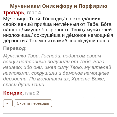
Мученикам Онисифору и Порфирию
Тропарь
,
глас 4
Му́ченицы Твои́, Го́споди,/ во страда́ниих
свои́х венцы́ прия́ша нетле́нныя от Тебе́, Бо́га
на́шего,/ иму́ще бо кре́пость Твою́,/ мучи́телей
низложи́ша,/ сокруши́ша и де́монов немощны́я
де́рзости./ Тех моли́твами// спаси́ ду́ши на́ша.
Перевод:
Мученики
Твои, Господи, подвигом своим
венцы нетленные получили от Тебя, Бога
нашего; ибо они, имея силу Твою, мучителей
низложили, сокрушили и демонов немощные
дерзости. По молитвам их, Христе Боже,
спаси души наши.
Кондак
,
глас 2
Му́ченик дво́ица, пострада́вше кре́пко,/
Скрыть переводы
вра́жию горды́ню на зе́млю низложи́сте,/
озари́вшеся благода́тию несозда́нныя
Тро́ицы,/ сла́внии Ониси́форе и Порфи́рие,//