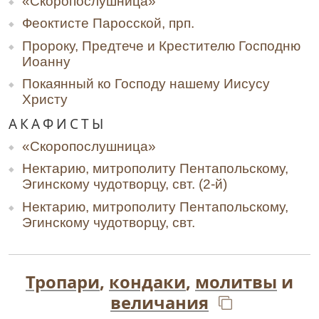
«Скоропослушница»
Феоктисте Паросской, прп.
Пророку, Предтече и Крестителю Господню
Иоанну
Покаянный ко Господу нашему Иисусу
Христу
АКАФИСТЫ
«Скоропослушница»
Нектарию, митрополиту Пентапольскому,
Эгинскому чудотворцу, свт. (2-й)
Нектарию, митрополиту Пентапольскому,
Эгинскому чудотворцу, свт.
Тропари
,
кондаки
,
молитвы
и
величания