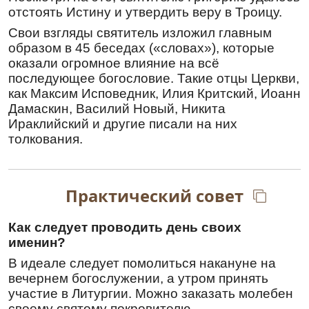
отстоять Истину и утвердить веру в Троицу.
неисце́льны, за беззако́ния на́ша нас
порази́вшия. Ве́руем: возлюби́ тя Бог
Свои взгляды святитель изложил главным
пра́веднаго, да тебе́ ра́ди нас, гре́шных,
образом в 45 беседах («словах»), которые
поми́лует, от кля́твы разреши́т, от неду́г
оказали огромное влияние на всё
изба́вит, и по всей вселе́нней стра́шно и
последующее богословие. Такие отцы Церкви,
сла́вно бу́дет и́мя Его́, Отца́ и Сы́на и Свята́го
как Максим Исповедник, Илия Критский, Иоанн
Ду́ха, ны́не и при́сно и во ве́ки веко́в. Ами́нь.
Дамаскин, Василий Новый, Никита
2-я Молитва
Ираклийский и другие писали на них
О, святи́телю Некта́рие, о́тче Богому́дрый!
толкования.
Приими́, блюсти́телю ве́ры правосла́вныя,
испове́дание усте́н люде́й христоимени́тых,
со́бранных днесь в хра́ме благода́тию
Практический совет
Бо́жиею, в тебе́ живу́щею. Весть бо дости́же
до преде́л Росси́йских, я́ко ты, ве́лий во
святы́х уго́дниче Христо́в, во всех конце́х
Как следует проводить день своих
вселе́нныя призыва́ющим и́мя твое́ явля́ешися
именин?
и от ра́ковыя боле́зни исцеле́ние да́руеши.
В идеале следует помолиться накануне на
Слы́шахом об иере́е, тебе́ тезоимени́том и
вечернем богослужении, а утром принять
храм во и́мя твое́ созида́вшем со скорбьми́
участие в Литургии. Можно заказать молебен
ве́лиими. Ра́ковою у́бо я́звою грудно́ю пораже́н
своему святому покровителю.