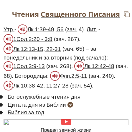
Чтения
Священного Писания
Утр.
-
(
зач.
4).
Лит.
-
Лк.1:39-49, 56
(зач. 267).
1Сол.2:20 - 3:8
(зач. 65) – за
Лк.12:13-15, 22-31
понедельник и за вторник (под зачало):
(зач. 268).
(зач.
1Сол.3:9-13
Лк.12:42-48
68). Богородицы:
(зач. 240).
Флп.2:5-11
(зач. 54).
Лк.10:38-42, 11:27-28
Богослужебные чтения дня
Цитата дня из Библии
Библия за год
Предел земной жизни