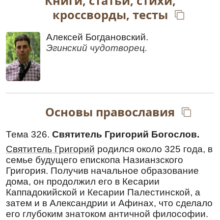
Книги, статьи, стихи,
больных, с верой приходящих к тебе.
кроссворды, тесты
Ин тропарь
,
глас 1
Силиврии о́трасль и Эги́ны храни́теля, в
Алексей Богдановский.
после́дняя ле́та я́вльшагося, доброде́тели
Эгинский чудотворец.
дру́га и́скренняго, Некта́рия почти́м ве́рнии,
я́ко боже́ственнаго служи́теля Христо́ва: то́чит
бо цельбы́ многоразли́чныя благоче́стно
вопию́щим: сла́ва просла́вльшему тя Христу́,
сла́ва да́вшему ти чуде́с благода́ть, сла́ва
де́йствующему тобо́ю всем исцеле́ния.
Основы православия
Перевод:
Селибрии росток и Эгины хранителя, в
Тема 326.
Святитель Григорий Богослов.
последние времена нам явившегося, близкого
Святитель Григорий
родился около 325 года, в
друга добродетели, Нектария почтим
семье будущего епископа Назианзского
верующие, как священнослужителя
Григория. Получив начальное образование
Христова, ибо он источает многоразличные
дома, он продолжил его в Кесарии
исцеления благочестиво взывающим: «Слава
Каппадокийской и Кесарии Палестинской, а
прославившему тебя Христу, слава
затем и в Александрии и Афинах, что сделало
Давшему тебе чудес благодать, слава
его глубоким знатоком античной философии.
Подающему через тебя всем исцеления».