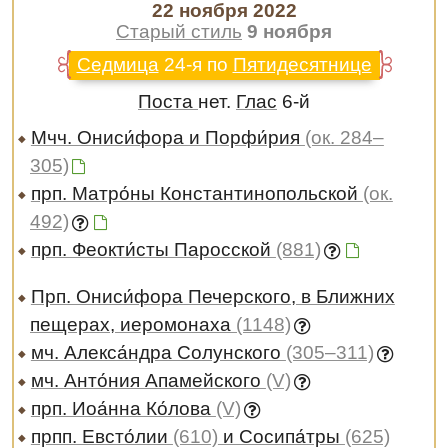
22 ноября 2022
Старый стиль
9 ноября
Седмица
24-я по
Пятидесятнице
Поста
нет.
Глас
6-й
Мчч. Ониси́фора и Порфи́рия
(ок. 284–
305)
прп. Матро́ны Константинопольской
(ок.
492)
прп. Феокти́сты Паросской
(881)
Прп. Ониси́фора Печерского, в Ближних
пещерах, иеромонаха
(1148)
мч. Алекса́ндра Солунского
(305–311)
мч. Анто́ния Апамейского
(V)
прп. Иоа́нна Ко́лова
(V)
прпп. Евсто́лии
(610)
и Сосипа́тры
(625)