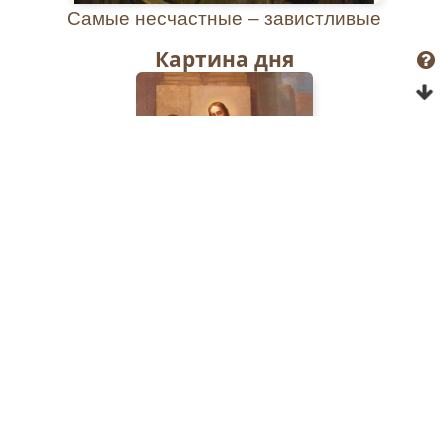
да пода́ст твои́ми моли́твами ми́р и
Самые несчастные – завистливые
благоде́нствие стране́ на́шей, па́стырем си́лу
в моли́тве, и́ноком подкрепле́ние на пути́
Картина дня
соверше́нства в по́двизех смире́ния и
послуша́ния, вдови́цам и сирота́м
заступле́ние, немощны́м подкрепле́ние,
неду́гующим ду́хом и душе́ю от бесо́в
избавле́ние, больны́м исцеле́ние,
путеше́ствующим А́нгела Храни́теля. Все́м
чту́щим с любо́вию па́мять твою́, ве́ру
и́скреннюю и непоколеби́мую. И по
преставле́нии в жи́знь ве́чную приведи́ на́с ко
Христу́ твои́ми моли́твами, да с тобо́ю
прославля́ем Святу́ю Тро́ицу: Отца́ и Сы́на и
Свята́го Ду́ха, всегда́, ны́не и при́сно, и во ве́ки
веко́в. Ами́нь.
Опрос
Священномученикам Павлу Аношкину и
Григорию Смирнову, Мокинским
Тропарь
,
глас 5
Честно́е страда́ние ва́ше/ за ве́ру святу́ю
Христианский брак и безбрачие