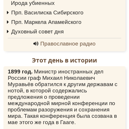
Ирода убиенных
0:00
торжествует обитель Пресвятой Троицы,
ибо в ней в молитве и посте пребывая,
Прп. Василиска Сибирского
0:00
монашествующим и верующим людям ты
Прп. Маркела Апамейского
0:00
стал великим наставником и быстрым
помощником, и избранником удивительным
Духовный совет дня
0:00
Царицы Небесной, как звезда лучезарная в
стране Российской, преподобный отче наш
Православное радио
Лаврентий, моли Человеколюбца Бога о
спасении душ наших.
Этот день в истории
Кондак
,
глас 4
1899 год.
Министр иностранных дел
Ми́р оста́вив, чистоту́ а́нгельскую стяжа́в/ и
ми́рови любо́вию послужи́в,/ о́тче на́ш
России граф Михаил Николаевич
Лавре́нтие,/ по́мощь благода́тную с ве́рою
Муравьёв обратился к другим державам с
приходя́щим оби́льно явля́я:/ те́мже и в
нотой, в которой содержались
преми́рная селе́ния досто́йно всели́вся,/
предложения о проведении
те́лом нетле́нным с на́ми пребыва́еши,/
международной мирной конференции по
утвержда́я на́с в правосла́вней ве́ре отце́в
проблемам разоружения и сохранения
на́ших,/ душе́ю светоза́рною Пода́телю ми́ра
мира. Такая конференция была созвана в
мо́лишися// дарова́ти на́м ми́р и ве́лию
мае этого же года в Гааге.
ми́лость.