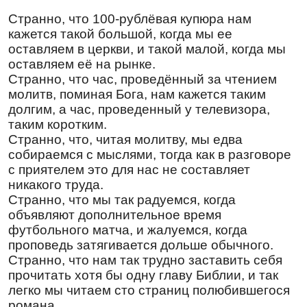
Перевод:
Странно, что 100-рублёвая купюра нам
Дева в сей день Сверхсущественного
кажется такой большой, когда мы ее
рождает, и земля пещеру Неприступному
оставляем в церкви, и такой малой, когда мы
приносит; Ангелы с пастухами славословят,
оставляем её на рынке.
волхвы же за звездою путешествуют, ибо
Странно, что час, проведённый за чтением
ради нас родилось Дитя младое, предвечный
молитв, поминая Бога, нам кажется таким
Бог!
долгим, а час, проведенный у телевизора,
14000-м мученикам младенцам, от Ирода
таким коротким.
в Вифлиеме убиенным
Странно, что, читая молитву, мы едва
Тропарь
,
глас 1
собираемся с мыслями, тогда как в разговоре
Боле́зньми святы́х, и́миже о Тебе́
с приятелем это для нас не составляет
пострада́ша,/ умоле́н бу́ди, Го́споди,/ и вся
никакого труда.
на́ша боле́зни исцели́,// Человеколю́бче,
Странно, что мы так радуемся, когда
мо́лимся.
объявляют дополнительное время
футбольного матча, и жалуемся, когда
Перевод:
проповедь затягивается дольше обычного.
Страданиями святых, которые они за Тебя
Странно, что нам так трудно заставить себя
претерпели, умилостивься, Господи, и все
прочитать хотя бы одну главу Библии, и так
наши болезни исцели, Тебе, Человеколюбец,
легко мы читаем сто страниц полюбившегося
молимся.
романа.