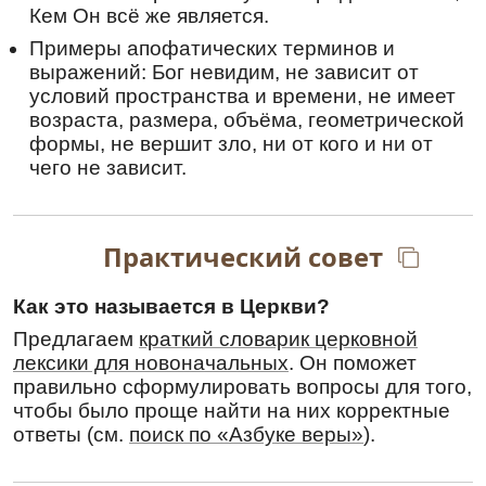
гре́шным непостижи́маго.
Кем Он всё же является.
Перевод:
Примеры апофатических терминов и
выражений: Бог невидим, не зависит от
Предав себя Христу с ранней юности, даже с
условий пространства и времени, не имеет
детства твоего, преподобный отче
возраста, размера, объёма, геометрической
Василиск, последовал ты Ему, любовью
формы, не вершит зло, ни от кого и ни от
воспламеняясь, и молитву непрестанную всю
свою жизнь Ему приносил ты. Потому
чего не зависит.
Господь успокоил и сердце твое, явив
великого молитвенника, грешным
недостижимого.
Практический совет
Ин кондак
,
глас 4
Пусты́нею ди́кою от сла́вы мирски́я утае́нный,/
Как это называется в Церкви?
у́мнаго де́лания высоты́ смире́нием дости́гл
Предлагаем
краткий словарик церковной
еси́:/ те́плою любо́вию ко Христу́ простира́яся,/
лексики для новоначальных
. Он поможет
моли́твенную сла́дость я́ко ми́ро се́рдцем
источа́л еси́,/ те́мже боже́ственная благода́ть
правильно сформулировать вопросы для того,
в тебе́ явля́емая/ облиста́ всея́ Сиби́ри концы́,/
чтобы было проще найти на них корректные
пустынножи́телю Васили́сче,/ моли́
ответы (см.
поиск по «Азбуке веры»
).
всеще́драго Бо́га// души́ спасе́ние на́м
дарова́ти.