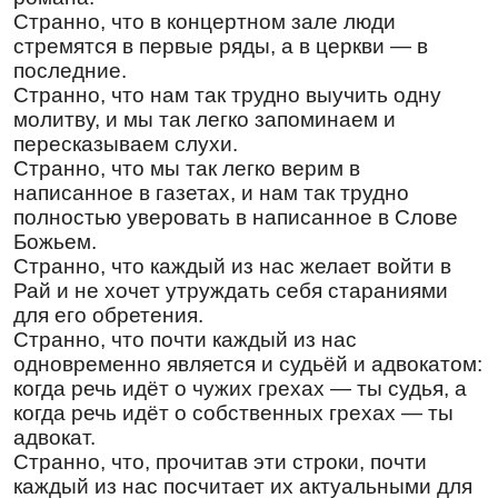
Кондак
,
глас 6
Странно, что в концертном зале люди
В Вифлее́ме ро́ждшуся Царю́, волсви́ от
стремятся в первые ряды, а в церкви — в
Перси́ды с да́ры прихо́дят,/ звездо́ю свы́ше
последние.
наставля́еми,/ но И́род смуща́ется и пожина́ет
Странно, что нам так трудно выучить одну
младе́нцы, я́ко пшени́цу,/ и рыда́ет себе́,// я́ко
молитву, и мы так легко запоминаем и
держа́ва его́ вско́ре разори́тся.
пересказываем слухи.
Перевод:
Странно, что мы так легко верим в
написанное в газетах, и нам так трудно
К родившемуся в Вифлееме Царю волхвы из
полностью уверовать в написанное в Слове
Персии с дарами приходят, звездою свыше
Божьем.
направляемые, а Ирод беспокоится и
Странно, что каждый из нас желает войти в
пожинает младенцев, как пшеницу, и
Рай и не хочет утруждать себя стараниями
оплакивает себя, так как власти он вскоре
лишится.
для его обретения.
Странно, что почти каждый из нас
Ин кондак
,
глас 4
одновременно является и судьёй и адвокатом:
Звезда́ волхвы́ посла́ к Ро́ждшемуся,/ и И́род
когда речь идёт о чужих грехах — ты судья, а
непра́ведное во́инство посла́ лю́то,/ уби́ти мня
когда речь идёт о собственных грехах — ты
во я́слех// я́ко Младе́нца лежа́ща.
адвокат.
Перевод:
Странно, что, прочитав эти строки, почти
каждый из нас посчитает их актуальными для
Звезда волхвов послала к Родившемуся, а