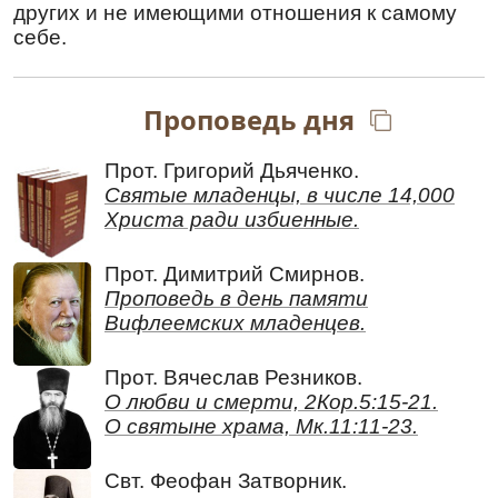
Ирод беззаконный воинство послал, тщетно
других и не имеющими отношения к самому
полагая убить в яслях Младенца лежащего.
себе.
Преподобному Маркеллу Апамейскому
Тропарь
,
глас 8
Проповедь дня
В тебе́, о́тче, изве́стно спасе́ся, е́же по
о́бразу:/ прии́м бо Крест, после́довал еси́
Христу́/ и, де́я, учи́л еси́ презира́ти у́бо плоть,
Прот. Григорий Дьяченко.
прехо́дит бо,/ прилежа́ти же о души́, ве́щи
Святые младенцы, в числе 14,000
безсме́ртней.// Те́мже и со А́нгелы сра́дуется,
Христа ради избиенные.
преподо́бне Марке́лле, дух твой.
Перевод:
Прот. Димитрий Смирнов.
Проповедь в день памяти
В тебе, отче, точно сохранилось то, что в
Вифлеемских младенцев.
нас по Божию образу: ибо взяв свой крест,
ты последовал за Христом, и делом учил
пренебрегать плотью, как преходящей,
Прот. Вячеслав Резников.
заботиться же о душе, творении
О любви и смерти, 2Кор.5:15-21.
бессмертном. Потому и радуется с
О святыне храма, Мк.11:11-23.
Ангелами,
преподобный
Маркелл, дух твой.
Свт. Феофан Затворник.
Кондак
,
глас 8