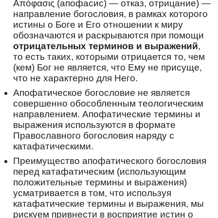
Απόφασις (апофасис) — отказ, отрицание) —
непреста́нную моли́тву Христу́
направление богословия, в рамках которого
возлю́бленному приноси́л еси́. Помина́й на́с,
истины о Боге и Его отношении к миру
ча́д твои́х, преподо́бне Васили́сче, с любо́вию
обозначаются и раскрываются при помощи
притека́ющих к тебе́ и чту́щих святу́ю па́мять
отрицательных терминов и выражений
,
твою́.
то есть таких, которыми отрицается то, чем
Перевод:
(кем) Бог не является, что Ему не присуще,
С детства Христа возлюбив, преподобный, с
что не характерно для Него.
любовью Ему всю жизнь следовал ты. В
Апофатическое богословие не является
пустыни
сибирской поселившись,
совершенно обособленным теологическим
непрестанную молитву Христу
направлением. Апофатические термины и
возлюбленному приносил ты. Вспоминай нас,
выражения используются в формате
чад твоих, преподобный Василиск, с любовью
Православного богословия наряду с
приходящих к тебе и почитающих святую
катафатическими.
память твою.
Преимущество апофатического богословия
Ин тропарь
,
глас 8
перед катафатическим (использующим
Земли́ Сиби́рския процвете́ние,/ ю́же
положительные термины и выражения)
безмо́лвия по́двигом озари́л еси́,/ житие́
усматривается в том, что используя
пусты́нное до конца́ возлюби́в, блаже́нне,/ и,
катафатические термины и выражения, мы
я́ко би́сер многоце́нный,/ серде́чныя моли́твы
рискуем привнести в восприятие истин о