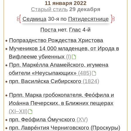
11 января 2022
Старый стиль
29 декабря
Седмица
30-я по
Пятидесятнице
Поста
нет.
Глас
4-й
Попразднство Рождества Христова
Мучеников 14 000 младенцев, от Ирода в
Вифлееме убиенных
(I)
Прп. Марке́лла Апамейского, игумена
обители «Неусыпающих»
(485)
прп. Васили́ска Сибирского
(1824)
Прпп. Марка гробокопателя, Фео́фила и
Иоа́нна Печерских, в Ближних пещерах
(XI–XII)
прп. Фео́фила О́мучского
(XV)
прп. Лавре́нтия Черниговского (Проскуры)