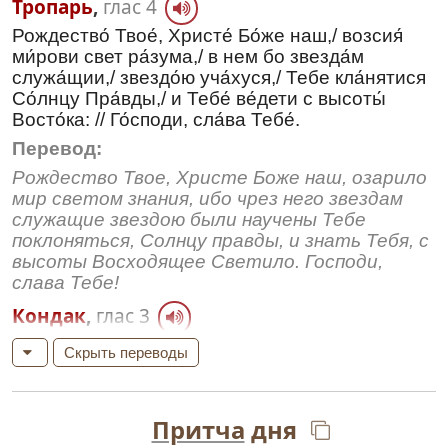
Тропарь
,
глас 4
Рождество́ Твое́, Христе́ Бо́же наш,/ возсия́
ми́рови свет ра́зума,/ в нем бо звезда́м
служа́щии,/ звездо́ю уча́хуся,/ Тебе кла́нятися
Со́лнцу Пра́вды,/ и Тебе́ ве́дети с высоты́
Восто́ка: // Го́споди, сла́ва Тебе́.
Перевод:
Рождество Твое, Христе Боже наш, озарило
мир светом знания, ибо чрез него звездам
служащие звездою были научены Тебе
поклоняться, Солнцу правды, и знать Тебя, с
высоты Восходящее Светило. Господи,
слава Тебе!
Кондак
,
глас 3
Де́ва днесь Пресу́щественнаго ражда́ет,/ и
Скрыть переводы
земля́ верте́п Непристу́пному прино́сит,/
А́нгели с па́стырьми славосло́вят,/ волсви́ же
со звездо́ю путеше́ствуют:/ нас бо ра́ди
Притча
дня
роди́ся// Отроча́ Мла́до, Преве́чный Бог.