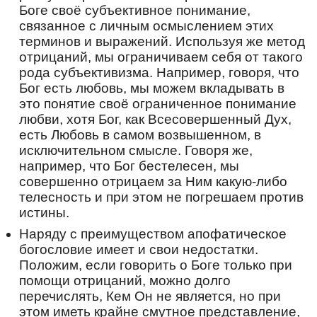
да́р от Го́спода стяжа́л еси́,/ и на́м в насле́дие
Боге своё субъективное понимание,
сие́ сокро́вище яви́л еси́,/ да во спасе́ние его́
связанное с личным осмыслением этих
прие́млюще, вопие́м ти́:// преподо́бне
терминов и выражений. Используя же метод
Васили́сче о́тче на́ш.
отрицаний, мы ограничиваем себя от такого
Перевод:
рода субъективизма. Например, говоря, что
Земли Сибирской процветение, которую
Бог есть любовь, мы можем вкладывать в
озарил ты подвигом
безмолвия
, житие
это понятие своё ограниченное понимание
пустынное до конца возлюбив, блаженный, и,
любви, хотя Бог, как Всесовершенный Дух,
как драгоценный жемчуг, дар сердечной
есть Любовь в самом возвышенном, в
молитвы получил от Господа, и нам в
исключительном смысле. Говоря же,
наследство это сокровище оставил ты,
например, что Бог бестелесен, мы
принимая же его во спасение, взываем к
совершенно отрицаем за Ним какую-либо
тебе, преподобный Василиск, отче наш.
телесность и при этом не погрешаем против
истины.
Кондак
,
глас 2
Наряду с преимуществом апофатическое
Возложи́х себе́ от ра́нней ю́ности, да́же из
богословие имеет и свои недостатки.
де́тства твоего́, преподо́бне о́тче Васили́сче,
Положим, если говорить о Боге только при
после́довал еси́ Христу́, любо́вию возгрева́яся
помощи отрицаний, можно долго
и моли́тву непреста́нную чрез все́ житие́ Тому́
приноси́л еси́. Те́м же Госпо́дь упоко́и и
перечислять, Кем Он не является, но при
се́рдце твое́, моли́твенника вели́ка яви́,
этом иметь крайне смутное представление,