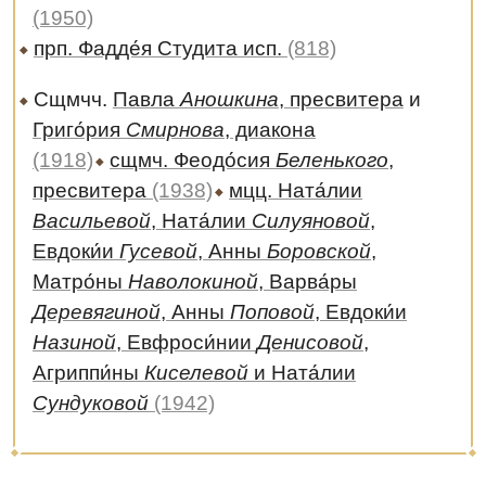
(1950)
прп. Фадде́я Студита исп.
(818)
Сщмчч.
Павла
Аношкина
, пресвитера
и
Григо́рия
Смирнова
, диакона
(1918)
сщмч. Феодо́сия
Беленького
,
пресвитера
(1938)
мцц. Ната́лии
Васильевой
, Ната́лии
Силуяновой
,
Евдоки́и
Гусевой
, Анны
Боровской
,
Матро́ны
Наволокиной
, Варва́ры
Деревягиной
, Анны
Поповой
, Евдоки́и
Назиной
, Евфроси́нии
Денисовой
,
Агриппи́ны
Киселевой
и Ната́лии
Сундуковой
(1942)