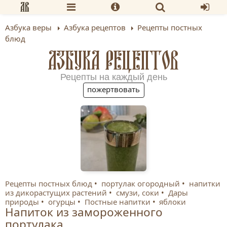
Азбука веры
Азбука рецептов
Рецепты постных
блюд
АЗБУКА РЕЦЕПТОВ
Рецепты на каждый день
пожертвовать
Рецепты постных блюд
портулак огородный
напитки
из дикорастущих растений
смузи, соки
Дары
природы
огурцы
Постные напитки
яблоки
Напиток из замороженного
портулака