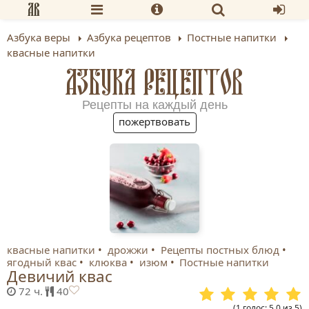
Азбука веры
Азбука рецептов
Постные напитки
квасные напитки
АЗБУКА РЕЦЕПТОВ
Рецепты на каждый день
пожертвовать
квасные напитки
дрожжи
Рецепты постных блюд
ягодный квас
клюква
изюм
Постные напитки
Девичий квас
72 ч.
40
(
1
голос
:
5.0
из
5
)