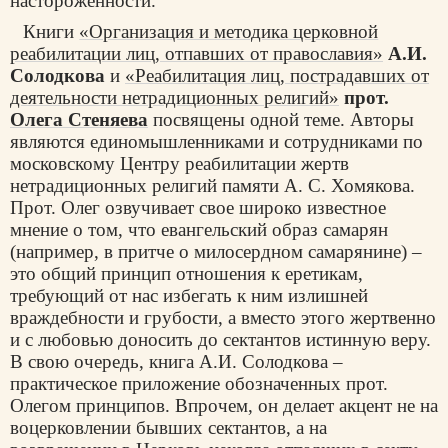
настороженности.
Книги
«Организация и методика церковной
реабилитации лиц, отпавших от православия»
А.И.
Солодкова
и
«Реабилитация лиц, пострадавших от
деятельности нетрадиционных религий»
прот.
Олега Стеняева
посвящены одной теме. Авторы
являются единомышленниками и сотрудниками по
московскому Центру реабилитации жертв
нетрадиционных религий памяти А. С. Хомякова.
Прот. Олег озвучивает свое широко известное
мнение о том, что евангельский образ самарян
(например, в притче о милосердном самарянине) –
это общий принцип отношения к еретикам,
требующий от нас избегать к ним излишней
враждебности и грубости, а вместо этого жертвенно
и с любовью доносить до сектантов истинную веру.
В свою очередь, книга А.И. Солодкова –
практическое приложение обозначенных прот.
Олегом принципов. Впрочем, он делает акцент не на
воцерковлении бывших сектантов, а на