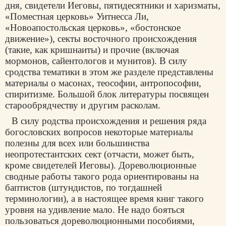
дня, свидетели Иеговы, пятидесятники и харизматы,
«Поместная церковь» Уитнесса Ли,
«Новоапостольская церковь», «бостонское
движение»), секты восточного происхождения
(такие, как кришнаиты) и прочие (включая
мормонов, сайентологов и мунитов). В силу
сродства тематики в этом же разделе представлены
материалы о масонах, теософии, антропософии,
спиритизме. Большой блок литературы посвящен
старообрядчеству и другим расколам.
В силу родства происхождения и решения ряда
богословских вопросов некоторые материалы
полезны для всех или большинства
неопротестантских сект (отчасти, может быть,
кроме свидетелей Иеговы). Дореволюционные
сводные работы такого рода ориентированы на
баптистов (штундистов, по тогдашней
терминологии), а в настоящее время книг такого
уровня на удивление мало. Не надо бояться
пользоваться дореволюционными пособиями,