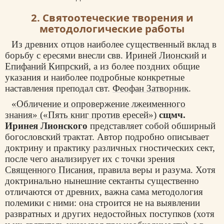
2. Святоотеческие творения и
методологические работы
Из древних отцов наиболее существенный вклад в
борьбу с ересями внесли свв.
Ириней Лионский
и
Епифаний Кипрский
, а из более поздних общие
указания и наиболее подробные конкретные
наставления преподал свт.
Феофан Затворник
.
«Обличение и опровержение лжеименного
знания» («Пять книг против ересей»)
сщмч.
Иринея Лионского
представляет собой обширный
богословский трактат. Автор подробно описывает
доктрину и практику различных гностических сект,
после чего анализирует их с точки зрения
Священного Писания
, правила веры и разума. Хотя
доктринально нынешние сектанты существенно
отличаются от древних, важна сама методология
полемики с ними: она строится не на выявлении
развратных и других недостойных поступков (хотя