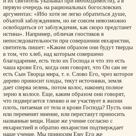
и их святитель указывал при необходимости), а в
первую очередь на рациональных богословских
аргументах: «Ибо хотя не легко обратиться душе,
объятой заблуждением, но не совсем невозможно
освободиться от заблуждения, как скоро предстанет
истина». Например, обличая гностиков в
непоследовательности при совершении евхаристии,
святитель пишет: «Каким образом они будут тверды
в том, что хлеб, над которым совершено
благодарение, есть тело их Господа и что это есть
чаша крови Его, когда они говорят, что Он сам не
есть Сын Творца мира, т. е. Слово Его, чрез которое
дерево приносит плоды, текут источники, земля
дает сперва зелень, потом колос, наконец полное
зерно в колосе. Еще, каким образом они говорят,
что подвергается тлению и не участвует в жизни
плоть, питаемая от тела и крови Господа? Пусть они
или переменят мнение, или перестанут приносить
названные вещи. Наше же учение согласно с
евхаристией и обратно евхаристия подтверждает
наше учение. Мы приносим Ему Его же