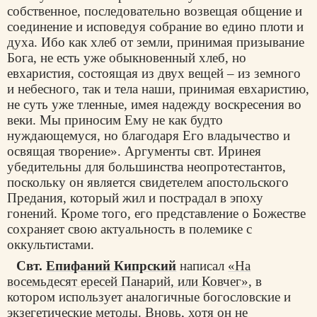
собственное, последовательно возвещая общение и
соединение и исповедуя собрание во едино плоти и
духа. Ибо как хлеб от земли, принимая призывание
Бога, не есть уже обыкновенный хлеб, но
евхаристия, состоящая из двух вещей – из земного
и небесного, так и тела наши, принимая евхаристию,
не суть уже тленные, имея надежду воскресения во
веки. Мы приносим Ему не как будто
нуждающемуся, но благодаря Его владычество и
освящая творение». Аргументы свт. Иринея
убедительны для большинства неопротестантов,
поскольку он является свидетелем апостольского
Предания, который жил и пострадал в эпоху
гонений. Кроме того, его представление о Божестве
сохраняет свою актуальность в полемике с
оккультистами.
Свт.
Епифаний Кипрский
написал
«На
восемьдесят ересей Панарий, или Ковчег»
, в
котором использует аналогичные богословские и
экзегетические методы. Вновь, хотя он не