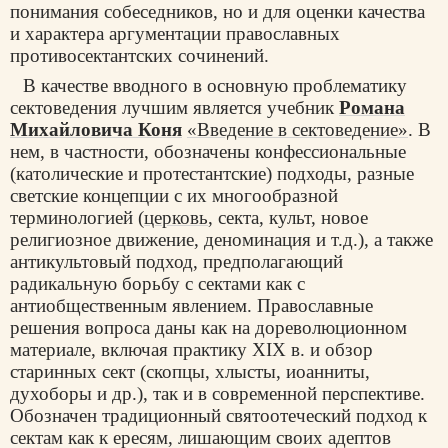
понимания собеседников, но и для оценки качества
и характера аргументации православных
противосектантских сочинений.
В качестве вводного в основную проблематику
сектоведения лучшим является учебник
Романа
Михайловича Коня
«Введение в сектоведение»
. В
нем, в частности, обозначены конфессиональные
(католические и протестантские) подходы, разные
светские концепции с их многообразной
терминологией (
церковь
, секта, культ, новое
религиозное движение, деноминация и т.д.), а также
антикультовый подход, предполагающий
радикальную борьбу с сектами как с
антиобщественным явлением. Православные
решения вопроса даны как на дореволюционном
материале, включая практику XIX в. и обзор
старинных сект (скопцы, хлысты, иоанниты,
духоборы и др.), так и в современной перспективе.
Обозначен традиционный святоотеческий подход к
сектам как к ересям, лишающим своих адептов