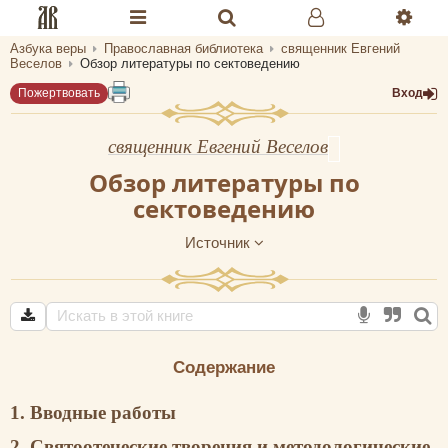
Азбука веры
Православная библиотека
священник Евгений
Разделы портала «Азбука веры»
Веселов
Обзор литературы по сектоведению
Пожертвовать
Вход
Главная
Гид
священник Евгений Веселов
Обзор литературы по
Библиотеки
сектоведению
Календарь
Источник
Молитва
Медиа
Проверь себя
Содержание
Тематическое
1. Вводные работы
Семья и здоровье
2. Святоотеческие творения и методологические