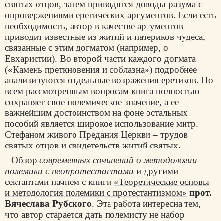
святых отцов, затем приводятся доводы разума с
опровержениями еретических аргументов. Если есть
необходимость, автор в качестве аргументов
приводит известные из житий и патериков чудеса,
связанные с этим догматом (например, о
Евхаристии). Во второй части каждого догмата
(«Камень преткновения и соблазна») подробнее
анализируются отдельные возражения еретиков. По
всем рассмотренным вопросам книга полностью
сохраняет свое полемическое значение, а ее
важнейшим достоинством на фоне остальных
пособий является широкое использование митр.
Стефаном живого Предания Церкви – трудов
святых отцов и свидетельств житий святых.
Обзор
современных сочинений о методологии
полемики с неопротестантами
и другими
сектантами начнем с книги
«Теоретические основы
и методология полемики с протестантизмом»
прот.
Вячеслава Рубского
. Эта работа интересна тем,
что автор старается дать полемисту не набор