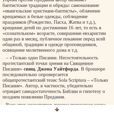
баптистские традиции и обряды: самоназвание
«евангельские христиане-баптисты», облачение
крещаемых в белые одежды, соблюдение
праздников (Рождество, Пасха, Жатва и т.д.),
крещение детей по достижении 16 лет, то есть в
«сознательном» возрасте, совершение евхаристии
один раз в месяц, публичное покаяние перед всей
общиной, традиции в одежде проповедников,
освящение молитвенного дома и т.д.
– «Только одно Писание. Несостоятельность
протестантской точки зрения на
Священное
Писание
»
свящ. Джона Уайтфорда
. В брошюре
последовательно опровергается
общепротестантский тезис Sola Scriptura – «Только
Писание». Автор, в частности, убедительно
отрицает самодостаточность
Библии
и гипотезу о
позднем появлении Предания.
Всех этих недостатков лишена прекрасная книга
архим.
Клеопы (Илие)
«Путеводитель по