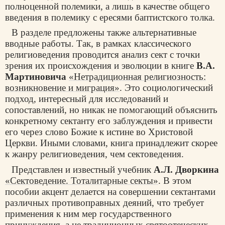
полноценной полемики, а лишь в качестве общего
введения в полемику с ересями баптистского толка.
В разделе предложены также альтернативные
вводные работы. Так, в рамках классического
религиоведения проводится анализ сект с точки
зрения их происхождения и эволюции в книге
В.А.
Мартиновича
«Нетрадиционная религиозность:
возникновение и миграция»
. Это социологический
подход, интересный для исследований и
сопоставлений, но никак не помогающий объяснить
конкретному сектанту его заблуждения и привести
его через слово Божие к истине во Христовой
Церкви. Иными словами, книга принадлежит скорее
к жанру религиоведения, чем сектоведения.
Представлен и известный учебник
А.Л. Дворкина
«Сектоведение. Тоталитарные секты»
. В этом
пособии акцент делается на совершении сектантами
различных противоправных деяний, что требует
применения к ним мер государственного
принуждения, а не традиционных святоотеческих