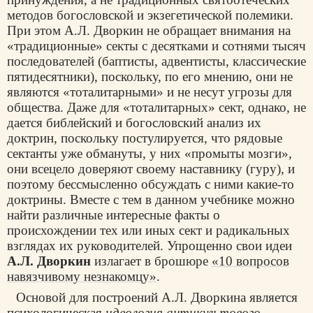
методов богословской и экзегетической полемики.
При этом А.Л. Дворкин не обращает внимания на
«традиционные» секты с десятками и сотнями тысяч
последователей (баптисты, адвентисты, классические
пятидесятники), поскольку, по его мнению, они не
являются «тоталитарными» и не несут угрозы для
общества. Даже для «тоталитарных» сект, однако, не
дается библейский и богословский анализ их
доктрин, поскольку постулируется, что рядовые
сектанты уже обмануты, у них «промыты мозги»,
они всецело доверяют своему наставнику (гуру), и
поэтому бессмысленно обсуждать с ними какие-то
доктрины. Вместе с тем в данном учебнике можно
найти различные интересные факты о
происхождении тех или иных сект и радикальных
взглядах их руководителей. Упрощенно свои идеи
А.Л. Дворкин
излагает в брошюре
«10 вопросов
навязчивому незнакомцу»
.
Основой для построений А.Л. Дворкина является
психологическая
идеология антикультового