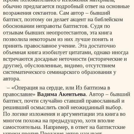
обычно предлагается подробный ответ на основные
возражения сектантов. Сам автор – бывший
баптист, поэтому он делает акцент на библейском
обосновании неправоты баптистов. Судя по
отзывам бывших неопротестантов, эта книга
позволила некоторым из них лучше понять и
принять православное учение. Эта достаточно
объемная книга изобилует цитатами, однако иногда
встречаются досадные неточности (исторические и
другие), обусловленные, видимо, отсутствием
систематического семинарского образования у
автора.
– «
Операция на сердце, или Из баптизма в
православие
»
Вадима Акентьева
. Автор – бывший
баптист, почти случайно ставший православный и
решивший осмыслить свой неожиданный выбор.
По логике изложения и аргументации эта книга во
многом похожа на предыдущую, хотя вполне
самостоятельна. Например, в ответ на баптистские
упреки против Предания автор называет