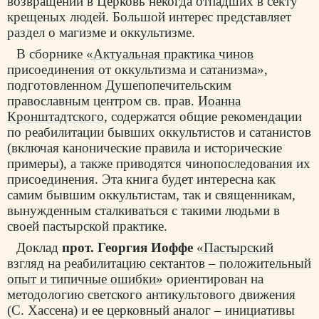
возвращении в Церковь некогда отпадших в секту
крещеных людей. Большой интерес представляет
раздел о магизме и оккультизме.
В сборнике
«Актуальная практика чинов
присоединения от оккультизма и сатанизма»
,
подготовленном Душепопечительским
православным центром св. прав.
Иоанна
Кронштадтского
, содержатся общие рекомендации
по реабилитации бывших оккультистов и сатанистов
(включая канонические правила и исторические
примеры), а также приводятся чинопоследования их
присоединения. Эта книга будет интересна как
самим бывшим оккультистам, так и священникам,
вынужденным сталкиваться с такими людьми в
своей пастырской практике.
Доклад
прот. Георгия Иоффе
«Пастырский
взгляд на реабилитацию сектантов – положительный
опыт и типичные ошибки»
ориентирован на
методологию светского антикультового движения
(С. Хассена) и ее церковный аналог – инициативы