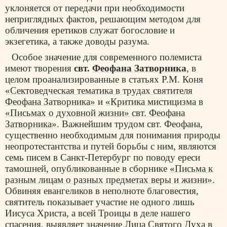
уклоняется от передачи при необходимости
неприглядных фактов, решающим методом для
обличения еретиков служат богословие и
экзегетика, а также доводы разума.
Особое значение для современного полемиста
имеют творения
свт.
Феофана Затворника
, в
целом проанализированные в статьях Р.М. Коня
«Сектоведческая тематика в трудах святителя
Феофана Затворника»
и
«Критика мистицизма в
«Письмах о духовной жизни» свт. Феофана
Затворника»
. Важнейшим трудом свт. Феофана,
существенно необходимым для понимания природы
неопротестантства и путей борьбы с ним, являются
семь писем в Санкт-Петербург по поводу ереси
тамошней, опубликованные в сборнике
«Письма к
разным лицам о разных предметах веры и жизни»
.
Обвиняя евангеликов в неполноте благовестия,
святитель показывает участие не одного лишь
Иисуса Христа, а всей Троицы в деле нашего
спасения, выявляет значение Лица Святого Духа в