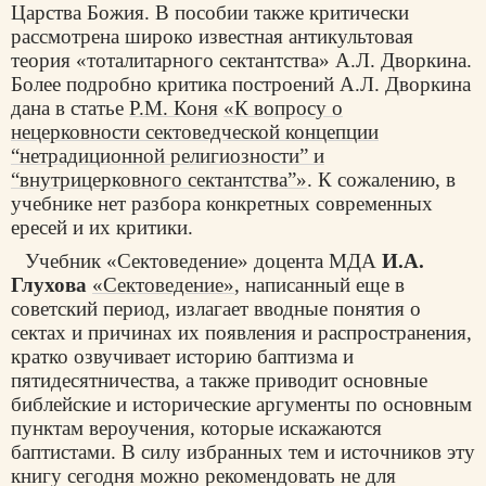
Царства Божия. В пособии также критически
рассмотрена широко известная антикультовая
теория «тоталитарного сектантства» А.Л. Дворкина.
Более подробно критика построений А.Л. Дворкина
дана в статье
Р.М. Коня
«К вопросу о
нецерковности сектоведческой концепции
“нетрадиционной религиозности” и
“внутрицерковного сектантства”»
. К сожалению, в
учебнике нет разбора конкретных современных
ересей и их критики.
Учебник «Сектоведение» доцента МДА
И.А.
Глухова
«Сектоведение»
, написанный еще в
советский период, излагает вводные понятия о
сектах и причинах их появления и распространения,
кратко озвучивает историю баптизма и
пятидесятничества, а также приводит основные
библейские и исторические аргументы по основным
пунктам вероучения, которые искажаются
баптистами. В силу избранных тем и источников эту
книгу сегодня можно рекомендовать не для