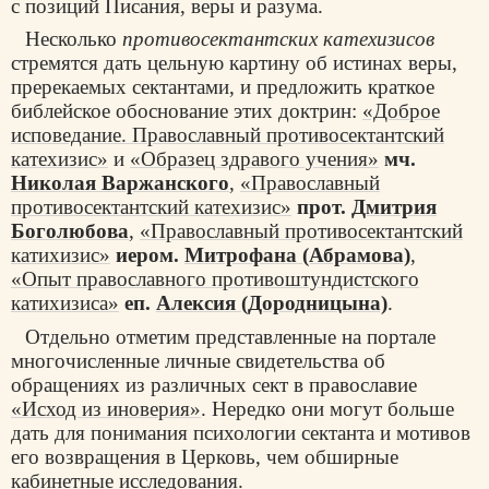
с позиций Писания, веры и разума.
Несколько
противосектантских
катехизисов
стремятся дать цельную картину об истинах веры,
пререкаемых сектантами, и предложить краткое
библейское обоснование этих доктрин:
«Доброе
исповедание. Православный противосектантский
катехизис»
и
«Образец здравого учения»
мч.
Николая Варжанского
,
«Православный
противосектантский катехизис»
прот.
Дмитрия
Боголюбова
,
«Православный противосектантский
катихизис»
иером.
Митрофана (Абрамова)
,
«Опыт православного противоштундистского
катихизиса»
еп.
Алексия (Дородницына)
.
Отдельно отметим представленные на портале
многочисленные личные свидетельства об
обращениях из различных сект в православие
«Исход из иноверия»
. Нередко они могут больше
дать для понимания психологии сектанта и мотивов
его возвращения в Церковь, чем обширные
кабинетные исследования.