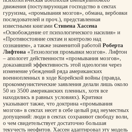
движения (постулирующая господство в сектах
гуруизма, «промывания мозгов», обмана, вербовки
последователей и проч.), представленная
известными книгами
Стивена Хассена
«Освобождение от психологического насилия»
и
«Противостояние сектам и контролю над
сознанием»
, а также знаменитой работой
Роберта
Лифтона
«Технология промывки мозгов»
. Лифтон
– апологет действенности «промывания мозгов»,
доказавший эффективность этой идеологии через
изменение убеждений ряда американских
военнопленных в ходе Корейской войны (правда,
прокоммунистические заявления делали лишь около
50 из 3500 американских пленных, хотя все
находились в равных условиях). Критики
указывают также, что доктрина «промывания
мозгов» в сектах несет в себе целый ряд неуместных
допущений: люди в сектах сохраняют свободу воли,
о чем свидетельствует достаточно большая
текучесть неофитов. Хассен адаптировал эту модель