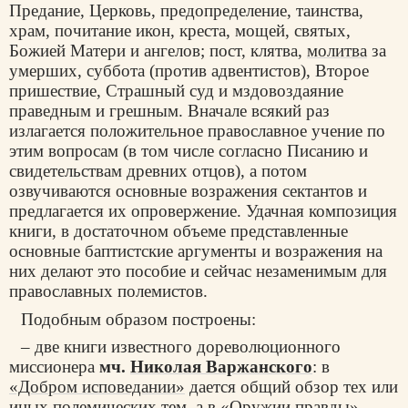
Предание, Церковь, предопределение, таинства,
храм, почитание икон, креста, мощей, святых,
Божией Матери и ангелов; пост, клятва,
молитва
за
умерших, суббота (против адвентистов), Второе
пришествие, Страшный суд и мздовоздаяние
праведным и грешным. Вначале всякий раз
излагается положительное православное учение по
этим вопросам (в том числе согласно Писанию и
свидетельствам древних отцов), а потом
озвучиваются основные возражения сектантов и
предлагается их опровержение. Удачная композиция
книги, в достаточном объеме представленные
основные баптистские аргументы и возражения на
них делают это пособие и сейчас незаменимым для
православных полемистов.
Подобным образом построены:
– две книги известного дореволюционного
миссионера
мч.
Николая Варжанского
: в
«Добром исповедании»
дается общий обзор тех или
иных полемических тем, а в
«Оружии правды»
–