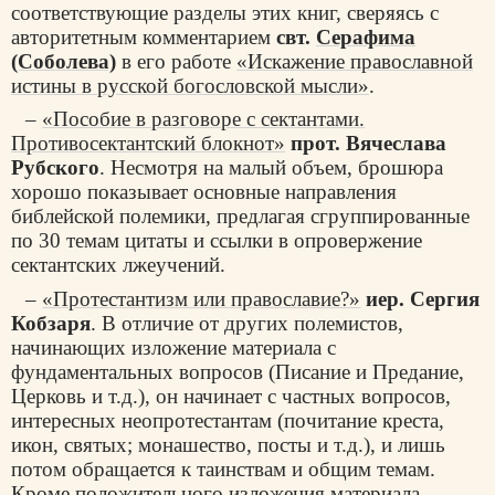
соответствующие разделы этих книг, сверяясь с
авторитетным комментарием
свт.
Серафима
(Соболева)
в его работе
«Искажение православной
истины в русской богословской мысли»
.
–
«Пособие в разговоре с сектантами.
Противосектантский блокнот»
прот. Вячеслава
Рубского
. Несмотря на малый объем, брошюра
хорошо показывает основные направления
библейской полемики, предлагая сгруппированные
по 30 темам цитаты и ссылки в опровержение
сектантских лжеучений.
–
«Протестантизм или православие?»
иер. Сергия
Кобзаря
. В отличие от других полемистов,
начинающих изложение материала с
фундаментальных вопросов (Писание и Предание,
Церковь и т.д.), он начинает с частных вопросов,
интересных неопротестантам (почитание креста,
икон, святых; монашество, посты и т.д.), и лишь
потом обращается к таинствам и общим темам.
Кроме положительного изложения материала,