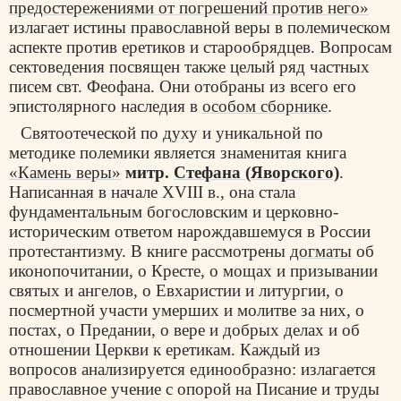
предостережениями от погрешений против него»
излагает истины православной веры в полемическом
аспекте против еретиков и старообрядцев. Вопросам
сектоведения посвящен также целый ряд частных
писем свт. Феофана. Они отобраны из всего его
эпистолярного наследия в
особом сборнике
.
Святоотеческой по духу и уникальной по
методике полемики является знаменитая книга
«Камень веры»
митр.
Стефана (Яворского)
.
Написанная в начале XVIII в., она стала
фундаментальным богословским и церковно-
историческим ответом нарождавшемуся в России
протестантизму. В книге рассмотрены
догматы
об
иконопочитании, о Кресте, о мощах и призывании
святых и ангелов, о Евхаристии и литургии, о
посмертной участи умерших и молитве за них, о
постах, о Предании, о вере и добрых делах и об
отношении Церкви к еретикам. Каждый из
вопросов анализируется единообразно: излагается
православное учение с опорой на Писание и труды