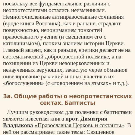
поскольку все фундаментальные различия с
неопротестантами остались неизменными.
Немногочисленные антиправославные сочинения
(вроде книги Рогозина), как и раньше, страдают
поверхностью, непониманием тонкостей
православного учения (и смешением его с
католицизмом), плохим знанием истории Церкви.
Главный акцент, как и раньше, еретики делают не на
систематической добросовестной полемике, а на
похищении из Церкви невоцерковленных и
ненаученных верующих, зачастую через обманное
нивелирование различий и опыт участия в их
«богослужении» (с «говорением на языках» и т.д.).
3а. Общие работы о неопротестантских
сектах. Баптисты
Лучшим руководством для полемики с баптистами
является известная книга
прот.
Димитрия
Владыкова
«Православная Церковь и сектанты»
. В
ней он рассматривает такие темы: Священное