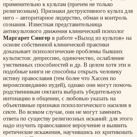
применительно к культам (причем не только
религиозным). Признаки деструктивного культа для
него – авторитарное лидерство, обман и контроль
сознания. Известная представительница
антикультового движения клинический психолог
Маргарет Сингер
в работе
«Выход из культов»
на
основе собственной клинической практики
доказывает психологические проблемы бывших
культистов: депрессию, одиночество, ослабление
умственных способностей и др. В целом хотя эти и
подобные книги не способны открыть человеку
истину православия (тем более что Хассен по
вероисповеданию иудей), однако они могут помочь
родственникам сектанта выбрать убедительную
интонацию в общении, с любовью указать на
объективные признаки психологического насилия в
секте. Во всяком случае, они не могут заменить
ответа по существу религиозных исканий: для этого
надо изучить православное вероучение и выявить
еретические искажения, научившись их критиковать