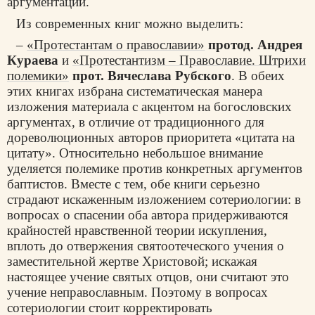
аргументации.
Из современных книг можно выделить:
–
«Протестантам о православии»
протод. Андрея
Кураева
и
«Протестантизм – Православие. Штрихи
полемики»
прот. Вячеслава Рубского
. В обеих
этих книгах избрана систематическая манера
изложения материала с акцентом на богословских
аргументах, в отличие от традиционного для
дореволюционных авторов приоритета «цитата на
цитату». Относительно небольшое внимание
уделяется полемике против конкретных аргументов
баптистов. Вместе с тем, обе книги серьезно
страдают искаженным изложением сотериологии: в
вопросах о спасении оба автора придерживаются
крайностей нравственной теории искупления,
вплоть до отвержения святоотеческого учения о
заместительной жертве Христовой; искажая
настоящее учение святых отцов, они считают это
учение неправославным. Поэтому в вопросах
сотериологии стоит корректировать