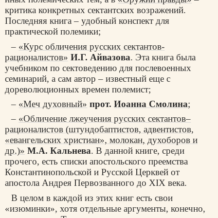
критика конкретных сектантских возражений.
Последняя книга – удобный конспект для
практической полемики;
–
«Курс обличения русских сектантов-
рационалистов»
И.Г. Айвазова
. Эта книга была
учебником по сектоведению для послевоенных
семинарий, а сам автор – известный еще с
дореволюционных времен полемист;
–
«Меч духовный»
прот.
Иоанна Смолина
;
–
«Обличение лжеучения русских сектантов–
рационалистов (штундобаптистов, адвентистов,
«евангельских христиан», молокан, духоборов и
др.)»
М.А. Кальнева
. В данной книге, среди
прочего, есть списки апостольского преемства
Константинопольской и Русской Церквей от
апостола Андрея Первозванного до XIX века.
В целом в каждой из этих книг есть свои
«изюминки», хотя отдельные аргументы, конечно,