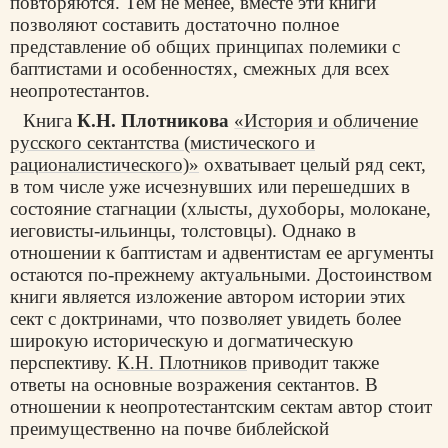
повторяются. Тем не менее, вместе эти книги
позволяют составить достаточно полное
представление об общих принципах полемики с
баптистами и особенностях, смежных для всех
неопротестантов.
Книга
К.Н. Плотникова
«История и обличение
русского сектантства (мистического и
рационалистического)»
охватывает целый ряд сект,
в том числе уже исчезнувших или перешедших в
состояние стагнации (хлысты, духоборы, молокане,
иеговисты-ильинцы, толстовцы). Однако в
отношении к баптистам и адвентистам ее аргументы
остаются по-прежнему актуальными. Достоинством
книги является изложение автором истории этих
сект с доктринами, что позволяет увидеть более
широкую историческую и догматическую
перспективу.
К.Н. Плотников
приводит также
ответы на основные возражения сектантов. В
отношении к неопротестантским сектам автор стоит
преимущественно на почве библейской