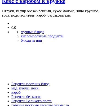
Кекс с кэробом в кружке
Отруби, кефир обезжиренный, сухое молоко, яйцо крупное,
вода, подсластитель, кэроб, разрыхлитель.
0.0
мучные блюда
кисломолочные продукты
блюда из яиц
Рецепты постных блюд
мёд, пчёлы, воск
кэроб
Рецепты без масла
Рецепты Великого поста
горячие постные десерты без масла