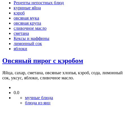
Рецепты непостных блюд
куриные яйца
кэроб
овсяная мука
овсяная крупа
сливочное масло
сметана
Кексы и маффины
лимонный сок
яблоки
Овсяный пирог с кэробом
Яйца, сахар, сметана, овсяные хлопья, кэроб, сода, лимонный
сок, уксус, яблоки, сливочное масло.
0.0
мучные блюда
блюда из яиц