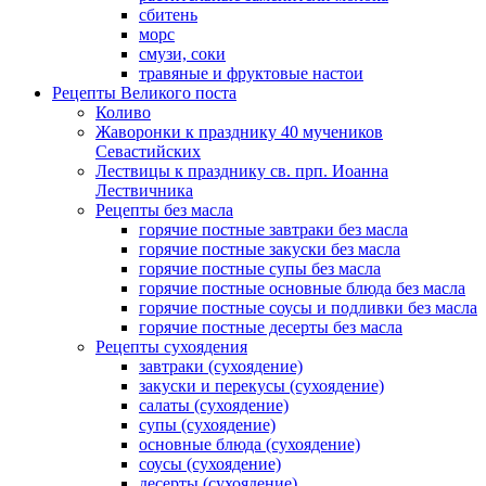
сбитень
морс
смузи, соки
травяные и фруктовые настои
Рецепты Великого поста
Коливо
Жаворонки к празднику 40 мучеников
Севастийских
Лествицы к празднику св. прп. Иоанна
Лествичника
Рецепты без масла
горячие постные завтраки без масла
горячие постные закуски без масла
горячие постные супы без масла
горячие постные основные блюда без масла
горячие постные соусы и подливки без масла
горячие постные десерты без масла
Рецепты сухоядения
завтраки (сухоядение)
закуски и перекусы (сухоядение)
салаты (сухоядение)
супы (сухоядение)
основные блюда (сухоядение)
соусы (сухоядение)
десерты (сухоядение)