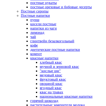
постные цукаты
постные ореховые и бобовые десерты
Постные сиропы
Постные напитки
пунш
кисели постные
напитки из чаги
лимонад
чай
глинтвейн безалкогольный
кофе
диетические постные напитки
компот
квасные напитки
хлебный квас
мучной и зерновой квас
"кислые щи"
медовый квас
фруктовый квас
овощной квас
ягодный квас
квас на травах
национальные квасные напитки
горячий шоколад
растительные заменители молока