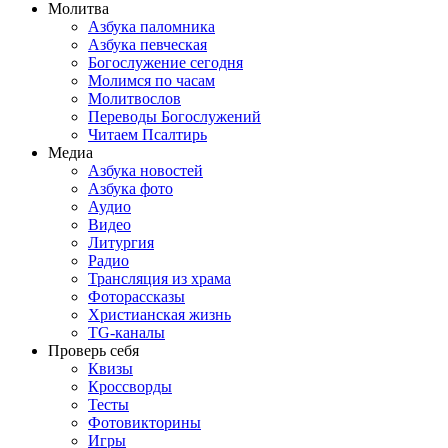
Молитва
Азбука паломника
Азбука певческая
Богослужение сегодня
Молимся по часам
Молитвослов
Переводы Богослужений
Читаем Псалтирь
Медиа
Азбука новостей
Азбука фото
Аудио
Видео
Литургия
Радио
Трансляция из храма
Фоторассказы
Христианская жизнь
TG-каналы
Проверь себя
Квизы
Кроссворды
Тесты
Фотовикторины
Игры