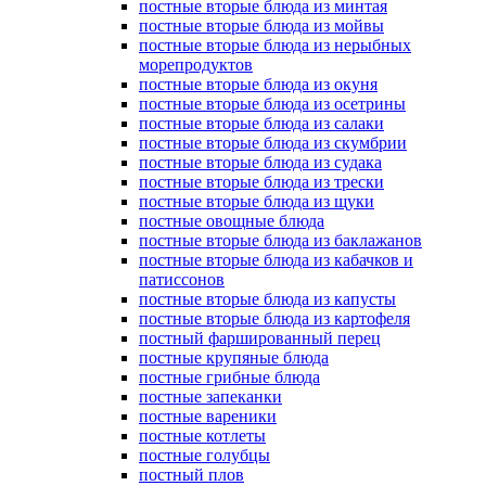
постные вторые блюда из минтая
постные вторые блюда из мойвы
постные вторые блюда из нерыбных
морепродуктов
постные вторые блюда из окуня
постные вторые блюда из осетрины
постные вторые блюда из салаки
постные вторые блюда из скумбрии
постные вторые блюда из судака
постные вторые блюда из трески
постные вторые блюда из щуки
постные овощные блюда
постные вторые блюда из баклажанов
постные вторые блюда из кабачков и
патиссонов
постные вторые блюда из капусты
постные вторые блюда из картофеля
постный фаршированный перец
постные крупяные блюда
постные грибные блюда
постные запеканки
постные вареники
постные котлеты
постные голубцы
постный плов