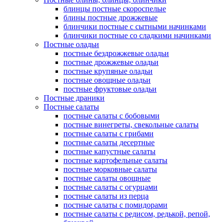
блинцы постные скороспелые
блины постные дрожжевые
блинчики постные с сытными начинками
блинчики постные со сладкими начинками
Постные оладьи
постные бездрожжевые оладьи
постные дрожжевые оладьи
постные крупяные оладьи
постные овощные оладьи
постные фруктовые оладьи
Постные драники
Постные салаты
постные салаты с бобовыми
постные винегреты, свекольные салаты
постные салаты с грибами
постные салаты десертные
постные капустные салаты
постные картофельные салаты
постные морковные салаты
постные салаты овощные
постные салаты с огурцами
постные салаты из перца
постные салаты с помидорами
постные салаты с редисом, редькой, репой,