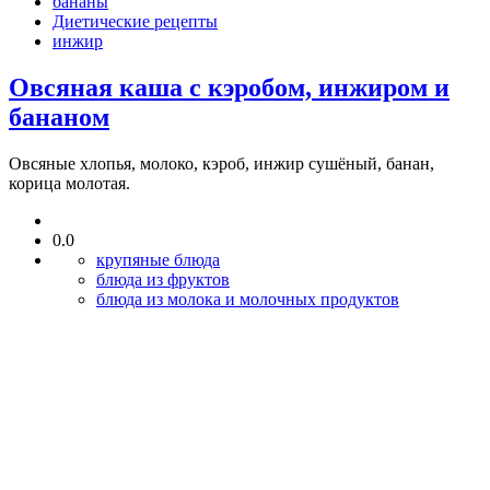
бананы
Диетические рецепты
инжир
Овсяная каша с кэробом, инжиром и
бананом
Овсяные хлопья, молоко, кэроб, инжир сушёный, банан,
корица молотая.
0.0
крупяные блюда
блюда из фруктов
блюда из молока и молочных продуктов