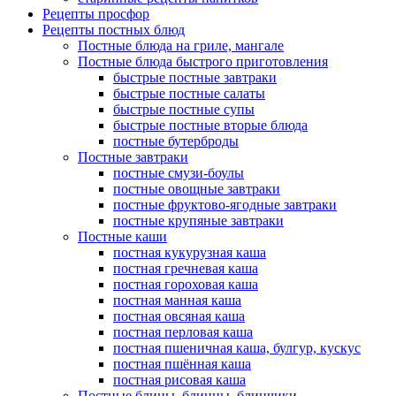
Рецепты просфор
Рецепты постных блюд
Постные блюда на гриле, мангале
Постные блюда быстрого приготовления
быстрые постные завтраки
быстрые постные салаты
быстрые постные супы
быстрые постные вторые блюда
постные бутерброды
Постные завтраки
постные смузи-боулы
постные овощные завтраки
постные фруктово-ягодные завтраки
постные крупяные завтраки
Постные каши
постная кукурузная каша
постная гречневая каша
постная гороховая каша
постная манная каша
постная овсяная каша
постная перловая каша
постная пшеничная каша, булгур, кускус
постная пшённая каша
постная рисовая каша
Постные блины, блинцы, блинчики