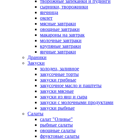
творожные запеканки и пудинги
сырники, творожники
яичница
омлет
мясные завтраки
овощные завтраки
макароны на завтрак
молочные завтраки
крупяные завтраки
яичные завтраки
Драники
Закуски
холодец, заливное
закусочные торты
закуски грибные
закусочное масло и паштеты
закуски мясные
закуски из яиц и сыра
закуски с молочными продуктами
закуски рыбные
Салаты
салат "Оливье"
рыбные салаты
овощные салаты
фруктовые салаты