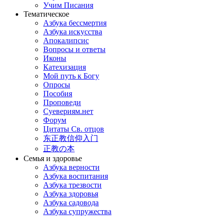
Учим Писания
Тематическое
Азбука бессмертия
Азбука искусства
Апокалипсис
Вопросы и ответы
Иконы
Катехизация
Мой путь к Богу
Опросы
Пособия
Проповеди
Суевериям.нет
Форум
Цитаты Св. отцов
东正教信仰入门
正教の本
Семья и здоровье
Азбука верности
Азбука воспитания
Азбука трезвости
Азбука здоровья
Азбука садовода
Азбука супружества