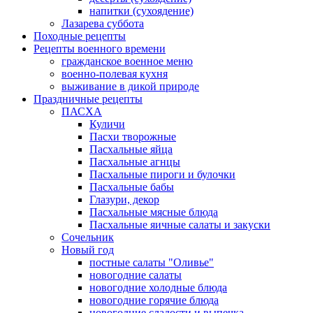
напитки (сухоядение)
Лазарева суббота
Походные рецепты
Рецепты военного времени
гражданское военное меню
военно-полевая кухня
выживание в дикой природе
Праздничные рецепты
ПАСХА
Куличи
Пасхи творожные
Пасхальные яйца
Пасхальные агнцы
Пасхальные пироги и булочки
Пасхальные бабы
Глазури, декор
Пасхальные мясные блюда
Пасхальные яичные салаты и закуски
Сочельник
Новый год
постные салаты "Оливье"
новогодние салаты
новогодние холодные блюда
новогодние горячие блюда
новогодние сладости и выпечка