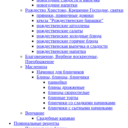
новогодние напитки
Рождество Христово, Крещение Господне, святки
пряники, пряничные домики
кексы "Рождественские барашки"
рождественские штоллены
рождественские салаты
рождественские холодные блюда
рождественские горячие блюда
рождественская выпечка и сладости
рождественские напитки
Благовещение, Вербное воскресенье,
Преображение
Масленица
Начинки для блинчиков
Блины, блинцы, блинчики
панкейки
блины дрожжевые
блинцы скороспелые
блинные торты
блинчики со сладкими начинками
блинчики с сытными начинками
Венчание
Свадебные караваи
Поминальные рецепты