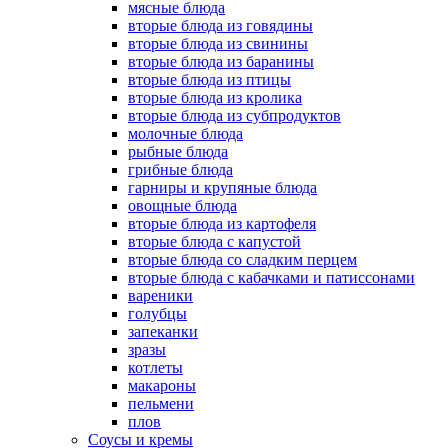
мясные блюда
вторые блюда из говядины
вторые блюда из свинины
вторые блюда из баранины
вторые блюда из птицы
вторые блюда из кролика
вторые блюда из субпродуктов
молочные блюда
рыбные блюда
грибные блюда
гарниры и крупяные блюда
овощные блюда
вторые блюда из картофеля
вторые блюда с капустой
вторые блюда со сладким перцем
вторые блюда с кабачками и патиссонами
вареники
голубцы
запеканки
зразы
котлеты
макароны
пельмени
плов
Соусы и кремы