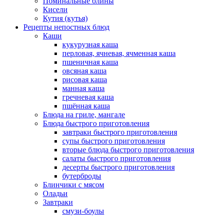
Поминальные блины
Кисели
Кутия (кутья)
Рецепты непостных блюд
Каши
кукурузная каша
перловая, ячневая, ячменная каша
пшеничная каша
овсяная каша
рисовая каша
манная каша
гречневая каша
пшённая каша
Блюда на гриле, мангале
Блюда быстрого приготовления
завтраки быстрого приготовления
супы быстрого приготовления
вторые блюда быстрого приготовления
салаты быстрого приготовления
десерты быстрого приготовления
бутерброды
Блинчики с мясом
Оладьи
Завтраки
смузи-боулы