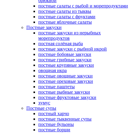
брюквой
постные салаты с рыбой и морепродуктами
постные салаты из тыквы
постные салаты с фруктами
постные яблочные салаты
Постные закуски
постные закуски из нерыбных
морепродуктов
постная солёная рыба
постные закуски с рыбной икрой
постные бобовые закуски
постные грибные закуски
постные крупяные закуски
овощная икра
постные овощные закуски
постные ореховые закуски
постные паштеты
постные рыбные закуски
постные фруктовые закуски
хумус
Постные супы
постный харчо
постные тыквенные супы
постные бульоны
постные борщи