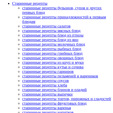
Старинные рецепты
старинные рецепты бульонов, супов и других
первых блюд
старинные рецепты принадлежностей к первым
блюдам
старинные рецепты салатов
старинные рецепты мясных блюд
старинные рецепты блюд из птицы
старинные рецепты блюд из яиц
старинные рецепты молочных блюд
старинные рецепты рыбных блюд
старинные рецепты грибных блюд
старинные рецепты овощных блюд
старинные рецепты из круп и муки
старинные рецепты кутьи и сочива
старинные рецепты гарниров
старинные рецепты пельменей и вареников
старинные рецепты соусов
старинные рецепты хлеба
старинные рецепты блинов и оладий
старинные рецепты выпечки
старинные рецепты тортов, пирожных и сладостей
старинные рецепты фруктовых блюд
старинные рецепты варенья
старинные рецепты напитков