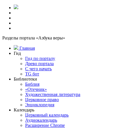
Разделы портала «Азбука веры»
Главная
Гид
Гид по порталу
Древо портала
С чего начать
TG бот
Библиотеки
Библия
«Отечник»
Художественная литература
Церковное право
Энциклопедия
Календарь
Церковный календарь
Аудиокалендарь
Расширение Chrome