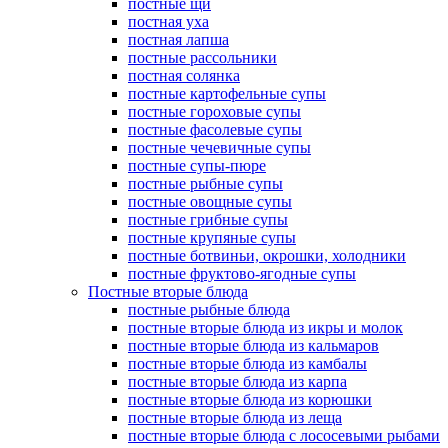
постные щи
постная уха
постная лапша
постные рассольники
постная солянка
постные картофельные супы
постные гороховые супы
постные фасолевые супы
постные чечевичные супы
постные супы-пюре
постные рыбные супы
постные овощные супы
постные грибные супы
постные крупяные супы
постные ботвиньи, окрошки, холодники
постные фруктово-ягодные супы
Постные вторые блюда
постные рыбные блюда
постные вторые блюда из икры и молок
постные вторые блюда из кальмаров
постные вторые блюда из камбалы
постные вторые блюда из карпа
постные вторые блюда из корюшки
постные вторые блюда из леща
постные вторые блюда с лососевыми рыбами