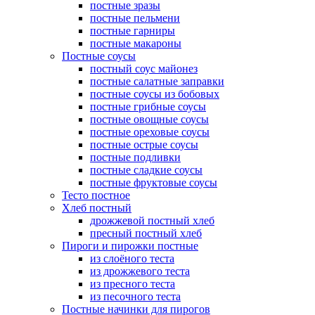
постные зразы
постные пельмени
постные гарниры
постные макароны
Постные соусы
постный соус майонез
постные салатные заправки
постные соусы из бобовых
постные грибные соусы
постные овощные соусы
постные ореховые соусы
постные острые соусы
постные подливки
постные сладкие соусы
постные фруктовые соусы
Тесто постное
Хлеб постный
дрожжевой постный хлеб
пресный постный хлеб
Пироги и пирожки постные
из слоёного теста
из дрожжевого теста
из пресного теста
из песочного теста
Постные начинки для пирогов