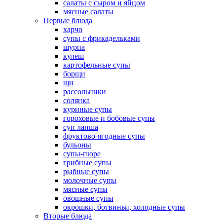
салаты с сыром и яйцом
мясные салаты
Первые блюда
харчо
супы с фрикадельками
шурпа
кулеш
картофельные супы
борщи
щи
рассольники
солянка
куриные супы
гороховые и бобовые супы
суп лапша
фруктово-ягодные супы
бульоны
супы-пюре
грибные супы
рыбные супы
молочные супы
мясные супы
овощные супы
окрошки, ботвиньи, холодные супы
Вторые блюда