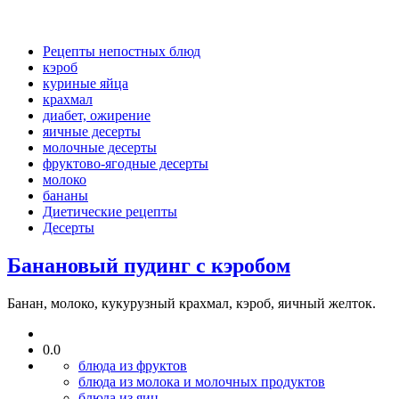
Рецепты непостных блюд
кэроб
куриные яйца
крахмал
диабет, ожирение
яичные десерты
молочные десерты
фруктово-ягодные десерты
молоко
бананы
Диетические рецепты
Десерты
Банановый пудинг с кэробом
Банан, молоко, кукурузный крахмал, кэроб, яичный желток.
0.0
блюда из фруктов
блюда из молока и молочных продуктов
блюда из яиц