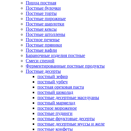
Пицца постная
Постные булочки
Постные торты
Постные пирожные
Постные шарлотки
Постные кексы
Постные штоллены
Постное печенье
Постные пряники
Постные вафли
Бараночные изделия постные
Смеси специй
Ферментированные постные продукты
Постные десерты
постный зефир
постный урбеч
постная ореховая паста
постный шоколад
постные десертные маседуаны
постный мармелад
постное мороженое
постные пудинги
постные фруктовые десерты
постные десертные муссы и желе
постные конфеты